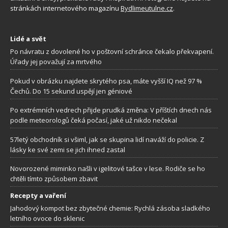
stránkách internetového magazínu
Bydlimeutulne.cz
.
Lidé a svět
Po návratu z dovolené ho v poštovní schránce čekalo překvapení.
Úřady jej považují za mrtvého
Pokud v obrázku najdete skrytého psa, máte vyšší IQ než 97 %
Čechů. Do 15 sekund uspějí jen géniové
Po extrémních vedrech přijde prudká změna: V příštích dnech nás
podle meteorologů čeká počasí, jaké už nikdo nečekal
57letý obchodník si všiml, jak se skupina lidí naváží do policie. Z
lásky ke své zemi se jich ihned zastal
Novorozené miminko našli v igelitové tašce v lese. Rodiče se ho
chtěli tímto způsobem zbavit
Recepty a vaření
Jahodový kompot bez zbytečné chemie: Rychlá zásoba sladkého
letního ovoce do sklenic