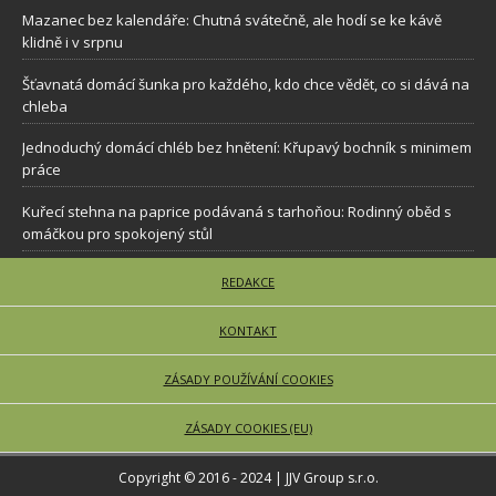
Mazanec bez kalendáře: Chutná svátečně, ale hodí se ke kávě
klidně i v srpnu
Šťavnatá domácí šunka pro každého, kdo chce vědět, co si dává na
chleba
Jednoduchý domácí chléb bez hnětení: Křupavý bochník s minimem
práce
Kuřecí stehna na paprice podávaná s tarhoňou: Rodinný oběd s
omáčkou pro spokojený stůl
REDAKCE
KONTAKT
ZÁSADY POUŽÍVÁNÍ COOKIES
ZÁSADY COOKIES (EU)
Copyright © 2016 - 2024 | JJV Group s.r.o.