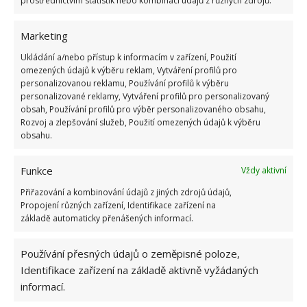
prostřednictvím statistik nebo kombinací údajů z různých zdrojů.
Marketing
Ukládání a/nebo přístup k informacím v zařízení, Použití
Myslete na prevenci
omezených údajů k výběru reklam, Vytváření profilů pro
personalizovanou reklamu, Používání profilů k výběru
Úklid kuchyně si zjednodušíte také tím, že budete
personalizované reklamy, Vytváření profilů pro personalizovaný
obsah, Používání profilů pro výběr personalizovaného obsahu,
myslet na prevenci. Do odpadu by neměl patřit tuk
Rozvoj a zlepšování služeb, Použití omezených údajů k výběru
ani kusy jídla. To vede k rychlému ucpávání. Také se
obsahu.
snažte uklízet průběžně. Jakoukoliv nečistotu
odstraňte hned za čerstva. Trvá to vteřinu a ne
Funkce
Vždy aktivní
minutu, když potom zaschne.
Přiřazování a kombinování údajů z jiných zdrojů údajů,
Propojení různých zařízení, Identifikace zařízení na
základě automaticky přenášených informací.
Používání přesných údajů o zeměpisné poloze,
Identifikace zařízení na základě aktivně vyžádaných
informací.