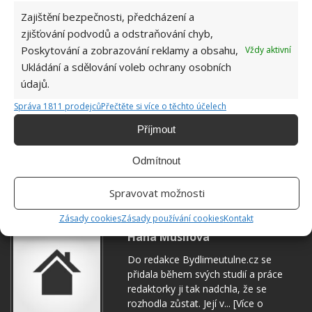
Zajištění bezpečnosti, předcházení a
zjišťování podvodů a odstraňování chyb,
Poskytování a zobrazování reklamy a obsahu,
Vždy aktivní
Ukládání a sdělování voleb ochrany osobních
údajů.
Správa 1811 prodejců
Přečtěte si více o těchto účelech
Příjmout
Odmítnout
KUCHYNĚ
RADY A TIPY
ÚKLID
Spravovat možnosti
Zásady cookies
Zásady používání cookies
Kontakt
Hana Musilová
Do redakce Bydlimeutulne.cz se
přidala během svých studií a práce
redaktorky ji tak nadchla, že se
rozhodla zůstat. Její v...
[Více o