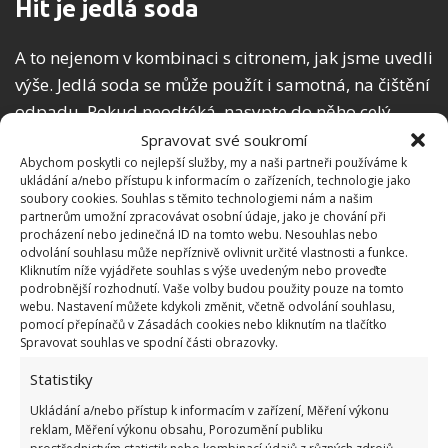
Hit je jedlá soda
A to nejenom v kombinaci s citronem, jak jsme uvedli
výše. Jedlá soda se může použít i samotná, na čištění
odpadu. Pokud neodtéká, nasypte do něho celý
šálek jedlé sody, přidejte velmi málo vařící vody a
Spravovat své soukromí
Abychom poskytli co nejlepší služby, my a naši partneři používáme k
nechte působit. Potom propláchněte proudem vody
ukládání a/nebo přístupu k informacím o zařízeních, technologie jako
a vše by mělo být opět v dokonalém pořádku.
soubory cookies. Souhlas s těmito technologiemi nám a našim
partnerům umožní zpracovávat osobní údaje, jako je chování při
procházení nebo jedinečná ID na tomto webu. Nesouhlas nebo
odvolání souhlasu může nepříznivě ovlivnit určité vlastnosti a funkce.
Kliknutím níže vyjádřete souhlas s výše uvedeným nebo proveďte
podrobnější rozhodnutí. Vaše volby budou použity pouze na tomto
webu. Nastavení můžete kdykoli změnit, včetně odvolání souhlasu,
pomocí přepínačů v Zásadách cookies nebo kliknutím na tlačítko
Spravovat souhlas ve spodní části obrazovky.
Statistiky
Ukládání a/nebo přístup k informacím v zařízení, Měření výkonu
reklam, Měření výkonu obsahu, Porozumění publiku