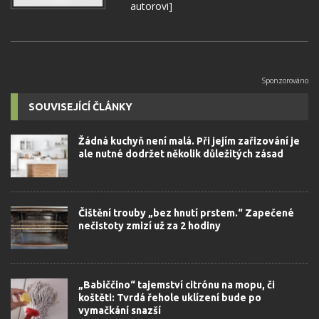
autorovi]
SOUVISEJÍCÍ ČLÁNKY
Žádná kuchyň není malá. Při jejím zařizování je
ale nutné dodržet několik důležitých zásad
Čištění trouby „bez hnutí prstem.“ Zapečené
nečistoty zmizí už za 2 hodiny
„Babiččino“ tajemství citrónu na mopu, či
koštěti: Tvrdá řehole uklízení bude po
vymačkání snazší