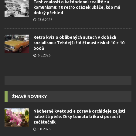
Test znalostí o každodenní realitě za
komunismu: 10 retro otázek ukáže, kdo má
dobrý přehled
23.6.2026
Retro kvíz o oblíbených autech v dobách
socialismu: Tehdejší řidiči musí získat 10 z 10
bodů
6.5.2026
ŽHAVÉ NOVINKY
Nádherně kvetoucí a zdravé orchideje zajistí
náležitá péče. Díky tomuto triku si poradí i
začátečník
8.8.2026