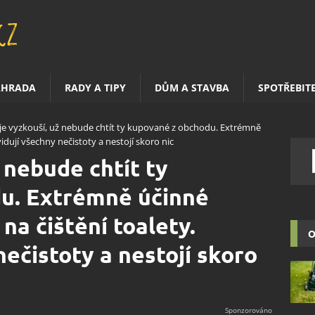
AHRADA
RADY A TIPY
DŮM A STAVBA
SPOTŘEBIT
je vyzkouší, už nebude chtít ty kupované z obchodu. Extrémně
idují všechny nečistoty a nestojí skoro nic
 nebude chtít ty
u. Extrémně účinné
na čištění toalety.
O
nečistoty a nestojí skoro