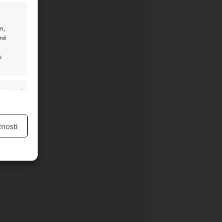
m,
ané
u
y aktivní
nosti
y aktivní