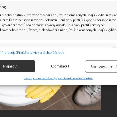
ing
 a/nebo přístup k informacím v zařízení, Použití omezených údajů k výběru rekla
í profilů pro personalizovanou reklamu, Používání profilů k výběru personalizov
 Vytváření profilů pro personalizovaný obsah, Používání profilů pro výběr
lizovaného obsahu, Rozvoj a zlepšování služeb, Použití omezených údajů k výběr
e
Vžd
11 prodejců
Přečtěte si více o těchto účelech
ání a kombinování údajů z jiných zdrojů údajů, Propojení různých zařízení,
kace zařízení na základě automaticky přenášených informací.
Příjmout
Odmítnout
Spravovat mož
ání přesných údajů o zeměpisné poloze, Identifikace zařízení na
Zásady cookies
Zásady používání cookies
Kontakt
ě aktivně vyžádaných informací.
ění bezpečnosti, předcházení a zjišťování podvodů a
ňování chyb, Poskytování a zobrazování reklamy a obsahu,
Vžd
ní a sdělování voleb ochrany osobních údajů.