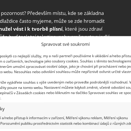
 pozornost? Především místu, kde se základna
e dlaždice často myjeme, může se zde hromadit
žel vést i k tvorbě plísní
, které jsou zdraví
ůže buď toaletní tekutina, nebo směs octa a jedlé
Spravovat své soukromí
vám pomůže starý zubní kartáček, s nímž snadno
ě nahromadila.
oskytli co nejlepší služby, my a naši partneři používáme k ukládání a/nebo příst
m o zařízeních, technologie jako soubory cookies. Souhlas s těmito technologiem
mi důležité
tnerům umožní zpracovávat osobní údaje, jako je chování při procházení nebo j
to webu. Nesouhlas nebo odvolání souhlasu může nepříznivě ovlivnit určité vlastn
ížné, protože ho lze jen otřít hadříkem nebo
 níže vyjádřete souhlas s výše uvedeným nebo proveďte podrobnější rozhodnutí. 
žity pouze na tomto webu. Nastavení můžete kdykoli změnit, včetně odvolání so
hromadí ve spojích mezi víkem a sedátkem a také v
epínačů v Zásadách cookies nebo kliknutím na tlačítko Spravovat souhlas ve spod
míse. Pokud se stane, že toto místo
.
vé prkénko důkladně rozebrat, protože tato místa
iky
 a/nebo přístup k informacím v zařízení, Měření výkonu reklam, Měření výkonu
Porozumění publiku prostřednictvím statistik nebo kombinací údajů z různých zdr