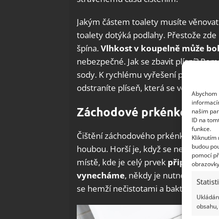
Jakým částem toalety musíte věnovat
toalety dotýká podlahy. Přestože zd
špína.
Vlhkost v koupelně může bohu
nebezpečné. Jak se zbavit plísní? Pom
sody. K rychlému vyřešení problému 
odstraníte plíseň, která se ve štěrbin
Abychom p
informací
Záchodové prkénko je vel
našim par
ID na tom
funkce.
Čištění záchodového prkénka není obt
Kliknutím
budou pou
houbou. Horší je, když se nečistoty 
pomocí př
místě, kde je celý prvek
připevněn k 
obrazovky
vynecháme
, někdy je nutné záchodo
Statist
se hemží nečistotami a bakteriemi.
Ukládání
obsahu, 