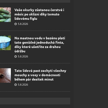
Vaše okurky zůstanou čerstvé i
měsíc po sklizni díky tomuto
lidovému fíglu
5.8.2026
Na mastnou vodu v bazénu platí
tato geniálně jednoduchá finta,
díky které ušetříte za drahou
údržbu
5.8.2026
Tato lidová past zachytí všechny
mouchy a vosy v domácnosti
během pár desítek minut
5.8.2026