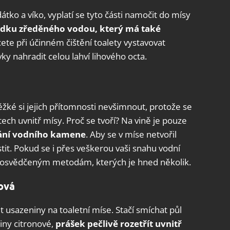
dátko a víko, vyplatí se tyto části namočit do mísy
edku zředěného
vodou, který má také
cete při účinném čištění toalety vystavovat
y nahradit celou lahví lihového octa.
těžké si jejich přítomnosti nevšimnout, protože se
tech uvnitř mísy. Proč se tvoří? Na vině je pouze
ování vodního kamene
. Aby se v míse netvořil
stit. Pokud se i přes veškerou vaši snahu vodní
 k osvědčeným metodám, kterých je hned několik.
nová
t usazeniny na toaletní míse. Stačí smíchat půl
liny citronové,
prášek pečlivě rozetřít uvnitř