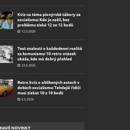
Kvíz na téma pionýrské tábory za
socialismu: Kdo je zažil, bez
problému získá 12 ze 12 bodů
12.5.2026
Test znalostí o každodenní realitě
za komunismu: 10 retro otázek
ukáže, kdo má dobrý přehled
23.6.2026
Retro kvíz o oblíbených autech v
dobách socialismu: Tehdejší řidiči
musí získat 10 z 10 bodů
6.5.2026
HAVÉ NOVINKY