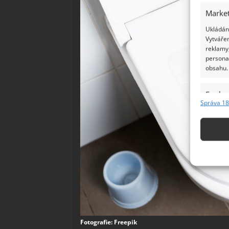
Market
Ukládání
Vytvářen
reklamy,
persona
obsahu.
Funkc
Správa 18
Přiřazov
Identifi
Použív
základ
Zajišt
odstra
Ukládá
Fotografie: Freepik