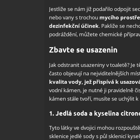
Jestliže se nám již podařilo odpojit se
nebo vany s trochou
mycího prostř
dezinfekční účinek
. Pakliže se nech
podráždění, můžete chemické přípravk
Zbavte se usazenin
Jak odstranit usazeniny v toaletě? Je 
často objevují na nejviditelnějších mís
kvalita vody, jež přispívá k usaz
vodní kámen, je nutné ji pravidelně či
kámen stále tvoří, musíte se uchýlit
1. Jedlá soda a kyselina citro
Tyto látky ve dvojici mohou rozpouště
sklenice jedlé sody s půl sklenicí kyse