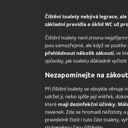
Čištění toalety nebývá legrace, ale
základní pravidla a úklid WC už p
Čištění toalety není zrovna nejpříjem
jsou samozřejmé, ale když se pustíte
přehlédnout několik zákoutí
, ve k
způsoby, jak toaletu důkladně vyčistit
Nezapomínejte na zákout
Při čištění toalety se obvykle věnuj
udržet ji, nebo spíše její vnitřek, doko
které
mají dezinfekční účinky. Má
navenek. Zde se hromadí nečistoty a 
pravidelně čistit i tuto část toalety,
strávenému času čištěním.