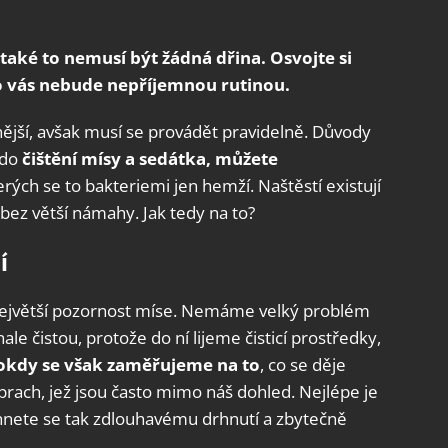
 také to nemusí být žádná dřina. Osvojte si
ro vás nebude nepříjemnou rutinou.
nější, avšak musí se provádět pravidelně. Důvody
 do
čištění mísy a sedátka, můžete
terých se to bakteriemi jen hemží. Naštěstí existují
 bez větší námahy. Jak tedy na to?
í
e největší pozornost míse. Nemáme velký problém
nale čistou, protože do ní lijeme čisticí prostředky,
lokdy se však zaměřujeme na to
, co se děje
prach, jež jsou často mimo náš dohled. Nejlépe je
 vyhnete se tak zdlouhavému drhnutí a zbytečně