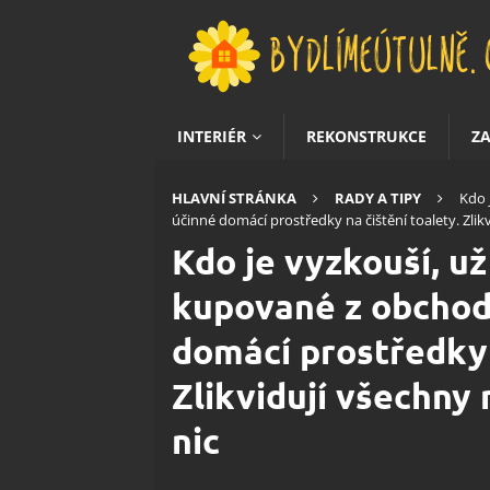
INTERIÉR
REKONSTRUKCE
Z
HLAVNÍ STRÁNKA
RADY A TIPY
Kdo 
účinné domácí prostředky na čištění toalety. Zlikv
Kdo je vyzkouší, už
kupované z obchod
domácí prostředky 
Zlikvidují všechny 
nic