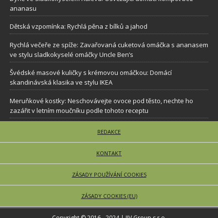
ananasu
Dětská vzpomínka: Rychlá pěna z bílků a jahod
Rychlá večeře ze spíže: Zavařovaná cuketová omáčka s ananasem
ve stylu sladkokyselé omáčky Uncle Ben’s
Švédské masové kuličky s krémovou omáčkou: Domácí
skandinávská klasika ve stylu IKEA
Meruňkové kostky: Neschovávejte ovoce pod těsto, nechte ho
zazářit v letním moučníku podle tohoto receptu
REDAKCE
KONTAKT
ZÁSADY POUŽÍVÁNÍ COOKIES
ZÁSADY COOKIES (EU)
Copyright © 2016 - 2024 | JJV Group s.r.o.