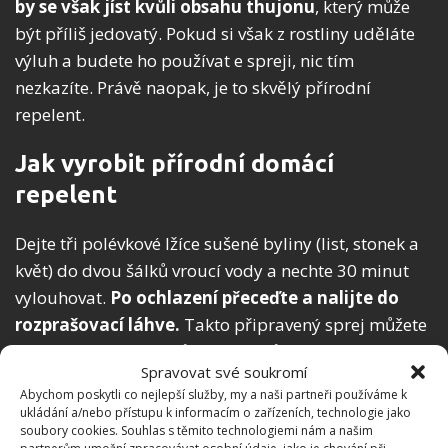
by se však jíst kvůli obsahu thujonu
, který může
být příliš jedovatý. Pokud si však z rostliny uděláte
výluh a budete ho používat e spreji, nic tím
nezkazíte. Právě naopak, je to skvělý přírodní
repelent.
Jak vyrobit přírodní domácí
repelent
Dejte tři polévkové lžíce sušené byliny (list, stonek a
květ) do dvou šálků vroucí vody a nechte 30 minut
vylouhovat.
Po ochlazení přeceďte a nalijte do
rozprašovací láhve.
Takto připravený sprej můžete
používat proti klíšťatům i komárům. Nelze ho však
Spravovat své soukromí
příliš dlouho skladovat, je lepší si vždy před cestou
Abychom poskytli co nejlepší služby, my a naši partneři používáme k
do přírody udělat nový.
ukládání a/nebo přístupu k informacím o zařízeních, technologie jako
soubory cookies. Souhlas s těmito technologiemi nám a našim