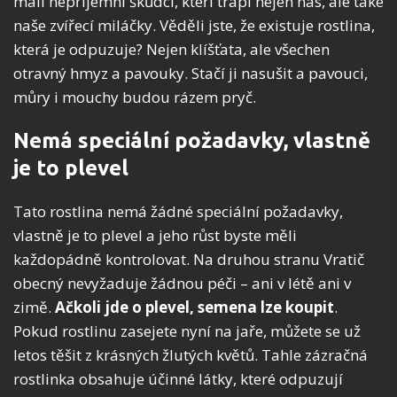
malí nepříjemní škůdci, kteří trápí nejen nás, ale také
naše zvířecí miláčky. Věděli jste, že existuje rostlina,
která je odpuzuje? Nejen klíšťata, ale všechen
otravný hmyz a pavouky. Stačí ji nasušit a pavouci,
můry i mouchy budou rázem pryč.
Nemá speciální požadavky, vlastně
je to plevel
Tato rostlina nemá žádné speciální požadavky,
vlastně je to plevel a jeho růst byste měli
každopádně kontrolovat. Na druhou stranu Vratič
obecný nevyžaduje žádnou péči – ani v létě ani v
zimě.
Ačkoli jde o plevel, semena lze koupit
.
Pokud rostlinu zasejete nyní na jaře, můžete se už
letos těšit z krásných žlutých květů. Tahle zázračná
rostlinka obsahuje účinné látky, které odpuzují