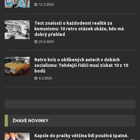
12.5.2026
Test znalostí o každodenní realitě za
komunismu: 10 retro otázek ukáže, kdo má
dobrý přehled
23.6.2026
Retro kvíz o oblíbených autech v dobách
socialismu: Tehdejší řidiči musí získat 10 z 10
bodů
6.5.2026
ŽHAVÉ NOVINKY
Kapsle do pračky většina lidí používá špatně.