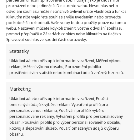
partnerům umožní zpracovávat osobní údaje, jako je chování při
Pokud si ho vyrobíte mnoho a na své tělo ho
procházení nebo jedinečná ID na tomto webu. Nesouhlas nebo
nestihnete spotřebovat, nezoufejte. Využít ho můžete
odvolání souhlasu může nepříznivě ovlivnit určité vlastnosti a funkce.
Kliknutím níže vyjádřete souhlas s výše uvedeným nebo proveďte
také jako přírodní jed na mšice. Stačí s tímto „čajem“
podrobnější rozhodnutí. Vaše volby budou použity pouze na tomto
rostliny zalévat.
Pokud máte doma brambory,
webu. Nastavení můžete kdykoli změnit, včetně odvolání souhlasu,
pomocí přepínačů v Zásadách cookies nebo kliknutím na tlačítko
pěstujte vratič ideálně v jejich okolí.
Rostlina totiž
Spravovat souhlas ve spodní části obrazovky.
dokáže zahnat mandelinku bramborovou. Dobré je
Statistiky
také vědět, že vratič má rád slunný stanoviště a
nesnáší přemokření a stín. Rozmnožuje se semenem
Ukládání a/nebo přístup k informacím v zařízení, Měření výkonu
reklam, Měření výkonu obsahu, Porozumění publiku
nebo odenky.
prostřednictvím statistik nebo kombinací údajů z různých zdrojů.
Zdroj: GardeningKnowHow
Marketing
Ukládání a/nebo přístup k informacím v zařízení, Použití
omezených údajů k výběru reklam, Vytváření profilů pro
personalizovanou reklamu, Používání profilů k výběru
personalizované reklamy, Vytváření profilů pro personalizovaný
obsah, Používání profilů pro výběr personalizovaného obsahu,
Rozvoj a zlepšování služeb, Použití omezených údajů k výběru
obsahu.