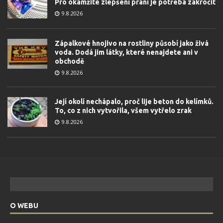
Pro okamžité zlepšení praní je potřeba zakročit
9.8.2026
Zápalkové hnojivo na rostliny působí jako živá
voda. Dodá jim látky, které nenajdete ani v
obchodě
9.8.2026
Její okolí nechápalo, proč lije beton do kelímků.
To, co z nich vytvořila, všem vytřelo zrak
9.8.2026
O WEBU