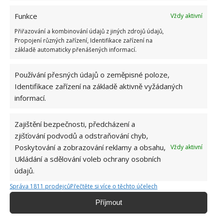
Funkce
Vždy aktivní
Přiřazování a kombinování údajů z jiných zdrojů údajů,
Propojení různých zařízení, Identifikace zařízení na
základě automaticky přenášených informací.
Používání přesných údajů o zeměpisné poloze,
Identifikace zařízení na základě aktivně vyžádaných
informací.
DOMÁCÍ REPELENT
PLEVEL
PŘÍRODNÍ JED
Zajištění bezpečnosti, předcházení a
zjišťování podvodů a odstraňování chyb,
PŘÍRODNÍ REPELENT
REPELENT
ROSTLINA
Poskytování a zobrazování reklamy a obsahu,
Vždy aktivní
Ukládání a sdělování voleb ochrany osobních
ŠKŮDCI
VRATIČ
údajů.
Správa 1811 prodejců
Přečtěte si více o těchto účelech
Jiří Kolář
Příjmout
Absolvent České zemědělské