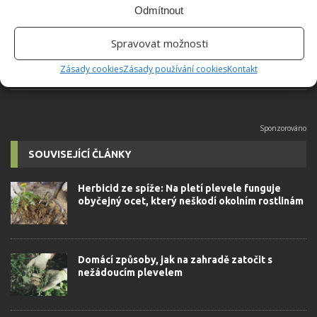
univerzity, který je již od malička
Odmítnout
velkým kutilem. V podstatě vše, co je
možné najít v j...
[Více o autorovi]
Spravovat možnosti
Zásady cookies
Zásady používání cookies
Kontakt
SOUVISEJÍCÍ ČLÁNKY
Herbicid ze spíže: Na pletí plevele funguje
obyčejný ocet, který neškodí okolním rostlinám
Domácí způsoby, jak na zahradě zatočit s
nežádoucím plevelem