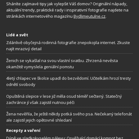
Sháníte zajímavé tipy jak vylepšit Váš domov? Originální nápady,
aktuální trendy, praktické rady i inspirativní fotografie najdete na
stránkách internetového magazínu
Bydlimeutulne.cz
.
Lidé a svět
Zdánlivě obyčejná rodinná fotografie znepokojila internet. Zkuste
najít mrazivý detail
Ženich se vykašlal na svou vlastní svatbu. Zhrzená nevěsta
okamžitě vymyslela geniální pomstu
4letý chlapec ve školce upadl do bezvědomí. Učitelkám hrozí tresty
odnětí svobody
Opuštěná slepice v lese již měla osud téměř sečtený. Statečný
zachránce jí však zajistil nutnou péči
Žena nevěřila, že ještě někdy potká svého psa. Nečekaný telefonát
ale zajistil jejich opětovné shledaní
Recepty a vaření
Dýně ve sladkokyselém nálevu: Osvěžující domácí kompot bez