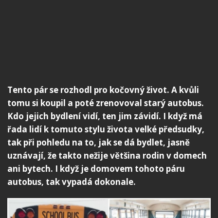
Tento pár se rozhodl pro kočovný život. A kvůli
tomu si koupil a poté zrenovoval starý autobus.
Kdo jejich bydlení vidí, ten jim závidí. I když má
řada lidí k tomuto stylu života velké předsudky,
tak při pohledu na to, jak se dá bydlet, jasně
uznávají, že takto nežije většina rodin v domech
ani bytech. I když je domovem tohoto páru
autobus, tak vypadá dokonale.