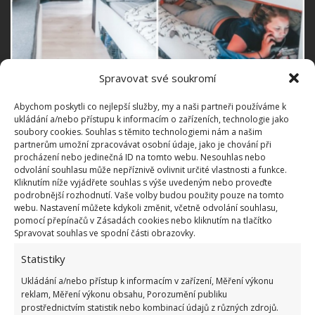
Spravovat své soukromí
Vše, co k životu potřebují
Abychom poskytli co nejlepší služby, my a naši partneři používáme k
ukládání a/nebo přístupu k informacím o zařízeních, technologie jako
soubory cookies. Souhlas s těmito technologiemi nám a našim
Když se z autobusu demontuje vše, co zde nemá co
partnerům umožní zpracovávat osobní údaje, jako je chování při
dělat, vznikne celkem velká obytná plocha. Když se
procházení nebo jedinečná ID na tomto webu. Nesouhlas nebo
odvolání souhlasu může nepříznivě ovlivnit určité vlastnosti a funkce.
následně vybaví s rozmyslem, není až tak velký
Kliknutím níže vyjádřete souhlas s výše uvedeným nebo proveďte
rozdíl mezi bydlením v bytě, nebo v tomto autobuse.
podrobnější rozhodnutí. Vaše volby budou použity pouze na tomto
webu. Nastavení můžete kdykoli změnit, včetně odvolání souhlasu,
Je zde vše, co k životu potřebují. Soukromí, společné
pomocí přepínačů v Zásadách cookies nebo kliknutím na tlačítko
části, místo, kde složit hlavu, koupelna s toaletou,
Spravovat souhlas ve spodní části obrazovky.
nebo i prostorná kuchyně.
Statistiky
Ukládání a/nebo přístup k informacím v zařízení, Měření výkonu
reklam, Měření výkonu obsahu, Porozumění publiku
prostřednictvím statistik nebo kombinací údajů z různých zdrojů.