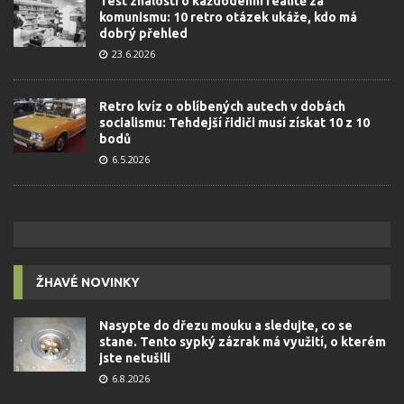
Test znalostí o každodenní realitě za
komunismu: 10 retro otázek ukáže, kdo má
dobrý přehled
23.6.2026
Retro kvíz o oblíbených autech v dobách
socialismu: Tehdejší řidiči musí získat 10 z 10
bodů
6.5.2026
ŽHAVÉ NOVINKY
Nasypte do dřezu mouku a sledujte, co se
stane. Tento sypký zázrak má využití, o kterém
jste netušili
6.8.2026