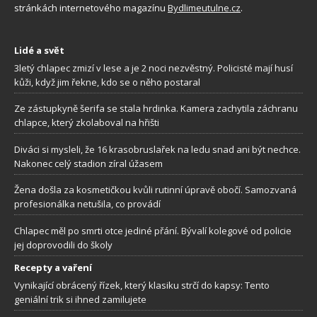
stránkách internetového magazínu
Bydlimeutulne.cz
.
Lidé a svět
3letý chlapec zmizí v lese a je 2 noci nezvěstný. Policisté mají husí
kůži, když jim řekne, kdo se o něho postaral
Ze zástupkyně šerifa se stala hrdinka. Kamera zachytila záchranu
chlapce, který zkolaboval na hřišti
Diváci si mysleli, že 16 krasobruslařek na ledu snad ani být nechce.
Nakonec celý stadion zíral úžasem
Žena došla za kosmetičkou kvůli rutinní úpravě obočí. Samozvaná
profesionálka netušila, co provádí
Chlapec měl po smrti otce jediné přání. Bývalí kolegové od policie
jej doprovodili do školy
Recepty a vaření
Vynikající obrácený řízek, který klasiku strčí do kapsy: Tento
geniální trik si ihned zamilujete