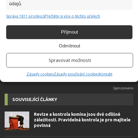
údajů.
Správa 1811 prodejců
Přečtěte si více o těchto účelech
Jiří Kolář
Absolvent České zemědělské
Příjmout
univerzity, který je již od malička
velkým kutilem. V podstatě vše, co je
Odmítnout
možné najít v j...
[Více o autorovi]
Spravovat možnosti
Zásady cookies
Zásady používání cookies
Kontakt
SOUVISEJÍCÍ ČLÁNKY
Revize a kontrola komína jsou dvě odlišné
záležitosti. Pravidelná kontrola je pro majitele
povinná