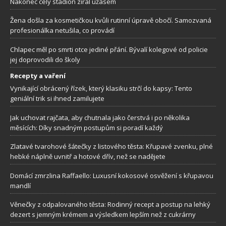
Nakonec celý stadion zíral úžasem
Žena došla za kosmetičkou kvůli rutinní úpravě obočí. Samozvaná
profesionálka netušila, co provádí
Chlapec měl po smrti otce jediné přání. Bývalí kolegové od policie
jej doprovodili do školy
Recepty a vaření
Vynikající obrácený řízek, který klasiku strčí do kapsy: Tento
geniální trik si ihned zamilujete
Jak uchovat rajčata, aby chutnala jako čerstvá i po několika
měsících: Díky snadným postupům si poradí každý
Zlatavé tvarohové šátečky z listového těsta: Křupavé zvenku, plné
hebké náplně uvnitř a hotové dřív, než se nadějete
Domácí zmrzlina Raffaello: Luxusní kokosové osvěžení s křupavou
mandlí
Věnečky z odpalovaného těsta: Rodinný recept a postup na lehký
dezert s jemným krémem a výsledkem lepším než z cukrárny