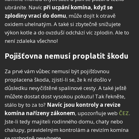
ubráníte. Navíc
při ucpání komína, když se
zplodiny vrací do domu
, může dojít k otravě
oxidem uhelnatým. A také si zbytečně snižujete
výkon kotle a do ovzduší odchází víc zplodin. Ale to
není zdaleka všechno!
Pojišťovna nemusí proplatit škodu
Za prvé vám vůbec nemusí být pojišťovnou
proplacena škoda, zjistí-li se, že k ní došlo v
důsledku nevyčištěné spalinové cesty. A také ještě
můžete dostat dost vysokou pokutu! Tak řekněte,
stálo by to za to?
Navíc jsou kontroly a revize
komína nařízeny zákonem
, upozorňuje web
ČEZ
.
Jste-li tedy majiteli rodinného domu, chaty nebo
chalupy, pravidelným kontrolám a revizím komína
se rozhodně nevyhnete.