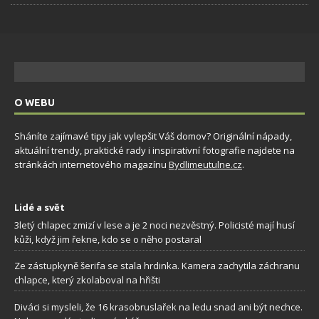
O WEBU
Sháníte zajímavé tipy jak vylepšit Váš domov? Originální nápady,
aktuální trendy, praktické rady i inspirativní fotografie najdete na
stránkách internetového magazínu
Bydlimeutulne.cz
.
Lidé a svět
3letý chlapec zmizí v lese a je 2 noci nezvěstný. Policisté mají husí
kůži, když jim řekne, kdo se o něho postaral
Ze zástupkyně šerifa se stala hrdinka. Kamera zachytila záchranu
chlapce, který zkolaboval na hřišti
Diváci si mysleli, že 16 krasobruslařek na ledu snad ani být nechce.