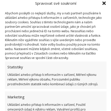
Spravovat své soukromí
Kolik za prohlídku, vyčištění a revizi komína
zaplatíte
Abychom poskytli co nejlepší služby, my a naši partneři používáme k
ukládání a/nebo přístupu k informacím o zařízeních, technologie jako
soubory cookies. Souhlas s těmito technologiemi nám a našim
Pokud máte doma speciální kominické vybavení a
partnerům umožní zpracovávat osobní údaje, jako je chování při
troufáte si na to, můžete si komín vymést i sami. Tak
procházení nebo jedinečná ID na tomto webu. Nesouhlas nebo
odvolání souhlasu může nepříznivě ovlivnit určité vlastnosti a funkce.
můžete ušetřit, protože kominíka si pozvete jen
Kliknutím níže vyjádřete souhlas s výše uvedeným nebo proveďte
k provedení kontroly. Jinak v současnosti se
cena
podrobnější rozhodnutí. Vaše volby budou použity pouze na tomto
webu. Nastavení můžete kdykoli změnit, včetně odvolání souhlasu,
vyčištění a kontroly komína pohybuje kolem 1
pomocí přepínačů v Zásadách cookies nebo kliknutím na tlačítko
500 Kč
. Revize spalinové cesty vychází na 2–3 tisíce
Spravovat souhlas ve spodní části obrazovky.
korun. Nehledě na to, že zřejmě budete muset
Statistiky
kominíkovi uhradit i cestovní výdaje. Na
Ukládání a/nebo přístup k informacím v zařízení, Měření výkonu
BydlímeÚtulně jsme psali taktéž o tom, jak si z
reklam, Měření výkonu obsahu, Porozumění publiku
papírového odpadu můžete sami
vyrobit domácí
prostřednictvím statistik nebo kombinací údajů z různých zdrojů.
brikety
.
Marketing
Ukládání a/nebo přístup k informacím v zařízení, Použití
omezených údajů k výběru reklam, Vytváření profilů pro