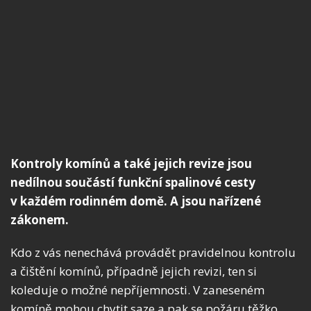
Kontroly komínů a také jejich revize jsou
nedílnou součástí funkční spalinové cesty
v každém rodinném domě. A jsou nařízené
zákonem.
Kdo z vás nenechává provádět pravidelnou kontrolu
a čištění komínů, případně jejich revizi, ten si
koleduje o možné nepříjemnosti. V zaneseném
komíně mohou chytit saze a pak se požáru těžko