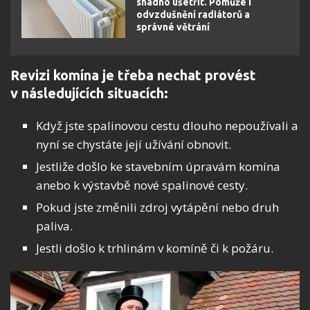
snadno ušetřit. Pomůže i
odvzdušnění radiátorů a
správné větrání
Revizi komína je třeba nechat provést
v následujících situacích:
Když jste spalinovou cestu dlouho nepoužívali a
nyní se chystáte její užívání obnovit.
Jestliže došlo ke stavebním úpravám komína
anebo k výstavbě nové spalinové cesty.
Pokud jste změnili zdroj vytápění nebo druh
paliva.
Jestli došlo k trhlinám v komíně či k požáru.