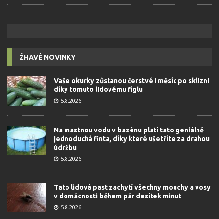
ŽHAVÉ NOVINKY
Vaše okurky zůstanou čerstvé i měsíc po sklizni
díky tomuto lidovému fíglu
5.8.2026
Na mastnou vodu v bazénu platí tato geniálně
jednoduchá finta, díky které ušetříte za drahou
údržbu
5.8.2026
Tato lidová past zachytí všechny mouchy a vosy
v domácnosti během pár desítek minut
5.8.2026