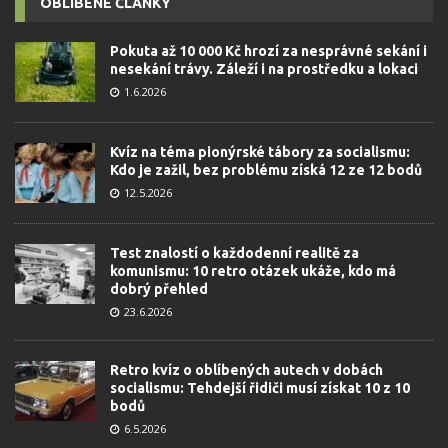
OBLÍBENÉ ČLÁNKY
Pokuta až 10 000 Kč hrozí za nesprávné sekání i
nesekání trávy. Záleží i na prostředku a lokaci
1.6.2026
Kvíz na téma pionýrské tábory za socialismu:
Kdo je zažil, bez problému získá 12 ze 12 bodů
12.5.2026
Test znalostí o každodenní realitě za
komunismu: 10 retro otázek ukáže, kdo má
dobrý přehled
23.6.2026
Retro kvíz o oblíbených autech v dobách
socialismu: Tehdejší řidiči musí získat 10 z 10
bodů
6.5.2026