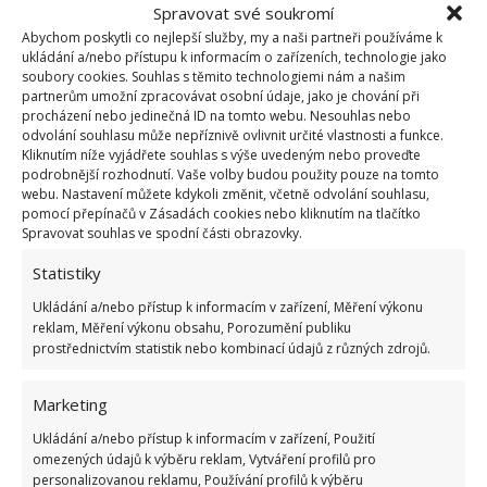
těch vyloženě společných jasně odděleny.
Spravovat své soukromí
Abychom poskytli co nejlepší služby, my a naši partneři používáme k
ukládání a/nebo přístupu k informacím o zařízeních, technologie jako
soubory cookies. Souhlas s těmito technologiemi nám a našim
partnerům umožní zpracovávat osobní údaje, jako je chování při
procházení nebo jedinečná ID na tomto webu. Nesouhlas nebo
odvolání souhlasu může nepříznivě ovlivnit určité vlastnosti a funkce.
Kliknutím níže vyjádřete souhlas s výše uvedeným nebo proveďte
podrobnější rozhodnutí. Vaše volby budou použity pouze na tomto
webu. Nastavení můžete kdykoli změnit, včetně odvolání souhlasu,
pomocí přepínačů v Zásadách cookies nebo kliknutím na tlačítko
Spravovat souhlas ve spodní části obrazovky.
Statistiky
Ukládání a/nebo přístup k informacím v zařízení, Měření výkonu
reklam, Měření výkonu obsahu, Porozumění publiku
prostřednictvím statistik nebo kombinací údajů z různých zdrojů.
Jednoduše a útulně
Marketing
Ukládání a/nebo přístup k informacím v zařízení, Použití
Pokud nahlédneme do interiéru, zaujme hned
omezených údajů k výběru reklam, Vytváření profilů pro
dvěma věcmi. Tím prvním je to, že je zařízen celkově
personalizovanou reklamu, Používání profilů k výběru