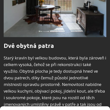
Dvě obytná patra
Starý kravín byl velkou budovou, která byla zároveň i
celkem vysoká, čehož se při rekonstrukci také
využilo. Obytná plocha je tedy dostupná hned ve
dvou patrech, díky čemuž působí jednotlivé
místnosti opravdu prostorně. Nemovitost nabídne
velkou kuchyni, obývací pokoj, jídelní kout, ale třeba
i soukromé pokoje, které jsou na rozdíl od těch
jmenovaných umístěny právě v patře a tak jsou od