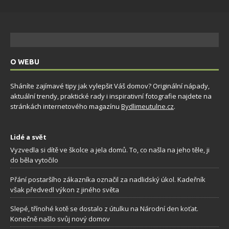
O WEBU
Sháníte zajímavé tipy jak vylepšit Váš domov? Originální nápady,
aktuální trendy, praktické rady i inspirativní fotografie najdete na
stránkách internetového magazínu
Bydlimeutulne.cz
.
Lidé a svět
Vyzvedla si dítě ve školce a jela domů. To, co našla na jeho těle, ji
do běla vytočilo
Přání postaršího zákazníka označil za nadlidský úkol. Kadeřník
však předvedl výkon z jiného světa
Slepé, třínohé kotě se dostalo z útulku na Národní den koťat.
Konečně našlo svůj nový domov