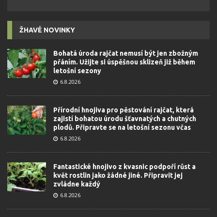
ŽHAVÉ NOVINKY
Bohatá úroda rajčat nemusí být jen zbožným
přáním. Užijte si úspěšnou sklizeň již během
letošní sezony
6.8.2026
Přírodní hnojiva pro pěstování rajčat, která
zajistí bohatou úrodu šťavnatých a chutných
plodů. Připravte se na letošní sezonu včas
6.8.2026
Fantastické hnojivo z kvasnic podpoří růst a
květ rostlin jako žádné jiné. Připravit jej
zvládne každý
6.8.2026