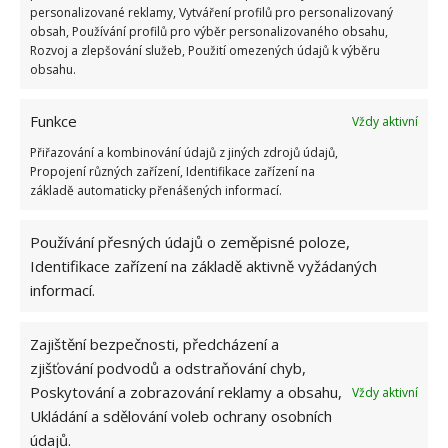
v jednoduchém stylu. Právě to se však ukazuje jako
personalizované reklamy, Vytváření profilů pro personalizovaný
obsah, Používání profilů pro výběr personalizovaného obsahu,
správná volba, jelikož v jednoduchosti je krása a
Rozvoj a zlepšování služeb, Použití omezených údajů k výběru
každý pokoj působí velmi útulným dojmem. A
obsahu.
potvrzuje, že bydlet v kravínu se skutečně dá. A to
celkem stylově.
Funkce
Vždy aktivní
Přiřazování a kombinování údajů z jiných zdrojů údajů,
Propojení různých zařízení, Identifikace zařízení na
základě automaticky přenášených informací.
Používání přesných údajů o zeměpisné poloze,
Identifikace zařízení na základě aktivně vyžádaných
informací.
Zajištění bezpečnosti, předcházení a
zjišťování podvodů a odstraňování chyb,
Poskytování a zobrazování reklamy a obsahu,
Vždy aktivní
Ukládání a sdělování voleb ochrany osobních
údajů.