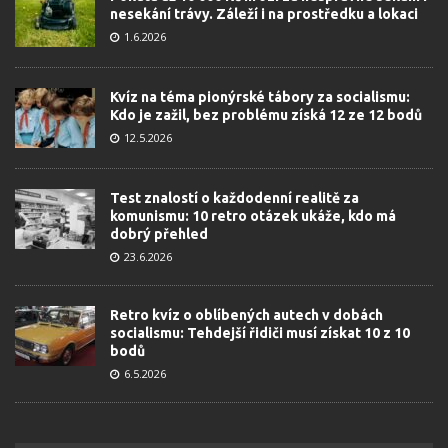
nesekání trávy. Záleží i na prostředku a lokaci
1.6.2026
Kvíz na téma pionýrské tábory za socialismu:
Kdo je zažil, bez problému získá 12 ze 12 bodů
12.5.2026
Test znalostí o každodenní realitě za
komunismu: 10 retro otázek ukáže, kdo má
dobrý přehled
23.6.2026
Retro kvíz o oblíbených autech v dobách
socialismu: Tehdejší řidiči musí získat 10 z 10
bodů
6.5.2026