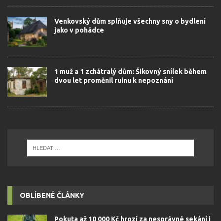
Venkovský dům splňuje všechny sny o bydlení
jako v pohádce
1 muž a 1 zchátralý dům: Šikovný snílek během
dvou let proměnil ruinu k nepoznání
OBLÍBENÉ ČLÁNKY
Pokuta až 10 000 Kč hrozí za nesprávné sekání i