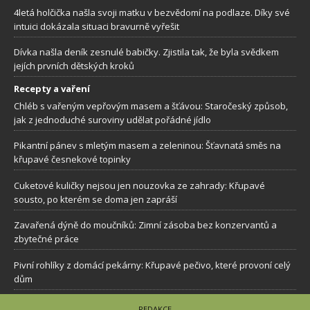
4letá holčička našla svoji matku v bezvědomí na podlaze. Díky své
intuici dokázala situaci bravurně vyřešit
Dívka našla deník zesnulé babičky. Zjistila tak, že byla svědkem
jejích prvních dětských kroků
Recepty a vaření
Chléb s vařeným vepřovým masem a šťávou: Staročeský způsob,
jak z jednoduché suroviny udělat pořádné jídlo
Pikantní pánev s mletým masem a zeleninou: Šťavnatá směs na
křupavé česnekové topinky
Cuketové kuličky nejsou jen nouzovka ze zahrady: Křupavé
sousto, po kterém se doma jen zapráší
Zavařená dýně do moučníků: Zimní zásoba bez konzervantů a
zbytečné práce
Pivní rohlíky z domácí pekárny: Křupavé pečivo, které provoní celý
dům
REDAKCE