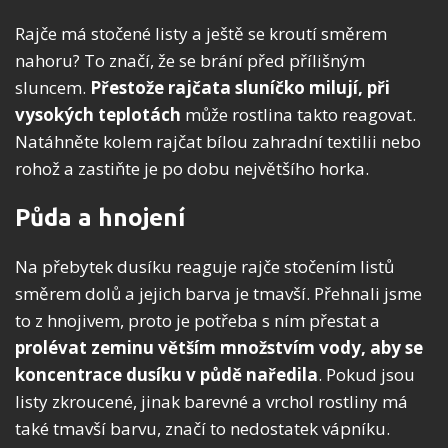
Rajče má stočené listy a ještě se kroutí směrem
nahoru? To značí, že se brání před přílišným
sluncem.
Přestože rajčata sluníčko milují, při
vysokých teplotách
může rostlina takto reagovat.
Natáhněte kolem rajčat bílou zahradní textilii nebo
rohož a zastiňte je po dobu největšího horka.
Půda a hnojení
Na přebytek dusíku reaguje rajče stočením listů
směrem dolů a jejich barva je tmavší. Přehnali jsme
to z hnojivem, proto je potřeba s ním přestat a
prolévat zeminu větším množstvím vody, aby se
koncentrace dusíku v půdě naředila
. Pokud jsou
listy zkroucené, jinak barevné a vrchol rostliny má
také tmavší barvu, značí to nedostatek vápníku.