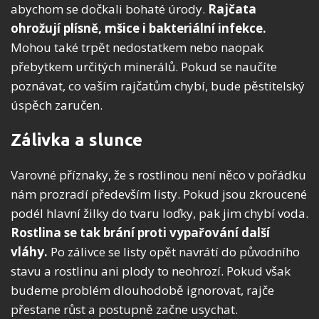
abychom se dočkali bohaté úrody.
Rajčata
ohrožují plísně, mšice i bakteriální infekce.
Mohou také trpět nedostatkem nebo naopak
přebytkem určitých minerálů. Pokud se naučíte
poznávat, co vaším rajčatům chybí, bude pěstitelský
úspěch zaručen.
Zálivka a slunce
Varovné příznaky, že s rostlinou není něco v pořádku
nám prozradí především listy. Pokud jsou zkroucené
podél hlavní žilky do tvaru loďky, pak jim chybí voda.
Rostlina se tak brání proti vypařování další
vláhy.
Po zálivce se listy opět navrátí do původního
stavu a rostlinu ani plody to neohrozí. Pokud však
budeme problém dlouhodobě ignorovat, rajče
přestane růst a postupně začne usychat.