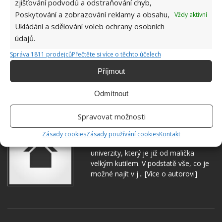
zjišťování podvodů a odstraňování chyb,
Poskytování a zobrazování reklamy a obsahu,
Vždy aktivní
Ukládání a sdělování voleb ochrany osobních
údajů.
Správa 1811 prodejců
Přečtěte si více o těchto účelech
Příjmout
PĚSTOVÁNÍ
RAJČE
Odmítnout
Spravovat možnosti
Jiří Kolář
Zásady cookies
Zásady používání cookies
Kontakt
Absolvent České zemědělské
univerzity, který je již od malička
velkým kutilem. V podstatě vše, co je
možné najít v j...
[Více o autorovi]