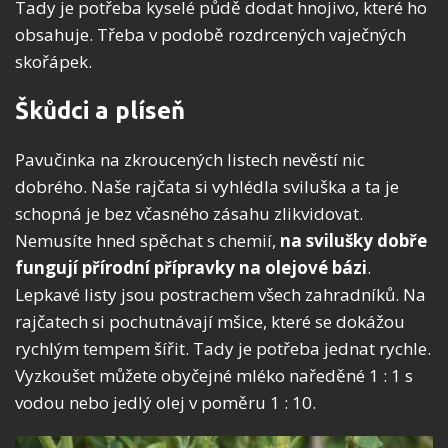
Tady je potřeba kyselé půdě dodat hnojivo, které ho
obsahuje. Třeba v podobě rozdrcených vaječných
skořápek.
Škůdci a plíseň
Pavučinka na zkroucených listech nevěstí nic
dobrého. Naše rajčata si vyhlédla sviluška a ta je
schopná je bez včasného zásahu zlikvidovat.
Nemusíte hned spěchat s chemií,
na svilušky dobře
fungují přírodní přípravky na olejové bázi
.
Lepkavé listy jsou postrachem všech zahradníků. Na
rajčatech si pochutnávají mšice, které se dokážou
rychlým tempem šířit. Tady je potřeba jednat rychle.
Vyzkoušet můžete obyčejné mléko naředěné 1 : 1 s
vodou nebo jedlý olej v poměru 1 : 10.