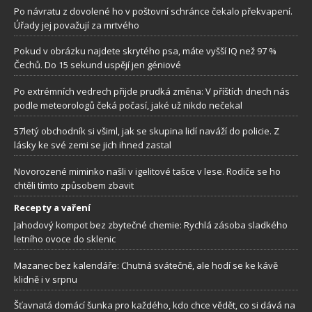
Po návratu z dovolené ho v poštovní schránce čekalo překvapení.
Úřady jej považují za mrtvého
Pokud v obrázku najdete skrytého psa, máte vyšší IQ než 97 %
Čechů. Do 15 sekund uspějí jen géniové
Po extrémních vedrech přijde prudká změna: V příštích dnech nás
podle meteorologů čeká počasí, jaké už nikdo nečekal
57letý obchodník si všiml, jak se skupina lidí naváží do policie. Z
lásky ke své zemi se jich ihned zastal
Novorozené miminko našli v igelitové tašce v lese. Rodiče se ho
chtěli tímto způsobem zbavit
Recepty a vaření
Jahodový kompot bez zbytečné chemie: Rychlá zásoba sladkého
letního ovoce do sklenic
Mazanec bez kalendáře: Chutná svátečně, ale hodí se ke kávě
klidně i v srpnu
Šťavnatá domácí šunka pro každého, kdo chce vědět, co si dává na