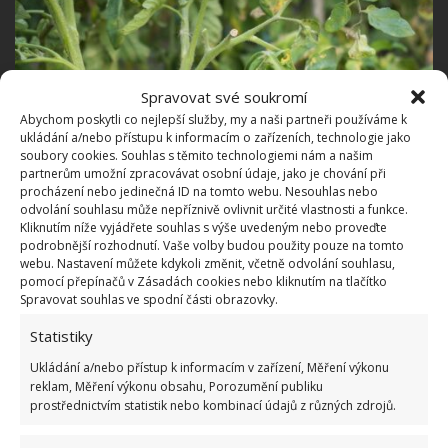
Spravovat své soukromí
Abychom poskytli co nejlepší služby, my a naši partneři používáme k
ukládání a/nebo přístupu k informacím o zařízeních, technologie jako
soubory cookies. Souhlas s těmito technologiemi nám a našim
partnerům umožní zpracovávat osobní údaje, jako je chování při
procházení nebo jedinečná ID na tomto webu. Nesouhlas nebo
odvolání souhlasu může nepříznivě ovlivnit určité vlastnosti a funkce.
Kliknutím níže vyjádřete souhlas s výše uvedeným nebo proveďte
podrobnější rozhodnutí. Vaše volby budou použity pouze na tomto
webu. Nastavení můžete kdykoli změnit, včetně odvolání souhlasu,
Fotografie: Freepik
pomocí přepínačů v Zásadách cookies nebo kliknutím na tlačítko
Spravovat souhlas ve spodní části obrazovky.
Plíseň ve větší či menší míře postihuje rajčata
Statistiky
každoročně. Závisí to především na počasí. Horké
Ukládání a/nebo přístup k informacím v zařízení, Měření výkonu
dny, déšť a kolísání teplot jsou ideální pro jejich
reklam, Měření výkonu obsahu, Porozumění publiku
vznik. Rajčata můžeme už od června začít
každé dva
prostřednictvím statistik nebo kombinací údajů z různých zdrojů.
týdny preventivně ošetřovat přípravky proti