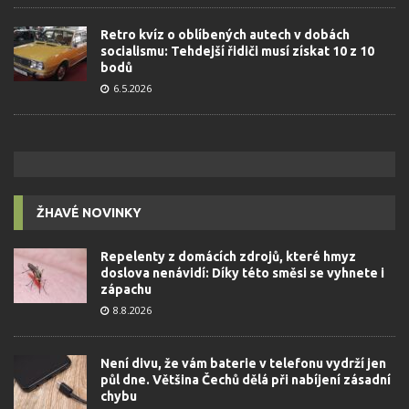
Retro kvíz o oblíbených autech v dobách
socialismu: Tehdejší řidiči musí získat 10 z 10
bodů
6.5.2026
ŽHAVÉ NOVINKY
Repelenty z domácích zdrojů, které hmyz
doslova nenávidí: Díky této směsi se vyhnete i
zápachu
8.8.2026
Není divu, že vám baterie v telefonu vydrží jen
půl dne. Většina Čechů dělá při nabíjení zásadní
chybu