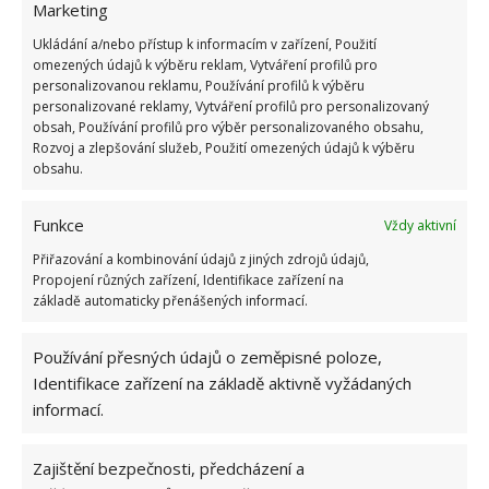
plísním
. Kdo nepoužívá chemii může vyzkoušet
Marketing
výluh z česneku, ten má také protiplísňové vlastnosti.
Ukládání a/nebo přístup k informacím v zařízení, Použití
Pokud rostlinu již plíseň napadla, odstraníme
omezených údajů k výběru reklam, Vytváření profilů pro
personalizovanou reklamu, Používání profilů k výběru
zasažené listy a zbytek rostliny ošetříme postřikem z
personalizované reklamy, Vytváření profilů pro personalizovaný
jedlé sody. Ta plíseň sice nezlikviduje, ale zabrání
obsah, Používání profilů pro výběr personalizovaného obsahu,
Rozvoj a zlepšování služeb, Použití omezených údajů k výběru
jejímu šíření.
obsahu.
Zdroj:
Porady Interia
Funkce
Vždy aktivní
Přiřazování a kombinování údajů z jiných zdrojů údajů,
Propojení různých zařízení, Identifikace zařízení na
základě automaticky přenášených informací.
Používání přesných údajů o zeměpisné poloze,
Identifikace zařízení na základě aktivně vyžádaných
informací.
Zajištění bezpečnosti, předcházení a