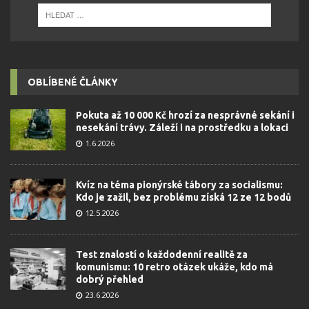
OBLÍBENÉ ČLÁNKY
Pokuta až 10 000 Kč hrozí za nesprávné sekání i
nesekání trávy. Záleží i na prostředku a lokaci
1.6.2026
Kvíz na téma pionýrské tábory za socialismu:
Kdo je zažil, bez problému získá 12 ze 12 bodů
12.5.2026
Test znalostí o každodenní realitě za
komunismu: 10 retro otázek ukáže, kdo má
dobrý přehled
23.6.2026