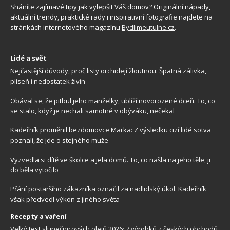
Sháníte zajímavé tipy jak vylepšit Váš domov? Originální nápady,
aktuální trendy, praktické rady i inspirativní fotografie najdete na
stránkách internetového magazínu
Bydlimeutulne.cz
.
Lidé a svět
Nejčastější důvody, proč listy orchidejí žloutnou: Špatná zálivka,
plíseň i nedostatek živin
Obával se, že pitbul jeho manželky, ublíží novorozené dceři. To, co
se stalo, když je nechali samotné v obýváku, nečekal
Kadeřník proměnil bezdomovce Marka: Z výsledku cizí lidé sotva
poznali, že jde o stejného muže
Vyzvedla si dítě ve školce a jela domů. To, co našla na jeho těle, ji
do běla vytočilo
Přání postaršího zákazníka označil za nadlidský úkol. Kadeřník
však předvedl výkon z jiného světa
Recepty a vaření
Velký test slunečnicových olejů 2026: 7 výrobků z českých obchodů