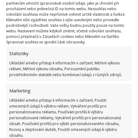
partnerům umožní zpracovávat osobní údaje, jako je chování při
před samotným přesazením
do venkovního
procházení nebo jedinečná ID na tomto webu. Nesouhlas nebo
odvolání souhlasu může nepříznivě ovlivnit určité vlastnosti a funkce.
prostředí. Pokud během vegetačního období
Kliknutím níže vyjádřete souhlas s výše uvedeným nebo proveďte
nepoužijete jiný přípravek k přihnojování, můžete
podrobnější rozhodnutí. Vaše volby budou použity pouze na tomto
webu. Nastavení můžete kdykoli změnit, včetně odvolání souhlasu,
tímto hnojivem zalévat rajčata každý měsíc.
pomocí přepínačů v Zásadách cookies nebo kliknutím na tlačítko
Spravovat souhlas ve spodní části obrazovky.
Zdroje:
PoradBook
,
GardeningKnowHow
Statistiky
Ukládání a/nebo přístup k informacím v zařízení, Měření výkonu
reklam, Měření výkonu obsahu, Porozumění publiku
prostřednictvím statistik nebo kombinací údajů z různých zdrojů.
Marketing
Ukládání a/nebo přístup k informacím v zařízení, Použití
omezených údajů k výběru reklam, Vytváření profilů pro
personalizovanou reklamu, Používání profilů k výběru
personalizované reklamy, Vytváření profilů pro personalizovaný
obsah, Používání profilů pro výběr personalizovaného obsahu,
Rozvoj a zlepšování služeb, Použití omezených údajů k výběru
obsahu.