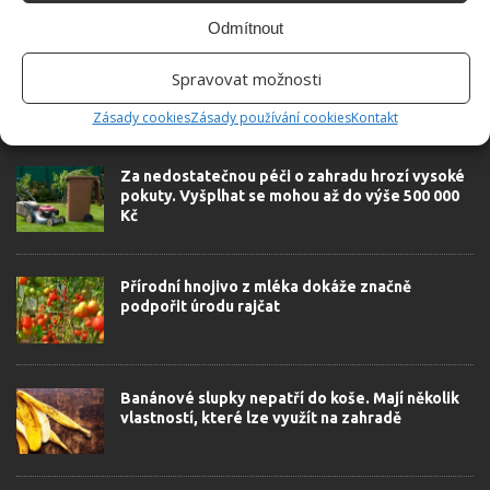
Odmítnout
Spravovat možnosti
Zásady cookies
Zásady používání cookies
Kontakt
SOUVISEJÍCÍ ČLÁNKY
Za nedostatečnou péči o zahradu hrozí vysoké
pokuty. Vyšplhat se mohou až do výše 500 000
Kč
Přírodní hnojivo z mléka dokáže značně
podpořit úrodu rajčat
Banánové slupky nepatří do koše. Mají několik
vlastností, které lze využít na zahradě