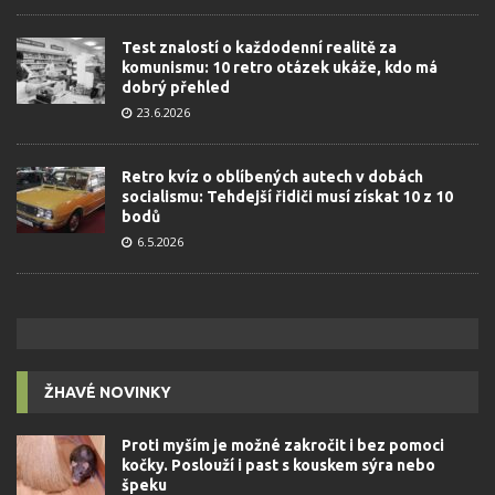
Test znalostí o každodenní realitě za
komunismu: 10 retro otázek ukáže, kdo má
dobrý přehled
23.6.2026
Retro kvíz o oblíbených autech v dobách
socialismu: Tehdejší řidiči musí získat 10 z 10
bodů
6.5.2026
ŽHAVÉ NOVINKY
Proti myším je možné zakročit i bez pomoci
kočky. Poslouží i past s kouskem sýra nebo
špeku