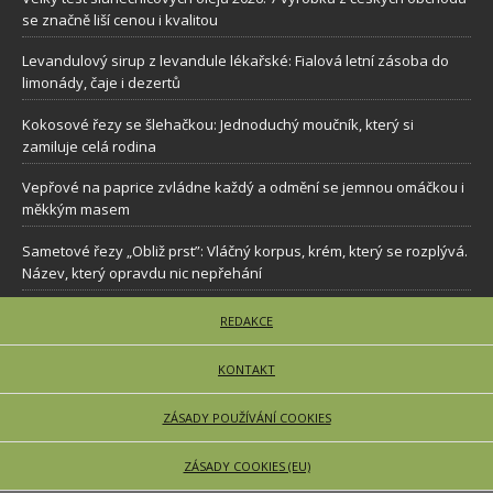
se značně liší cenou i kvalitou
Levandulový sirup z levandule lékařské: Fialová letní zásoba do
limonády, čaje i dezertů
Kokosové řezy se šlehačkou: Jednoduchý moučník, který si
zamiluje celá rodina
Vepřové na paprice zvládne každý a odmění se jemnou omáčkou i
měkkým masem
Sametové řezy „Obliž prst”: Vláčný korpus, krém, který se rozplývá.
Název, který opravdu nic nepřehání
REDAKCE
KONTAKT
ZÁSADY POUŽÍVÁNÍ COOKIES
ZÁSADY COOKIES (EU)