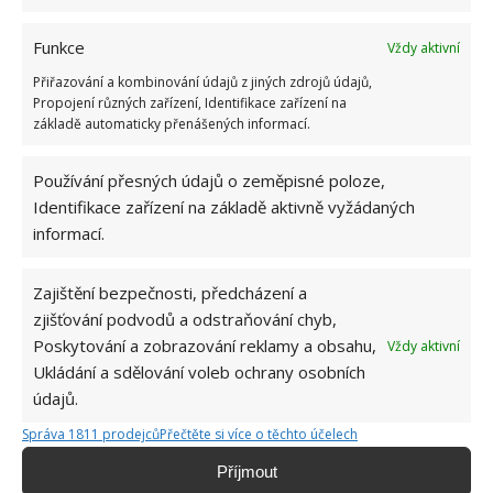
Funkce
Vždy aktivní
Přiřazování a kombinování údajů z jiných zdrojů údajů,
Propojení různých zařízení, Identifikace zařízení na
základě automaticky přenášených informací.
HNOJENÍ
PĚSTOVÁNÍ
RAJČATA
ZAHRADA
Používání přesných údajů o zeměpisné poloze,
Identifikace zařízení na základě aktivně vyžádaných
Přidejte svůj názor
informací.
KOMENTOVAT
Zajištění bezpečnosti, předcházení a
zjišťování podvodů a odstraňování chyb,
Jiří Kolář
Poskytování a zobrazování reklamy a obsahu,
Vždy aktivní
Absolvent České zemědělské
Ukládání a sdělování voleb ochrany osobních
univerzity, který je již od malička
údajů.
velkým kutilem. V podstatě vše, co je
Správa 1811 prodejců
Přečtěte si více o těchto účelech
možné najít v j...
[Více o autorovi]
Příjmout