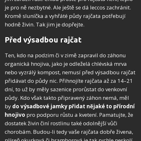
je pro ně nezbytné. Ale ještě se dá leccos zachránit.
Kromě sluníčka a vyhřáté půdy rajčata potřebují
hodně živin. Tak jim je dopřejte.
Před výsadbou rajčat
Ten, kdo na podzim či v zimě zapravil do záhonu
organická hnojiva, jako je odleželá chlévská mrva
nebo vyzrálý kompost, nemusí před výsadbou rajčat
přidávat do půdy nic. Přihnojíte rajčata až za 14–21
dní, to už by měly sazenice prorůstat do venkovní
půdy. Kdo však takto připravený záhon nemá, měl
by
do výsadbové jamky přidat nějaké to přírodní
hnojivo
pro podporu růstu a kvetení. Pamatujte, že
dostatek živin činí rostlinu také odolnější vůči
chorobám. Budou-li tedy vaše rajčata dobře živena,
plíseň okurková či bramborová je tak rychle neskolí.