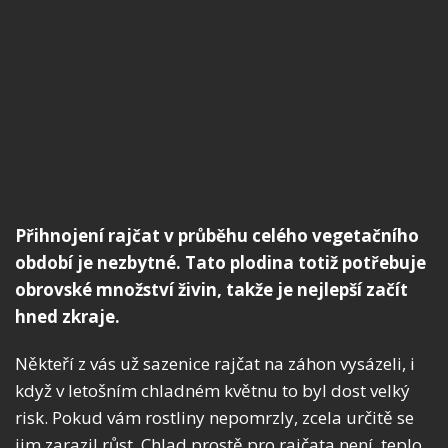
Přihnojení rajčat v průběhu celého vegetačního
období je nezbytné. Tato plodina totiž potřebuje
obrovské množství živin, takže je nejlepší začít
hned zkraje.
Někteří z vás už sazenice rajčat na záhon vysázeli, i
když v letošním chladném květnu to byl dost velký
risk. Pokud vám rostliny nepomrzly, zcela určitě se
jim zarazil růst. Chlad prostě pro rajčata není, teplo