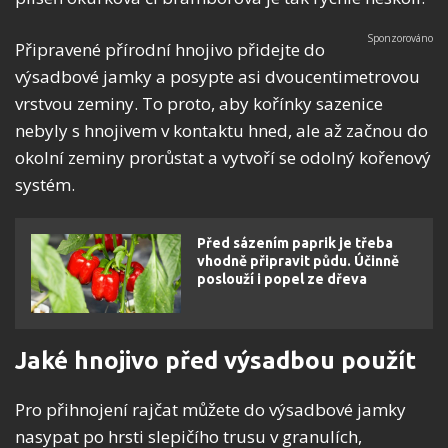
Připravené přírodní hnojivo přidejte do
výsadbové jamky a posypte asi dvoucentimetrovou
vrstvou zeminy. To proto, aby kořínky sazenice
nebyly s hnojivem v kontaktu hned, ale až začnou do
okolní zeminy prorůstat a vytvoří se odolný kořenový
systém.
Před sázením paprik je třeba
vhodně připravit půdu. Účinně
poslouží i popel ze dřeva
Jaké hnojivo před výsadbou použít
Pro přihnojení rajčat můžete do výsadbové jamky
nasypat po hrsti slepičího trusu v granulích,