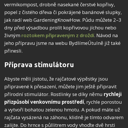
vermikompost, drobně nasekané čerstvé kopřivy,
popel z čistého dřeva či pokrájené banánové slupky,
jak radí web GardeningKnowHow. Půdu můžete 2–3
dny před výsadbou prolít kopřivovou jíchou nebo
živným
roztokem připraveným z droždí
. Návod na
jeho přípravu jsme na webu BydlímeÚtulně již také
přinesli.
Příprava stimulátoru
Abyste měli jistotu, že rajčatové výpěstky jsou
připravené k přesazení, můžete jim ještě připravit
přírodní stimulátor. Rostlinky se díky němu
rychleji
přizpůsobí venkovnímu prostředí
, rychle porostou
a vytvoří bohatou zelenou hmotu. A pokud máte už
rajčata vysázená na záhonu, klidně je tímto odvarem
zalijte. Do hrnce s půllitrem vody vhoďte dvě hrsti