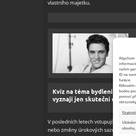
vlastního majetku.
Abychom p
informací
našim par
ID na tom
funkce.
Kliknutím
Kvíz na téma bydlení slavných
budou pou
pomocí př
vyznají jen skuteční experti
obrazovky
Statist
V posledních letech vstupují do hry tak
Ukládání
obsahu, 
nebo změny úrokových sazeb. Ty moho