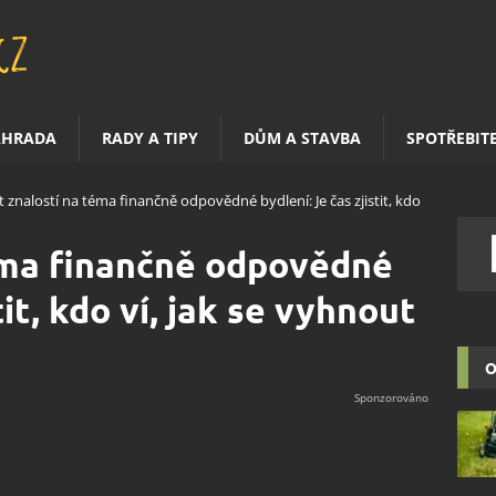
AHRADA
RADY A TIPY
DŮM A STAVBA
SPOTŘEBIT
t znalostí na téma finančně odpovědné bydlení: Je čas zjistit, kdo
éma finančně odpovědné
tit, kdo ví, jak se vyhnout
O