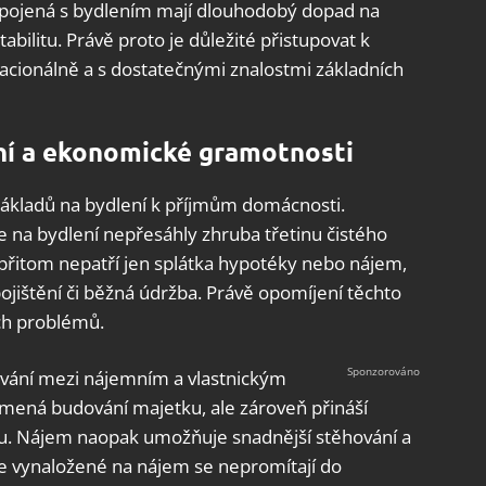
spojená s bydlením mají dlouhodobý dopad na
abilitu. Právě proto je důležité přistupovat k
racionálně a s dostatečnými znalostmi základních
ční a ekonomické gramotnosti
nákladů na bydlení k příjmům domácnosti.
e na bydlení nepřesáhly zhruba třetinu čistého
přitom nepatří jen splátka hypotéky nebo nájem,
pojištění či běžná údržba. Právě opomíjení těchto
ch problémů.
vání mezi nájemním a vlastnickým
amená budování majetku, ale zároveň přináší
tu. Nájem naopak umožňuje snadnější stěhování a
e vynaložené na nájem se nepromítají do