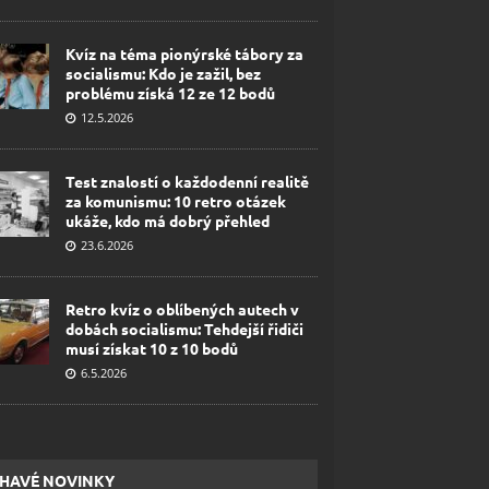
Kvíz na téma pionýrské tábory za
socialismu: Kdo je zažil, bez
problému získá 12 ze 12 bodů
12.5.2026
Test znalostí o každodenní realitě
za komunismu: 10 retro otázek
ukáže, kdo má dobrý přehled
23.6.2026
Retro kvíz o oblíbených autech v
dobách socialismu: Tehdejší řidiči
musí získat 10 z 10 bodů
6.5.2026
HAVÉ NOVINKY