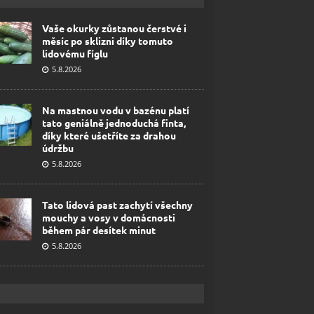
Vaše okurky zůstanou čerstvé i
měsíc po sklizni díky tomuto
lidovému fíglu
5.8.2026
Na mastnou vodu v bazénu platí
tato geniálně jednoduchá finta,
díky které ušetříte za drahou
údržbu
5.8.2026
Tato lidová past zachytí všechny
mouchy a vosy v domácnosti
během pár desítek minut
5.8.2026