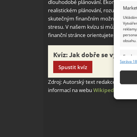
dlouhodobé plánování. Ekonomicky od
Market
realistickém plánování, rozumném zad
Ukládání
skutečným finančním možnostem, ab
Vytvářen
stresu. V našem kvízu si můžete ověři
reklamy,
finanční stránce orientujete.
persona
obsahu.
Kvíz: Jak dobře se vyznáte 
Funkc
Správa 18
Přiřazov
Spustit kvíz
Identifi
Zdroj: Autorský text redakce Bydlíme
Použív
informací na webu
Wikipedia
základ
Zajišt
odstra
Ukládá