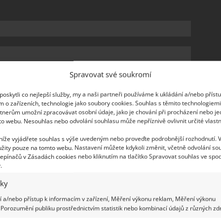
Spravovat své soukromí
oskytli co nejlepší služby, my a naši partneři používáme k ukládání a/nebo příst
m o zařízeních, technologie jako soubory cookies. Souhlas s těmito technologiem
tnerům umožní zpracovávat osobní údaje, jako je chování při procházení nebo j
to webu. Nesouhlas nebo odvolání souhlasu může nepříznivě ovlivnit určité vlastn
 níže vyjádřete souhlas s výše uvedeným nebo proveďte podrobnější rozhodnutí. 
 celebrit: V jejich luxusních sídlech se
žity pouze na tomto webu. Nastavení můžete kdykoli změnit, včetně odvolání so
epínačů v Zásadách cookies nebo kliknutím na tlačítko Spravovat souhlas ve spod
.
iky
é vnější faktory, jako je inflace, růst cen energií
 a/nebo přístup k informacím v zařízení, Měření výkonu reklam, Měření výkonu
Porozumění publiku prostřednictvím statistik nebo kombinací údajů z různých zdr
u výrazně ovlivnit dostupnost bydlení i