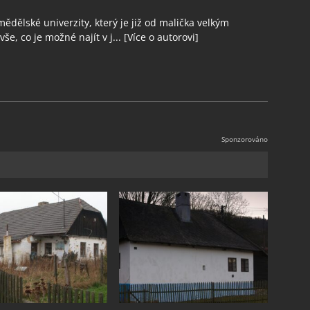
ědělské univerzity, který je již od malička velkým
še, co je možné najít v j...
[Více o autorovi]