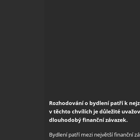
Rozhodování o bydlení patří k nej
v těchto chvílích je důležité uvaž
dlouhodobý finanční závazek.
Bydlení patří mezi největší finanční zá