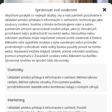
Spravovat své soukromí
Abychom poskytli co nejlepší služby, my a naši partneři používáme k
ukládání a/nebo přístupu k informacím o zařízeních, technologie jako
soubory cookies. Souhlas s těmito technologiemi nám a našim
partnerům umožní zpracovávat osobní údaje, jako je chování při
procházení nebo jedinečná ID na tomto webu. Nesouhlas nebo
odvolání souhlasu může nepříznivě ovlivnit určité vlastnosti a funkce.
Kliknutím níže vyjádřete souhlas s výše uvedeným nebo proveďte
podrobnější rozhodnutí. Vaše volby budou použity pouze na tomto
webu. Nastavení můžete kdykoli změnit, včetně odvolání souhlasu,
Fotografie: Pixabay
pomocí přepínačů v Zásadách cookies nebo kliknutím na tlačítko
Spravovat souhlas ve spodní části obrazovky.
Vyplacení příspěvku na bydlení
Statistiky
Ukládání a/nebo přístup k informacím v zařízení, Měření výkonu
Pokud byl žadateli uznán nárok na vyplácení
reklam, Měření výkonu obsahu, Porozumění publiku
příspěvku na bydlení, vypočte se jeho výše podle
prostřednictvím statistik nebo kombinací údajů z různých zdrojů.
jednoduchého vzorce. Od Normativních nákladů
nebo skutečných nákladů se odečte součin celkového
Marketing
příjmu a koeficientu 0,30.
Výsledek tvoří celkovou
Ukládání a/nebo přístup k informacím v zařízení, Použití