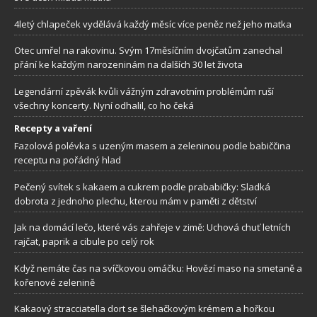
4letý chlapeček vydělává každý měsíc více peněz než jeho matka
Otec umřel na rakovinu. Svým 17měsíčním dvojčatům zanechal
přání ke každým narozeninám na dalších 30 let života
Legendární zpěvák kvůli vážným zdravotním problémům ruší
všechny koncerty. Nyní odhalil, co ho čeká
Recepty a vaření
Fazolová polévka s uzeným masem a zeleninou podle babiččina
receptu na pořádný hlad
Pečený svítek s kakaem a cukrem podle prababičky: Sladká
dobrota z jednoho plechu, kterou mám v paměti z dětství
Jak na domácí lečo, které vás zahřeje v zimě: Uchová chuť letních
rajčat, paprik a cibule po celý rok
Když nemáte čas na svíčkovou omáčku: Hovězí maso na smetaně a
kořenové zelenině
Kakaový stracciatella dort se šlehačkovým krémem a hořkou