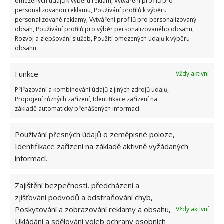
výši podpory, která se vyplácí zpětně
. Již v
omezených údajů k výběru reklam, Vytváření profilů pro
personalizovanou reklamu, Používání profilů k výběru
dřívějším článku na BydlímeÚtulně jsme psali, že
personalizované reklamy, Vytváření profilů pro personalizovaný
nízkopříjmové domácnosti mohou navíc v roce 2023
obsah, Používání profilů pro výběr personalizovaného obsahu,
Rozvoj a zlepšování služeb, Použití omezených údajů k výběru
získat vyšší finanční podporu v
Kotlíkových dotacích
obsahu.
nebo jiném dotačním programu od NZÚ.
Funkce
Vždy aktivní
Přiřazování a kombinování údajů z jiných zdrojů údajů,
Propojení různých zařízení, Identifikace zařízení na
základě automaticky přenášených informací.
Používání přesných údajů o zeměpisné poloze,
Identifikace zařízení na základě aktivně vyžádaných
informací.
Zajištění bezpečnosti, předcházení a
zjišťování podvodů a odstraňování chyb,
Poskytování a zobrazování reklamy a obsahu,
Vždy aktivní
Ukládání a sdělování voleb ochrany osobních