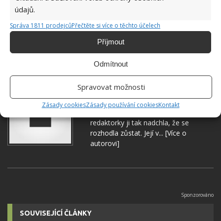
údajů.
Správa 1811 prodejců
Přečtěte si více o těchto účelech
Příjmout
BYDLENÍ
PŘÍSPĚVEK
Odmítnout
Hana Musilová
Spravovat možnosti
Do redakce Bydlimeutulne.cz se
Zásady cookies
Zásady používání cookies
Kontakt
přidala během svých studií a práce
redaktorky ji tak nadchla, že se
rozhodla zůstat. Její v...
[Více o
autorovi]
SOUVISEJÍCÍ ČLÁNKY