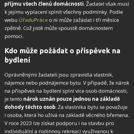
příjmu všech členů domácnosti
. Žadatel však musí
k jejímu vyplacení splnit všechny podmínky. Podle
webu
ÚřaduPráce
o ni může zažádat i tři měsíce
zpětně. Což jistě může spoustě domácnostem
pomoci.
Kdo může požádat o příspěvek na
bydlení
Oprávněnými žadateli jsou zpravidla vlastník,
nájemce nebo podnájemce bytu. V případě, že nárok
na příspěvek na bydlení splní více osob domácnosti,
je tento
nárok uznán pouze jednou na základě
dohody těchto osob
. Za vlastníka bytu se považuje
i osoba, která ho užívá na základě věcného břemena.
V roce 2023 lze získat podporu i na stavbu pro
individuální a rodinnou rekreaci využívanou k