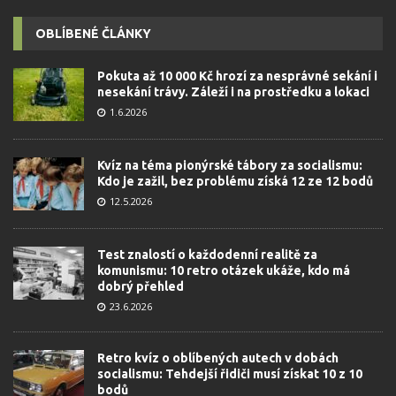
OBLÍBENÉ ČLÁNKY
Pokuta až 10 000 Kč hrozí za nesprávné sekání i
nesekání trávy. Záleží i na prostředku a lokaci
1.6.2026
Kvíz na téma pionýrské tábory za socialismu:
Kdo je zažil, bez problému získá 12 ze 12 bodů
12.5.2026
Test znalostí o každodenní realitě za
komunismu: 10 retro otázek ukáže, kdo má
dobrý přehled
23.6.2026
Retro kvíz o oblíbených autech v dobách
socialismu: Tehdejší řidiči musí získat 10 z 10
bodů