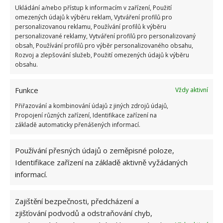
Ukládání a/nebo přístup k informacím v zařízení, Použití
omezených údajů k výběru reklam, Vytváření profilů pro
Přidejte svůj názor
personalizovanou reklamu, Používání profilů k výběru
personalizované reklamy, Vytváření profilů pro personalizovaný
KOMENTOVAT
obsah, Používání profilů pro výběr personalizovaného obsahu,
Rozvoj a zlepšování služeb, Použití omezených údajů k výběru
obsahu.
Jiří Kolář
Absolvent České zemědělské
Funkce
Vždy aktivní
univerzity, který je již od malička
Přiřazování a kombinování údajů z jiných zdrojů údajů,
velkým kutilem. V podstatě vše, co je
Propojení různých zařízení, Identifikace zařízení na
možné najít v j...
[Více o autorovi]
základě automaticky přenášených informací.
Používání přesných údajů o zeměpisné poloze,
Identifikace zařízení na základě aktivně vyžádaných
informací.
Zajištění bezpečnosti, předcházení a
SOUVISEJÍCÍ ČLÁNKY
zjišťování podvodů a odstraňování chyb,