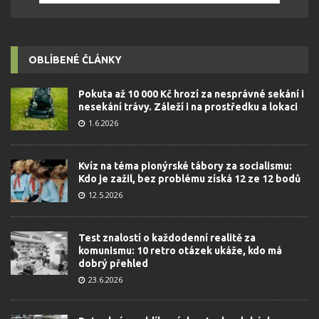
OBLÍBENÉ ČLÁNKY
Pokuta až 10 000 Kč hrozí za nesprávné sekání i
nesekání trávy. Záleží i na prostředku a lokaci
1.6.2026
Kvíz na téma pionýrské tábory za socialismu:
Kdo je zažil, bez problému získá 12 ze 12 bodů
12.5.2026
Test znalostí o každodenní realitě za
komunismu: 10 retro otázek ukáže, kdo má
dobrý přehled
23.6.2026