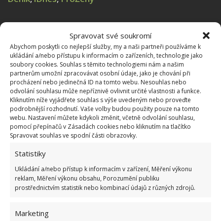
Spravovat své soukromí
Abychom poskytli co nejlepší služby, my a naši partneři používáme k
ukládání a/nebo přístupu k informacím o zařízeních, technologie jako
soubory cookies. Souhlas s těmito technologiemi nám a našim
partnerům umožní zpracovávat osobní údaje, jako je chování při
procházení nebo jedinečná ID na tomto webu. Nesouhlas nebo
odvolání souhlasu může nepříznivě ovlivnit určité vlastnosti a funkce.
Kliknutím níže vyjádřete souhlas s výše uvedeným nebo proveďte
podrobnější rozhodnutí. Vaše volby budou použity pouze na tomto
webu. Nastavení můžete kdykoli změnit, včetně odvolání souhlasu,
pomocí přepínačů v Zásadách cookies nebo kliknutím na tlačítko
Spravovat souhlas ve spodní části obrazovky.
Statistiky
Ukládání a/nebo přístup k informacím v zařízení, Měření výkonu
reklam, Měření výkonu obsahu, Porozumění publiku
prostřednictvím statistik nebo kombinací údajů z různých zdrojů.
HRAČKY
RETRO
SOCIALISMUS
Marketing