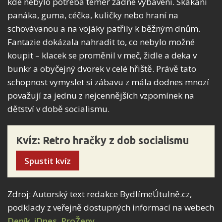
kde nebylo potřeba téměř žádné vybavení. Skákání
panáka, guma, céčka, kuličky nebo hraní na
schovávanou a na vojáky patřily k běžným dnům.
Fantazie dokázala nahradit to, co nebylo možné
koupit – klacek se proměnil v meč, židle a deka v
bunkr a obyčejný dvorek v celé hřiště. Právě tato
schopnost vymyslet si zábavu z mála dodnes mnozí
považují za jednu z nejcennějších vzpomínek na
dětství v době socialismu.
Kvíz: Retro hračky z dob socialismu
Spustit kvíz
Zdroj: Autorský text redakce BydlímeÚtulně.cz,
podklady z veřejně dostupných informací na webech
Deník
,
iDnes
,
ProŽeny