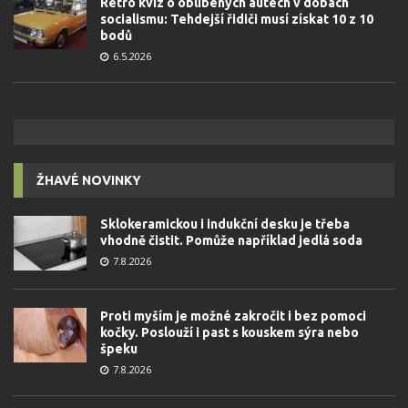
Retro kvíz o oblíbených autech v dobách
socialismu: Tehdejší řidiči musí získat 10 z 10
bodů
6.5.2026
ŽHAVÉ NOVINKY
Sklokeramickou i indukční desku je třeba
vhodně čistit. Pomůže například jedlá soda
7.8.2026
Proti myším je možné zakročit i bez pomoci
kočky. Poslouží i past s kouskem sýra nebo
špeku
7.8.2026