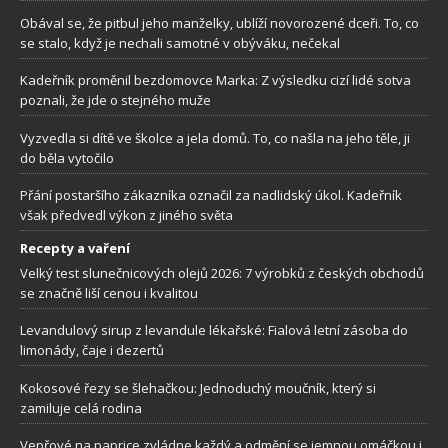
Obával se, že pitbul jeho manželky, ublíží novorozené dceři. To, co
se stalo, když je nechali samotné v obýváku, nečekal
Kadeřník proměnil bezdomovce Marka: Z výsledku cizí lidé sotva
poznali, že jde o stejného muže
Vyzvedla si dítě ve školce a jela domů. To, co našla na jeho těle, ji
do běla vytočilo
Přání postaršího zákazníka označil za nadlidský úkol. Kadeřník
však předvedl výkon z jiného světa
Recepty a vaření
Velký test slunečnicových olejů 2026: 7 výrobků z českých obchodů
se značně liší cenou i kvalitou
Levandulový sirup z levandule lékařské: Fialová letní zásoba do
limonády, čaje i dezertů
Kokosové řezy se šlehačkou: Jednoduchý moučník, který si
zamiluje celá rodina
Vepřové na paprice zvládne každý a odmění se jemnou omáčkou i