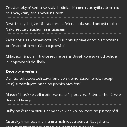
Ze zástupkyně šerifa se stala hrdinka. Kamera zachytila záchranu
chlapce, který zkolaboval na hřišti
Diváci si mysleli, že 16 krasobruslařek na ledu snad ani být nechce.
Nakonec celý stadion zíral úžasem
Žena došla za kosmetičkou kvůli rutinní úpravě obočí. Samozvaná
profesionálka netušila, co provádí
Chlapec měl po smrti otce jediné přání. Bývalí kolegové od policie
jej doprovodili do školy
Recepty a vaření
Domácí cuketové zelí zavařené do sklenic: Zapomenutý recept,
který si zamilujete hned po prvním otevření
Masové hašé se zelím přinese na stůl poctivost, šťávu a chuť české
domácí klasiky
Buřty na černém pivu: Hospodská klasika, po které se jen zapráší
Císařský trhanec s malinami a malinovou pěnou: Nadýchaná