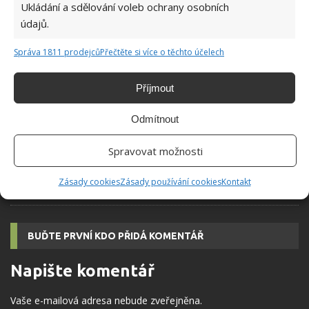
Ukládání a sdělování voleb ochrany osobních
Test znalostí o řeči a slovníku za socialismu:
údajů.
Stačí 10 otázek, aby Češi zjistili, kolik toho
zapomněli
Správa 1811 prodejců
Přečtěte si více o těchto účelech
Velký kvíz východniarského nářečí: 10
Příjmout
slovenských výrazů ukáže, kdo má opravdový
přehled
Odmítnout
Spravovat možnosti
Obrázkový kvíz o retro předmětech z
domácnosti: Úkolem je poznat 10 objektů na
fotografiích
Zásady cookies
Zásady používání cookies
Kontakt
BUĎTE PRVNÍ KDO PŘIDÁ KOMENTÁŘ
Napište komentář
Vaše e-mailová adresa nebude zveřejněna.