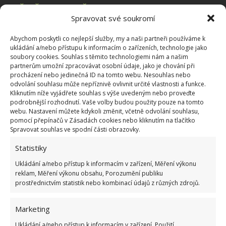
AVČR
,
ČeštinářskéŠpeky
Spravovat své soukromí
Abychom poskytli co nejlepší služby, my a naši partneři používáme k
ukládání a/nebo přístupu k informacím o zařízeních, technologie jako
soubory cookies. Souhlas s těmito technologiemi nám a našim
partnerům umožní zpracovávat osobní údaje, jako je chování při
procházení nebo jedinečná ID na tomto webu. Nesouhlas nebo
odvolání souhlasu může nepříznivě ovlivnit určité vlastnosti a funkce.
Kliknutím níže vyjádřete souhlas s výše uvedeným nebo proveďte
podrobnější rozhodnutí. Vaše volby budou použity pouze na tomto
webu. Nastavení můžete kdykoli změnit, včetně odvolání souhlasu,
pomocí přepínačů v Zásadách cookies nebo kliknutím na tlačítko
Spravovat souhlas ve spodní části obrazovky.
Statistiky
Ukládání a/nebo přístup k informacím v zařízení, Měření výkonu
reklam, Měření výkonu obsahu, Porozumění publiku
prostřednictvím statistik nebo kombinací údajů z různých zdrojů.
Marketing
Ukládání a/nebo přístup k informacím v zařízení, Použití