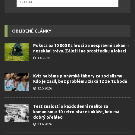
OBLÍBENÉ ČLÁNKY
Pokuta až 10 000 Kč hrozí za nesprávné sekání i
nesekání trávy. Záleží i na prostředku a lokaci
1.6.2026
Kvíz na téma pionýrské tábory za socialismu:
Kdo je zažil, bez problému získá 12 ze 12 bodů
12.5.2026
Test znalostí o každodenní realitě za
komunismu: 10 retro otázek ukáže, kdo má
dobrý přehled
23.6.2026