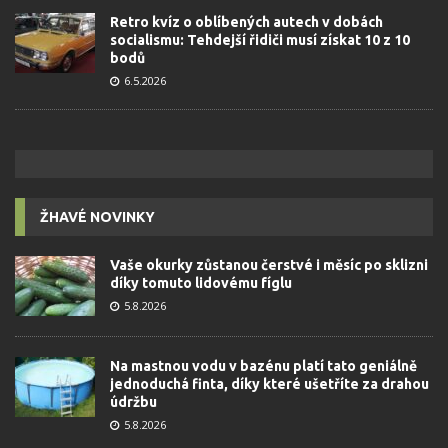
Retro kvíz o oblíbených autech v dobách
socialismu: Tehdejší řidiči musí získat 10 z 10
bodů
6.5.2026
ŽHAVÉ NOVINKY
Vaše okurky zůstanou čerstvé i měsíc po sklizni
díky tomuto lidovému fíglu
5.8.2026
Na mastnou vodu v bazénu platí tato geniálně
jednoduchá finta, díky které ušetříte za drahou
údržbu
5.8.2026