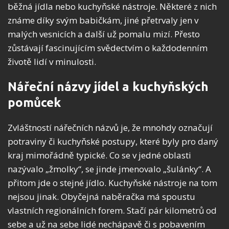
běžná jídla nebo kuchyňské nástroje. Některé z nich
známe díky svým babičkám, jiné přetrvaly jen v
malých vesnicích a další už pomalu mizí. Přesto
zůstávají fascinujícím svědectvím o každodenním
životě lidí v minulosti.
Nářeční názvy jídel a kuchyňských
pomůcek
Zvláštností nářečních názvů je, že mnohdy označují
potraviny či kuchyňské postupy, které byly pro daný
kraj mimořádně typické. Co se v jedné oblasti
nazývalo „žmolky“, se jinde jmenovalo „šulánky“. A
přitom jde o stejné jídlo. Kuchyňské nástroje na tom
nejsou jinak. Obyčejná naběračka má spoustu
vlastních regionálních forem. Stačí pár kilometrů od
sebe a už na sebe lidé nechápavě či s pobavením