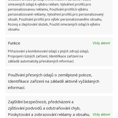
KVÍZ
omezených údajů k výběru reklam, Vytváření profilů pro
personalizovanou reklamu, Používání profilů k výběru
personalizované reklamy, Vytváření profilů pro personalizovaný
Přidejte svůj názor
obsah, Používání profilů pro výběr personalizovaného obsahu,
Rozvoj a zlepšování služeb, Použití omezených údajů k výběru
KOMENTOVAT
obsahu.
Funkce
Jiří Kolář
Vždy aktivní
Přiřazování a kombinování údajů z jiných zdrojů údajů,
Absolvent České zemědělské
Propojení různých zařízení, Identifikace zařízení na
univerzity, který je již od malička
základě automaticky přenášených informací.
velkým kutilem. V podstatě vše, co je
možné najít v j...
[Více o autorovi]
Používání přesných údajů o zeměpisné poloze,
Identifikace zařízení na základě aktivně vyžádaných
informací.
Zajištění bezpečnosti, předcházení a
zjišťování podvodů a odstraňování chyb,
SOUVISEJÍCÍ ČLÁNKY
Poskytování a zobrazování reklamy a obsahu,
Vždy aktivní