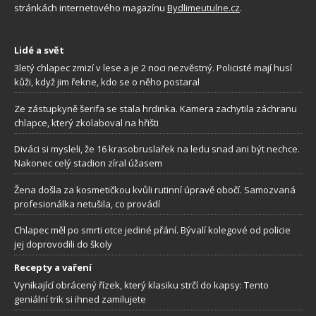
stránkách internetového magazínu
Bydlimeutulne.cz
.
Lidé a svět
3letý chlapec zmizí v lese a je 2 noci nezvěstný. Policisté mají husí
kůži, když jim řekne, kdo se o něho postaral
Ze zástupkyně šerifa se stala hrdinka. Kamera zachytila záchranu
chlapce, který zkolaboval na hřišti
Diváci si mysleli, že 16 krasobruslařek na ledu snad ani být nechce.
Nakonec celý stadion zíral úžasem
Žena došla za kosmetičkou kvůli rutinní úpravě obočí. Samozvaná
profesionálka netušila, co provádí
Chlapec měl po smrti otce jediné přání. Bývalí kolegové od policie
jej doprovodili do školy
Recepty a vaření
Vynikající obrácený řízek, který klasiku strčí do kapsy: Tento
geniální trik si ihned zamilujete