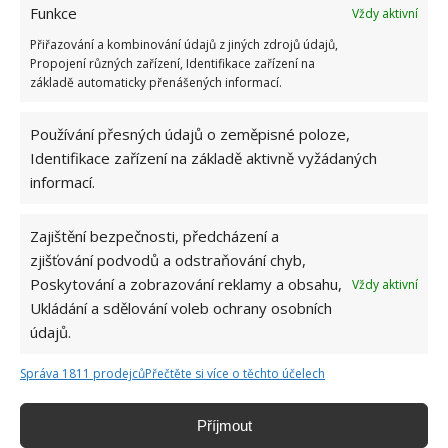
Funkce
Vždy aktivní
Přiřazování a kombinování údajů z jiných zdrojů údajů,
Propojení různých zařízení, Identifikace zařízení na
základě automaticky přenášených informací.
SOUVISEJÍCÍ ČLÁNKY
Používání přesných údajů o zeměpisné poloze,
Kvíz o životě v období normalizace: Mladší
ročníky by nezískaly ani 5 z 10 bodů. Starší musí
Identifikace zařízení na základě aktivně vyžádaných
projít bez chyby
informací.
Zajištění bezpečnosti, předcházení a
Test znalostí pro Čechy nad 50 let: Život za
socialismu si dobře pamatuje ten, kdo zodpoví
zjišťování podvodů a odstraňování chyb,
10 otázek
Poskytování a zobrazování reklamy a obsahu,
Vždy aktivní
Ukládání a sdělování voleb ochrany osobních
údajů.
Kvíz na téma jak se žilo za socialismu: Dnešní
mladí si tehdejší poměry nedovedou ani
Správa 1811 prodejců
Přečtěte si více o těchto účelech
představit
Příjmout