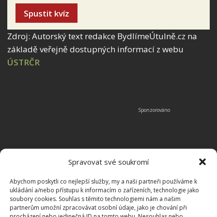
Spustit kvíz
Zdroj: Autorský text redakce BydlímeÚtulně.cz na
základě veřejně dostupných informací z webu
ÚSTRČR
Spravovat své soukromí
Abychom poskytli co nejlepší služby, my a naši partneři používáme k
ukládání a/nebo přístupu k informacím o zařízeních, technologie jako
soubory cookies. Souhlas s těmito technologiemi nám a našim
partnerům umožní zpracovávat osobní údaje, jako je chování při
procházení nebo jedinečná ID na tomto webu. Nesouhlas nebo