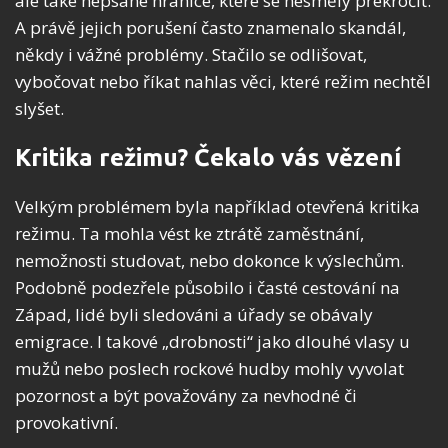
ale také nepsané hranice, které se nesměly překročit.
A právě jejich porušení často znamenalo skandál,
někdy i vážné problémy. Stačilo se odlišovat,
vybočovat nebo říkat nahlas věci, které režim nechtěl
slyšet.
Kritika režimu? Čekalo vás vězení
Velkým problémem byla například otevřená kritika
režimu. Ta mohla vést ke ztrátě zaměstnání,
nemožnosti studovat, nebo dokonce k výslechům.
Podobně podezřele působilo i časté cestování na
Západ, lidé byli sledováni a úřady se obávaly
emigrace. I takové „drobnosti“ jako dlouhé vlasy u
mužů nebo poslech rockové hudby mohly vyvolat
pozornost a být považovány za nevhodné či
provokativní.