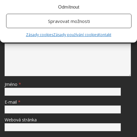
BUĎTE PRVNÍ KDO PŘIDÁ KOMENTÁŘ
Odmítnout
Napište komentář
Spravovat možnosti
Vaše e-mailová adresa nebude zveřejněna.
Zásady cookies
Zásady používání cookies
Kontakt
Komentář
Jméno
*
E-mail
*
Webová stránka