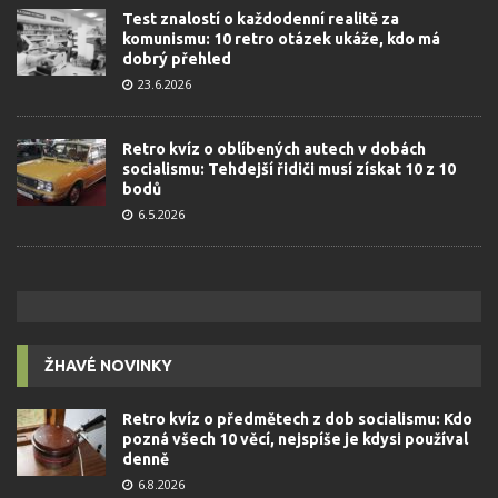
Test znalostí o každodenní realitě za
komunismu: 10 retro otázek ukáže, kdo má
dobrý přehled
23.6.2026
Retro kvíz o oblíbených autech v dobách
socialismu: Tehdejší řidiči musí získat 10 z 10
bodů
6.5.2026
ŽHAVÉ NOVINKY
Retro kvíz o předmětech z dob socialismu: Kdo
pozná všech 10 věcí, nejspíše je kdysi používal
denně
6.8.2026