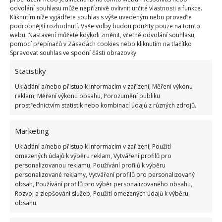
odvolání souhlasu může nepříznivě ovlivnit určité vlastnosti a funkce.
Kliknutím níže vyjádřete souhlas s výše uvedeným nebo proveďte
podrobnější rozhodnutí. Vaše volby budou použity pouze na tomto
webu. Nastavení můžete kdykoli změnit, včetně odvolání souhlasu,
pomocí přepínačů v Zásadách cookies nebo kliknutím na tlačítko
Spravovat souhlas ve spodní části obrazovky.
PRAVIDLA
SOCIALISMUS
ZÁKAZ
Statistiky
Přidejte svůj názor
Ukládání a/nebo přístup k informacím v zařízení, Měření výkonu
reklam, Měření výkonu obsahu, Porozumění publiku
KOMENTOVAT
prostřednictvím statistik nebo kombinací údajů z různých zdrojů.
Marketing
Jiří Kolář
Ukládání a/nebo přístup k informacím v zařízení, Použití
Absolvent České zemědělské
omezených údajů k výběru reklam, Vytváření profilů pro
univerzity, který je již od malička
personalizovanou reklamu, Používání profilů k výběru
velkým kutilem. V podstatě vše, co je
personalizované reklamy, Vytváření profilů pro personalizovaný
obsah, Používání profilů pro výběr personalizovaného obsahu,
možné najít v j...
[Více o autorovi]
Rozvoj a zlepšování služeb, Použití omezených údajů k výběru
obsahu.