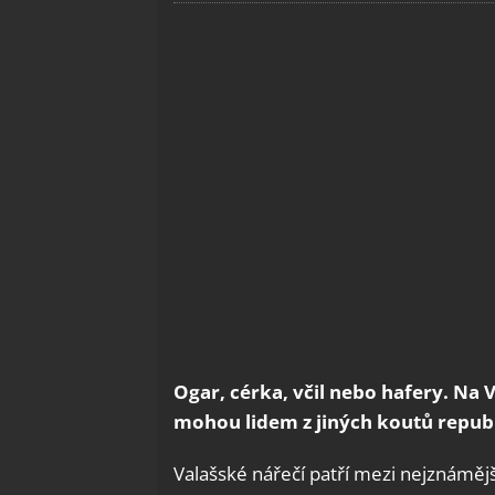
Ogar, cérka, včil nebo hafery. Na 
mohou lidem z jiných koutů republi
Valašské nářečí patří mezi nejznámějš