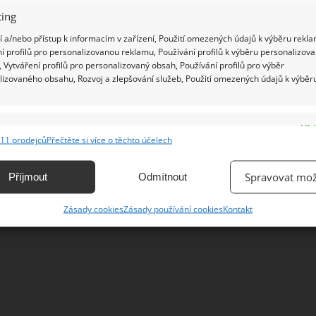
ing
 a/nebo přístup k informacím v zařízení, Použití omezených údajů k výběru rekla
í profilů pro personalizovanou reklamu, Používání profilů k výběru personalizov
 Vytváření profilů pro personalizovaný obsah, Používání profilů pro výběr
lizovaného obsahu, Rozvoj a zlepšování služeb, Použití omezených údajů k výběr
e
Vžd
11 prodejců
Přečtěte si více o těchto účelech
ání a kombinování údajů z jiných zdrojů údajů, Propojení různých zařízení,
kace zařízení na základě automaticky přenášených informací.
Spravovat mož
Příjmout
Odmítnout
ání přesných údajů o zeměpisné poloze, Identifikace zařízení na
Zásady cookies
Zásady používání cookies
Kontakt
ě aktivně vyžádaných informací.
ění bezpečnosti, předcházení a zjišťování podvodů a
ňování chyb, Poskytování a zobrazování reklamy a obsahu,
Vžd
ní a sdělování voleb ochrany osobních údajů.