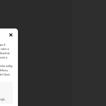
upu k
i nám a
edinečná
osti a
Vaše volby
uhlasu,
ní části
ojů.