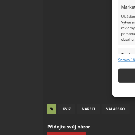
Market
Ukládání
Vytvářen
reklamy,
persona
obsahu.
Funkc
Správa 18
Přiřazov
Identifi
Použív
základ
Zajišt
KVÍZ
NÁŘEČÍ
VALAŠSKO
odstra
Ukládá
Přidejte svůj názor