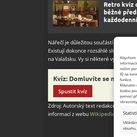
Retro kvíz 
běžné před
každodenní
Nářečí je důležitou součástí místní i
Existují dokonce rozsáhlé slovníky, kte
Abychom p
na Valašsku. Vy si některé výrazy můž
informací
našim par
ID na tom
Kvíz: Domluvíte se na Vala
funkce.
Kliknutím
Spustit kvíz
budou pou
pomocí př
obrazovky
Zdroj: Autorský text redakce Bydlíme
Statist
informací z webu
Wikipedie
,
Valašsk
Ukládání
obsahu, 