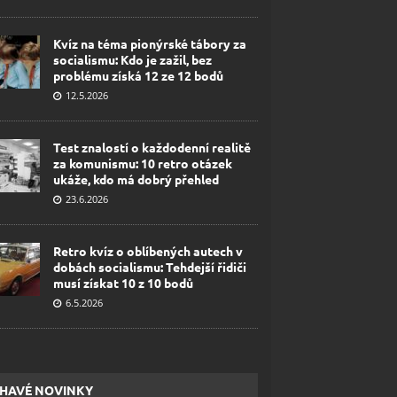
Kvíz na téma pionýrské tábory za
socialismu: Kdo je zažil, bez
problému získá 12 ze 12 bodů
12.5.2026
Test znalostí o každodenní realitě
za komunismu: 10 retro otázek
ukáže, kdo má dobrý přehled
23.6.2026
Retro kvíz o oblíbených autech v
dobách socialismu: Tehdejší řidiči
musí získat 10 z 10 bodů
6.5.2026
HAVÉ NOVINKY