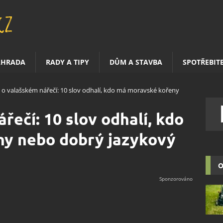
AHRADA
RADY A TIPY
DŮM A STAVBA
SPOTŘEBIT
z o valašském nářečí: 10 slov odhalí, kdo má moravské kořeny
řečí: 10 slov odhalí, kdo
y nebo dobrý jazykový
O