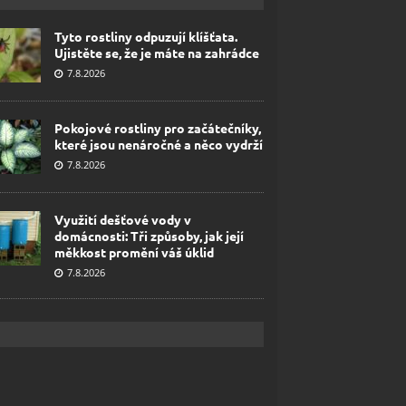
Tyto rostliny odpuzují klíšťata.
Ujistěte se, že je máte na zahrádce
7.8.2026
Pokojové rostliny pro začátečníky,
které jsou nenáročné a něco vydrží
7.8.2026
Využití dešťové vody v
domácnosti: Tři způsoby, jak její
měkkost promění váš úklid
7.8.2026