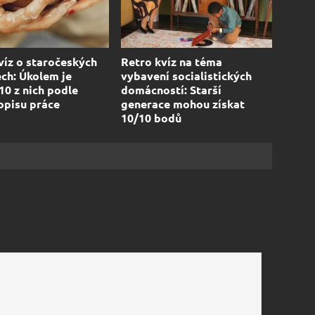
víz o staročeských
Retro kvíz na téma
ch: Úkolem je
vybavení socialistických
10 z nich podle
domácností: Starší
popisu práce
generace mohou získat
10/10 bodů