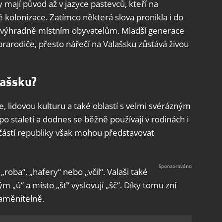
 mají původ až v jazyce pastevců, kteří na
 kolonizace. Zatímco některá slova pronikla i do
ř výhradně místním obyvatelům. Mladší generace
prarodiče, přesto nářečí na Valašsku zůstává živou
lašsku?
, lidovou kulturu a také oblastí s velmi svérázným
 staletí a dodnes se běžně používají v rodinách i
h částí republiky však mohou představovat
„roba“, „hafery“ nebo „včil“. Valaši také
m „ú“ a místo „šť“ vyslovují „šč“. Díky tomu zní
zaměnitelně.