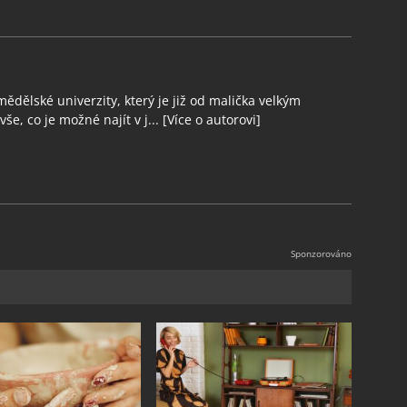
ědělské univerzity, který je již od malička velkým
še, co je možné najít v j...
[Více o autorovi]