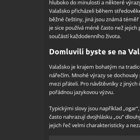
hluboko do minulosti a některé výrazy
Valašsko přicházeli během středověké
běžné češtiny, jiná jsou známá témě
je sice používá méně často než jejich 
součástí každodenního života.
Domluvili byste se na Va
Valašsko je krajem bohatým na tradice
nářečím. Mnohé výrazy se dochovaly po
mezi přáteli. Pro návštěvníky z jinýc
pořádnou jazykovou výzvu.
Typickými slovy jsou například „ogar“, 
často nahrazují dvojhlásku „ou“ dlouhý
jejich řeč velmi charakteristicky a ne