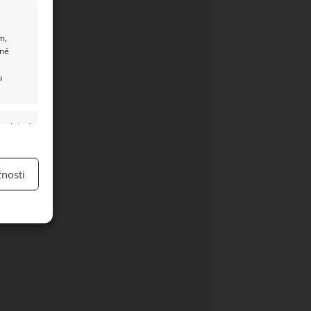
m,
ané
u
y aktivní
nosti
y aktivní