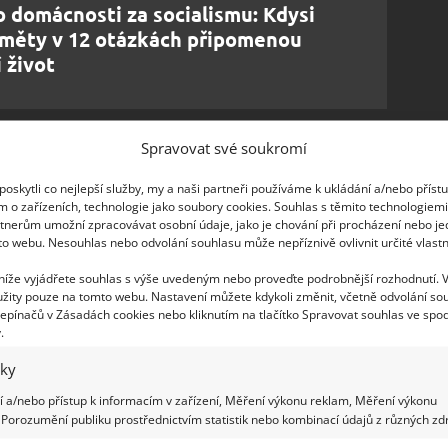
o domácnosti za socialismu: Kdysi
měty v 12 otázkách připomenou
 život
dentity a mnoho obyvatel je na něj právem hrdých.
Spravovat své soukromí
ré zachycují tisíce výrazů a přísloví používaných
oskytli co nejlepší služby, my a naši partneři používáme k ukládání a/nebo příst
ete vyzkoušet rozluštit v našem kvízu.
m o zařízeních, technologie jako soubory cookies. Souhlas s těmito technologiem
tnerům umožní zpracovávat osobní údaje, jako je chování při procházení nebo j
to webu. Nesouhlas nebo odvolání souhlasu může nepříznivě ovlivnit určité vlastn
šsku?
 níže vyjádřete souhlas s výše uvedeným nebo proveďte podrobnější rozhodnutí. 
žity pouze na tomto webu. Nastavení můžete kdykoli změnit, včetně odvolání so
epínačů v Zásadách cookies nebo kliknutím na tlačítko Spravovat souhlas ve spod
.
Útulně.cz na základě veřejně dostupných
iky
y
 a/nebo přístup k informacím v zařízení, Měření výkonu reklam, Měření výkonu
Porozumění publiku prostřednictvím statistik nebo kombinací údajů z různých zdr