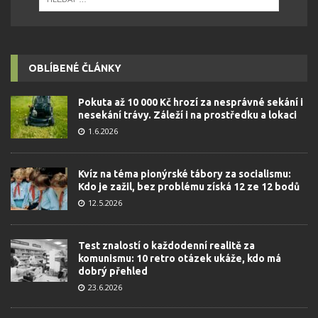
OBLÍBENÉ ČLÁNKY
Pokuta až 10 000 Kč hrozí za nesprávné sekání i
nesekání trávy. Záleží i na prostředku a lokaci
1.6.2026
Kvíz na téma pionýrské tábory za socialismu:
Kdo je zažil, bez problému získá 12 ze 12 bodů
12.5.2026
Test znalostí o každodenní realitě za
komunismu: 10 retro otázek ukáže, kdo má
dobrý přehled
23.6.2026