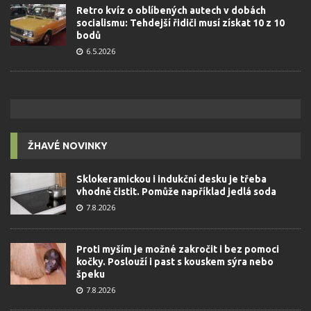
Retro kvíz o oblíbených autech v dobách
socialismu: Tehdejší řidiči musí získat 10 z 10
bodů
6.5.2026
ŽHAVÉ NOVINKY
Sklokeramickou i indukční desku je třeba
vhodně čistit. Pomůže například jedlá soda
7.8.2026
Proti myším je možné zakročit i bez pomoci
kočky. Poslouží i past s kouskem sýra nebo
špeku
7.8.2026