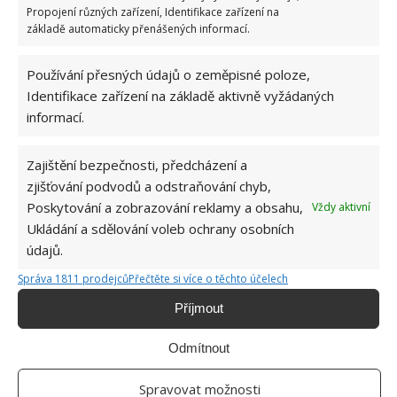
Propojení různých zařízení, Identifikace zařízení na
základě automaticky přenášených informací.
Používání přesných údajů o zeměpisné poloze,
Identifikace zařízení na základě aktivně vyžádaných
informací.
KLIMATIZACE
LED
VĚTRÁK
Zajištění bezpečnosti, předcházení a
zjišťování podvodů a odstraňování chyb,
Jiří Kolář
Poskytování a zobrazování reklamy a obsahu,
Vždy aktivní
Ukládání a sdělování voleb ochrany osobních
Absolvent České zemědělské
údajů.
univerzity, který je již od malička
velkým kutilem. V podstatě vše, co je
Správa 1811 prodejců
Přečtěte si více o těchto účelech
možné najít v j...
[Více o autorovi]
Příjmout
Odmítnout
Spravovat možnosti