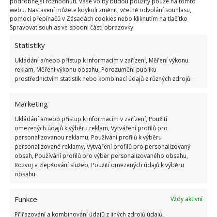
podrobnější rozhodnutí. Vaše volby budou použity pouze na tomto
kteří
chtějí ušetřit na nákladech za elektřinu
.
webu. Nastavení můžete kdykoli změnit, včetně odvolání souhlasu,
Navíc můžete snadno přizpůsobit chladící efekt
pomocí přepínačů v Zásadách cookies nebo kliknutím na tlačítko
Spravovat souhlas ve spodní části obrazovky.
podle svých potřeb. Stačí přidat více ledu nebo vody
do misky podle toho, jak silný proud chladného
Statistiky
vzduchu si přejete.
Ukládání a/nebo přístup k informacím v zařízení, Měření výkonu
reklam, Měření výkonu obsahu, Porozumění publiku
prostřednictvím statistik nebo kombinací údajů z různých zdrojů.
Zdroj:
Genialne
Marketing
Ukládání a/nebo přístup k informacím v zařízení, Použití
omezených údajů k výběru reklam, Vytváření profilů pro
personalizovanou reklamu, Používání profilů k výběru
personalizované reklamy, Vytváření profilů pro personalizovaný
obsah, Používání profilů pro výběr personalizovaného obsahu,
Rozvoj a zlepšování služeb, Použití omezených údajů k výběru
obsahu.
Funkce
Vždy aktivní
Přiřazování a kombinování údajů z jiných zdrojů údajů,