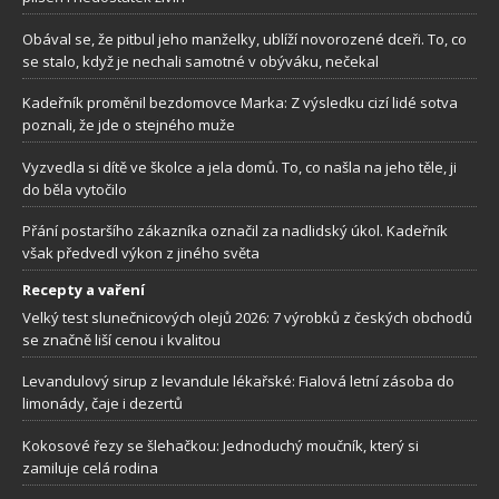
Obával se, že pitbul jeho manželky, ublíží novorozené dceři. To, co
se stalo, když je nechali samotné v obýváku, nečekal
Kadeřník proměnil bezdomovce Marka: Z výsledku cizí lidé sotva
poznali, že jde o stejného muže
Vyzvedla si dítě ve školce a jela domů. To, co našla na jeho těle, ji
do běla vytočilo
Přání postaršího zákazníka označil za nadlidský úkol. Kadeřník
však předvedl výkon z jiného světa
Recepty a vaření
Velký test slunečnicových olejů 2026: 7 výrobků z českých obchodů
se značně liší cenou i kvalitou
Levandulový sirup z levandule lékařské: Fialová letní zásoba do
limonády, čaje i dezertů
Kokosové řezy se šlehačkou: Jednoduchý moučník, který si
zamiluje celá rodina