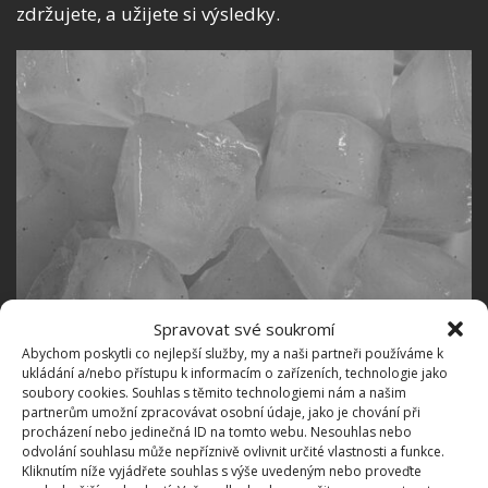
zdržujete, a užijete si výsledky.
Spravovat své soukromí
Abychom poskytli co nejlepší služby, my a naši partneři používáme k
Fotografie: Forbes Johnston / Creative Commons / CC BY 2.0
ukládání a/nebo přístupu k informacím o zařízeních, technologie jako
soubory cookies. Souhlas s těmito technologiemi nám a našim
Tato jednoduchá domácí klimatizace je ideální
partnerům umožní zpracovávat osobní údaje, jako je chování při
procházení nebo jedinečná ID na tomto webu. Nesouhlas nebo
nejen pro ty, kteří nemohou, nebo nechtějí investovat
odvolání souhlasu může nepříznivě ovlivnit určité vlastnosti a funkce.
do drahých klimatizačních zařízení, ale také pro ty,
Kliknutím níže vyjádřete souhlas s výše uvedeným nebo proveďte