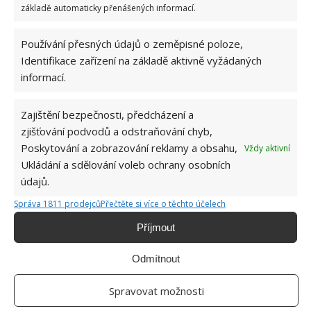
socialismu: Tehdejší řidiči musí získat 10 z 10
základě automaticky přenášených informací.
bodů
6.5.2026
Používání přesných údajů o zeměpisné poloze,
Identifikace zařízení na základě aktivně vyžádaných
informací.
Zajištění bezpečnosti, předcházení a
ŽHAVÉ NOVINKY
zjišťování podvodů a odstraňování chyb,
Poskytování a zobrazování reklamy a obsahu,
Vždy aktivní
Tyto rostliny odpuzují klíšťata. Ujistěte se, že je
Ukládání a sdělování voleb ochrany osobních
máte na zahrádce
údajů.
7.8.2026
Správa 1811 prodejců
Přečtěte si více o těchto účelech
Příjmout
Pokojové rostliny pro začátečníky, které jsou
nenáročné a něco vydrží
7.8.2026
Odmítnout
Spravovat možnosti
Využití dešťové vody v domácnosti: Tři