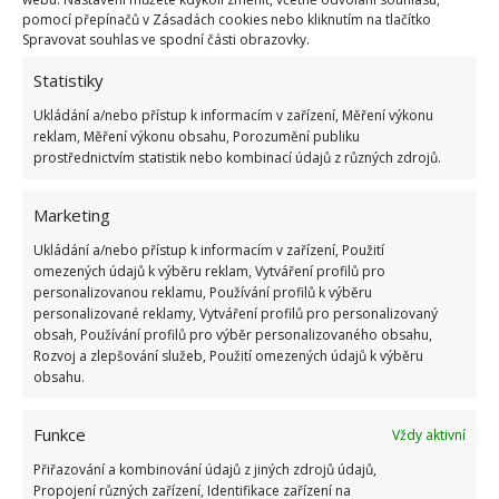
pomocí přepínačů v Zásadách cookies nebo kliknutím na tlačítko
Spravovat souhlas ve spodní části obrazovky.
OBLÍBENÉ ČLÁNKY
Statistiky
Ukládání a/nebo přístup k informacím v zařízení, Měření výkonu
Pokuta až 10 000 Kč hrozí za nesprávné sekání i
reklam, Měření výkonu obsahu, Porozumění publiku
nesekání trávy. Záleží i na prostředku a lokaci
prostřednictvím statistik nebo kombinací údajů z různých zdrojů.
1.6.2026
Marketing
Kvíz na téma pionýrské tábory za socialismu:
Ukládání a/nebo přístup k informacím v zařízení, Použití
Kdo je zažil, bez problému získá 12 ze 12 bodů
omezených údajů k výběru reklam, Vytváření profilů pro
12.5.2026
personalizovanou reklamu, Používání profilů k výběru
personalizované reklamy, Vytváření profilů pro personalizovaný
obsah, Používání profilů pro výběr personalizovaného obsahu,
Test znalostí o každodenní realitě za
Rozvoj a zlepšování služeb, Použití omezených údajů k výběru
komunismu: 10 retro otázek ukáže, kdo má
obsahu.
dobrý přehled
23.6.2026
Funkce
Vždy aktivní
Přiřazování a kombinování údajů z jiných zdrojů údajů,
Retro kvíz o oblíbených autech v dobách
Propojení různých zařízení, Identifikace zařízení na