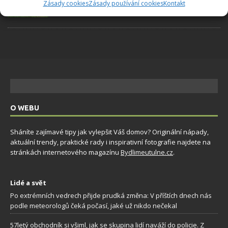
způsoby, jak její měkkost promění váš úklid
Zásady cookies
Zásady používání cookies
Kontakt
7.8.2026
O WEBU
Sháníte zajímavé tipy jak vylepšit Váš domov? Originální nápady,
aktuální trendy, praktické rady i inspirativní fotografie najdete na
stránkách internetového magazínu
Bydlimeutulne.cz
.
Lidé a svět
Po extrémních vedrech přijde prudká změna: V příštích dnech nás
podle meteorologů čeká počasí, jaké už nikdo nečekal
57letý obchodník si všiml, jak se skupina lidí naváží do policie. Z