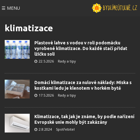
☰ MENU
klimatizace
Plastové lahve s vodou v roli podomácku
vyrobené klimatizace. Do každé stačí přidat
lžičku soli
22.5.2026
Rady a tipy
Domácí klimatizace za nulové náklady: Miska s
kostkami ledu je klenotem v horkém bytě
17.5.2026
Rady a tipy
Klimatizace, tak jak je známe, by podle nařízení
Evropské unie mohly být zakázány
2.8.2024
Spotřebitel