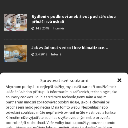
Bydlení v podkroví aneb život pod střechou
přináší svá úskalí
14.8.2018
Interiér
Jak zvládnout vedro i bez klimatizace…
2.4.2018
Interiér
Klimatizace a její vliv na naše zdraví
Spravovat své soukromí
6.5.2016
Interiér
Abychom poskytli co nejlepší služby, my a naši partneři používáme k
ukládání a/nebo přístupu k informacím o zařízeních, technologie jako
soubory cookies. Souhlas s těmito technologiemi nám a našim
partnerům umožní zpracovávat osobní údaje, jako je chování při
procházení nebo jedinečná ID na tomto webu. Nesouhlas nebo
odvolání souhlasu může nepříznivě ovlivnit určité vlastnosti a funkce.
Kliknutím níže vyjádřete souhlas s výše uvedeným nebo proveďte
podrobnější rozhodnutí. Vaše volby budou použity pouze na tomto
webu. Nastavení můžete kdykoli změnit, včetně odvolání souhlasu,