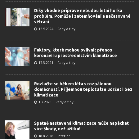
Díky vhodné přípravě nebudou letní horka
problém. Pomůže i zatemňování a načasované
větrání
15.5.2024
Rady a tipy
Faktory, které mohou ovlivnit přenos
koronaviru prostřednictvím klimatizace
17.3.2021
Rady a tipy
Rozlučte se během léta s rozpálenou
domácností. Příjemnou teplotu lze udržet i bez
klimatizace
1.7.2020
Rady a tipy
Špatně nastavená klimatizace může napáchat
více škody, než užitku!
18.8.2018
Interiér