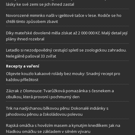
lásky ke své zemi se jich ihned zastal
Novorozené miminko našli v igelitové tašce v lese. Rodiče se ho
chtěli tímto způsobem zbavit
Díky mateřské dovolené měla získat až 2 000 000 Kč. Malý detail její
plány ihned rozebral
Letadlo si nezodpovědný cestující spletl se zoologickou zahradou.
Nelegálně pašoval 33 zvířat
Recepty a vaření
Objevte kouzlo kakaové rolády bez mouky: Snadný recept pro
každou příležitost
Zázrak z Olomouce: Tvarůžková pomazánka s česnekem a
cibulkou, která provoní i pochmurný den
Trik na nadýchanou bílkovou pěnu: Dokonalé indiánky s
jahodovou pěnou a čokoládovou polevou
Rajská omáčka s hovězím masem a kynutým knedlíkem: Jak na
hladkou omáčku se základem v silném vývaru