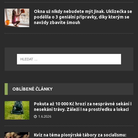
Okna už nikdy nebudete mýt jinak. Uklízečka se
podělila o 3 geniální přípravky, díky kterým se
navždy zbavíte šmouh
OBLÍBENÉ ČLÁNKY
Pokuta až 10 000 Kč hrozí za nesprávné sekání i
nesekání trávy. Záleží i na prostředku a lokaci
1.6.2026
Kvíz na téma pionýrské tábory za socialismu: