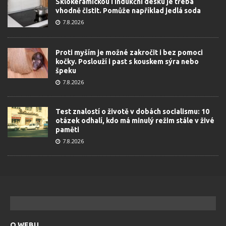
Sklokeramickou i indukční desku je třeba
vhodně čistit. Pomůže například jedlá soda
7.8.2026
Proti myším je možné zakročit i bez pomoci
kočky. Poslouží i past s kouskem sýra nebo
špeku
7.8.2026
Test znalostí o životě v dobách socialismu: 10
otázek odhalí, kdo má minulý režim stále v živé
paměti
7.8.2026
O WEBU