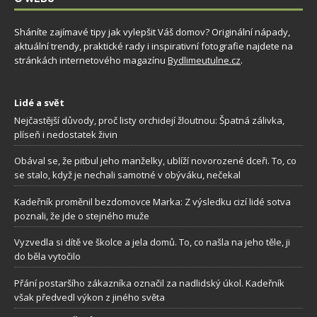
Sháníte zajímavé tipy jak vylepšit Váš domov? Originální nápady,
aktuální trendy, praktické rady i inspirativní fotografie najdete na
stránkách internetového magazínu
Bydlimeutulne.cz
.
Lidé a svět
Nejčastější důvody, proč listy orchidejí žloutnou: Špatná zálivka,
plíseň i nedostatek živin
Obával se, že pitbul jeho manželky, ublíží novorozené dceři. To, co
se stalo, když je nechali samotné v obýváku, nečekal
Kadeřník proměnil bezdomovce Marka: Z výsledku cizí lidé sotva
poznali, že jde o stejného muže
Vyzvedla si dítě ve školce a jela domů. To, co našla na jeho těle, ji
do běla vytočilo
Přání postaršího zákazníka označil za nadlidský úkol. Kadeřník
však předvedl výkon z jiného světa