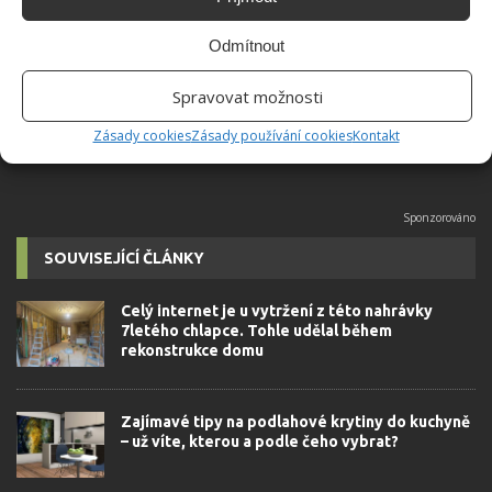
Absolvent České zemědělské
univerzity, který je již od malička
Odmítnout
velkým kutilem. V podstatě vše, co je
možné najít v j...
[Více o autorovi]
Spravovat možnosti
Zásady cookies
Zásady používání cookies
Kontakt
SOUVISEJÍCÍ ČLÁNKY
Celý internet je u vytržení z této nahrávky
7letého chlapce. Tohle udělal během
rekonstrukce domu
Zajímavé tipy na podlahové krytiny do kuchyně
– už víte, kterou a podle čeho vybrat?