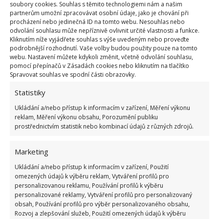
soubory cookies. Souhlas s těmito technologiemi nám a našim
partnerům umožní zpracovávat osobní údaje, jako je chování při
procházení nebo jedinečná ID na tomto webu. Nesouhlas nebo
odvolání souhlasu může nepříznivě ovlivnit určité vlastnosti a funkce.
Kliknutím níže vyjádřete souhlas s výše uvedeným nebo proveďte
podrobnější rozhodnutí. Vaše volby budou použity pouze na tomto
webu. Nastavení můžete kdykoli změnit, včetně odvolání souhlasu,
Fotografie: Freepik
pomocí přepínačů v Zásadách cookies nebo kliknutím na tlačítko
Spravovat souhlas ve spodní části obrazovky.
Jedlá soda ve směsi působí jako čistič a zároveň
Statistiky
místo pořádně dezinfikuje. Její používaní při
mytí
Ukládání a/nebo přístup k informacím v zařízení, Měření výkonu
podlah
jsme radili již v dřívějším článku na
reklam, Měření výkonu obsahu, Porozumění publiku
BydlímeÚtulně.
Její účinky ještě podpoří alkohol s
prostřednictvím statistik nebo kombinací údajů z různých zdrojů.
peroxidem vodíku
. Díky esenciálnímu oleji navíc
celou domácnost příjemně provoníte. Stačí jen pár
Marketing
kapek a můžete si vychutnat příjemnou vůni čistého
Ukládání a/nebo přístup k informacím v zařízení, Použití
bytu.
omezených údajů k výběru reklam, Vytváření profilů pro
personalizovanou reklamu, Používání profilů k výběru
personalizované reklamy, Vytváření profilů pro personalizovaný
obsah, Používání profilů pro výběr personalizovaného obsahu,
Rozvoj a zlepšování služeb, Použití omezených údajů k výběru