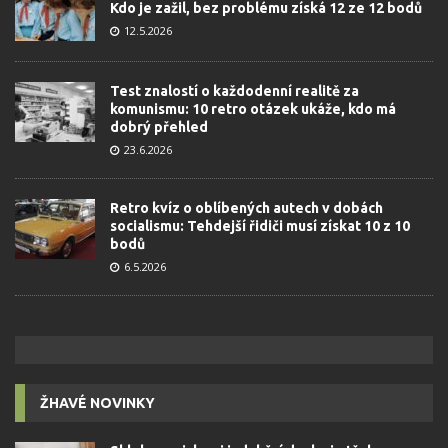
Kdo je zažil, bez problému získá 12 ze 12 bodů
12.5.2026
Test znalostí o každodenní realitě za
komunismu: 10 retro otázek ukáže, kdo má
dobrý přehled
23.6.2026
Retro kvíz o oblíbených autech v dobách
socialismu: Tehdejší řidiči musí získat 10 z 10
bodů
6.5.2026
ŽHAVÉ NOVINKY