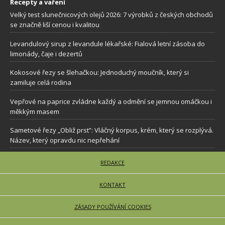
Recepty a vaření
Velký test slunečnicových olejů 2026: 7 výrobků z českých obchodů
se značně liší cenou i kvalitou
Levandulový sirup z levandule lékařské: Fialová letní zásoba do
limonády, čaje i dezertů
Kokosové řezy se šlehačkou: Jednoduchý moučník, který si
zamiluje celá rodina
Vepřové na paprice zvládne každý a odmění se jemnou omáčkou i
měkkým masem
Sametové řezy „Obliž prst”: Vláčný korpus, krém, který se rozplývá.
Název, který opravdu nic nepřehání
REDAKCE
KONTAKT
ZÁSADY POUŽÍVÁNÍ COOKIES