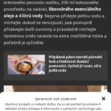
krémového peroxidu vodíku, 200 ml kokosového
prostředku na nádobí,
libovolného esenciálního
oleje a 4 litrů vody
. Nejprve přidejte jedlou sodu a
míchejte, dokud se nerozpustí, pak postupně
přidávejte další suroviny a pravidelně míchejte.
Výslednou směs naneste na extra znečištěná místa a
pořádně je vyčistěte.
Připálené pánvi navrátí původní
lesk a funkčnost domácí
pomocníci. Vyčistí ji i ocet, sůl a
jedlá soda
Spravovat své soukromí
Abychom poskytli co nejlepší služby, my a naši partneři používáme k
ukládání a/nebo přístupu k informacím o zařízeních, technologie jako