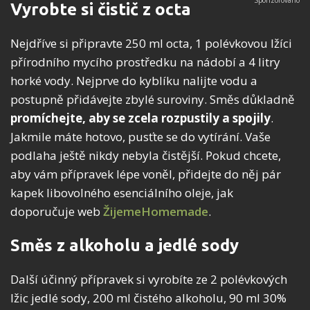
Vyrobte si čistič z octa
Nejdříve si připravte 250 ml octa, 1 polévkovou lžíci
přírodního mycího prostředku na nádobí a 4 litry
horké vody. Nejprve do kyblíku nalijte vodu a
postupně přidávejte zbylé suroviny. Směs důkladně
promíchejte, aby se zcela rozpustily a spojily
.
Jakmile máte hotovo, pusťte se do vytírání. Vaše
podlaha ještě nikdy nebyla čistější. Pokud chcete,
aby vám přípravek lépe voněl, přidejte do něj pár
kapek libovolného esenciálního oleje, jak
doporučuje web
ŽijemeHomemade
.
Směs z alkoholu a jedlé sody
Další účinný přípravek si vyrobíte ze 2 polévkových
lžic jedlé sody, 200 ml čistého alkoholu, 90 ml 30%