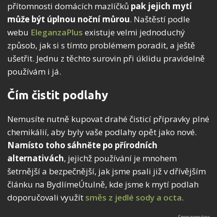
přítomnosti domácích mazlíčků
pak jejich mytí
může být úplnou noční můrou
. Naštěstí podle
webu
EleganzaPlus
existuje velmi jednoduchý
způsob, jak si s tímto problémem poradit, a ještě
ušetřit. Jednu z těchto surovin při úklidu pravidelně
používám i já.
Čím čistit podlahy
Nemusíte nutně kupovat drahé čisticí přípravky plné
chemikálií, aby byly vaše podlahy opět jako nové.
Namísto toho sáhněte po přírodních
alternativách
, jejichž používání je mnohem
šetrnější a bezpečnější, jak jsme psali již v dřívějším
článku na BydlímeÚtulně, kde jsme k mytí podlah
doporučovali využít
směs z jedlé sody a octa
.