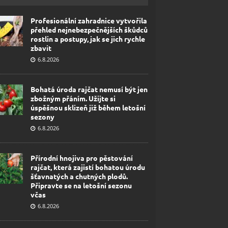
Profesionální zahradnice vytvořila
přehled nejnebezpečnějších škůdců
rostlin a postupy, jak se jich rychle
zbavit
6.8.2026
Bohatá úroda rajčat nemusí být jen
zbožným přáním. Užijte si
úspěšnou sklizeň již během letošní
sezony
6.8.2026
Přírodní hnojiva pro pěstování
rajčat, která zajistí bohatou úrodu
šťavnatých a chutných plodů.
Připravte se na letošní sezonu
včas
6.8.2026