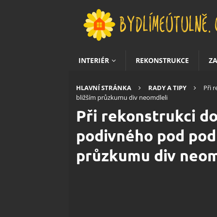
INTERIÉR
REKONSTRUKCE
Z
HLAVNÍ STRÁNKA
RADY A TIPY
Při 
bližším průzkumu div neomdleli
Při rekonstrukci do
podivného pod podl
průzkumu div neom