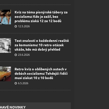
Kvíz na téma pionýrské tábory za
socialismu: Kdo je zažil, bez
problému získá 12 ze 12 bodů
12.5.2026
Test znalostí o každodenní realitě
za komunismu: 10 retro otázek
ukáže, kdo má dobrý přehled
23.6.2026
Retro kvíz o oblíbených autech v
dobách socialismu: Tehdejší řidiči
musí získat 10 z 10 bodů
6.5.2026
HAVÉ NOVINKY