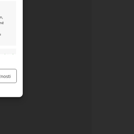
m,
ané
u
y aktivní
nosti
y aktivní