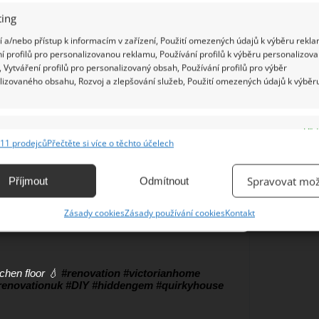
ing
 a/nebo přístup k informacím v zařízení, Použití omezených údajů k výběru rekla
í profilů pro personalizovanou reklamu, Používání profilů k výběru personalizov
 Vytváření profilů pro personalizovaný obsah, Používání profilů pro výběr
lizovaného obsahu, Rozvoj a zlepšování služeb, Použití omezených údajů k výběr
e
Vžd
11 prodejců
Přečtěte si více o těchto účelech
ání a kombinování údajů z jiných zdrojů údajů, Propojení různých zařízení,
kace zařízení na základě automaticky přenášených informací.
Spravovat mož
Příjmout
Odmítnout
ání přesných údajů o zeměpisné poloze, Identifikace zařízení na
Zásady cookies
Zásady používání cookies
Kontakt
ě aktivně vyžádaných informací.
ění bezpečnosti, předcházení a zjišťování podvodů a
tchen floor 💧
#renovation
#victorianhome
ňování chyb, Poskytování a zobrazování reklamy a obsahu,
Vžd
renovationuk
#DIY
#hiddengem
#quirkyhouse
ní a sdělování voleb ochrany osobních údajů.