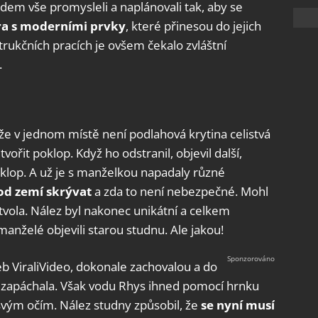
dem vše promysleli a naplánovali tak, aby se
ura s moderními prvky
, které přinesou do jejich
rukčních pracích je ovšem čekalo zvláštní
.
že v jednom místě není podlahová krytina celistvá
 tvořit poklop. Když ho odstranil, objevil další,
klop. A už je s manželkou napadaly různé
od zemí skrývat
a zda to není nebezpečné. Mohl
tvola. Nález byl nakonec unikátní a celkem
nželé objevili starou studnu. Ale jakou!
b ViraliVideo, dokonale zachovalou a do
i nezapáchala. Však vodu Rhys ihned pomocí hrnku
svým očím. Nález studny způsobil, že
se nyní musí