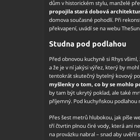
dům v historickém stylu, manželé pře
propojila stará dobová architekt
domova současné pohodlí. Při rekonst
překvapení, uvádí se na webu TheSun
Studna pod podlahou
Před obnovou kuchyně si Rhys všiml, 
a že je v ní jakýsi výřez, který by mohl
tentokrát skutečný bytelný kovový po
myšlenky o tom, co by se mohlo p
by tam být ukrytý poklad, ale také mr
příjemný. Pod kuchyňskou podlahou ma
Přes šest metrů hlubokou, jak píše we
tří čtvrtin plnou čiré vody, která an
na provázku nabral – snad aby uvěřil 