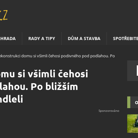
AHRADA
RADY A TIPY
DŮM A STAVBA
SPOTŘEBIT
rekonstrukci domu si všimli čehosi podivného pod podlahou. Po
mu si všimli čehosi
ahou. Po bližším
dleli
O