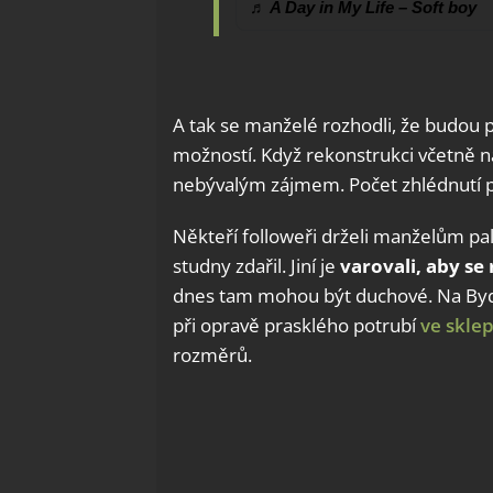
♬ A Day in My Life – Soft boy
A tak se manželé rozhodli, že budou 
možností. Když rekonstrukci včetně nále
nebývalým zájmem. Počet zhlédnutí př
Někteří followeři drželi manželům pa
studny zdařil. Jiní je
varovali, aby se
dnes tam mohou být duchové. Na Bydl
při opravě prasklého potrubí
ve skle
rozměrů.