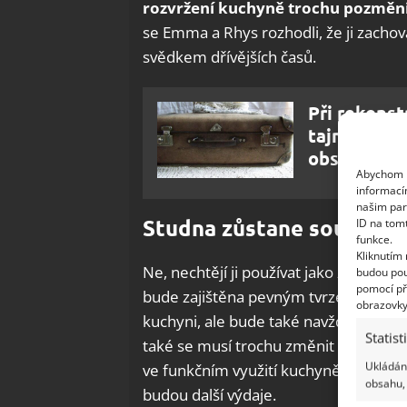
rozvržení kuchyně trochu pozměn
se Emma a Rhys rozhodli, že ji zachov
svědkem dřívějších časů.
Při rekonst
tajnými dve
obsahem
Abychom p
informací
našim par
Studna zůstane součástí 
ID na tom
funkce.
Kliknutím
Ne, nechtějí ji používat jako zdroj v
budou pou
pomocí př
bude zajištěna pevným tvrzeným skle
obrazovky
kuchyni, ale bude také navždy
připom
Statist
také se musí trochu změnit dispozic
Ukládání
ve funkčním využití kuchyně. Jediné,
obsahu, 
budou další výdaje.