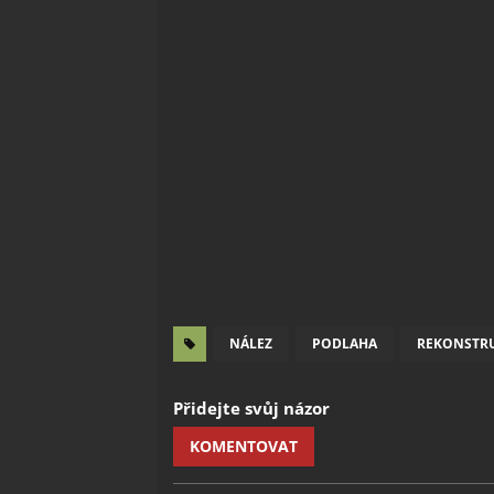
NÁLEZ
PODLAHA
REKONSTR
Přidejte svůj názor
KOMENTOVAT