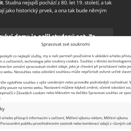
it
. Studna nejspíš pochází z 80. let 19. století, a tak
ají jako historický prvek, a ona tak bude němým
rukci domu je polil studený pot. Za
řmi našli starý kufr s mrazivým
Spravovat své soukromí
oskytli co nejlepší služby, my a naši partneři používáme k ukládání a/nebo příst
m o zařízeních, technologie jako soubory cookies. Souhlas s těmito technologiem
tnerům umožní zpracovávat osobní údaje, jako je chování při procházení nebo j
historie
to webu. Nesouhlas nebo odvolání souhlasu může nepříznivě ovlivnit určité vlastn
 níže vyjádřete souhlas s výše uvedeným nebo proveďte podrobnější rozhodnutí. 
ody. Dovnitř studny budou umístěna světla a nahoře
žity pouze na tomto webu. Nastavení můžete kdykoli změnit, včetně odvolání so
epínačů v Zásadách cookies nebo kliknutím na tlačítko Spravovat souhlas ve spod
m. Tak se studna stane unikátním prvkem v jejich
.
ínat životy tehdejších majitelů nemovitosti
. A
iky
e kuchyňského prostoru, aby studna nepřekážela
 a/nebo přístup k informacím v zařízení, Měření výkonu reklam, Měření výkonu
 co bude na provedení tohoto plánu nepříjemné,
Porozumění publiku prostřednictvím statistik nebo kombinací údajů z různých zdr