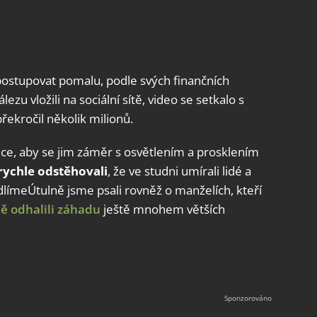
postupovat pomalu, podle svých finančních
zu vložili na sociální sítě, video se setkalo s
ekročil několik milionů.
lce, aby se jim záměr s osvětlením a prosklením
 rychle odstěhovali
, že ve studni umírali lidé a
ímeÚtulně jsme psali rovněž o manželích, kteří
pě odhalili záhadu
ještě mnohem větších