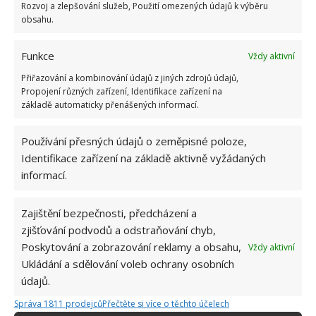
Rozvoj a zlepšování služeb, Použití omezených údajů k výběru
obsahu.
Funkce
Vždy aktivní
Přiřazování a kombinování údajů z jiných zdrojů údajů,
Propojení různých zařízení, Identifikace zařízení na
základě automaticky přenášených informací.
Používání přesných údajů o zeměpisné poloze,
Identifikace zařízení na základě aktivně vyžádaných
informací.
INTERIÉR
MINCE
PODLAHA
Zajištění bezpečnosti, předcházení a
Přidejte svůj názor
zjišťování podvodů a odstraňování chyb,
Poskytování a zobrazování reklamy a obsahu,
KOMENTOVAT
Vždy aktivní
Ukládání a sdělování voleb ochrany osobních
údajů.
Hana Musilová
Správa 1811 prodejců
Přečtěte si více o těchto účelech