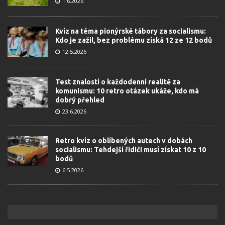
1.6.2026
Kvíz na téma pionýrské tábory za socialismu:
Kdo je zažil, bez problému získá 12 ze 12 bodů
12.5.2026
Test znalostí o každodenní realitě za
komunismu: 10 retro otázek ukáže, kdo má
dobrý přehled
23.6.2026
Retro kvíz o oblíbených autech v dobách
socialismu: Tehdejší řidiči musí získat 10 z 10
bodů
6.5.2026