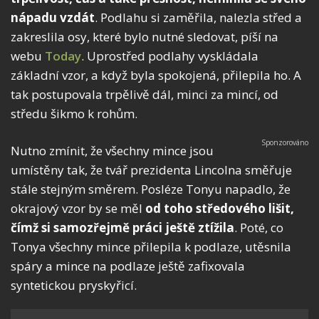
nápadu vzdát
. Podlahu si zaměřila, nalezla střed a
zakreslila osy, které bylo nutné sledovat, píší na
webu
Today
. Uprostřed podlahy vyskládala
základní vzor, a když byla spokojená, přilepila ho. A
tak postupovala trpělivě dál, minci za mincí, od
středu šikmo k rohům.
Nutno zmínit, že všechny mince jsou
umístěny tak, že tvář prezidenta Lincolna směřuje
stále stejným směrem. Posléze Tonyu napadlo, že
okrajový vzor by se měl
od toho středového lišit,
čímž si samozřejmě práci ještě ztížila
. Poté, co
Tonya všechny mince přilepila k podlaze, utěsnila
spáry a mince na podlaze ještě zafixovala
syntetickou pryskyřicí.