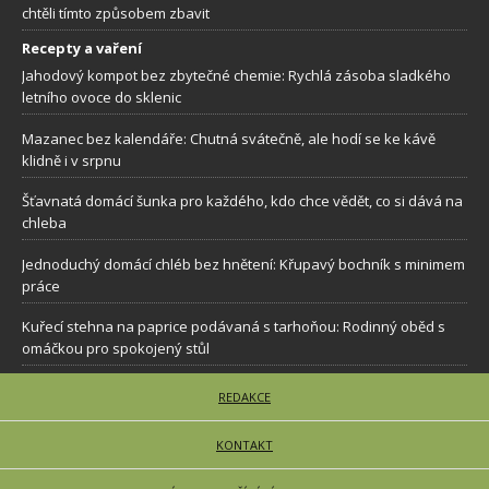
chtěli tímto způsobem zbavit
Recepty a vaření
Jahodový kompot bez zbytečné chemie: Rychlá zásoba sladkého
letního ovoce do sklenic
Mazanec bez kalendáře: Chutná svátečně, ale hodí se ke kávě
klidně i v srpnu
Šťavnatá domácí šunka pro každého, kdo chce vědět, co si dává na
chleba
Jednoduchý domácí chléb bez hnětení: Křupavý bochník s minimem
práce
Kuřecí stehna na paprice podávaná s tarhoňou: Rodinný oběd s
omáčkou pro spokojený stůl
REDAKCE
KONTAKT