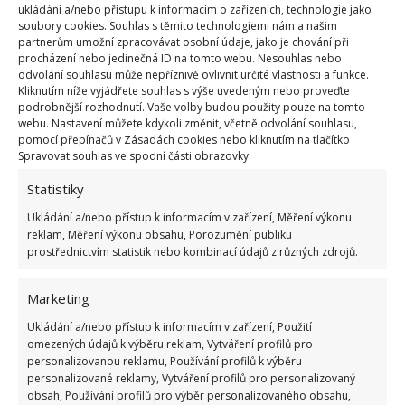
ukládání a/nebo přístupu k informacím o zařízeních, technologie jako
soubory cookies. Souhlas s těmito technologiemi nám a našim
partnerům umožní zpracovávat osobní údaje, jako je chování při
procházení nebo jedinečná ID na tomto webu. Nesouhlas nebo
Možná vás napadne myšlenka, zda v tomto případě
odvolání souhlasu může nepříznivě ovlivnit určité vlastnosti a funkce.
Kliknutím níže vyjádřete souhlas s výše uvedeným nebo proveďte
nejde o znevažování peněz. Zřejmě nikoliv. Navíc tu z
podrobnější rozhodnutí. Vaše volby budou použity pouze na tomto
minimální hodnoty vznikla hodnota maximální. Kam
webu. Nastavení můžete kdykoli změnit, včetně odvolání souhlasu,
pomocí přepínačů v Zásadách cookies nebo kliknutím na tlačítko
až chcete
ve své tvořivosti zajít, to určuje vaše
Spravovat souhlas ve spodní části obrazovky.
vynalézavost
a také vaše peněženka. A o mincích
Statistiky
ještě i v jiném duchu. O tom,
jak lze poznat pravost
Ukládání a/nebo přístup k informacím v zařízení, Měření výkonu
zlatých mincí
, jsme pro vás na webu BydlímeÚtulně
reklam, Měření výkonu obsahu, Porozumění publiku
napsali už v minulosti.
prostřednictvím statistik nebo kombinací údajů z různých zdrojů.
Marketing
Ukládání a/nebo přístup k informacím v zařízení, Použití
omezených údajů k výběru reklam, Vytváření profilů pro
personalizovanou reklamu, Používání profilů k výběru
personalizované reklamy, Vytváření profilů pro personalizovaný
obsah, Používání profilů pro výběr personalizovaného obsahu,