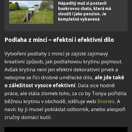
Nápaditý muž si postavil
bunkrovou chatu, která má
sloužit i jako penzion. Je
kompletně vybavená
Podlaha z mincí – efektní i efektivní dílo
Vytvoření podlahy z mincí je zajisté zajímavý
kreativní způsob, jak podlahovou krytinu pojmout.
Avšak krytina není jen efektní dekorativní prvek a
nebojme se říci drobné umělecké dílo,
ale jde také
o záležitost vysoce efektivní
. Dala sice hodně
práce, ale stála zlomek toho, za co by Tonya pořídila
běžnou krytinu v obchodě, sděluje web
Stories
. A
navíc by ji musel pokládat odborník, anebo alespoň
zručný domácí kutil.