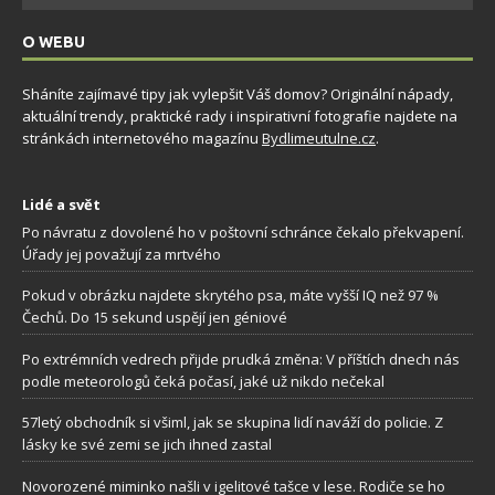
O WEBU
Sháníte zajímavé tipy jak vylepšit Váš domov? Originální nápady,
aktuální trendy, praktické rady i inspirativní fotografie najdete na
stránkách internetového magazínu
Bydlimeutulne.cz
.
Lidé a svět
Po návratu z dovolené ho v poštovní schránce čekalo překvapení.
Úřady jej považují za mrtvého
Pokud v obrázku najdete skrytého psa, máte vyšší IQ než 97 %
Čechů. Do 15 sekund uspějí jen géniové
Po extrémních vedrech přijde prudká změna: V příštích dnech nás
podle meteorologů čeká počasí, jaké už nikdo nečekal
57letý obchodník si všiml, jak se skupina lidí naváží do policie. Z
lásky ke své zemi se jich ihned zastal
Novorozené miminko našli v igelitové tašce v lese. Rodiče se ho