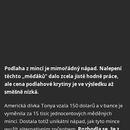
Podlaha z mincí je mimořádný nápad. Nalepení
těchto „měďáků“ dalo zcela jistě hodně práce,
ale cena podlahové krytiny je ve výsledku až
směšně nízká.
Americká dívka Tonya vzala 150 dolarů a v bance je
vyměnila za 15 tisíc jednocentových měděných
mincí. Dostala totiž unikátní nápad, jak tyto mince
využít alternativním způsobem.
Rozhodla se, že z