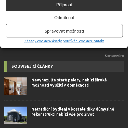
Do redakce Bydlimeutulne.cz se
Příjmout
přidala během svých studií a práce
redaktorky ji tak nadchla, že se
Odmítnout
rozhodla zůstat. Její v...
[Více o
autorovi]
Spravovat možnosti
Zásady cookies
Zásady používání cookies
Kontakt
SOUVISEJÍCÍ ČLÁNKY
Nevyhazujte staré palety, nabízí široké
možnosti využití v domácnosti
Netradiční bydlení v kostele díky důmyslné
rekonstrukci nabízí vše pro život