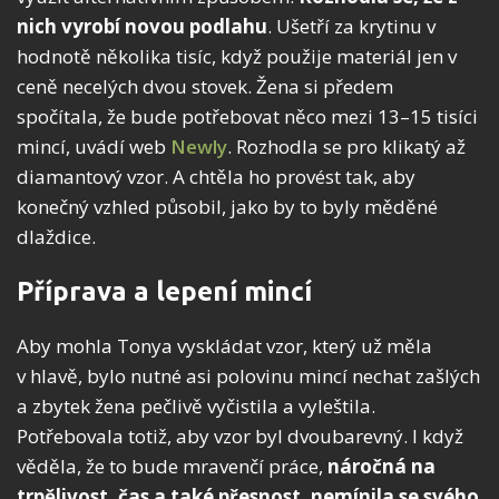
nich vyrobí novou podlahu
. Ušetří za krytinu v
hodnotě několika tisíc, když použije materiál jen v
ceně necelých dvou stovek. Žena si předem
spočítala, že bude potřebovat něco mezi 13–15 tisíci
mincí, uvádí web
Newly
. Rozhodla se pro klikatý až
diamantový vzor. A chtěla ho provést tak, aby
konečný vzhled působil, jako by to byly měděné
dlaždice.
Příprava a lepení mincí
Aby mohla Tonya vyskládat vzor, který už měla
v hlavě, bylo nutné asi polovinu mincí nechat zašlých
a zbytek žena pečlivě vyčistila a vyleštila.
Potřebovala totiž, aby vzor byl dvoubarevný. I když
věděla, že to bude mravenčí práce,
náročná na
trpělivost, čas a také přesnost, nemínila se svého