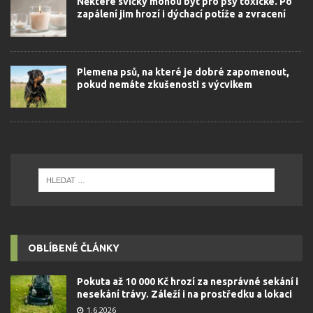
Některé svíčky mohou být pro psy toxické. Po
zapálení jim hrozí i dýchací potíže a zvracení
Plemena psů, na které je dobré zapomenout,
pokud nemáte zkušenosti s výcvikem
OBLÍBENÉ ČLÁNKY
Pokuta až 10 000 Kč hrozí za nesprávné sekání i
nesekání trávy. Záleží i na prostředku a lokaci
1.6.2026