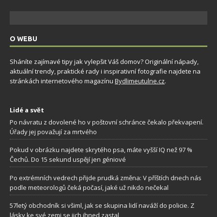
O WEBU
Sháníte zajímavé tipy jak vylepšit Váš domov? Originální nápady,
aktuální trendy, praktické rady i inspirativní fotografie najdete na
stránkách internetového magazínu
Bydlimeutulne.cz
.
Lidé a svět
Po návratu z dovolené ho v poštovní schránce čekalo překvapení.
Úřady jej považují za mrtvého
Pokud v obrázku najdete skrytého psa, máte vyšší IQ než 97 %
Čechů. Do 15 sekund uspějí jen géniové
Po extrémních vedrech přijde prudká změna: V příštích dnech nás
podle meteorologů čeká počasí, jaké už nikdo nečekal
57letý obchodník si všiml, jak se skupina lidí naváží do policie. Z
lásky ke své zemi se jich ihned zastal