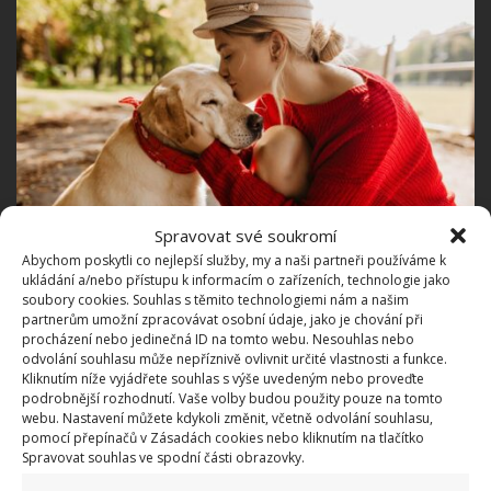
Spravovat své soukromí
Abychom poskytli co nejlepší služby, my a naši partneři používáme k
ukládání a/nebo přístupu k informacím o zařízeních, technologie jako
Fotografie: Freepik
soubory cookies. Souhlas s těmito technologiemi nám a našim
partnerům umožní zpracovávat osobní údaje, jako je chování při
Pozor na přátelské poplácání
procházení nebo jedinečná ID na tomto webu. Nesouhlas nebo
odvolání souhlasu může nepříznivě ovlivnit určité vlastnosti a funkce.
Kliknutím níže vyjádřete souhlas s výše uvedeným nebo proveďte
Zvířata, zejména cizí, mohou velmi špatně pochopit
podrobnější rozhodnutí. Vaše volby budou použity pouze na tomto
přátelské poplácání. Často se lidem zdá, že takové
webu. Nastavení můžete kdykoli změnit, včetně odvolání souhlasu,
pomocí přepínačů v Zásadách cookies nebo kliknutím na tlačítko
chování je z jejich strany pro zvíře uklidňující, ale
Spravovat souhlas ve spodní části obrazovky.
překvapený pes to může číst stejně jako objímání,