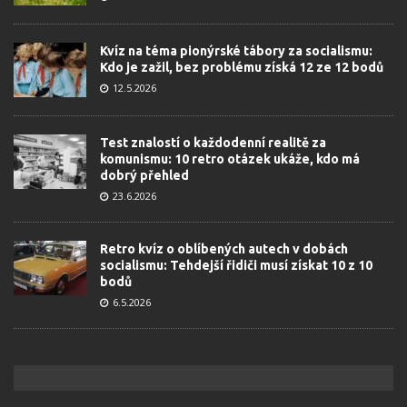
Kvíz na téma pionýrské tábory za socialismu:
Kdo je zažil, bez problému získá 12 ze 12 bodů
12.5.2026
Test znalostí o každodenní realitě za
komunismu: 10 retro otázek ukáže, kdo má
dobrý přehled
23.6.2026
Retro kvíz o oblíbených autech v dobách
socialismu: Tehdejší řidiči musí získat 10 z 10
bodů
6.5.2026