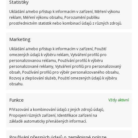
Statistiky
jako náznak dominance. Kromě toho, oslovení
otevřenou rukou je někdy spojeno s útokem, na
Ukládání a/nebo přístup k informacím v zařízení, Měření výkonu
reklam, Měření výkonu obsahu, Porozumění publiku
který může reagovat odvetou.
prostřednictvím statistik nebo kombinací údajů z různých zdrojů.
Pohled do očí psa
Marketing
Ukládání a/nebo přístup k informacím v zařízení, Použití
Nejen tělesný kontakt může být psem nepochopen.
omezených údajů k výběru reklam, Vytváření profilů pro
Stejně nebezpečné může být podívat se cizímu psovi
personalizovanou reklamu, Používání profilů k výběru
přímo do očí, protože je to výzva k boji. Obzvlášť,
personalizované reklamy, Vytváření profilů pro personalizovaný
obsah, Používání profilů pro výběr personalizovaného obsahu,
když je náš pohledu výš než ten psův. Agresivní pes
Rozvoj a zlepšování služeb, Použití omezených údajů k výběru
také posílá znamení svým pohledem, zejména když
obsahu.
je jeho pohled nehybný a jeho zorničky velké. Stává
se, že někteří psi jsou submisivní a nepředstavují
Funkce
Vždy aktivní
hrozbu, ale není dobré to u cizího psa pokoušet a
Přiřazování a kombinování údajů z jiných zdrojů údajů,
Propojení různých zařízení, Identifikace zařízení na
vyzívat jej k boji.
základě automaticky přenášených informací.
Zdroj:
TheSprucePets
Používání přesných údajů o zeměpisné poloze,