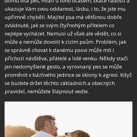
domů vítá pes, mlátí u toho ocasem, skáče radostí a
ukazuje Vám svou oddanost, lásku, i to, že jste mu
upřímně chyběli. Majitel psa má většinou dobře
zvládnuté, jak se svým čtyřnohým přítelem co
nejlépe vycházet. Nemusí už však ale vědět, co si
může a nemůže dovolit k cizím psům. Problém, jak
se správně chovat k danému psovi může mít i
příchozí návštěva, přátelé a lidé venku. Někdy stačí
jen nedomyšlené gesto, a vyrovnaný pes se může
proměnit v bázlivého jedince se sklony k agresi. Když
se budete držet těchto základních a obecných
pravidel, nemůžete šlápnout vedle.