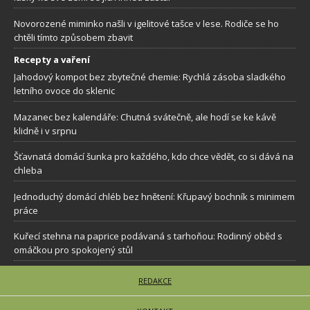
Novorozené miminko našli v igelitové tašce v lese. Rodiče se ho
chtěli tímto způsobem zbavit
Recepty a vaření
Jahodový kompot bez zbytečné chemie: Rychlá zásoba sladkého
letního ovoce do sklenic
Mazanec bez kalendáře: Chutná svátečně, ale hodí se ke kávě
klidně i v srpnu
Šťavnatá domácí šunka pro každého, kdo chce vědět, co si dává na
chleba
Jednoduchý domácí chléb bez hnětení: Křupavý bochník s minimem
práce
Kuřecí stehna na paprice podávaná s tarhoňou: Rodinný oběd s
omáčkou pro spokojený stůl
REDAKCE