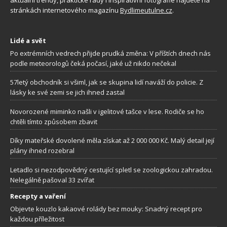
stránkách internetového magazínu
Bydlimeutulne.cz
.
Lidé a svět
Po extrémních vedrech přijde prudká změna: V příštích dnech nás
podle meteorologů čeká počasí, jaké už nikdo nečekal
57letý obchodník si všiml, jak se skupina lidí naváží do policie. Z
lásky ke své zemi se jich ihned zastal
Novorozené miminko našli v igelitové tašce v lese. Rodiče se ho
chtěli tímto způsobem zbavit
Díky mateřské dovolené měla získat až 2 000 000 Kč. Malý detail její
plány ihned rozebral
Letadlo si nezodpovědný cestující spletl se zoologickou zahradou.
Nelegálně pašoval 33 zvířat
Recepty a vaření
Objevte kouzlo kakaové rolády bez mouky: Snadný recept pro
každou příležitost