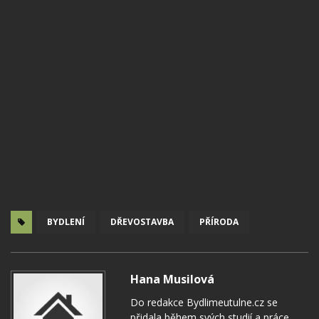
BYDLENÍ
DŘEVOSTAVBA
PŘÍRODA
Hana Musilová
Do redakce Bydlimeutulne.cz se
přidala během svých studií a práce