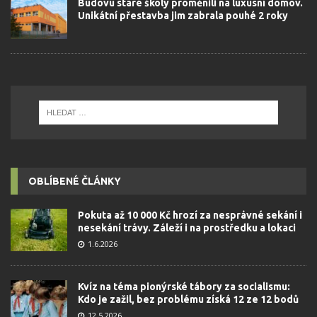
Budovu staré školy proměnili na luxusní domov.
Unikátní přestavba jim zabrala pouhé 2 roky
OBLÍBENÉ ČLÁNKY
Pokuta až 10 000 Kč hrozí za nesprávné sekání i
nesekání trávy. Záleží i na prostředku a lokaci
1.6.2026
Kvíz na téma pionýrské tábory za socialismu:
Kdo je zažil, bez problému získá 12 ze 12 bodů
12.5.2026