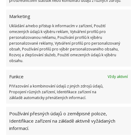
prostřednictvím statistik nebo kombinací údajů z různých zdrojů.
Marketing
Vše co je potřeba
Ukládání a/nebo přístup k informacím v zařízení, Použití
omezených údajů k výběru reklam, Vytváření profilů pro
personalizovanou reklamu, Používání profilů k výběru
Pravda, k dlouhodobému bydlení tato dřevostavba
personalizované reklamy, Vytváření profilů pro personalizovaný
asi nebude, ale jako chatka na nouzové přespání
obsah, Používání profilů pro výběr personalizovaného obsahu,
Rozvoj a zlepšování služeb, Použití omezených údajů k výběru
také není. A to hlavně proto, že je zde k dispozici
obsahu.
komfortní postel, pracovní deska s dřezem a
zapomenout nelze ani na to, že součástí tohoto
Funkce
Vždy aktivní
domova je třeba i sprcha. I při delším pobytu je
Přiřazování a kombinování údajů z jiných zdrojů údajů,
hygiena zaručena. Samozřejmostí je tu i toaleta, i
Propojení různých zařízení, Identifikace zařízení na
když ta je řešena využitím chemického WC.
základě automaticky přenášených informací.
Používání přesných údajů o zeměpisné poloze,
Identifikace zařízení na základě aktivně vyžádaných
informací.