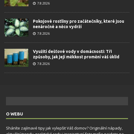
7.8.2026
Pokojové rostliny pro začátečníky, které jsou
nenáročné a něco vydrží
7.8.2026
Využití dešťové vody v domácnosti: Tři
způsoby, jak její měkkost promění váš úklid
7.8.2026
O WEBU
Sháníte zajímavé tipy jak vylepšit Váš domov? Originální nápady,
aktuální trendy, praktické rady i inspirativní fotografie najdete na