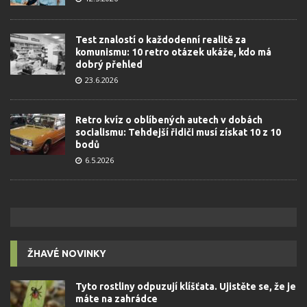
Test znalostí o každodenní realitě za
komunismu: 10 retro otázek ukáže, kdo má
dobrý přehled
23.6.2026
Retro kvíz o oblíbených autech v dobách
socialismu: Tehdejší řidiči musí získat 10 z 10
bodů
6.5.2026
ŽHAVÉ NOVINKY
Tyto rostliny odpuzují klíšťata. Ujistěte se, že je
máte na zahrádce