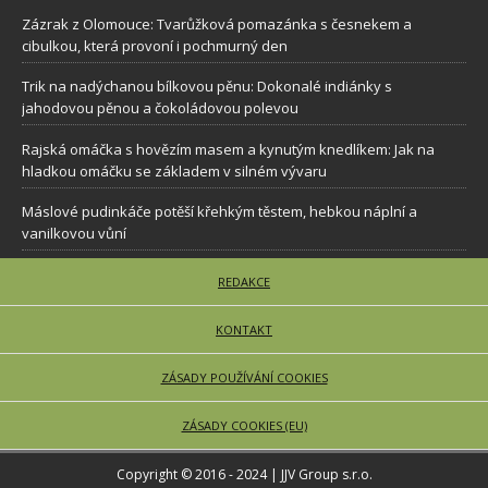
Zázrak z Olomouce: Tvarůžková pomazánka s česnekem a
cibulkou, která provoní i pochmurný den
Trik na nadýchanou bílkovou pěnu: Dokonalé indiánky s
jahodovou pěnou a čokoládovou polevou
Rajská omáčka s hovězím masem a kynutým knedlíkem: Jak na
hladkou omáčku se základem v silném vývaru
Máslové pudinkáče potěší křehkým těstem, hebkou náplní a
vanilkovou vůní
REDAKCE
KONTAKT
ZÁSADY POUŽÍVÁNÍ COOKIES
ZÁSADY COOKIES (EU)
Copyright © 2016 - 2024 | JJV Group s.r.o.