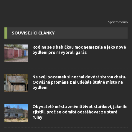
SOUVISEJÍCÍ ČLÁNKY
Rodina se s babičkou moc nemazala a jako nové
bydlení pro ni vybrali garáž
Na svůj pozemek si nechal dovést starou chatu.
Odvážná proměna z ní udělala útulné místo na
bydlení
Obyvatelé města změnili život staříkovi, jakmile
zjistili, proč se odmítá odstěhovat ze staré
ruiny