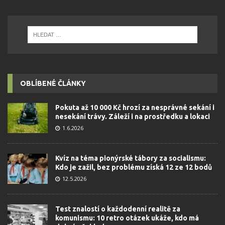
OBLÍBENÉ ČLÁNKY
Pokuta až 10 000 Kč hrozí za nesprávné sekání i
nesekání trávy. Záleží i na prostředku a lokaci
1.6.2026
Kvíz na téma pionýrské tábory za socialismu:
Kdo je zažil, bez problému získá 12 ze 12 bodů
12.5.2026
Test znalostí o každodenní realitě za
komunismu: 10 retro otázek ukáže, kdo má