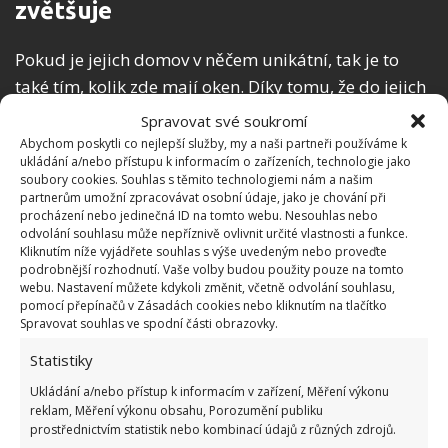
zvětšuje
Pokud je jejich domov v něčem unikátní, tak je to
také tím, kolik zde mají oken. Díky tomu, že do jejich
domova prochází tolik slunečních paprsků je
Spravovat své soukromí
dosaženo toho, že je celý prostor zajímavě opticky
Abychom poskytli co nejlepší služby, my a naši partneři používáme k
ukládání a/nebo přístupu k informacím o zařízeních, technologie jako
zvětšován a rozhodně nepůsobí, jakkoliv stísněným
soubory cookies. Souhlas s těmito technologiemi nám a našim
dojmem. Je tomu právě naopak.
partnerům umožní zpracovávat osobní údaje, jako je chování při
procházení nebo jedinečná ID na tomto webu. Nesouhlas nebo
odvolání souhlasu může nepříznivě ovlivnit určité vlastnosti a funkce.
Kliknutím níže vyjádřete souhlas s výše uvedeným nebo proveďte
podrobnější rozhodnutí. Vaše volby budou použity pouze na tomto
webu. Nastavení můžete kdykoli změnit, včetně odvolání souhlasu,
pomocí přepínačů v Zásadách cookies nebo kliknutím na tlačítko
Spravovat souhlas ve spodní části obrazovky.
Statistiky
Ukládání a/nebo přístup k informacím v zařízení, Měření výkonu
reklam, Měření výkonu obsahu, Porozumění publiku
prostřednictvím statistik nebo kombinací údajů z různých zdrojů.