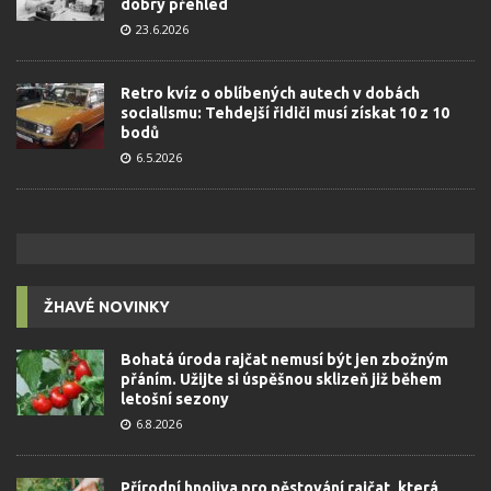
dobrý přehled
23.6.2026
Retro kvíz o oblíbených autech v dobách
socialismu: Tehdejší řidiči musí získat 10 z 10
bodů
6.5.2026
ŽHAVÉ NOVINKY
Bohatá úroda rajčat nemusí být jen zbožným
přáním. Užijte si úspěšnou sklizeň již během
letošní sezony
6.8.2026
Přírodní hnojiva pro pěstování rajčat, která