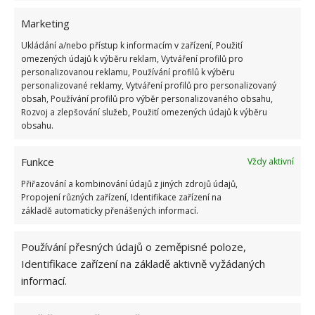
Marketing
Ukládání a/nebo přístup k informacím v zařízení, Použití
Má i patro
omezených údajů k výběru reklam, Vytváření profilů pro
personalizovanou reklamu, Používání profilů k výběru
personalizované reklamy, Vytváření profilů pro personalizovaný
I když se to ne první pohled nemusí zdát, tak jejich
obsah, Používání profilů pro výběr personalizovaného obsahu,
nemovitost má dokonce i patro. V tu chvíli je výrazně
Rozvoj a zlepšování služeb, Použití omezených údajů k výběru
obsahu.
zvětšena celková užitná plocha a využitelnost jejich
domu. Stačí nahlédnout dovnitř a zjistíte, že jim zde
Funkce
Vždy aktivní
k plnohodnotnému životu skutečně absolutně nic
Přiřazování a kombinování údajů z jiných zdrojů údajů,
nechybí. Je zde místo na spaní, obývací prostor,
Propojení různých zařízení, Identifikace zařízení na
místo k práci, ale i vše co je potřebné třeba i
základě automaticky přenášených informací.
k hygieně.
Používání přesných údajů o zeměpisné poloze,
Identifikace zařízení na základě aktivně vyžádaných
informací.