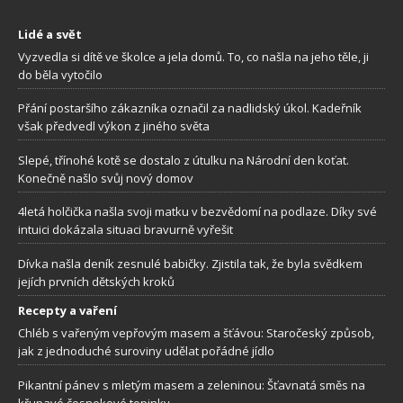
Lidé a svět
Vyzvedla si dítě ve školce a jela domů. To, co našla na jeho těle, ji
do běla vytočilo
Přání postaršího zákazníka označil za nadlidský úkol. Kadeřník
však předvedl výkon z jiného světa
Slepé, třínohé kotě se dostalo z útulku na Národní den koťat.
Konečně našlo svůj nový domov
4letá holčička našla svoji matku v bezvědomí na podlaze. Díky své
intuici dokázala situaci bravurně vyřešit
Dívka našla deník zesnulé babičky. Zjistila tak, že byla svědkem
jejích prvních dětských kroků
Recepty a vaření
Chléb s vařeným vepřovým masem a šťávou: Staročeský způsob,
jak z jednoduché suroviny udělat pořádné jídlo
Pikantní pánev s mletým masem a zeleninou: Šťavnatá směs na
křupavé česnekové topinky