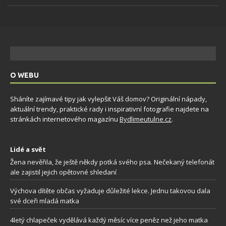
O WEBU
Sháníte zajímavé tipy jak vylepšit Váš domov? Originální nápady,
aktuální trendy, praktické rady i inspirativní fotografie najdete na
stránkách internetového magazínu
Bydlimeutulne.cz
.
Lidé a svět
Žena nevěřila, že ještě někdy potká svého psa. Nečekaný telefonát
ale zajistil jejich opětovné shledaní
Výchova dítěte občas vyžaduje důležité lekce. Jednu takovou dala
své dceři mladá matka
4letý chlapeček vydělává každý měsíc více peněz než jeho matka