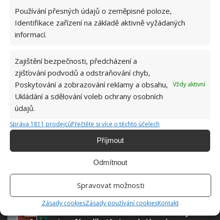
Používání přesných údajů o zeměpisné poloze,
Identifikace zařízení na základě aktivně vyžádaných
informací.
Zajištění bezpečnosti, předcházení a
zjišťování podvodů a odstraňování chyb,
Poskytování a zobrazování reklamy a obsahu,
Vždy aktivní
Ukládání a sdělování voleb ochrany osobních
údajů.
Správa 1811 prodejců
Přečtěte si více o těchto účelech
INTERIÉR
MALOVÁNÍ
STĚNA
Příjmout
Odmítnout
Spravovat možnosti
SOUVISEJÍCÍ ČLÁNKY
Zásady cookies
Zásady používání cookies
Kontakt
Oživte váš domov a změňte v něm stávající