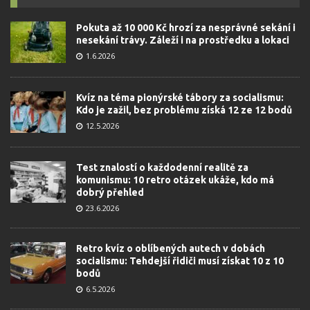
Pokuta až 10 000 Kč hrozí za nesprávné sekání i
nesekání trávy. Záleží i na prostředku a lokaci
1.6.2026
Kvíz na téma pionýrské tábory za socialismu:
Kdo je zažil, bez problému získá 12 ze 12 bodů
12.5.2026
Test znalostí o každodenní realitě za
komunismu: 10 retro otázek ukáže, kdo má
dobrý přehled
23.6.2026
Retro kvíz o oblíbených autech v dobách
socialismu: Tehdejší řidiči musí získat 10 z 10
bodů
6.5.2026