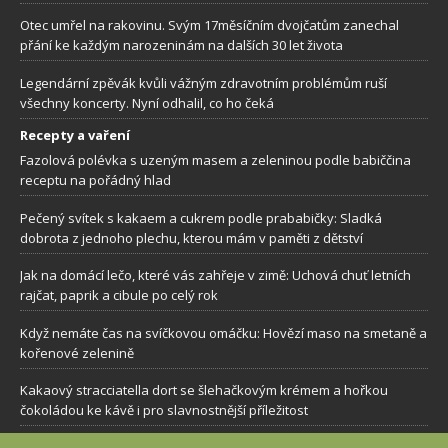
Otec umřel na rakovinu. Svým 17měsíčním dvojčatům zanechal
přání ke každým narozeninám na dalších 30 let života
Legendární zpěvák kvůli vážným zdravotním problémům ruší
všechny koncerty. Nyní odhalil, co ho čeká
Recepty a vaření
Fazolová polévka s uzeným masem a zeleninou podle babiččina
receptu na pořádný hlad
Pečený svítek s kakaem a cukrem podle prababičky: Sladká
dobrota z jednoho plechu, kterou mám v paměti z dětství
Jak na domácí lečo, které vás zahřeje v zimě: Uchová chuť letních
rajčat, paprik a cibule po celý rok
Když nemáte čas na svíčkovou omáčku: Hovězí maso na smetaně a
kořenové zelenině
Kakaový stracciatella dort se šlehačkovým krémem a hořkou
čokoládou ke kávě i pro slavnostnější příležitost