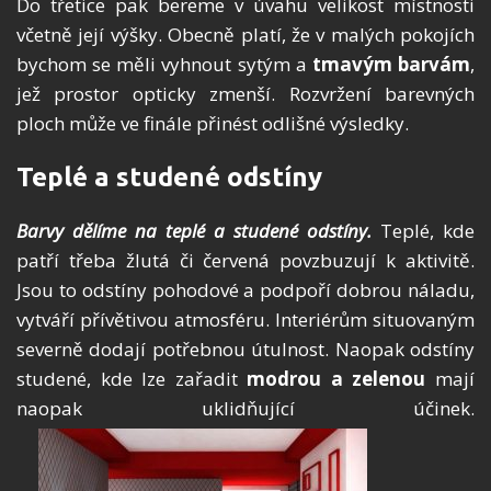
Do třetice pak bereme v úvahu velikost místnosti
včetně její výšky. Obecně platí, že v malých pokojích
bychom se měli vyhnout sytým a
tmavým barvám
,
jež prostor opticky zmenší. Rozvržení barevných
ploch může ve finále přinést odlišné výsledky.
Teplé a studené odstíny
Barvy dělíme na teplé a studené odstíny.
Teplé, kde
patří třeba žlutá či červená povzbuzují k aktivitě.
Jsou to odstíny pohodové a podpoří dobrou náladu,
vytváří přívětivou atmosféru. Interiérům situovaným
severně dodají potřebnou útulnost. Naopak odstíny
studené, kde lze zařadit
modrou a zelenou
mají
naopak uklidňující účinek.