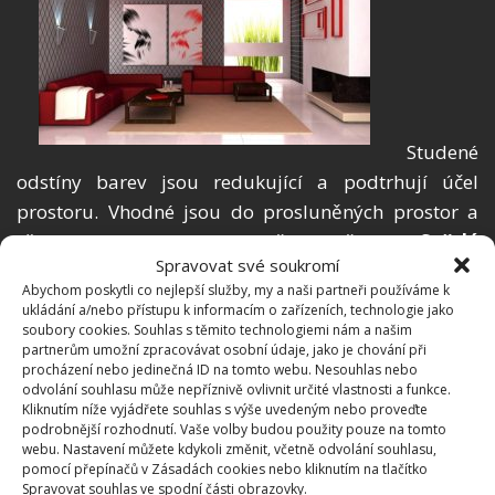
Studené
odstíny barev jsou redukující a podtrhují účel
prostoru. Vhodné jsou do prosluněných prostor a
všude tam, kde relaxujeme či odpočíváme.
Světlé
Spravovat své soukromí
barvy působí přátelsky
, lehce a není problém
Abychom poskytli co nejlepší služby, my a naši partneři používáme k
s jejich kombinováním. Malým prostorům propůjčují
ukládání a/nebo přístupu k informacím o zařízeních, technologie jako
lehkost a zvětšují je. Tmavé barvy volíme zásadně do
soubory cookies. Souhlas s těmito technologiemi nám a našim
partnerům umožní zpracovávat osobní údaje, jako je chování při
velkých prostor, kde zvýší jejich útulnost.
procházení nebo jedinečná ID na tomto webu. Nesouhlas nebo
odvolání souhlasu může nepříznivě ovlivnit určité vlastnosti a funkce.
Kliknutím níže vyjádřete souhlas s výše uvedeným nebo proveďte
Kombinování barev
podrobnější rozhodnutí. Vaše volby budou použity pouze na tomto
webu. Nastavení můžete kdykoli změnit, včetně odvolání souhlasu,
Vybrat vhodné barvy a správný odstín se může zdát
pomocí přepínačů v Zásadách cookies nebo kliknutím na tlačítko
Spravovat souhlas ve spodní části obrazovky.