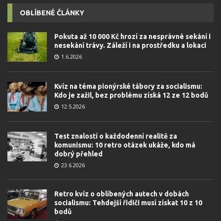
OBLÍBENÉ ČLÁNKY
Pokuta až 10 000 Kč hrozí za nesprávné sekání i
nesekání trávy. Záleží i na prostředku a lokaci
1.6.2026
Kvíz na téma pionýrské tábory za socialismu:
Kdo je zažil, bez problému získá 12 ze 12 bodů
12.5.2026
Test znalostí o každodenní realitě za
komunismu: 10 retro otázek ukáže, kdo má
dobrý přehled
23.6.2026
Retro kvíz o oblíbených autech v dobách
socialismu: Tehdejší řidiči musí získat 10 z 10
bodů