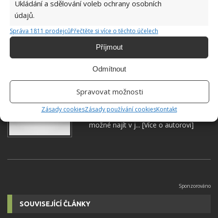
Ukládání a sdělování voleb ochrany osobních
údajů.
Správa 1811 prodejců
Přečtěte si více o těchto účelech
REKONSTRUKCE
ZAHRADA
Příjmout
Odmítnout
Jiří Kolář
Spravovat možnosti
Absolvent České zemědělské
univerzity, který je již od malička
Zásady cookies
Zásady používání cookies
Kontakt
velkým kutilem. V podstatě vše, co je
možné najít v j...
[Více o autorovi]
SOUVISEJÍCÍ ČLÁNKY