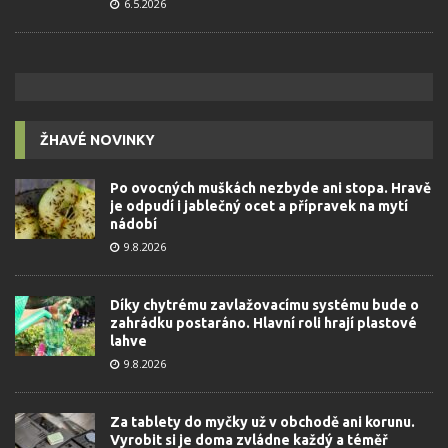
6.5.2026
ŽHAVÉ NOVINKY
Po ovocných muškách nezbyde ani stopa. Hravě
je odpudí i jablečný ocet a přípravek na mytí
nádobí
9.8.2026
Díky chytrému zavlažovacímu systému bude o
zahrádku postaráno. Hlavní roli hrají plastové
lahve
9.8.2026
Za tablety do myčky už v obchodě ani korunu.
Vyrobit si je doma zvládne každý a téměř