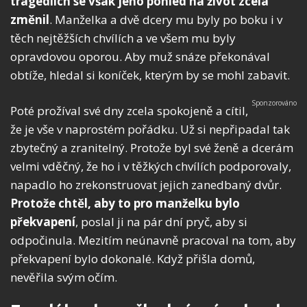
tragédiích se však jeho pohled na život zcela
změnil
. Manželka a dvě dcery mu byly po boku i v
těch nejtěžších chvílích a ve všem mu byly
opravdovou oporou. Aby muž snáze překonával
obtíže, hledal si koníček, kterým by se mohl zabavit.
Poté prožíval své dny zcela spokojeně a cítil,
že je vše v naprostém pořádku. Už si nepřipadal tak
zbytečný a zranitelný. Protože byl své ženě a dcerám
velmi vděčný, že ho i v těžkých chvílích podporovaly,
napadlo ho zrekonstruovat jejich zanedbaný dvůr.
Protože chtěl, aby to pro manželku bylo
překvapení
, poslal ji na pár dní pryč, aby si
odpočinula. Mezitím neúnavně pracoval na tom, aby
překvapení bylo dokonalé. Když přišla domů,
nevěřila svým očím.