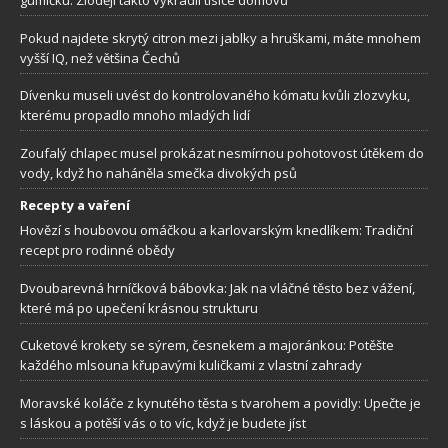
gumičku. Zloději takto vykradli tisíce domovů
Pokud najdete skrytý citron mezi jablky a hruškami, máte mnohem
vyšší IQ, než většina Čechů
Dívenku museli uvést do kontrolovaného kómatu kvůli zlozvyku,
kterému propadlo mnoho mladých lidí
Zoufalý chlapec musel prokázat nesmírnou pohotovost útěkem do
vody, když ho naháněla smečka divokých psů
Recepty a vaření
Hovězí s houbovou omáčkou a karlovarským knedlíkem: Tradiční
recept pro rodinné obědy
Dvoubarevná hrníčková bábovka: Jak na vláčné těsto bez vážení,
které má po upečení krásnou strukturu
Cuketové krokety se sýrem, česnekem a majoránkou: Potěšte
každého mlsouna křupavými kuličkami z vlastní zahrady
Moravské koláče z kynutého těsta s tvarohem a povidly: Upečte je
s láskou a potěší vás o to víc, když je budete jíst