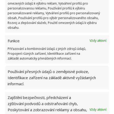
omezených údajů k výběru reklam, Vytváření profilů pro
pomocí, ale velkou motivací pro lepší zázemí a
personalizovanou reklamu, Používání profilů k výběru
rodinu.
personalizované reklamy, Vytváření profilů pro personalizovaný
obsah, Používání profilů pro výběr personalizovaného obsahu,
Rozvoj a zlepšování služeb, Použití omezených údajů k výběru
Zdroj:
Cluelessfather
obsahu.
Funkce
Vždy aktivní
Přiřazování a kombinování údajů z jiných zdrojů údajů,
Propojení různých zařízení, Identifikace zařízení na
základě automaticky přenášených informací.
Používání přesných údajů o zeměpisné poloze,
Identifikace zařízení na základě aktivně vyžádaných
informací.
Zajištění bezpečnosti, předcházení a
zjišťování podvodů a odstraňování chyb,
Poskytování a zobrazování reklamy a obsahu,
Vždy aktivní