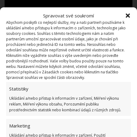
Spravovat své soukromí
Abychom poskytli co nejlepší služby, my a naši partneři používáme k
ukládání a/nebo přístupu k informacím o zařízeních, technologie jako
soubory cookies. Souhlas s těmito technologiemi nám a našim
partnerům umožní zpracovávat osobní údaje, jako je chování při
procházení nebo jedinečná ID na tomto webu. Nesouhlas nebo
odvolání souhlasu může nepříznivě ovlivnit určité vlastnosti a funkce.
Kliknutím níže vyjádřete souhlas s výše uvedeným nebo proveďte
podrobnější rozhodnutí. Vaše volby budou použity pouze na tomto
webu. Nastavení můžete kdykoli změnit, včetně odvolání souhlasu,
pomocí přepínačů v Zásadách cookies nebo kliknutím na tlačítko
Spravovat souhlas ve spodní části obrazovky.
Statistiky
Je až neuvěřitelné, jaké zázraky člověk dokáže, když
Ukládání a/nebo přístup k informacím v zařízení, Měření výkonu
něco tvoří ze svého čistého srdce, s láskou a
reklam, Měření výkonu obsahu, Porozumění publiku
prostřednictvím statistik nebo kombinací údajů z různých zdrojů.
vděčností. Navíc to muž bral jako menší poděkování
jak pro své dcery a manželku,
tak i pro sebe za svůj
Marketing
vnitřní boj
s nemocí a trablemi, které ho po
dlouhou dobu trápily. Vše zvládl jen s malou
Ukládání a/nebo přístup k informacím v zařízení, Použití