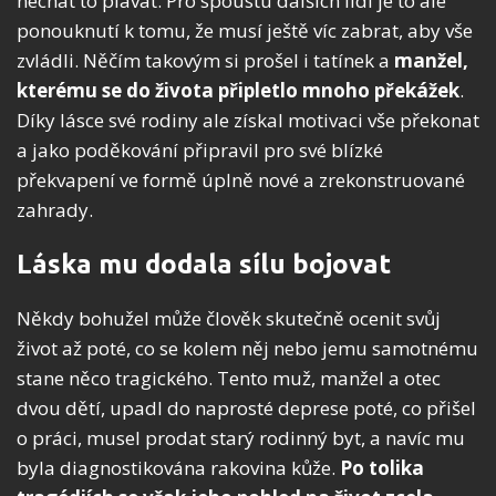
nechat to plavat. Pro spoustu dalších lidí je to ale
ponouknutí k tomu, že musí ještě víc zabrat, aby vše
zvládli. Něčím takovým si prošel i tatínek a
manžel,
kterému se do života připletlo mnoho překážek
.
Díky lásce své rodiny ale získal motivaci vše překonat
a jako poděkování připravil pro své blízké
překvapení ve formě úplně nové a zrekonstruované
zahrady.
Láska mu dodala sílu bojovat
Někdy bohužel může člověk skutečně ocenit svůj
život až poté, co se kolem něj nebo jemu samotnému
stane něco tragického. Tento muž, manžel a otec
dvou dětí, upadl do naprosté deprese poté, co přišel
o práci, musel prodat starý rodinný byt, a navíc mu
byla diagnostikována rakovina kůže.
Po tolika