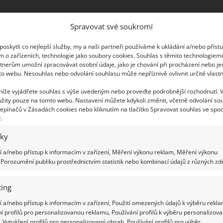
joránku. Mravenci zde nebudou chtít založit
Spravovat své soukromí
majoránky. A co víc,
pomocí těchto rostlin
pozemku
. Mravenci také nemají rádi vůni skořice.
oskytli co nejlepší služby, my a naši partneři používáme k ukládání a/nebo příst
m o zařízeních, technologie jako soubory cookies. Souhlas s těmito technologiem
se tento hmyz nejčastěji objevuje. Nebo vytvořte
tnerům umožní zpracovávat osobní údaje, jako je chování při procházení nebo j
eristickou vůni, kterou mravenci nenávidí.
to webu. Nesouhlas nebo odvolání souhlasu může nepříznivě ovlivnit určité vlastn
 níže vyjádřete souhlas s výše uvedeným nebo proveďte podrobnější rozhodnutí. 
žity pouze na tomto webu. Nastavení můžete kdykoli změnit, včetně odvolání so
epínačů v Zásadách cookies nebo kliknutím na tlačítko Spravovat souhlas ve spod
.
iky
 a/nebo přístup k informacím v zařízení, Měření výkonu reklam, Měření výkonu
Porozumění publiku prostřednictvím statistik nebo kombinací údajů z různých zdr
ing
 a/nebo přístup k informacím v zařízení, Použití omezených údajů k výběru rekla
í profilů pro personalizovanou reklamu, Používání profilů k výběru personalizov
 Vytváření profilů pro personalizovaný obsah, Používání profilů pro výběr