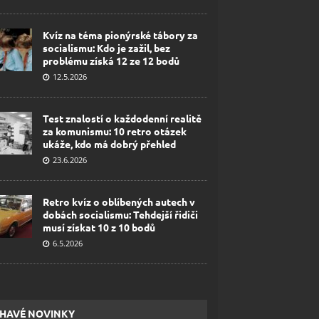
Kvíz na téma pionýrské tábory za
socialismu: Kdo je zažil, bez
problému získá 12 ze 12 bodů
12.5.2026
Test znalostí o každodenní realitě
za komunismu: 10 retro otázek
ukáže, kdo má dobrý přehled
23.6.2026
Retro kvíz o oblíbených autech v
dobách socialismu: Tehdejší řidiči
musí získat 10 z 10 bodů
6.5.2026
HAVÉ NOVINKY