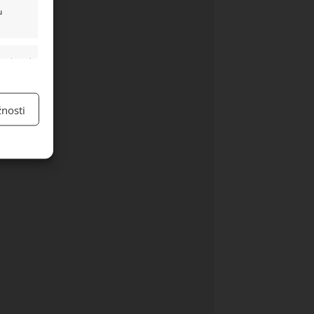
u
y aktivní
nosti
y aktivní