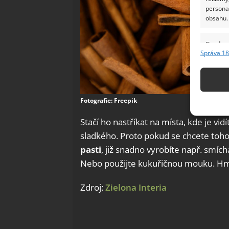
persona
obsahu.
Funkc
Správa 18
Přiřazov
Identifi
Použív
Fotografie: Freepik
základ
Stačí ho nastříkat na místa, kde je vid
sladkého. Proto pokud se chcete toho
Zajišt
odstra
pasti
, již snadno vyrobíte např. smí
Ukládá
Nebo použijte kukuřičnou mouku. Hmy
Zdroj:
Zielona Interia