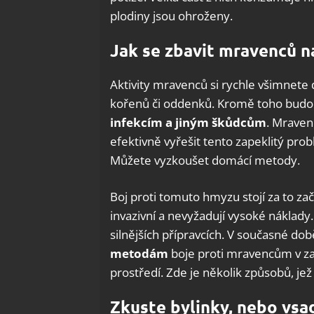
plodiny jsou ohroženy.
Jak se zbavit mravenců n
Aktivity mravenců si rychle všimnete
kořenů či oddenků. Kromě toho budou
infekcím a jiným škůdcům
. Mravenc
efektivně vyřešit tento zapeklitý probl
Můžete vyzkoušet domácí metody.
Boj proti tomuto hmyzu stojí za to za
invazivní a nevyžadují vysoké náklad
silnějších přípravcích. V současné dob
metodám
boje proti mravencům v za
prostředí. Zde je několik způsobů, jež 
Zkuste bylinky, nebo vsa