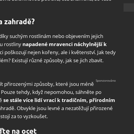
a zahradě?
 díky suchým rostlinám nebo objevením jejich
 rostliny
napadené mravenci náchylnější k
i poškozují nejen kořeny, ale i květenství. Jak tedy
ém? Existují různé způsoby, jak se jich zbavit.
čít přirozenými způsoby, které jsou méně
y. Pouze tehdy, když nepomohou, sáhněte po
ě
se stále více lidí vrací k tradičním, přírodním
hradě. Obvykle jsou levné a nezatěžují přirozené
stojí za to vyzkoušet.
ďte na ocet