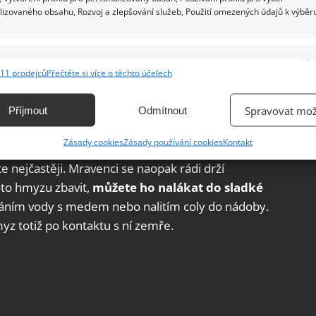
lizovaného obsahu, Rozvoj a zlepšování služeb, Použití omezených údajů k výběr
e
Vžd
11 prodejců
Přečtěte si více o těchto účelech
ání a kombinování údajů z jiných zdrojů údajů, Propojení různých zařízení,
kace zařízení na základě automaticky přenášených informací.
Spravovat mož
Příjmout
Odmítnout
ání přesných údajů o zeměpisné poloze, Identifikace zařízení na
Zásady cookies
Zásady používání cookies
Kontakt
ě aktivně vyžádaných informací.
íte nejčastěji. Mravenci se naopak rádi drží
to hmyzu zbavit,
můžete ho nalákat do sladké
ění bezpečnosti, předcházení a zjišťování podvodů a
ňování chyb, Poskytování a zobrazování reklamy a obsahu,
cháním vody s medem nebo nalitím coly do nádoby.
Vžd
ní a sdělování voleb ochrany osobních údajů.
z totiž po kontaktu s ní zemře.