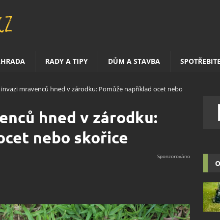
AHRADA
RADY A TIPY
DŮM A STAVBA
SPOTŘEBIT
 invazi mravenců hned v zárodku: Pomůže například ocet nebo
enců hned v zárodku:
ocet nebo skořice
O