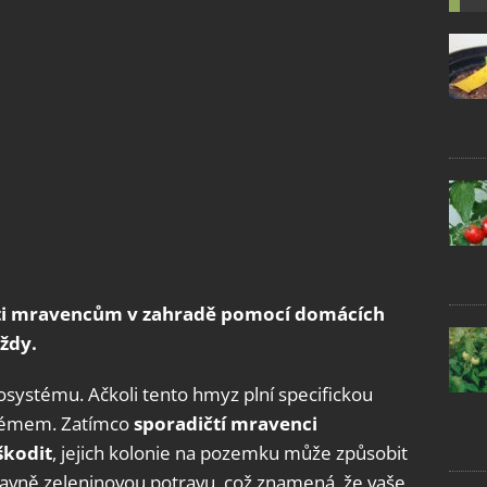
proti mravencům v zahradě pomocí domácích
ždy.
osystému. Ačkoli tento hmyz plní specifickou
blémem. Zatímco
sporadičtí mravenci
škodit
, jejich kolonie na pozemku může způsobit
hlavně zeleninovou potravu, což znamená, že vaše