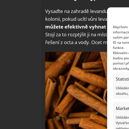
Vysaďte na zahradě levanduli nebo ma
kolonii, pokud ucítí vůni levandule či 
můžete efektivně vyhnat hmyz z 
Abychom p
informací
Stojí za to rozptýlit ji na místa, kde 
našim par
řešení z octa a vody. Ocet má charakt
ID na tom
funkce.
Kliknutím
budou pou
pomocí př
obrazovky
Statist
Ukládání
obsahu, 
Market
Ukládání
Vytvářen
reklamy,