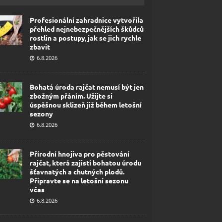
Profesionální zahradnice vytvořila
přehled nejnebezpečnějších škůdců
rostlin a postupy, jak se jich rychle
zbavit
6.8.2026
Bohatá úroda rajčat nemusí být jen
zbožným přáním. Užijte si
úspěšnou sklizeň již během letošní
sezony
6.8.2026
Přírodní hnojiva pro pěstování
rajčat, která zajistí bohatou úrodu
šťavnatých a chutných plodů.
Připravte se na letošní sezonu
včas
6.8.2026