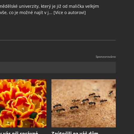
ědělské univerzity, který je již od malička velkým
še, co je možné najít v j...
[Více o autorovi]
y vás při správné
Zaútočili na váš dům