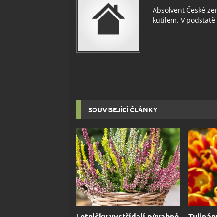
Absolvent České zem
kutilem. V podstatě v
SOUVISEJÍCÍ ČLÁNKY
Letničky vystřídají půvabné
Tulipán