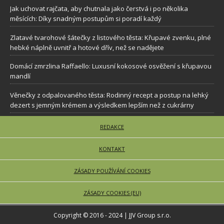
Jak uchovat rajčata, aby chutnala jako čerstvá i po několika
měsících: Díky snadným postupům si poradí každý
Zlatavé tvarohové šátečky z listového těsta: Křupavé zvenku, plné
hebké náplně uvnitř a hotové dřív, než se nadějete
Domácí zmrzlina Raffaello: Luxusní kokosové osvěžení s křupavou
mandlí
Věnečky z odpalovaného těsta: Rodinný recept a postup na lehký
dezert s jemným krémem a výsledkem lepším než z cukrárny
REDAKCE
KONTAKT
ZÁSADY POUŽÍVÁNÍ COOKIES
ZÁSADY COOKIES (EU)
Copyright © 2016 - 2024 | JJV Group s.r.o.