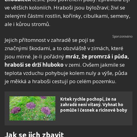
ve větších koloniích. Hraboši jsou býložraví; živí se
zelenými částmi rostlin, kořínky, cibulkami, semeny,
ale i kůrou stromů.
Jejich přítomnost v zahradě se pojí se
značnými škodami, a to obzvláště v zimách, které
jsou mírné. Je-li pořádný
mráz, že promrzá i půda,
hraboši se drží hluboko
v zemi. Ovšem jakmile se
teplota vzduchu pohybuje kolem nuly a výše, půda
je měkká a hraboši cestují po celém pozemku.
Krtek rychle pochopí, že na
zahradě není vítaný. Vyhnat ho
pomůže i česnek a ricinové boby
Jak se jich zbavit