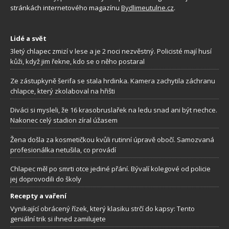
stránkách internetového magazínu
Bydlimeutulne.cz
.
Lidé a svět
3letý chlapec zmizí v lese a je 2 noci nezvěstný. Policisté mají husí
kůži, když jim řekne, kdo se o něho postaral
Ze zástupkyně šerifa se stala hrdinka. Kamera zachytila záchranu
chlapce, který zkolaboval na hřišti
Diváci si mysleli, že 16 krasobruslařek na ledu snad ani být nechce.
Nakonec celý stadion zíral úžasem
Žena došla za kosmetičkou kvůli rutinní úpravě obočí. Samozvaná
profesionálka netušila, co provádí
Chlapec měl po smrti otce jediné přání. Bývalí kolegové od policie
jej doprovodili do školy
Recepty a vaření
Vynikající obrácený řízek, který klasiku strčí do kapsy: Tento
geniální trik si ihned zamilujete