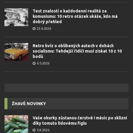
Test znalostí o každodenní realitě za
komunismu: 10 retro otázek ukáže, kdo má
dobrý přehled
23.6.2026
Retro kvíz o oblíbených autech v dobách
socialismu: Tehdejší řidiči musí získat 10 z 10
bodů
6.5.2026
ŽHAVÉ NOVINKY
Vaše okurky zůstanou čerstvé i měsíc po sklizni
díky tomuto lidovému fíglu
5.8.2026