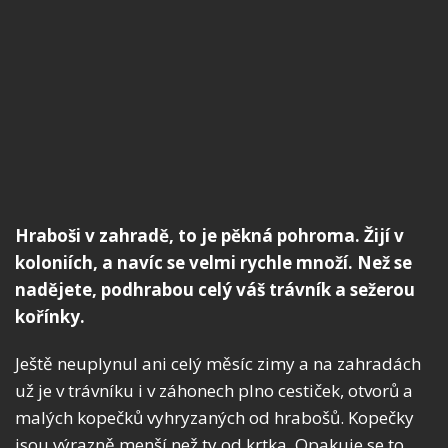
Hraboši v zahradě, to je pěkná pohroma. Žijí v
koloniích, a navíc se velmi rychle množí. Než se
nadějete, podhrabou celý váš trávník a sežerou
kořínky.
Ještě neuplynul ani celý měsíc zimy a na zahradách
už je v trávníku i v záhonech plno cestiček, otvorů a
malých kopečků vyhryzaných od hrabošů. Kopečky
jsou výrazně menší než ty od krtka. Opakuje se to