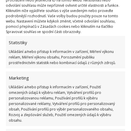
Prostřednictvím výkalů mohou být přenašeči
procházení nebo jedinečná ID na tomto webu. Nesouhlas nebo
odvolání souhlasu může nepříznivě ovlivnit určité vlastnosti a funkce.
nemocí
a také mohou na vaši zahradu zavléct
Kliknutím níže vyjádřete souhlas s výše uvedeným nebo proveďte
parazity. Na BydlímeÚtulně jsme již dříve napsali o
podrobnější rozhodnutí. Vaše volby budou použity pouze na tomto
webu. Nastavení můžete kdykoli změnit, včetně odvolání souhlasu,
tom, jak se můžete humánní cestou na zahradě
pomocí přepínačů v Zásadách cookies nebo kliknutím na tlačítko
zbavit krtka
.
Spravovat souhlas ve spodní části obrazovky.
Statistiky
Ukládání a/nebo přístup k informacím v zařízení, Měření výkonu
reklam, Měření výkonu obsahu, Porozumění publiku
prostřednictvím statistik nebo kombinací údajů z různých zdrojů.
Marketing
Ukládání a/nebo přístup k informacím v zařízení, Použití
omezených údajů k výběru reklam, Vytváření profilů pro
personalizovanou reklamu, Používání profilů k výběru
personalizované reklamy, Vytváření profilů pro personalizovaný
obsah, Používání profilů pro výběr personalizovaného obsahu,
Rozvoj a zlepšování služeb, Použití omezených údajů k výběru
obsahu.