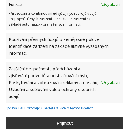
Funkce
Vždy aktivní
Přiřazování a kombinování údajů z jiných zdrojů údajů,
Propojení různých zařízení, Identifikace zařízení na
základě automaticky přenášených informací.
HRABOŠ
JAK SE ZBAVIT HLODAVCŮ
PŘÍRODNÍ ODPUZOVAČE
ZAHRADA
Používání přesných údajů o zeměpisné poloze,
Identifikace zařízení na základě aktivně vyžádaných
informací.
Přidejte svůj názor
KOMENTOVAT
Zajištění bezpečnosti, předcházení a
zjišťování podvodů a odstraňování chyb,
Poskytování a zobrazování reklamy a obsahu,
Vždy aktivní
Hana Musilová
Ukládání a sdělování voleb ochrany osobních
Do redakce Bydlimeutulne.cz se
údajů.
přidala během svých studií a práce
redaktorky ji tak nadchla, že se
Správa 1811 prodejců
Přečtěte si více o těchto účelech
rozhodla zůstat. Její v...
[Více o
autorovi]
Příjmout