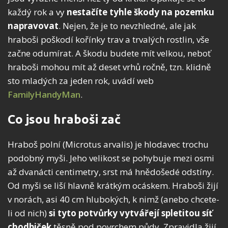
každý rok a vy
nestačíte tyhle škody na pozemku
napravovat
. Nejen, že je to nevzhledné, ale jak
hraboši poškodí kořínky trav a trvalých rostlin, vše
začne odumírat. A škodu budete mít velkou, neboť
hraboši mohou mít až deset vrhů ročně, tzn. klidně
sto mladých za jeden rok, uvádí web
FamilyHandyMan
.
Co jsou hraboši zač
Hraboš polní (Microtus arvalis) je hlodavec trochu
podobný myši. Jeho velikost se pohybuje mezi osmi
až dvanácti centimetry, srst má hnědošedé odstíny.
Od myši se liší hlavně krátkým ocáskem. Hraboši žijí
v norách, asi 40 cm hlubokých, k nimž (anebo chcete-
li od nich)
si tyto potvůrky vytvářejí spletitou síť
chodbiček
těsně pod povrchem půdy. Zpravidla žijí