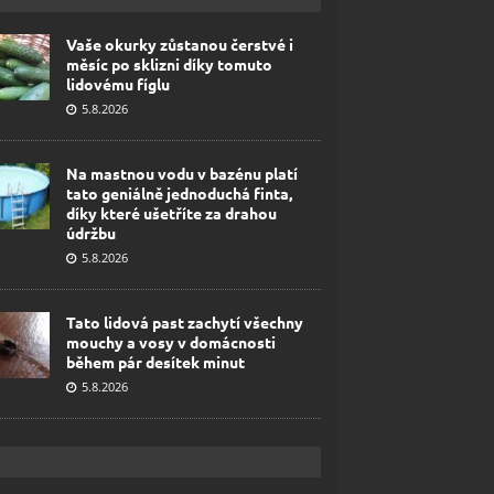
Vaše okurky zůstanou čerstvé i
měsíc po sklizni díky tomuto
lidovému fíglu
5.8.2026
Na mastnou vodu v bazénu platí
tato geniálně jednoduchá finta,
díky které ušetříte za drahou
údržbu
5.8.2026
Tato lidová past zachytí všechny
mouchy a vosy v domácnosti
během pár desítek minut
5.8.2026