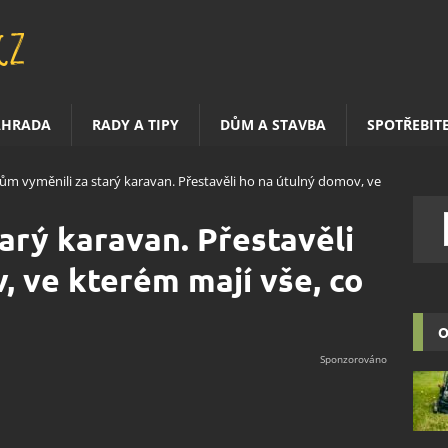
AHRADA
RADY A TIPY
DŮM A STAVBA
SPOTŘEBIT
ům vyměnili za starý karavan. Přestavěli ho na útulný domov, ve
arý karavan. Přestavěli
, ve kterém mají vše, co
O