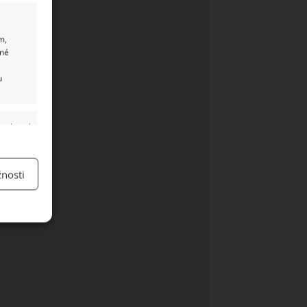
m,
ané
u
y aktivní
nosti
y aktivní