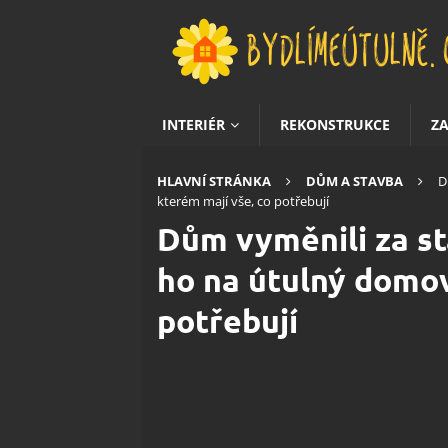
INTERIÉR
REKONSTRUKCE
Z
HLAVNÍ STRÁNKA
DŮM A STAVBA
D
kterém mají vše, co potřebují
Dům vyměnili za st
ho na útulný domov
potřebují