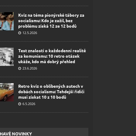
Kvíz na téma pionýrské tábory za
socialismu: Kdo je zažil, bez
problému získá 12 ze 12 bodů
12.5.2026
Test znalostí o každodenní realitě
za komunismu: 10 retro otázek
ukáže, kdo má dobrý přehled
23.6.2026
Retro kvíz o oblíbených autech v
dobách socialismu: Tehdejší řidiči
musí získat 10 z 10 bodů
6.5.2026
HAVÉ NOVINKY