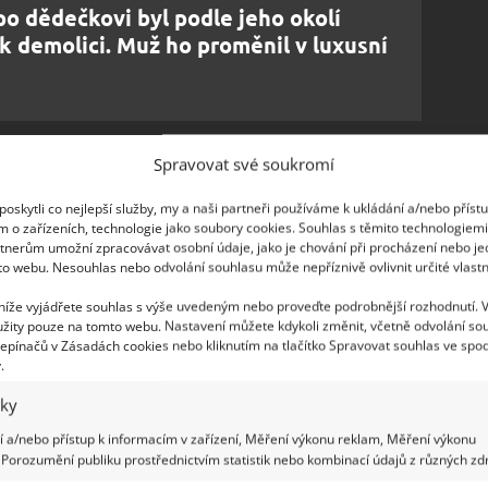
o dědečkovi byl podle jeho okolí
 demolici. Muž ho proměnil v luxusní
Spravovat své soukromí
elem rozhodla, není v USA nijak výjimečný. Jak
oskytli co nejlepší služby, my a naši partneři používáme k ukládání a/nebo příst
m o zařízeních, technologie jako soubory cookies. Souhlas s těmito technologiem
ou pro mnoho Američanů nedosažitelné. Proto se
tnerům umožní zpracovávat osobní údaje, jako je chování při procházení nebo j
ch – ať už v přestavěných dodávkách, nebo třeba
to webu. Nesouhlas nebo odvolání souhlasu může nepříznivě ovlivnit určité vlastn
ktu, že
mají pojízdný domov, k tomu, aby
 níže vyjádřete souhlas s výše uvedeným nebo proveďte podrobnější rozhodnutí. 
 jednom místě, jako třeba mladík, který si přestavěl
žity pouze na tomto webu. Nastavení můžete kdykoli změnit, včetně odvolání so
epínačů v Zásadách cookies nebo kliknutím na tlačítko Spravovat souhlas ve spod
jsme o něm na BydlímeÚtulně.
.
iky
 tráví nejvíce času v jejich obývacím pokoji, který
u.
Na druhém konci je poté otevřená ložnice
.
 a/nebo přístup k informacím v zařízení, Měření výkonu reklam, Měření výkonu
Porozumění publiku prostřednictvím statistik nebo kombinací údajů z různých zdr
zí základně zařízená kuchyně s místem pro