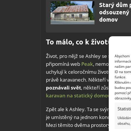
Starý dům p
odsouzený k
domov
To málo, co k životu stačí
Život, pro nějž se Ashley se svým přít
Abychom p
informací
připomíná web
Peak
, nemovitosti js
našim par
uchylují k celoročnímu životu na kole
ID na tom
funkce.
právě karavanech. Někteří využívají fa
Kliknutím
poznávali svět
, někteří zůstávají na
budou pou
pomocí př
karavan na statický domov
– psali 
obrazovky
Statist
Zpět ale k Ashley. Ta se svým přítelem
je umístěný na jednom konci karavan
Ukládání
obsahu, 
Mezi těmito dvěma prostory se nachá