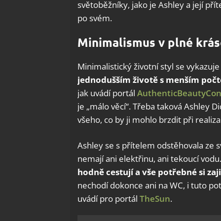
světoběžníky, jako je Ashley a její pří
po svém.
Minimalismus v plné krás
Minimalistický životní styl se vykazu
jednodušším životě s menším po
jak uvádí portál
AuthenticBeautyCon
je „málo věcí“. Třeba taková Ashley Di
všeho, co by ji mohlo brzdit při realiz
Ashley se s přítelem odstěhovala ze
nemají ani elektřinu, ani tekoucí vodu
hodně cestují a vše potřebné si za
nechodí dokonce ani na WC, i tuto pot
uvádí pro portál
TheSun
.