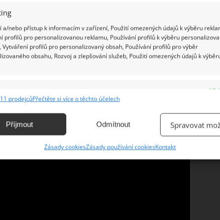
aná toaleta. Mladý pár nemá velké životní nároky,
ing
okojení.
 a/nebo přístup k informacím v zařízení, Použití omezených údajů k výběru rekla
í profilů pro personalizovanou reklamu, Používání profilů k výběru personalizov
 Vytváření profilů pro personalizovaný obsah, Používání profilů pro výběr
lizovaného obsahu, Rozvoj a zlepšování služeb, Použití omezených údajů k výběr
e
Vžd
11 prodejců
Přečtěte si více o těchto účelech
ání a kombinování údajů z jiných zdrojů údajů, Propojení různých zařízení,
kace zařízení na základě automaticky přenášených informací.
Příjmout
Odmítnout
Spravovat mož
ání přesných údajů o zeměpisné poloze, Identifikace zařízení na
Zásady cookies
Zásady používání cookies
Kontakt
ě aktivně vyžádaných informací.
ění bezpečnosti, předcházení a zjišťování podvodů a
ňování chyb, Poskytování a zobrazování reklamy a obsahu,
Vžd
ní a sdělování voleb ochrany osobních údajů.