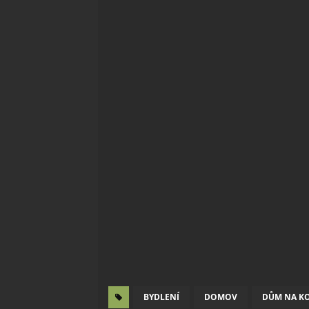
BYDLENÍ
DOMOV
DŮM NA K