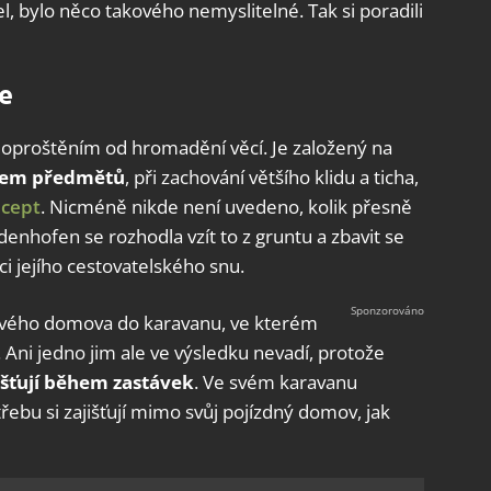
tel, bylo něco takového nemyslitelné. Tak si poradili
e
je oproštěním od hromadění věcí. Je založený na
čtem předmětů
, při zachování většího klidu a ticha,
cept
. Nicméně nikde není uvedeno, kolik přesně
denhofen se rozhodla vzít to z gruntu a zbavit se
aci jejího cestovatelského snu.
 svého domova do karavanu, ve kterém
. Ani jedno jim ale ve výsledku nevadí, protože
jišťují během zastávek
. Ve svém karavanu
řebu si zajišťují mimo svůj pojízdný domov, jak