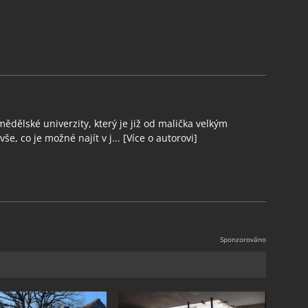
ědělské univerzity, který je již od malička velkým
še, co je možné najít v j...
[Více o autorovi]