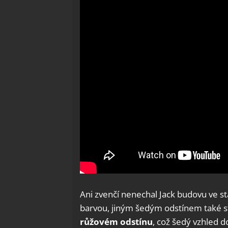
Ani zvenčí nenechal Jack budovu ve s
barvou, jiným šedým odstínem také s
růžovém odstínu
, což šedý vzhled d