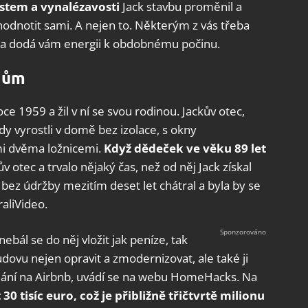
tem a vynalézavosti
Jack stavbu proměnil a
zhodnotit sami. A nejen to. Některým z vás třeba
ce a dodá vám energii k obdobnému počinu.
 dům
e 1959 a žil v ní se svou rodinou. Jackův otec,
dy vyrostli v domě bez izolace, s okny
i dvěma ložnicemi.
Když dědeček ve věku 89 let
v otec a trvalo nějaký čas, než od něj Jack získal
bez údržby mezitím deset let chátral a byla by se
raliVideo.
nebál se do něj vložit jak peníze, tak
budovu nejen opravit a zmodernizovat, ale také ji
mání na Airbnb, uvádí se na webu HomeHacks. Na
30 tisíc euro, což je přibližně třičtvrtě milionu