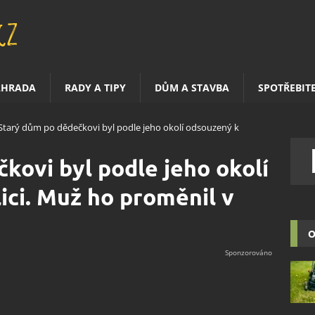
AHRADA
RADY A TIPY
DŮM A STAVBA
SPOTŘEBIT
Starý dům po dědečkovi byl podle jeho okolí odsouzený k
kovi byl podle jeho okolí
ci. Muž ho proměnil v
O