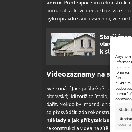
korun
. Před započetím rekonstrukčníc
pomáhal Jackovi otec a zbavovali se 
bylo opravdu skoro všechno, včetně l
Starší žena
vlastním oč
k slzám
Abychom p
informací
našim par
Videozáznamy na sítích
ID na tom
funkce.
Kliknutím
Své konání Jack průběžně natáčel a zve
budou pou
pomocí př
obrovská; lidi totiž zajímalo, jak se 
obrazovky
dařit. Někdo byl možná jen zvědavý, ale
Statist
se přesvědčit, zda rekonstrukce lze re
Ukládání
náklady a jak příbytek bude nako
obsahu, 
rekonstrukci a videa na sítě vkládal. C