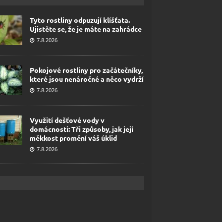
Tyto rostliny odpuzují klíšťata.
Ujistěte se, že je máte na zahrádce
7.8.2026
Pokojové rostliny pro začátečníky,
které jsou nenáročné a něco vydrží
7.8.2026
Využití dešťové vody v
domácnosti: Tři způsoby, jak její
měkkost promění váš úklid
7.8.2026