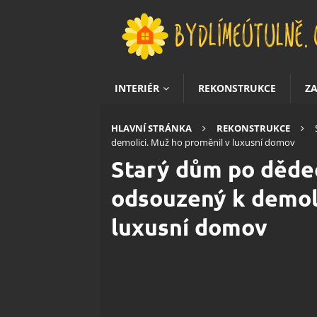
INTERIÉR
REKONSTRUKCE
Z
HLAVNÍ STRÁNKA
REKONSTRUKCE
demolici. Muž ho proměnil v luxusní domov
Starý dům po dědeč
odsouzený k demoli
luxusní domov