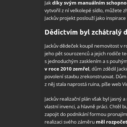
Jak
díky svým manuálním schopnos
vytvořil z ní velkolepé sídlo, můžete 
Jackův projekt poslouží jako inspira
Dědictvím byl zchátralý
Jackův dědeček koupil nemovitost v roc
jeho pět sourozenců a jejich rodiče te
s jednoduchým zasklením a s pouhým
v roce 2010 zemřel
, dům zdědil Jacků
povolení stavbu zrekonstruovat. Dům 
z něj stala naprostá ruina, píše web Vi
Jackův realizační plán však byl jasný a 
vlastní invenci, a hlavně práci. Chtěl 
zapojit do podnikání formou pronají
realizaci svého záměru
měl rozpočet 