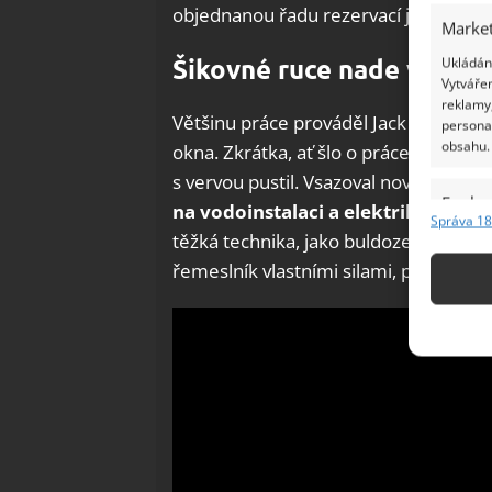
objednanou řadu rezervací ještě pře
Market
Šikovné ruce nade všech
Ukládání
Vytvářen
reklamy,
Většinu práce prováděl Jack sám. Odbou
persona
obsahu.
okna. Zkrátka, ať šlo o práce likvidač
s vervou pustil. Vsazoval nová okna, vy
Funkc
na vodoinstalaci a elektrikářské p
Správa 18
Přiřazov
těžká technika, jako buldozer a moto
Identifi
řemeslník vlastními silami, případně
Použív
základ
Zajišt
odstra
Ukládá