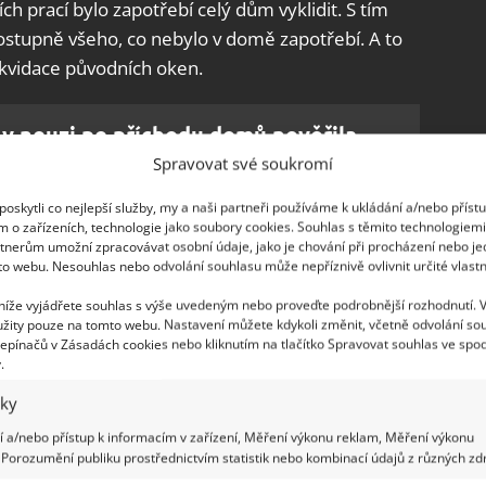
h prací bylo zapotřebí celý dům vyklidit. S tím
postupně všeho, co nebylo v domě zapotřebí. A to
ikvidace původních oken.
 v nouzi po příchodu domů nevěřila
ím. To, co provedli sousedé, ji dohnalo
Spravovat své soukromí
oskytli co nejlepší služby, my a naši partneři používáme k ukládání a/nebo příst
m o zařízeních, technologie jako soubory cookies. Souhlas s těmito technologiem
tnerům umožní zpracovávat osobní údaje, jako je chování při procházení nebo j
to webu. Nesouhlas nebo odvolání souhlasu může nepříznivě ovlivnit určité vlastn
 níže vyjádřete souhlas s výše uvedeným nebo proveďte podrobnější rozhodnutí. 
řejňoval na sociálních sítích. Sledovanost byla
žity pouze na tomto webu. Nastavení můžete kdykoli změnit, včetně odvolání so
epínačů v Zásadách cookies nebo kliknutím na tlačítko Spravovat souhlas ve spod
Jackovi a jeho otci přestavba starého domu bude
.
 někteří lidé hledají na internetu inspiraci. Chtějí
iky
alizovat jen vlastním přičiněním,
jaké jsou
 a/nebo přístup k informacím v zařízení, Měření výkonu reklam, Měření výkonu
nec vypadat
. A tak Jack dokumentoval celou
Porozumění publiku prostřednictvím statistik nebo kombinací údajů z různých zdr
elé zveřejnění vedlo i k tomu, že měl Jack