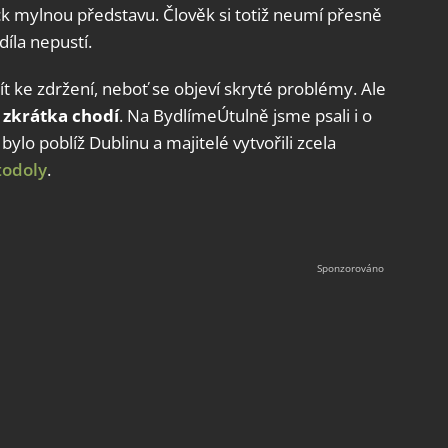
k mylnou představu. Člověk si totiž neumí přesně
íla nepustí.
ít ke zdržení, neboť se objeví skryté problémy. Ale
 zkrátka chodí
. Na BydlímeÚtulně jsme psali i o
 bylo poblíž Dublinu a majitelé vytvořili zcela
todoly
.