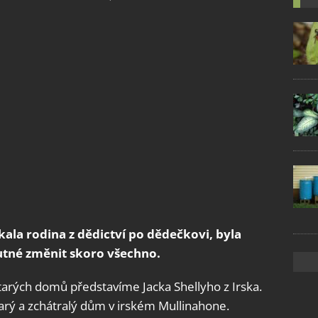
ala rodina z dědictví po dědečkovi, byla
utné změnit skoro všechno.
tarých domů představíme Jacka Shellyho z Irska.
tarý a zchátralý dům v irském Mullinahone.