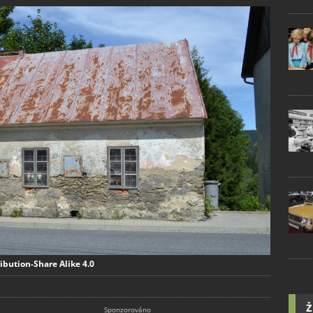
bution-Share Alike 4.0
Ž