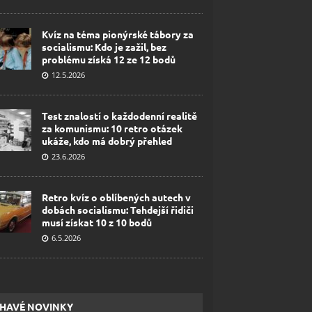
Kvíz na téma pionýrské tábory za
socialismu: Kdo je zažil, bez
problému získá 12 ze 12 bodů
12.5.2026
Test znalostí o každodenní realitě
za komunismu: 10 retro otázek
ukáže, kdo má dobrý přehled
23.6.2026
Retro kvíz o oblíbených autech v
dobách socialismu: Tehdejší řidiči
musí získat 10 z 10 bodů
6.5.2026
HAVÉ NOVINKY