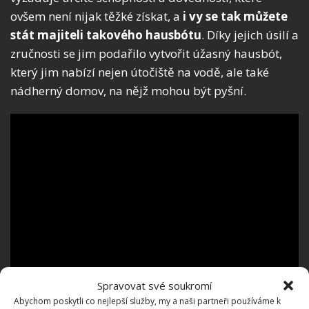
ovšem není nijak těžké získat, a
i vy se tak můžete
stát majiteli takového hausbótu
. Díky jejich úsilí a
zručnosti se jim podařilo vytvořit úžasný hausbót,
který jim nabízí nejen útočiště na vodě, ale také
nádherný domov, na nějž mohou být pyšní.
Spravovat své soukromí
Abychom poskytli co nejlepší služby, my a naši partneři používáme k