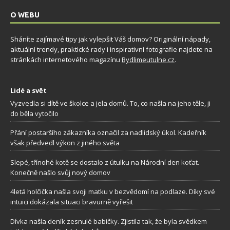
O WEBU
Sháníte zajímavé tipy jak vylepšit Váš domov? Originální nápady,
aktuální trendy, praktické rady i inspirativní fotografie najdete na
stránkách internetového magazínu
Bydlimeutulne.cz
.
Lidé a svět
Vyzvedla si dítě ve školce a jela domů. To, co našla na jeho těle, ji
do běla vytočilo
Přání postaršího zákazníka označil za nadlidský úkol. Kadeřník
však předvedl výkon z jiného světa
Slepé, třínohé kotě se dostalo z útulku na Národní den koťat.
Konečně našlo svůj nový domov
4letá holčička našla svoji matku v bezvědomí na podlaze. Díky své
intuici dokázala situaci bravurně vyřešit
Dívka našla deník zesnulé babičky. Zjistila tak, že byla svědkem