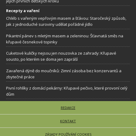
jejích prvních dětských kroků
Recepty a vaření
Chléb s vařeným vepřovým masem a šťávou: Staročeský způsob,
jak z jednoduché suroviny udělat pořádné jídlo
Pikantní pánev s mletým masem a zeleninou: Šťavnatá směs na
křupavé česnekové topinky
Cuketové kuličky nejsou jen nouzovka ze zahrady: Křupavé
sousto, po kterém se doma jen zapráší
Zavařená dýně do moučníků: Zimní zásoba bez konzervantů a
zbytečné práce
Pivní rohlíky z domácí pekárny: Křupavé pečivo, které provoní celý
dům
REDAKCE
KONTAKT
ZÁSADY POUŽÍVÁNÍ COOKIES