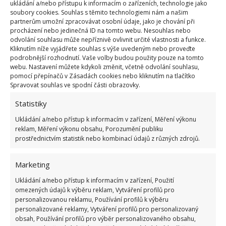
ukládání a/nebo přístupu k informacím o zařízeních, technologie jako
soubory cookies. Souhlas s těmito technologiemi nám a našim
partnerům umožní zpracovávat osobní údaje, jako je chování při
procházení nebo jedinečná ID na tomto webu. Nesouhlas nebo
odvolání souhlasu může nepříznivě ovlivnit určité vlastnosti a funkce.
Kliknutím níže vyjádřete souhlas s výše uvedeným nebo proveďte
podrobnější rozhodnutí. Vaše volby budou použity pouze na tomto
webu. Nastavení můžete kdykoli změnit, včetně odvolání souhlasu,
Jason a Kaylee dokázali proměnit starou loď v útulný
pomocí přepínačů v Zásadách cookies nebo kliknutím na tlačítko
a moderní domov. Ať už jste fanouškem života na
Spravovat souhlas ve spodní části obrazovky.
vodě, nebo jste jen zvědaví na nové způsoby života,
Statistiky
tento pár vám poskytuje inspiraci k tomu,
jak si
Ukládání a/nebo přístup k informacím v zařízení, Měření výkonu
vytvořit svůj vlastní neobvyklý a útulný domov
.
reklam, Měření výkonu obsahu, Porozumění publiku
Mladý pár se netají finanční náročností tohoto
prostřednictvím statistik nebo kombinací údajů z různých zdrojů.
obydlí. Nechávají do něj ale nahlédnout, a tak
Marketing
inspirovat ostatní.
Ukládání a/nebo přístup k informacím v zařízení, Použití
Zdroj:
Newsner
omezených údajů k výběru reklam, Vytváření profilů pro
personalizovanou reklamu, Používání profilů k výběru
personalizované reklamy, Vytváření profilů pro personalizovaný
obsah, Používání profilů pro výběr personalizovaného obsahu,