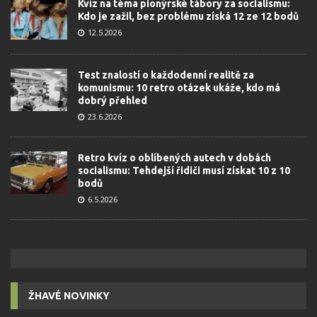
Kvíz na téma pionýrské tábory za socialismu:
Kdo je zažil, bez problému získá 12 ze 12 bodů
12.5.2026
Test znalostí o každodenní realitě za
komunismu: 10 retro otázek ukáže, kdo má
dobrý přehled
23.6.2026
Retro kvíz o oblíbených autech v dobách
socialismu: Tehdejší řidiči musí získat 10 z 10
bodů
6.5.2026
ŽHAVÉ NOVINKY