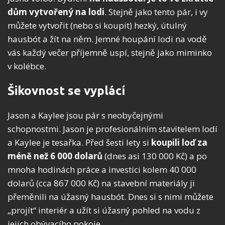
dům vytvořený na lodi
. Stejně jako tento pár, i vy
můžete vytvořit (nebo si koupit) hezký, útulný
hausbót a žít na něm. Jemné houpání lodi na vodě
vás každý večer příjemně uspí, stejně jako miminko
v kolébce.
Šikovnost se vyplácí
Jason a Kaylee jsou pár s neobyčejnými
schopnostmi. Jason je profesionálním stavitelem lodí
a Kaylee je tesařka. Před šesti lety si
koupili loď za
méně než 6 000 dolarů
(dnes asi 130 000 Kč) a po
mnoha hodinách práce a investici kolem 40 000
dolarů (cca 867 000 Kč) na stavební materiály ji
přeměnili na úžasný hausbót. Dnes si s nimi můžete
„projít“ interiér a užít si úžasný pohled na vodu z
jejich obývacího pokoje.