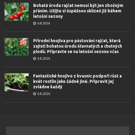
Bohatá úroda rajčat nemusí být jen zbožným
přáním. Užijte si úspěšnou sklizeň již během
letošní sezony
6.8.2026
Přírodní hnojiva pro pěstování rajčat, která
zajistí bohatou úrodu šťavnatých a chutných
plodů. Připravte se na letošní sezonu včas
6.8.2026
Fantastické hnojivo z kvasnic podpoří růst a
květ rostlin jako žádné jiné. Připravit jej
zvládne každý
6.8.2026