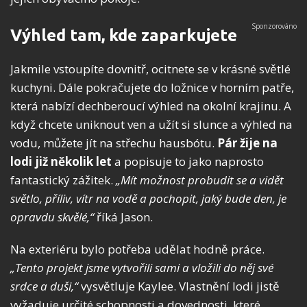
Výhled tam, kde zaparkujete
Jakmile vstoupíte dovnitř, ocitnete se v krásné světlé
kuchyni. Dále pokračujete do ložnice v horním patře,
která nabízí dechberoucí výhled na okolní krajinu. A
když chcete uniknout ven a užít si slunce a výhled na
vodu, můžete jít na střechu hausbótu.
Pár žije na
lodi již několik let
a popisuje to jako naprosto
fantastický zážitek.
„Mít možnost probudit se a vidět
světlo, příliv, vítr na vodě a pochopit, jaký bude den, je
opravdu skvělé,“
říká Jason.
Na exteriéru bylo potřeba udělat hodně práce.
„Tento projekt jsme vytvořili sami a vložili do něj své
srdce a duši,“
vysvětluje Kaylee. Vlastnění lodi jistě
vyžaduje určité schopnosti a dovednosti, které