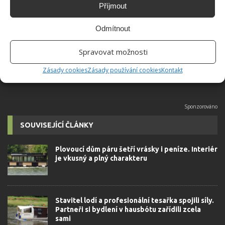
Příjmout
Absolvent České zemědělské
univerzity, který je již od malička
Odmítnout
velkým kutilem. V podstatě vše, co je
možné najít v j...
[Více o autorovi]
Spravovat možnosti
Zásady cookies
Zásady používání cookies
Kontakt
SOUVISEJÍCÍ ČLÁNKY
Plovoucí dům páru šetří vrásky i peníze. Interiér
je vkusný a plný charakteru
Stavitel lodí a profesionální tesařka spojili síly.
Partneři si bydlení v hausbótu zařídili zcela
sami