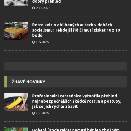
dobrý přehled
23.6.2026
Retro kvíz o oblíbených autech v dobách
socialismu: Tehdejší řidiči musí získat 10 z 10
bodů
6.5.2026
ŽHAVÉ NOVINKY
Profesionální zahradnice vytvořila přehled
nejnebezpečnějších škůdců rostlin a postupy,
jak se jich rychle zbavit
6.8.2026
Bohatá úroda rajčat nemusí být jen zbožným