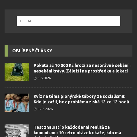
OBLÍBENÉ ČLÁNKY
Pokuta až 10 000 Kč hrozí za nesprávné sekání i
nesekání trávy. Záleží i na prostředku a lokaci
1.6.2026
Kvíz na téma pionýrské tábory za socialismu:
Kdo je zažil, bez problému získá 12 ze 12 bodů
12.5.2026
Test znalostí o každodenní realitě za
komunismu: 10 retro otázek ukáže, kdo má