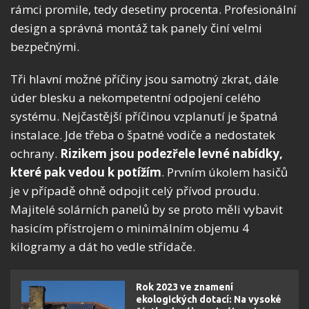
rámci promile, tedy desetiny procenta. Profesionální
design a správná montáž tak panely činí velmi
bezpečnými.
Tři hlavní možné příčiny jsou samotný zkrat, dále
úder blesku a nekompetentní odpojení celého
systému. Nejčastější příčinou vzplanutí je špatná
instalace. Jde třeba o špatné vodiče a nedostatek
ochrany.
Rizikem jsou podezřele levné nabídky,
které pak vedou k potížím
. Prvním úkolem hasičů
je v případě ohně odpojit celý přívod proudu.
Majitelé solárních panelů by se proto měli vybavit
hasicím přístrojem o minimálním objemu 4
kilogramy a dát ho vedle střídače.
Rok 2023 ve znamení
ekologických dotací: Na vysoké