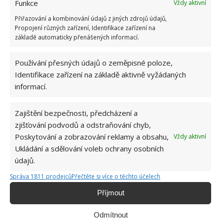
Funkce
Vždy aktivní
Přiřazování a kombinování údajů z jiných zdrojů údajů,
Propojení různých zařízení, Identifikace zařízení na
základě automaticky přenášených informací.
Používání přesných údajů o zeměpisné poloze,
Identifikace zařízení na základě aktivně vyžádaných
informací.
POŽÁR
STŘECHA
Zajištění bezpečnosti, předcházení a
zjišťování podvodů a odstraňování chyb,
Poskytování a zobrazování reklamy a obsahu,
Vždy aktivní
Ukládání a sdělování voleb ochrany osobních
Jiří Kolář
údajů.
Absolvent České zemědělské
univerzity, který je již od malička
Správa 1811 prodejců
Přečtěte si více o těchto účelech
velkým kutilem. V podstatě vše, co je
Příjmout
možné najít v j...
[Více o autorovi]
Odmítnout