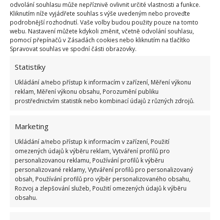
Moderní panely často využívají samozhasínací pásky
odvolání souhlasu může nepříznivě ovlivnit určité vlastnosti a funkce.
i profesionální ochranu proti jiskrám AFCI a AFDD.
Kliknutím níže vyjádřete souhlas s výše uvedeným nebo proveďte
podrobnější rozhodnutí. Vaše volby budou použity pouze na tomto
Během navrhování projektu si od zhotovitele vždy
webu. Nastavení můžete kdykoli změnit, včetně odvolání souhlasu,
vyžádejte podrobnou dokumentaci.
Kromě záruky
pomocí přepínačů v Zásadách cookies nebo kliknutím na tlačítko
Spravovat souhlas ve spodní části obrazovky.
kvality to bude klíčová informace
pro případný
zásah hasičů. Rozumné je pojistit domácnost přímo
Statistiky
proti tomuto druhu požáru. Riziko je sice malé,
Ukládání a/nebo přístup k informacím v zařízení, Měření výkonu
reklam, Měření výkonu obsahu, Porozumění publiku
případné ztráty se však mohou velmi prodražit.
prostřednictvím statistik nebo kombinací údajů z různých zdrojů.
Zdroj:
Deccoria
Marketing
Ukládání a/nebo přístup k informacím v zařízení, Použití
omezených údajů k výběru reklam, Vytváření profilů pro
personalizovanou reklamu, Používání profilů k výběru
personalizované reklamy, Vytváření profilů pro personalizovaný
obsah, Používání profilů pro výběr personalizovaného obsahu,
Rozvoj a zlepšování služeb, Použití omezených údajů k výběru
obsahu.