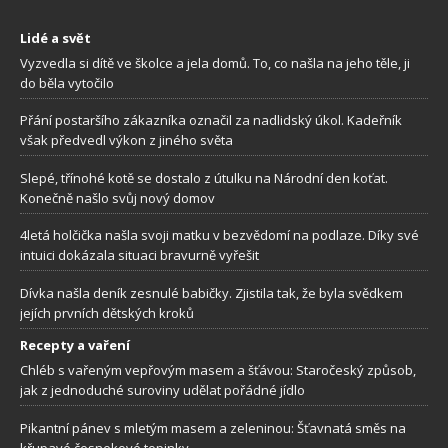
Lidé a svět
Vyzvedla si dítě ve školce a jela domů. To, co našla na jeho těle, ji
do běla vytočilo
Přání postaršího zákazníka označil za nadlidský úkol. Kadeřník
však předvedl výkon z jiného světa
Slepé, třínohé kotě se dostalo z útulku na Národní den koťat.
Konečně našlo svůj nový domov
4letá holčička našla svoji matku v bezvědomí na podlaze. Díky své
intuici dokázala situaci bravurně vyřešit
Dívka našla deník zesnulé babičky. Zjistila tak, že byla svědkem
jejích prvních dětských kroků
Recepty a vaření
Chléb s vařeným vepřovým masem a šťávou: Staročeský způsob,
jak z jednoduché suroviny udělat pořádné jídlo
Pikantní pánev s mletým masem a zeleninou: Šťavnatá směs na
křupavé česnekové topinky