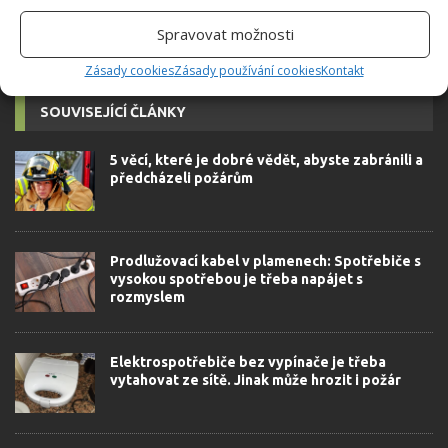
Spravovat možnosti
Zásady cookies
Zásady používání cookies
Kontakt
SOUVISEJÍCÍ ČLÁNKY
5 věcí, které je dobré vědět, abyste zabránili a
předcházeli požárům
Prodlužovací kabel v plamenech: Spotřebiče s
vysokou spotřebou je třeba napájet s
rozmyslem
Elektrospotřebiče bez vypínače je třeba
vytahovat ze sítě. Jinak může hrozit i požár