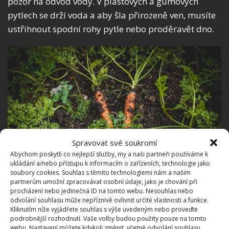
pozor na odvod vody. V plastových a gumových
pytlech se drží voda a aby šla přirozeně ven, musíte
ustřihnout spodní rohy pytle nebo proděravět dno.
Spravovat své soukromí
Abychom poskytli co nejlepší služby, my a naši partneři používáme k
ukládání a/nebo přístupu k informacím o zařízeních, technologie jako
soubory cookies. Souhlas s těmito technologiemi nám a našim
partnerům umožní zpracovávat osobní údaje, jako je chování při
procházení nebo jedinečná ID na tomto webu. Nesouhlas nebo
Fotografie: Unsplash
odvolání souhlasu může nepříznivě ovlivnit určité vlastnosti a funkce.
Kliknutím níže vyjádřete souhlas s výše uvedeným nebo proveďte
Jednou z obrovských výhod zeleniny vypěstované v
podrobnější rozhodnutí. Vaše volby budou použity pouze na tomto
pytlích je jednoznačně možnost dosáhnout dřívější
webu. Nastavení můžete kdykoli změnit, včetně odvolání souhlasu,