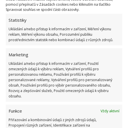
pomocí přepínačů v Zásadách cookies nebo kliknutím na tlačítko
sklizně, a například u brambor se dokonce u pytlové
Spravovat souhlas ve spodní části obrazovky.
výsadby uvádí až trojnásobný výnos na jednotku
Statistiky
plochy ve srovnání s obyčejným pěstováním v
Ukládání a/nebo přístup k informacím v zařízení, Měření výkonu
záhonu.
reklam, Měření výkonu obsahu, Porozumění publiku
prostřednictvím statistik nebo kombinací údajů z různých zdrojů.
Zdroj:
Gardeners
,
Homehacks
Marketing
Ukládání a/nebo přístup k informacím v zařízení, Použití
omezených údajů k výběru reklam, Vytváření profilů pro
personalizovanou reklamu, Používání profilů k výběru
personalizované reklamy, Vytváření profilů pro personalizovaný
obsah, Používání profilů pro výběr personalizovaného obsahu,
Rozvoj a zlepšování služeb, Použití omezených údajů k výběru
obsahu.
Funkce
Vždy aktivní
Přiřazování a kombinování údajů z jiných zdrojů údajů,
Propojení různých zařízení, Identifikace zařízení na