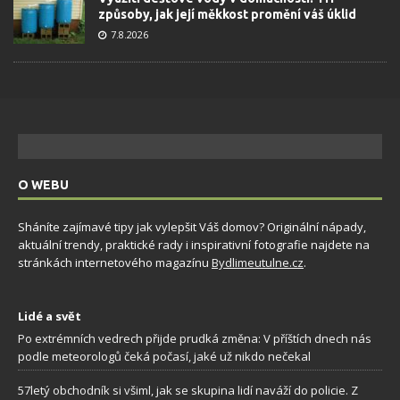
způsoby, jak její měkkost promění váš úklid
7.8.2026
O WEBU
Sháníte zajímavé tipy jak vylepšit Váš domov? Originální nápady,
aktuální trendy, praktické rady i inspirativní fotografie najdete na
stránkách internetového magazínu
Bydlimeutulne.cz
.
Lidé a svět
Po extrémních vedrech přijde prudká změna: V příštích dnech nás
podle meteorologů čeká počasí, jaké už nikdo nečekal
57letý obchodník si všiml, jak se skupina lidí naváží do policie. Z