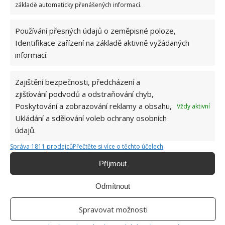
základě automaticky přenášených informací.
Používání přesných údajů o zeměpisné poloze,
Identifikace zařízení na základě aktivně vyžádaných
informací.
MRKEV
PĚSTOVÁNÍ
SAZENICE
Zajištění bezpečnosti, předcházení a
zjišťování podvodů a odstraňování chyb,
Poskytování a zobrazování reklamy a obsahu,
Vždy aktivní
Jiří Kolář
Ukládání a sdělování voleb ochrany osobních
Absolvent České zemědělské
údajů.
univerzity, který je již od malička
Správa 1811 prodejců
Přečtěte si více o těchto účelech
velkým kutilem. V podstatě vše, co je
možné najít v j...
[Více o autorovi]
Příjmout
Odmítnout
Spravovat možnosti