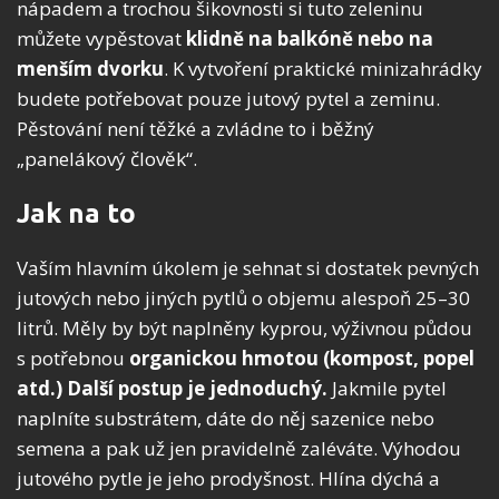
nápadem a trochou šikovnosti si tuto zeleninu
můžete vypěstovat
klidně na balkóně nebo na
menším dvorku
. K vytvoření praktické minizahrádky
budete potřebovat pouze jutový pytel a zeminu.
Pěstování není těžké a zvládne to i běžný
„panelákový člověk“.
Jak na to
Vaším hlavním úkolem je sehnat si dostatek pevných
jutových nebo jiných pytlů o objemu alespoň 25–30
litrů. Měly by být naplněny kyprou, výživnou půdou
s potřebnou
organickou hmotou (kompost, popel
atd.) Další postup je jednoduchý.
Jakmile pytel
naplníte substrátem, dáte do něj sazenice nebo
semena a pak už jen pravidelně zaléváte. Výhodou
jutového pytle je jeho prodyšnost. Hlína dýchá a