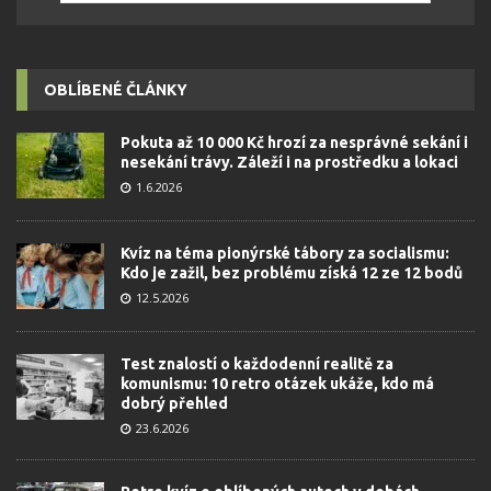
OBLÍBENÉ ČLÁNKY
Pokuta až 10 000 Kč hrozí za nesprávné sekání i
nesekání trávy. Záleží i na prostředku a lokaci
1.6.2026
Kvíz na téma pionýrské tábory za socialismu:
Kdo je zažil, bez problému získá 12 ze 12 bodů
12.5.2026
Test znalostí o každodenní realitě za
komunismu: 10 retro otázek ukáže, kdo má
dobrý přehled
23.6.2026