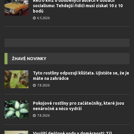
Retro kvíz o oblíbených autech v dobách
socialismu: Tehdejší řidiči musí získat 10 z 10
bodů
6.5.2026
ŽHAVÉ NOVINKY
Tyto rostliny odpuzují klíšťata. Ujistěte se, že je
máte na zahrádce
7.8.2026
Pokojové rostliny pro začátečníky, které jsou
nenáročné a něco vydrží
7.8.2026
Využití dešťové vody v domácnosti: Tři