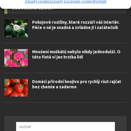
Zásady cookies
Zásady používání cookies
Kontakt
SOUVISEJÍCÍ ČLÁNKY
Pokojové rostliny, které rozzáří váš interiér.
Péče o ně je snadná a zvládne ji i začátečník
Množení muškátů nebylo nikdy jednodušší. O
této fintě ví jen hrstka lidí
Domácí přírodní hnojivo pro rychlý růst rajčat
bez chemie a zadarmo