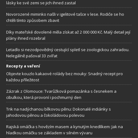
lásky ke své zemi se jich ihned zastal
Novorozené miminko našli v igelitové tašce v lese. Rodiče se ho
chtěli tímto způsobem zbavit
Díky mateřské dovolené měla získat až 2 000 000 Kč. Malý detail její
plány ihned rozebral
Letadlo si nezodpovědný cestující spletl se zoologickou zahradou.
Nelegálně pašoval 33 zvířat
Recepty a vaření
Objevte kouzlo kakaové rolády bez mouky: Snadný recept pro
každou příležitost
Zázrak z Olomouce: Tvarůžková pomazánka s česnekem a
cibulkou, která provoní i pochmurný den
Trik na nadýchanou bílkovou pěnu: Dokonalé indiánky s
jahodovou pěnou a čokoládovou polevou
Rajská omáčka s hovězím masem a kynutým knedlíkem: Jak na
hladkou omáčku se základem v silném vývaru