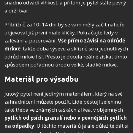
snadno odvádí vlhkost, a přitom je pytel stále pevný
a drží tvar.
Přibližně za 10–14 dní by se vám měly začít nahoře
objevovat již první malé klíčky. Pokračujte tedy v
zalévání a pozorování.
Vše přímo závisí na odrůdě
mrkve
, takže doba výsevu a sklizně se u jednotlivých
odrůd mrkve liší. Přesto je docela reálné získat tímto
způsobem pořádnou úrodu velké, sladké mrkve.
Materiál pro výsadbu
Jutový pytel není jediným materiálem, který na své
zahradničení můžete použít. Lidé pěstují zeleninu
také třeba ve známých taškách z Ikea, v objemných
pytlích od psích granulí nebo v pevnějších pytlích
na odpadky
. U těchto materiálů je ale důležité dát si