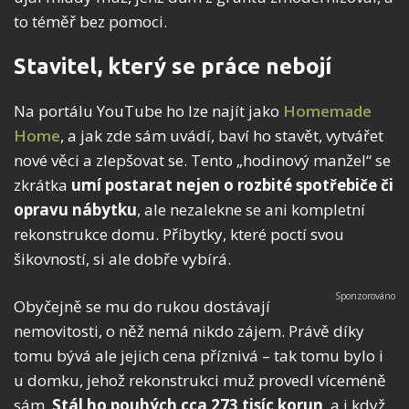
to téměř bez pomoci.
Stavitel, který se práce nebojí
Na portálu YouTube ho lze najít jako
Homemade
Home
, a jak zde sám uvádí, baví ho stavět, vytvářet
nové věci a zlepšovat se. Tento „hodinový manžel“ se
zkrátka
umí postarat nejen o rozbité spotřebiče či
opravu nábytku
, ale nezalekne se ani kompletní
rekonstrukce domu. Příbytky, které poctí svou
šikovností, si ale dobře vybírá.
Obyčejně se mu do rukou dostávají
nemovitosti, o něž nemá nikdo zájem. Právě díky
tomu bývá ale jejich cena příznivá – tak tomu bylo i
u domku, jehož rekonstrukci muž provedl víceméně
sám.
Stál ho pouhých cca 273 tisíc korun
, a i když