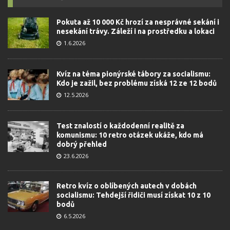
Pokuta až 10 000 Kč hrozí za nesprávné sekání i
nesekání trávy. Záleží i na prostředku a lokaci
1.6.2026
Kvíz na téma pionýrské tábory za socialismu:
Kdo je zažil, bez problému získá 12 ze 12 bodů
12.5.2026
Test znalostí o každodenní realitě za
komunismu: 10 retro otázek ukáže, kdo má
dobrý přehled
23.6.2026
Retro kvíz o oblíbených autech v dobách
socialismu: Tehdejší řidiči musí získat 10 z 10
bodů
6.5.2026