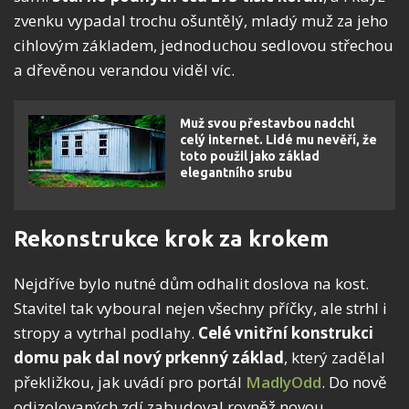
zvenku vypadal trochu ošuntělý, mladý muž za jeho
cihlovým základem, jednoduchou sedlovou střechou
a dřevěnou verandou viděl víc.
Muž svou přestavbou nadchl
celý internet. Lidé mu nevěří, že
toto použil jako základ
elegantního srubu
Rekonstrukce krok za krokem
Nejdříve bylo nutné dům odhalit doslova na kost.
Stavitel tak vyboural nejen všechny příčky, ale strhl i
stropy a vytrhal podlahy.
Celé vnitřní konstrukci
domu pak dal nový prkenný základ
, který zadělal
překližkou, jak uvádí pro portál
MadlyOdd
. Do nově
odizolovaných zdí zabudoval rovněž novou