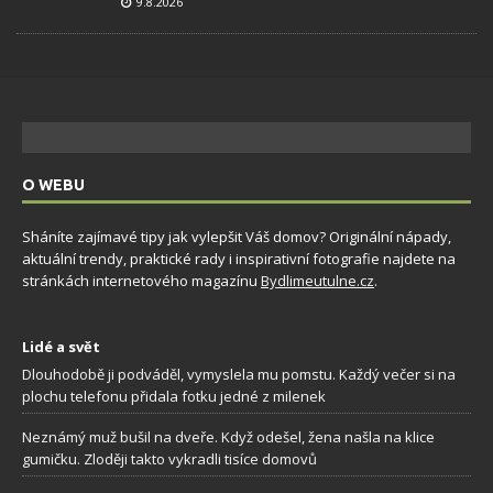
9.8.2026
O WEBU
Sháníte zajímavé tipy jak vylepšit Váš domov? Originální nápady,
aktuální trendy, praktické rady i inspirativní fotografie najdete na
stránkách internetového magazínu
Bydlimeutulne.cz
.
Lidé a svět
Dlouhodobě ji podváděl, vymyslela mu pomstu. Každý večer si na
plochu telefonu přidala fotku jedné z milenek
Neznámý muž bušil na dveře. Když odešel, žena našla na klice
gumičku. Zloději takto vykradli tisíce domovů