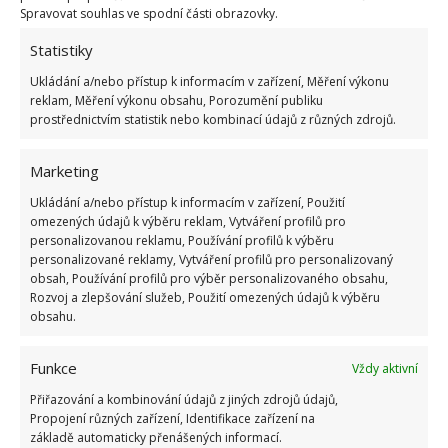
Spravovat souhlas ve spodní části obrazovky.
Statistiky
Ukládání a/nebo přístup k informacím v zařízení, Měření výkonu
reklam, Měření výkonu obsahu, Porozumění publiku
prostřednictvím statistik nebo kombinací údajů z různých zdrojů.
Marketing
Ukládání a/nebo přístup k informacím v zařízení, Použití
omezených údajů k výběru reklam, Vytváření profilů pro
personalizovanou reklamu, Používání profilů k výběru
personalizované reklamy, Vytváření profilů pro personalizovaný
obsah, Používání profilů pro výběr personalizovaného obsahu,
Rozvoj a zlepšování služeb, Použití omezených údajů k výběru
obsahu.
BYDLENÍ
DOMOV
REKONSTRUKCE
Funkce
Vždy aktivní
Přidejte svůj názor
Přiřazování a kombinování údajů z jiných zdrojů údajů,
Propojení různých zařízení, Identifikace zařízení na
KOMENTOVAT
základě automaticky přenášených informací.