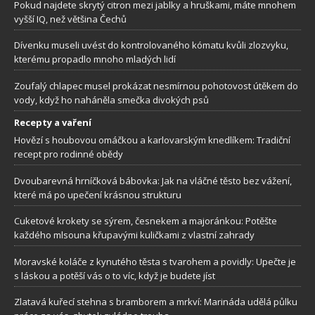
Pokud najdete skrytý citron mezi jablky a hruškami, máte mnohem
vyšší IQ, než většina Čechů
Dívenku museli uvést do kontrolovaného kómatu kvůli zlozvyku,
kterému propadlo mnoho mladých lidí
Zoufalý chlapec musel prokázat nesmírnou pohotovost útěkem do
vody, když ho naháněla smečka divokých psů
Recepty a vaření
Hovězí s houbovou omáčkou a karlovarským knedlíkem: Tradiční
recept pro rodinné obědy
Dvoubarevná hrníčková bábovka: Jak na vláčné těsto bez vážení,
které má po upečení krásnou strukturu
Cuketové krokety se sýrem, česnekem a majoránkou: Potěšte
každého mlsouna křupavými kuličkami z vlastní zahrady
Moravské koláče z kynutého těsta s tvarohem a povidly: Upečte je
s láskou a potěší vás o to víc, když je budete jíst
Zlatavá kuřecí stehna s bramborem a mrkví: Marináda udělá půlku