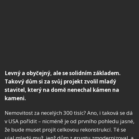
Levný a obyčejný, ale se solidním základem.
Takový dům si za svůj projekt zvolil mladý
stavitel, který na domě nenechal kámen na
kameni.
Nemovitost za necelých 300 tisíc? Ano, i taková se dá
v USA pořídit – nicméně je od prvního pohledu jasné,
že bude muset projít celkovou rekonstrukcí. Té se
ujal mladý muž, jenž dům z gruntu zmodernizoval, a