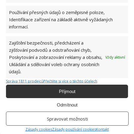
Používání přesných údajů o zeměpisné poloze,
Jiří Kolář
Identifikace zařízení na základě aktivně vyžádaných
informací.
Absolvent České zemědělské
univerzity, který je již od malička
velkým kutilem. V podstatě vše, co je
Zajištění bezpečnosti, předcházení a
možné najít v j...
[Více o autorovi]
zjišťování podvodů a odstraňování chyb,
Poskytování a zobrazování reklamy a obsahu,
Vždy aktivní
Ukládání a sdělování voleb ochrany osobních
údajů.
Správa 1811 prodejců
Přečtěte si více o těchto účelech
Příjmout
SOUVISEJÍCÍ ČLÁNKY
Odmítnout
Rekonstrukce bytu změnila nemovitost z 60. let
k nepoznání
Spravovat možnosti
Zásady cookies
Zásady používání cookies
Kontakt