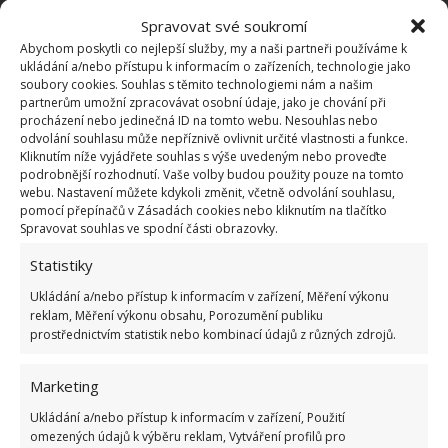
čističem. Jak na dlažbu, tak i na samotné spáry. Stačí
Spravovat své soukromí
sůl rozmíchat ve vodě a tu nalít do rozstřikovače.
Abychom poskytli co nejlepší služby, my a naši partneři používáme k
Vodu následně aplikujte na podlahu, nechte působit
ukládání a/nebo přístupu k informacím o zařízeních, technologie jako
soubory cookies. Souhlas s těmito technologiemi nám a našim
a potom klasicky setřete. A podlaha bude jako nová.
partnerům umožní zpracovávat osobní údaje, jako je chování při
Pokud je znečištění dlažby opravdu velké, můžete
procházení nebo jedinečná ID na tomto webu. Nesouhlas nebo
odvolání souhlasu může nepříznivě ovlivnit určité vlastnosti a funkce.
využít stejnou metodu jako s jedlou sodou a
Kliknutím níže vyjádřete souhlas s výše uvedeným nebo proveďte
s pomocí vody a této soli vytvořit čisticí pastu.
podrobnější rozhodnutí. Vaše volby budou použity pouze na tomto
webu. Nastavení můžete kdykoli změnit, včetně odvolání souhlasu,
pomocí přepínačů v Zásadách cookies nebo kliknutím na tlačítko
Spravovat souhlas ve spodní části obrazovky.
Statistiky
Ukládání a/nebo přístup k informacím v zařízení, Měření výkonu
reklam, Měření výkonu obsahu, Porozumění publiku
prostřednictvím statistik nebo kombinací údajů z různých zdrojů.
Marketing
Ukládání a/nebo přístup k informacím v zařízení, Použití
omezených údajů k výběru reklam, Vytváření profilů pro