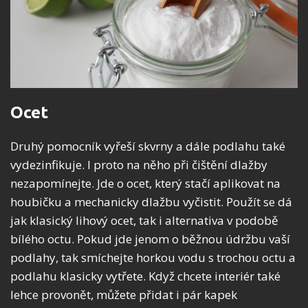
Ocet
Druhý pomocník vyřeší skvrny a dále podlahu také
vydezinfikuje. I proto na něho při čištění dlažby
nezapomínejte. Jde o ocet, který stačí aplikovat na
houbičku a mechanicky dlažbu vyčistit. Použít se dá
jak klasický lihový ocet, tak i alternativa v podobě
bílého octu. Pokud jde jenom o běžnou údržbu vaší
podlahy, tak smíchejte horkou vodu s trochou octu a
podlahu klasicky vytřete. Když chcete interiér také
lehce provonět, můžete přidat i pár kapek