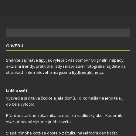
O WEBU
Sháníte zajímavé tipy jak vylepšit Váš domov? Originální nápady,
aktuální trendy, praktické rady i inspirativní fotografie najdete na
stránkách internetového magazínu
Bydlimeutulne.cz
.
Lidé a svět
Vyzvedla si dítě ve školce a jela domů. To, co našla na jeho těle, ji
do běla vytočilo
Přání postaršího zákazníka označil za nadlidský úkol. Kadeřník
však předvedl výkon z jiného světa
Slepé, třínohé kotě se dostalo z útulku na Národní den koťat.