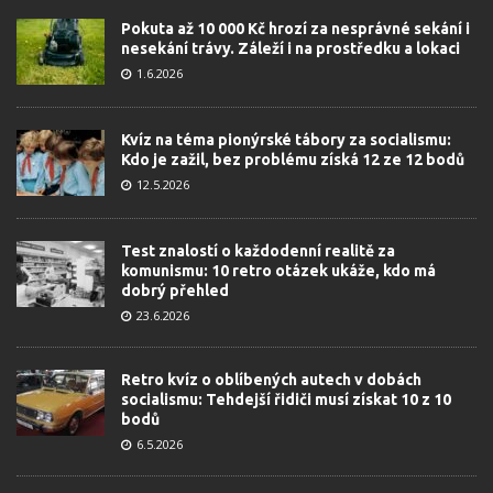
Pokuta až 10 000 Kč hrozí za nesprávné sekání i
nesekání trávy. Záleží i na prostředku a lokaci
1.6.2026
Kvíz na téma pionýrské tábory za socialismu:
Kdo je zažil, bez problému získá 12 ze 12 bodů
12.5.2026
Test znalostí o každodenní realitě za
komunismu: 10 retro otázek ukáže, kdo má
dobrý přehled
23.6.2026
Retro kvíz o oblíbených autech v dobách
socialismu: Tehdejší řidiči musí získat 10 z 10
bodů
6.5.2026