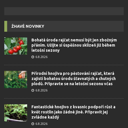
ŽHAVÉ NOVINKY
Bohatá úroda rajčat nemusí být jen zbožným
přáním. Užijte si úspěšnou sklizeň již během
letošní sezony
6.8.2026
Přírodní hnojiva pro pěstování rajčat, která
zajistí bohatou úrodu šťavnatých a chutných
plodů. Připravte se na letošní sezonu včas
6.8.2026
Fantastické hnojivo z kvasnic podpoří růst a
květ rostlin jako žádné jiné. Připravit jej
zvládne každý
6.8.2026