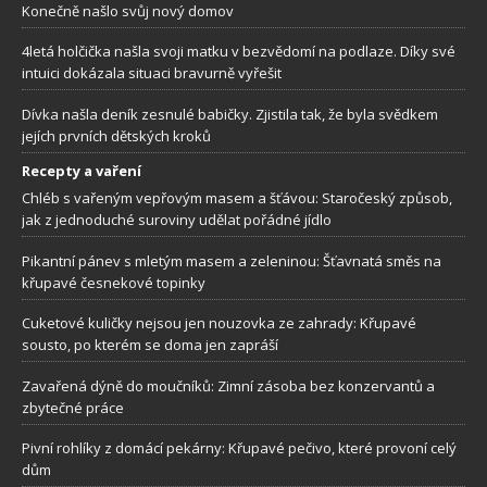
Konečně našlo svůj nový domov
4letá holčička našla svoji matku v bezvědomí na podlaze. Díky své
intuici dokázala situaci bravurně vyřešit
Dívka našla deník zesnulé babičky. Zjistila tak, že byla svědkem
jejích prvních dětských kroků
Recepty a vaření
Chléb s vařeným vepřovým masem a šťávou: Staročeský způsob,
jak z jednoduché suroviny udělat pořádné jídlo
Pikantní pánev s mletým masem a zeleninou: Šťavnatá směs na
křupavé česnekové topinky
Cuketové kuličky nejsou jen nouzovka ze zahrady: Křupavé
sousto, po kterém se doma jen zapráší
Zavařená dýně do moučníků: Zimní zásoba bez konzervantů a
zbytečné práce
Pivní rohlíky z domácí pekárny: Křupavé pečivo, které provoní celý
dům