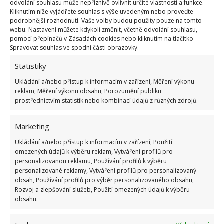
odvolání souhlasu může nepříznivě ovlivnit určité vlastnosti a funkce.
Kliknutím níže vyjádřete souhlas s výše uvedeným nebo proveďte
podrobnější rozhodnutí. Vaše volby budou použity pouze na tomto
Místo, kde s úklidem rozhodněte nešetřete, je
webu. Nastavení můžete kdykoli změnit, včetně odvolání souhlasu,
koupelna. Obzvláště toaleta potřebuje řádné
pomocí přepínačů v Zásadách cookies nebo kliknutím na tlačítko
Spravovat souhlas ve spodní části obrazovky.
vyčištění. Věděli jste, že když spláchnete, voda z
toalety může vystříknout až dva metry daleko? Máte
Statistiky
v blízkosti záchodu umyvadlo s kartáčky? Opět
Ukládání a/nebo přístup k informacím v zařízení, Měření výkonu
stejným postupem, jako je uvedeno výše, naneste
reklam, Měření výkonu obsahu, Porozumění publiku
prostřednictvím statistik nebo kombinací údajů z různých zdrojů.
vámi zvolený přípravek na umyvadla, vodní baterie a
nechte roztok působit. Jiným hadříkem či papírovou
Marketing
utěrkou utřete i toaletu. I u toalety a koupelny
Ukládání a/nebo přístup k informacím v zařízení, Použití
nezapomeňte na kliky.
omezených údajů k výběru reklam, Vytváření profilů pro
personalizovanou reklamu, Používání profilů k výběru
personalizované reklamy, Vytváření profilů pro personalizovaný
obsah, Používání profilů pro výběr personalizovaného obsahu,
Rozvoj a zlepšování služeb, Použití omezených údajů k výběru
obsahu.