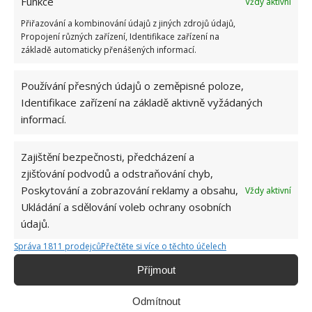
Funkce
Vždy aktivní
Přiřazování a kombinování údajů z jiných zdrojů údajů,
Propojení různých zařízení, Identifikace zařízení na
základě automaticky přenášených informací.
Používání přesných údajů o zeměpisné poloze,
Identifikace zařízení na základě aktivně vyžádaných
Fotografie: Freepik
informací.
Ložní prádlo a ručníky
Zajištění bezpečnosti, předcházení a
zjišťování podvodů a odstraňování chyb,
Nemocný člověk se uzdravuje především v posteli,
Poskytování a zobrazování reklamy a obsahu,
Vždy aktivní
proto po uzdravení jedince bude velmi důležité,
Ukládání a sdělování voleb ochrany osobních
abyste ložní prádlo – povlečení i prostěradlo a malý
údajů.
polštářek vyprali. Ložní prádlo buď vyperte na 95°C
Správa 1811 prodejců
Přečtěte si více o těchto účelech
a vysušte v sušičce nebo použijte dezinfekční
Příjmout
prostředek pro textil. Řiďte se pokyny od výrobce.
Tímto způsobem spolehlivě zničíte bakterie v ložním
Odmítnout