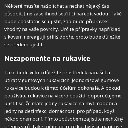
Některé musíte našplíchat a nechat nějaký čas
působit. Jiné zase ihned setřít či naředit vodou. Také
bude podstatné se ujistit, zda bude přípravek
vhodný na vaše povrchy. Určité přípravky například
s kovem nereagují příliš dobře, proto bude důležité
se předem ujistit.
Nezapomeňte na rukavice
Také bude velmi důležité prostředek nanášet a
utírat v gumových rukavicích. Jednorázové gumové
rukavice budou k těmto účelům dokonalé. A pokud
používáte rukavice na vícero použití, doporučujeme
ujistit se, že máte jedny rukavice na mytí nádobí a
jedny na dezinfekci domácnosti pro případ, když
někdo onemocní. Tímto způsobem zajistíte nechtěný
přenos virů. Také mějte po ruce kuchyňské papírové