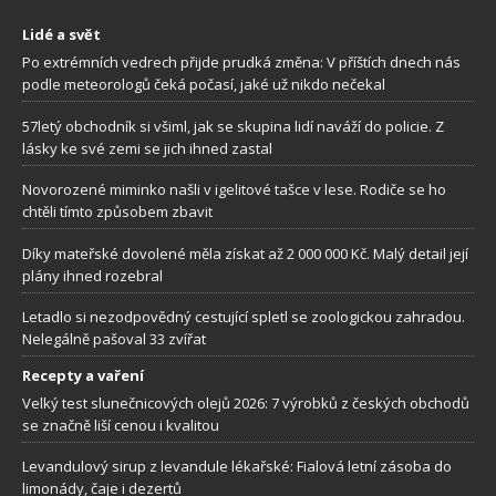
Lidé a svět
Po extrémních vedrech přijde prudká změna: V příštích dnech nás
podle meteorologů čeká počasí, jaké už nikdo nečekal
57letý obchodník si všiml, jak se skupina lidí naváží do policie. Z
lásky ke své zemi se jich ihned zastal
Novorozené miminko našli v igelitové tašce v lese. Rodiče se ho
chtěli tímto způsobem zbavit
Díky mateřské dovolené měla získat až 2 000 000 Kč. Malý detail její
plány ihned rozebral
Letadlo si nezodpovědný cestující spletl se zoologickou zahradou.
Nelegálně pašoval 33 zvířat
Recepty a vaření
Velký test slunečnicových olejů 2026: 7 výrobků z českých obchodů
se značně liší cenou i kvalitou
Levandulový sirup z levandule lékařské: Fialová letní zásoba do
limonády, čaje i dezertů