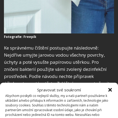
Fotografie: Freepik
Ke správnému čištění postupujte následovně:
Nejdříve umyjte jarovou vodou všechny povrchy,
úchyty a poté vysušte papírovou utěrkou. Pro
zničení bakterií použijte vámi zvolený dezinfekční
prostředek. Podle návodu nechte přípravek
účinkovat, a poté setřete. Zvláštní pozornost věnujte
Spravovat své soukromí
vypínačům – přípravek na ně nešplíchejte, ať se
Abychom poskytli co nejlepší služby, my a naši partneři používáme k
nedostane k elektrice voda. Stačí, když na hadřík či
ukládání a/nebo přístupu k informacím o zařízeních, technologie jako
utěrku nanesete prostředek a vypínač utřete.
soubory cookies. Souhlas s těmito technologiemi nám a našim
partnerům umožní zpracovávat osobní údaje, jako je chování při
procházení nebo jedinečná ID na tomto webu. Nesouhlas nebo
Koupelna