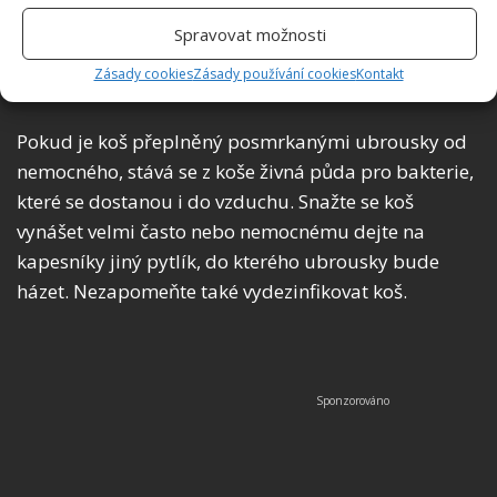
prádle. Tímto způsobem zahubíte viry způsobující
chřipku, covid-19, ale i jiné bakteriální onemocnění.
Spravovat možnosti
Zásady cookies
Zásady používání cookies
Kontakt
Odpadkový koš
Pokud je koš přeplněný posmrkanými ubrousky od
nemocného, stává se z koše živná půda pro bakterie,
které se dostanou i do vzduchu. Snažte se koš
vynášet velmi často nebo nemocnému dejte na
kapesníky jiný pytlík, do kterého ubrousky bude
házet. Nezapomeňte také vydezinfikovat koš.