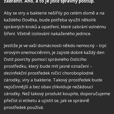
zabránit. Ano, a to je jistě správný postup.
Aby se viry a bakterie nešířily po celém domě a na
každého člověka, bude potřeba využít několik
správných kroků a opatření, které zabrání volnému
šíření. Včetně izolování nakaženého jedince.
Jestliže je ve vaší domácnosti někdo nemocný – trpí
virovým onemocněním, je zajisté dobré každý den
čistit povrchy pomocí správného čisticího
prostředku, který bude mít jasné označení –
dezinfekční prostředek ničící choroboplodné
zárodky, viry a bakterie. Takový prostředek bude
nejúčinnější a bez obav zlikviduje nežádoucí
zárodky. Než takový produkt koupíte, doporučujeme
přečíst si etiketu a ujistit se, jak se správně
prostředek používá.