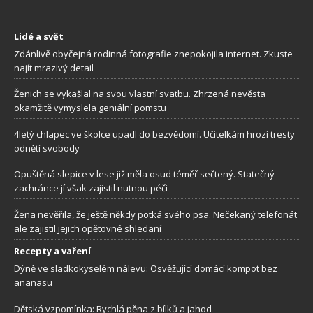
Lidé a svět
Zdánlivě obyčejná rodinná fotografie znepokojila internet. Zkuste
najít mrazivý detail
Ženich se vykašlal na svou vlastní svatbu. Zhrzená nevěsta
okamžitě vymyslela geniální pomstu
4letý chlapec ve školce upadl do bezvědomí. Učitelkám hrozí tresty
odnětí svobody
Opuštěná slepice v lese již měla osud téměř sečtený. Statečný
zachránce jí však zajistil nutnou péči
Žena nevěřila, že ještě někdy potká svého psa. Nečekaný telefonát
ale zajistil jejich opětovné shledaní
Recepty a vaření
Dýně ve sladkokyselém nálevu: Osvěžující domácí kompot bez
ananasu
Dětská vzpomínka: Rychlá pěna z bílků a jahod