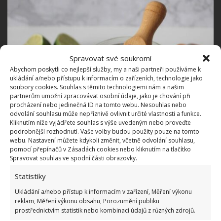
Spravovat své soukromí
Abychom poskytli co nejlepší služby, my a naši partneři používáme k
ukládání a/nebo přístupu k informacím o zařízeních, technologie jako
soubory cookies. Souhlas s těmito technologiemi nám a našim
partnerům umožní zpracovávat osobní údaje, jako je chování při
procházení nebo jedinečná ID na tomto webu. Nesouhlas nebo
odvolání souhlasu může nepříznivě ovlivnit určité vlastnosti a funkce.
Kliknutím níže vyjádřete souhlas s výše uvedeným nebo proveďte
Fotografie: Pixabay
podrobnější rozhodnutí. Vaše volby budou použity pouze na tomto
webu. Nastavení můžete kdykoli změnit, včetně odvolání souhlasu,
Je potřeba zajistit okolí, protože při kontaktu octu a
pomocí přepínačů v Zásadách cookies nebo kliknutím na tlačítko
Spravovat souhlas ve spodní části obrazovky.
sody dojde k šumivé reakci. Hrnec je proto vhodné
umístit například do dřezu. Následně hrnec jako
Statistiky
obvykle omyjeme pomocí houbičky na nádobí.
Ukládání a/nebo přístup k informacím v zařízení, Měření výkonu
reklam, Měření výkonu obsahu, Porozumění publiku
prostřednictvím statistik nebo kombinací údajů z různých zdrojů.
Alternativou je také použití citronů. Kyselina