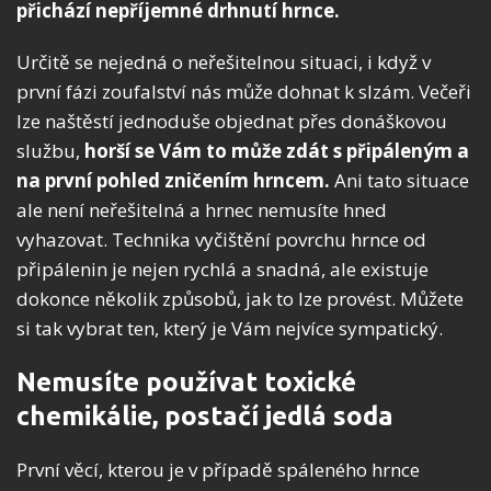
přichází nepříjemné drhnutí hrnce.
Určitě se nejedná o neřešitelnou situaci, i když v
první fázi zoufalství nás může dohnat k slzám. Večeři
lze naštěstí jednoduše objednat přes donáškovou
službu,
horší se Vám to může zdát s připáleným a
na první pohled zničením hrncem.
Ani tato situace
ale není neřešitelná a hrnec nemusíte hned
vyhazovat. Technika vyčištění povrchu hrnce od
připálenin je nejen rychlá a snadná, ale existuje
dokonce několik způsobů, jak to lze provést. Můžete
si tak vybrat ten, který je Vám nejvíce sympatický.
Nemusíte používat toxické
chemikálie, postačí jedlá soda
První věcí, kterou je v případě spáleného hrnce