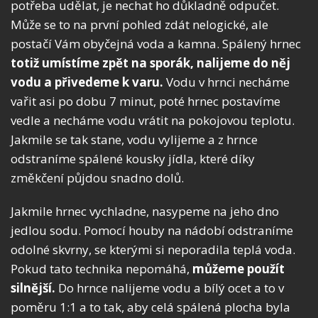
potřeba udělat, je nechat ho důkladně odpučet.
Může se to na první pohled zdát nelogické, ale
postačí Vám obyčejná voda a kamna. Spálený hrnec
totiž umístíme zpět na sporák, nalijeme do něj
vodu a přivedeme k varu.
Vodu v hrnci necháme
vařit asi po dobu 7 minut, poté hrnec postavíme
vedle a necháme vodu vrátit na pokojovou teplotu.
Jakmile se tak stane, vodu vylijeme a z hrnce
odstraníme spálené kousky jídla, které díky
změkčení půjdou snadno dolů.
Jakmile hrnec vychladne, nasypeme na jeho dno
jedlou sodu. Pomocí houby na nádobí odstraníme
odolné skvrny, se kterými si neporadila teplá voda.
Pokud tato technika nepomáhá,
můžeme použít
silnější.
Do hrnce nalijeme vodu a bílý ocet a to v
poměru 1:1 a to tak, aby celá spálená plocha byla