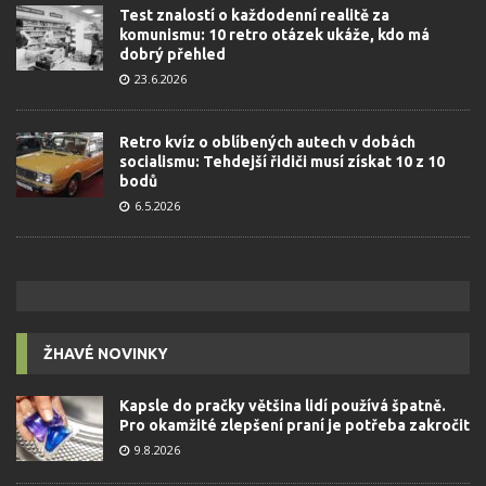
Test znalostí o každodenní realitě za
komunismu: 10 retro otázek ukáže, kdo má
dobrý přehled
23.6.2026
Retro kvíz o oblíbených autech v dobách
socialismu: Tehdejší řidiči musí získat 10 z 10
bodů
6.5.2026
ŽHAVÉ NOVINKY
Kapsle do pračky většina lidí používá špatně.
Pro okamžité zlepšení praní je potřeba zakročit
9.8.2026