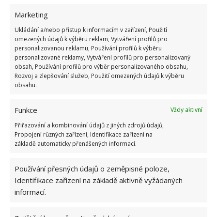
citronová, která je v nich obsažena, nám pomůže
Marketing
nejen v boji s nepříjemnými skvrnami,
poradí si také
se zápachem
. Postačí nám k tomu 2 citrony, které
Ukládání a/nebo přístup k informacím v zařízení, Použití
omezených údajů k výběru reklam, Vytváření profilů pro
nakrájíme na silné plátky. Umístíme je na dno hrnce
personalizovanou reklamu, Používání profilů k výběru
a nalijeme vodu tak, aby citrony byly ponořeny.
personalizované reklamy, Vytváření profilů pro personalizovaný
obsah, Používání profilů pro výběr personalizovaného obsahu,
Hrnec s citrony a vodou následně přivedeme k varu
Rozvoj a zlepšování služeb, Použití omezených údajů k výběru
a necháme vařit zhruba 5 minut. Poté hrnec otřeme
obsahu.
houbičkou na nádobí.
Funkce
Vždy aktivní
Zdroj: TheSpruce
Přiřazování a kombinování údajů z jiných zdrojů údajů,
Propojení různých zařízení, Identifikace zařízení na
základě automaticky přenášených informací.
Používání přesných údajů o zeměpisné poloze,
Identifikace zařízení na základě aktivně vyžádaných
informací.