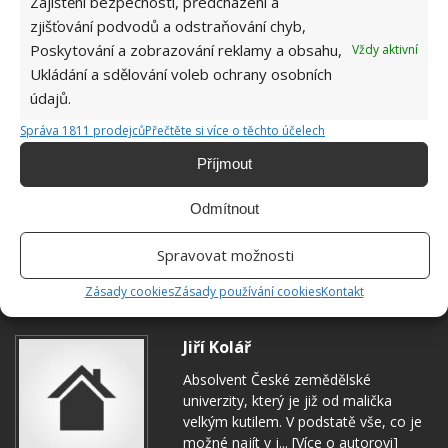
Zajištění bezpečnosti, předcházení a
zjišťování podvodů a odstraňování chyb,
Poskytování a zobrazování reklamy a obsahu,
Vždy aktivní
Ukládání a sdělování voleb ochrany osobních
údajů.
Správa 1811 prodejců
Přečtěte si více o těchto účelech
Příjmout
Odmítnout
HRNEC
JEDLÁ SODA
KUCHYNĚ
NÁDOBÍ
Spravovat možnosti
OCET
Zásady cookies
Zásady používání cookies
Kontakt
Jiří Kolář
Absolvent České zemědělské
univerzity, který je již od malička
velkým kutilem. V podstatě vše, co je
možné najít v j...
[Více o autorovi]