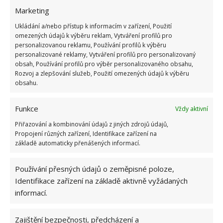
Marketing
byste měli nakládat
s biologicky rozložitelným
odpadem
.
Ukládání a/nebo přístup k informacím v zařízení, Použití
omezených údajů k výběru reklam, Vytváření profilů pro
personalizovanou reklamu, Používání profilů k výběru
personalizované reklamy, Vytváření profilů pro personalizovaný
obsah, Používání profilů pro výběr personalizovaného obsahu,
Rozvoj a zlepšování služeb, Použití omezených údajů k výběru
obsahu.
Funkce
Vždy aktivní
Přiřazování a kombinování údajů z jiných zdrojů údajů,
Propojení různých zařízení, Identifikace zařízení na
základě automaticky přenášených informací.
Používání přesných údajů o zeměpisné poloze,
Identifikace zařízení na základě aktivně vyžádaných
informací.
Zajištění bezpečnosti, předcházení a