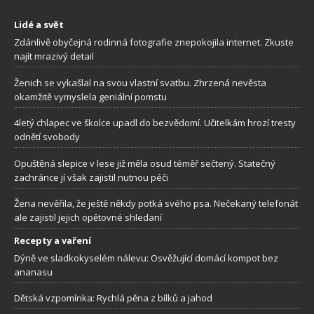
Lidé a svět
Zdánlivě obyčejná rodinná fotografie znepokojila internet. Zkuste
najít mrazivý detail
Ženich se vykašlal na svou vlastní svatbu. Zhrzená nevěsta
okamžitě vymyslela geniální pomstu
4letý chlapec ve školce upadl do bezvědomí. Učitelkám hrozí tresty
odnětí svobody
Opuštěná slepice v lese již měla osud téměř sečtený. Statečný
zachránce jí však zajistil nutnou péči
Žena nevěřila, že ještě někdy potká svého psa. Nečekaný telefonát
ale zajistil jejich opětovné shledaní
Recepty a vaření
Dýně ve sladkokyselém nálevu: Osvěžující domácí kompot bez
ananasu
Dětská vzpomínka: Rychlá pěna z bílků a jahod