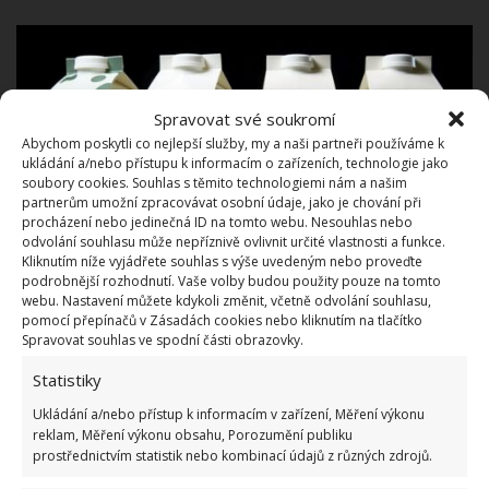
Spravovat své soukromí
Abychom poskytli co nejlepší služby, my a naši partneři používáme k
ukládání a/nebo přístupu k informacím o zařízeních, technologie jako
soubory cookies. Souhlas s těmito technologiemi nám a našim
partnerům umožní zpracovávat osobní údaje, jako je chování při
procházení nebo jedinečná ID na tomto webu. Nesouhlas nebo
odvolání souhlasu může nepříznivě ovlivnit určité vlastnosti a funkce.
Kliknutím níže vyjádřete souhlas s výše uvedeným nebo proveďte
podrobnější rozhodnutí. Vaše volby budou použity pouze na tomto
Fotografie: Freepik
webu. Nastavení můžete kdykoli změnit, včetně odvolání souhlasu,
pomocí přepínačů v Zásadách cookies nebo kliknutím na tlačítko
Je-li ve vaší lokalitě umístěn oranžový kontejner,
Spravovat souhlas ve spodní části obrazovky.
určený na nápojové kartony, pak odkládejte krabice
Statistiky
od mléka do něj. Jestliže oranžový kontejner chybí,
Ukládání a/nebo přístup k informacím v zařízení, Měření výkonu
pak můžete krabice
házet jak do modrých
reklam, Měření výkonu obsahu, Porozumění publiku
prostřednictvím statistik nebo kombinací údajů z různých zdrojů.
popelnic na papír, tak do žlutých
určených na
plast. Na BydlímeÚtulně jsme také psali o tom, jak