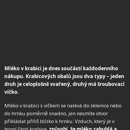
Mléko v krabici je dnes součástí každodenního
nákupu. Krabicových obalů jsou dva typy – jeden
druh je celoplošně svařený, druhý má šroubovací
víčko.
Mléko v krabici s víčkem se nalévá do sklenice nebo
do hrnku poměrně snadno, jen nesmíte otvor
přikládat příliš blízko k hrnku. Vzduch, který je v
horní části krabice,
způsobí, že mléko zabublá a