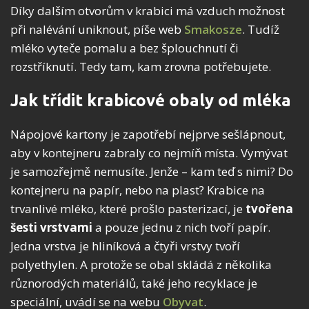
Díky dalším otvorům v krabici má vzduch možnost
při nalévání uniknout, píše web
Smakosze
. Tudíž
mléko vyteče pomalu a bez šplouchnutí či
rozstříknutí. Tedy tam, kam zrovna potřebujete.
Jak třídit krabicové obaly od mléka
Nápojové kartony je zapotřebí nejprve sešlápnout,
aby v kontejneru zabraly co nejmíň místa. Vymývat
je samozřejmě nemusíte. Jenže – kam teď s nimi? Do
kontejneru na papír, nebo na plast? Krabice na
trvanlivé mléko, které prošlo pasterizací, je
tvořena
šesti vrstvami
a pouze jednu z nich tvoří papír.
Jedna vrstva je hliníková a čtyři vrstvy tvoří
polyethylen. A protože se obal skládá z několika
různorodých materiálů, také jeho recyklace je
speciální, uvádí se na webu
Obyvat
.