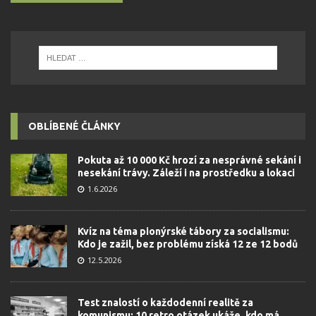
OBLÍBENÉ ČLÁNKY
Pokuta až 10 000 Kč hrozí za nesprávné sekání i
nesekání trávy. Záleží i na prostředku a lokaci
1.6.2026
Kvíz na téma pionýrské tábory za socialismu:
Kdo je zažil, bez problému získá 12 ze 12 bodů
12.5.2026
Test znalostí o každodenní realitě za
komunismu: 10 retro otázek ukáže, kdo má