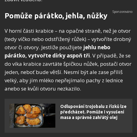
Pomůže párátko, jehla, nůžky
V horní části krabice – na opačné straně, než je otvor
(tedy víčko nebo odstřižený růžek) – vytvoříte drobný
otvor či otvory. Jestliže použijete
jehlu nebo
párátko, vytvořte dírky aspoň tři
. V případě, že se
do víka krabice zavrtáte špičkou nůžek, postačí otvor
jeden, neboť bude větší. Nesmí být ale zase příliš
velký, aby jím mléko nepřejímalo pachy z lednice
anebo se kvůli otvoru nezkazilo.
Odlupování trojobalu z řízků lze
předcházet. Pomůže i vysušení
masa a správně zahřátý olej