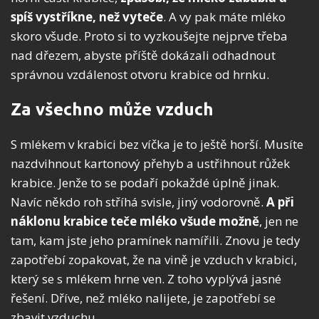
spíš vystříkne, než vyteče
. A vy pak máte mléko
skoro všude. Proto si to vyzkoušejte nejprve třeba
nad dřezem, abyste příště dokázali odhadnout
správnou vzdálenost otvoru krabice od hrnku.
Za všechno může vzduch
S mlékem v krabici bez víčka je to ještě horší. Musíte
nazdvihnout kartonový přehyb a ustřihnout růžek
krabice. Jenže to se podaří pokaždé úplně jinak.
Navíc někdo roh stříhá svisle, jiný vodorovně.
A při
náklonu krabice teče mléko všude možně
, jen ne
tam, kam jste jeho pramínek namířili. Znovu je tedy
zapotřebí zopakovat, že na vině je vzduch v krabici,
který se s mlékem hrne ven. Z toho vyplývá jasné
řešení. Dříve, než mléko nalijete, je zapotřebí se
zbavit vzduchu.