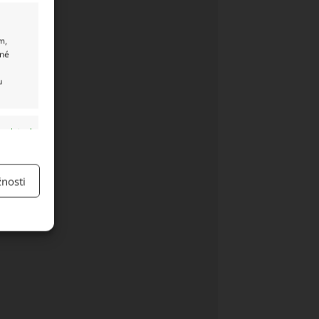
m,
ané
u
y aktivní
nosti
y aktivní