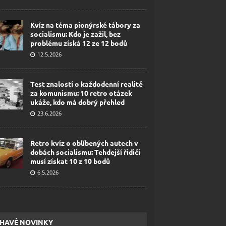
Kvíz na téma pionýrské tábory za
socialismu: Kdo je zažil, bez
problému získá 12 ze 12 bodů
12.5.2026
Test znalostí o každodenní realitě
za komunismu: 10 retro otázek
ukáže, kdo má dobrý přehled
23.6.2026
Retro kvíz o oblíbených autech v
dobách socialismu: Tehdejší řidiči
musí získat 10 z 10 bodů
6.5.2026
HAVÉ NOVINKY