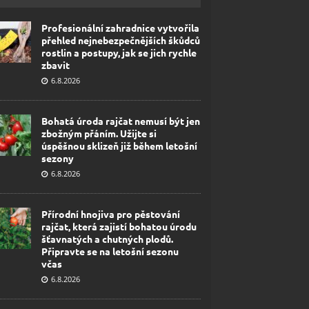
Profesionální zahradnice vytvořila
přehled nejnebezpečnějších škůdců
rostlin a postupy, jak se jich rychle
zbavit
6.8.2026
Bohatá úroda rajčat nemusí být jen
zbožným přáním. Užijte si
úspěšnou sklizeň již během letošní
sezony
6.8.2026
Přírodní hnojiva pro pěstování
rajčat, která zajistí bohatou úrodu
šťavnatých a chutných plodů.
Připravte se na letošní sezonu
včas
6.8.2026