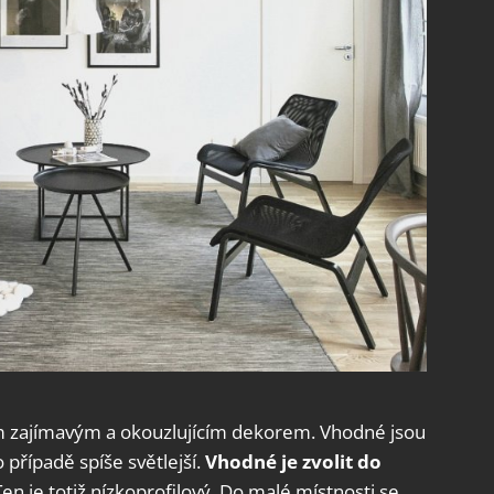
m zajímavým a okouzlujícím dekorem. Vhodné jsou
o případě spíše světlejší.
Vhodné je zvolit do
Ten je totiž nízkoprofilový. Do malé místnosti se