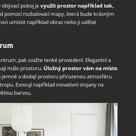
 obývací pokoj je
využít prostor například tak,
ad pomocí rozbalovací mapy, která bude krásným
izi umístit například obraz nebo ji udělat
trum
centrum, pak zvažte tenké provedení. Elegantní a
 mají málo prostoru.
Úložný prostor vám na místo
ou jemné a dodají prostoru přirozenou atmosféru.
tropu. Existují například inovativní stojany na
větlou barvou.