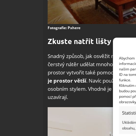
Fotografie: Pxhere
Zkuste natřít lišty okolo
Snadný způsob, jak osvěžit malý prost
Abychom p
čerstvý nátěr udělat mnoho a přitáhn
informací
našim par
prostor vytvořit také pomocí zrcadel.
ID na tom
je prostor větší
. Navíc použití zrcade
funkce.
Kliknutím
osobním stylem. Vhodné je také vyměni
budou pou
uzavírají.
pomocí př
obrazovky
Statist
Ukládání
obsahu, 