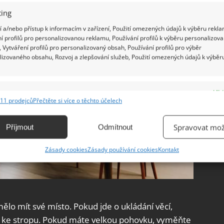
ing
 a/nebo přístup k informacím v zařízení, Použití omezených údajů k výběru rekla
í profilů pro personalizovanou reklamu, Používání profilů k výběru personalizov
 Vytváření profilů pro personalizovaný obsah, Používání profilů pro výběr
lizovaného obsahu, Rozvoj a zlepšování služeb, Použití omezených údajů k výběr
e
Vžd
11 prodejců
Přečtěte si více o těchto účelech
ání a kombinování údajů z jiných zdrojů údajů, Propojení různých zařízení,
kace zařízení na základě automaticky přenášených informací.
Spravovat mož
Příjmout
Odmítnout
ání přesných údajů o zeměpisné poloze, Identifikace zařízení na
Zásady cookies
Zásady používání cookies
Kontakt
ě aktivně vyžádaných informací.
ění bezpečnosti, předcházení a zjišťování podvodů a
ňování chyb, Poskytování a zobrazování reklamy a obsahu,
Vžd
ělo mít své místo. Pokud jde o ukládání věcí,
ní a sdělování voleb ochrany osobních údajů.
 až ke stropu. Pokud máte velkou pohovku, vyměňte