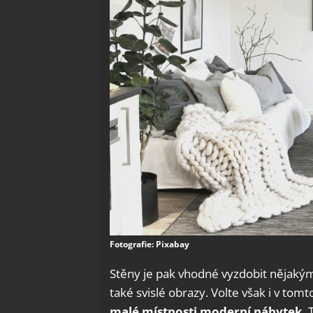
Fotografie: Pixabay
Stěny je pak vhodné vyzdobit nějaký
také svislé obrazy. Volte však i v tomt
malé místnosti moderní nábytek
. 