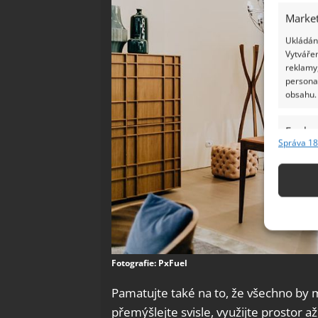
Market
Ukládání
Vytvářen
reklamy,
persona
obsahu.
Funkc
Správa 18
Přiřazov
Identifi
Použív
základ
Zajišt
Fotografie: PxFuel
odstra
Pamatujte také na to, že všechno by m
Ukládá
přemýšlejte svisle, využijte prostor