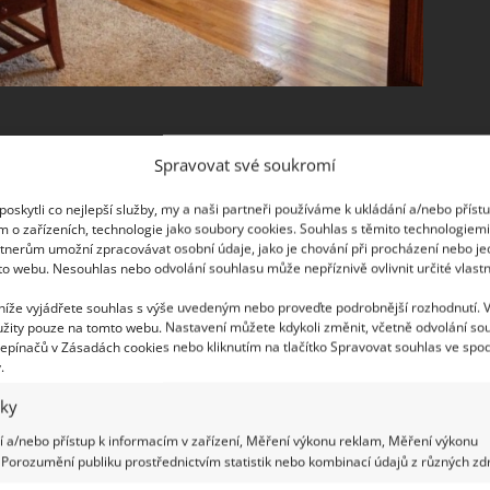
 místnosti
Spravovat své soukromí
or je natřít lišty. Zejména v malém prostoru může
oskytli co nejlepší služby, my a naši partneři používáme k ukládání a/nebo příst
out pozornost. Kromě toho můžete opticky větší
m o zařízeních, technologie jako soubory cookies. Souhlas s těmito technologiem
tnerům umožní zpracovávat osobní údaje, jako je chování při procházení nebo j
Odraz zrcadla oklame oko, aby si myslelo, že
to webu. Nesouhlas nebo odvolání souhlasu může nepříznivě ovlivnit určité vlastn
l různých velikostí, tvarů a stylů naplní prostor
 níže vyjádřete souhlas s výše uvedeným nebo proveďte podrobnější rozhodnutí. 
t závěsy za žaluzie. Závěsy totiž prostor příliš
žity pouze na tomto webu. Nastavení můžete kdykoli změnit, včetně odvolání so
epínačů v Zásadách cookies nebo kliknutím na tlačítko Spravovat souhlas ve spod
.
iky
 a/nebo přístup k informacím v zařízení, Měření výkonu reklam, Měření výkonu
Porozumění publiku prostřednictvím statistik nebo kombinací údajů z různých zdr