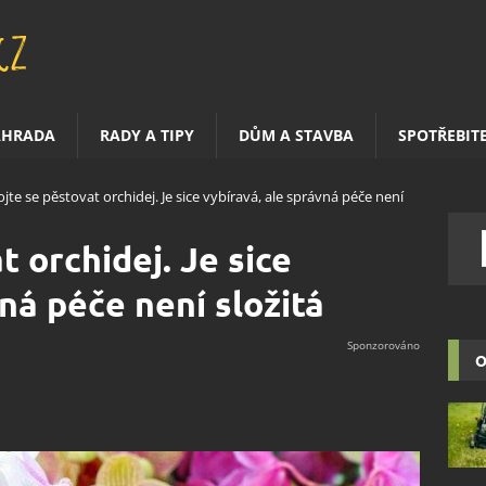
AHRADA
RADY A TIPY
DŮM A STAVBA
SPOTŘEBIT
jte se pěstovat orchidej. Je sice vybíravá, ale správná péče není
 orchidej. Je sice
ná péče není složitá
O