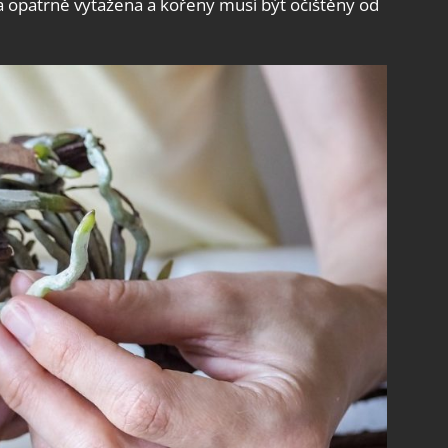
na opatrně vytažena a kořeny musí být očištěny od