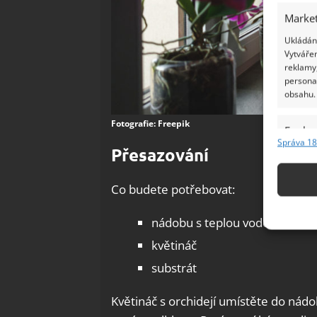
Market
Ukládání
Vytvářen
reklamy,
persona
obsahu.
Fotografie: Freepik
Funkc
Správa 18
Přesazování
Přiřazov
Identifi
Co budete potřebovat:
Použív
základ
nádobu s teplou vodou
květináč
Zajišt
substrát
odstra
Ukládá
Květináč s orchidejí umístěte do nádo