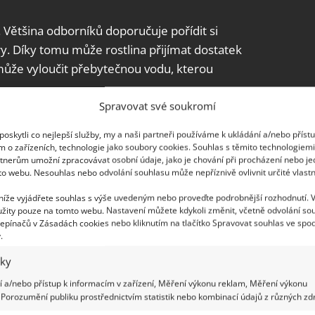
 Většina odborníků doporučuje pořídit si
. Díky tomu může rostlina přijímat dostatek
 může vyloučit přebytečnou vodu, kterou
Spravovat své soukromí
oskytli co nejlepší služby, my a naši partneři používáme k ukládání a/nebo příst
m o zařízeních, technologie jako soubory cookies. Souhlas s těmito technologiem
tnerům umožní zpracovávat osobní údaje, jako je chování při procházení nebo j
to webu. Nesouhlas nebo odvolání souhlasu může nepříznivě ovlivnit určité vlastn
 níže vyjádřete souhlas s výše uvedeným nebo proveďte podrobnější rozhodnutí. 
žity pouze na tomto webu. Nastavení můžete kdykoli změnit, včetně odvolání so
epínačů v Zásadách cookies nebo kliknutím na tlačítko Spravovat souhlas ve spod
.
iky
 a/nebo přístup k informacím v zařízení, Měření výkonu reklam, Měření výkonu
Porozumění publiku prostřednictvím statistik nebo kombinací údajů z různých zdr