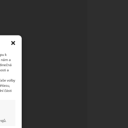
upu k
i nám a
edinečná
osti a
Vaše volby
uhlasu,
ní části
ojů.