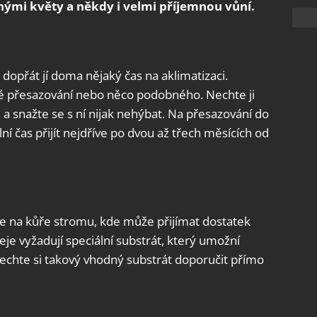
ými květy a někdy i velmi příjemnou vůní.
a dopřát jí doma nějaký čas na aklimatizaci.
é přesazování nebo něco podobného. Nechte ji
a snažte se s ní nijak nehýbat. Na přesazování do
í čas přijít nejdříve po dvou až třech měsících od
ete na kůře stromu, kde může přijímat dostatek
eje vyžadují speciální substrát, který umožní
Nechte si takový vhodný substrát doporučit přímo