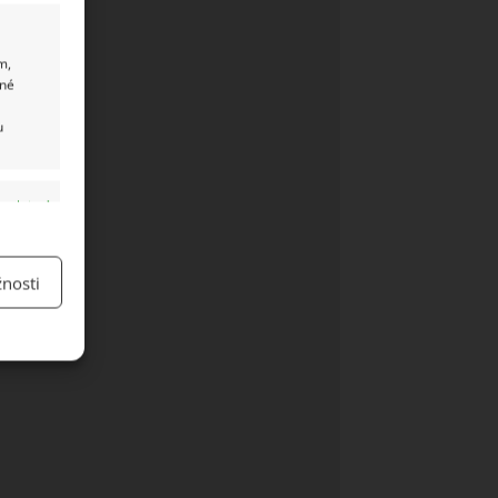
m,
ané
u
y aktivní
nosti
y aktivní