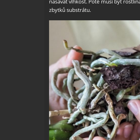
nasávat vlhkost. Poté musí být rostli
zbytků substrátu.