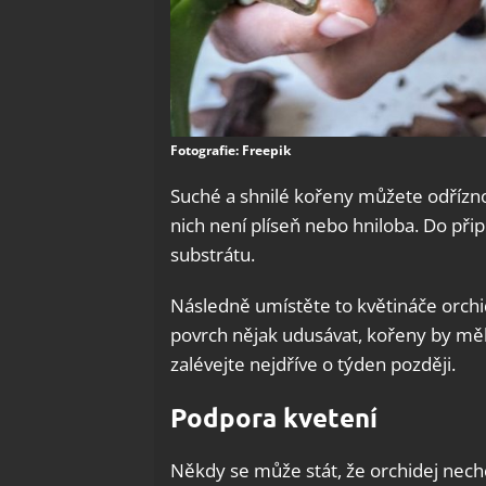
Fotografie: Freepik
Suché a shnilé kořeny můžete odřízno
nich není plíseň nebo hniloba. Do př
substrátu.
Následně umístěte to květináče orchi
povrch nějak udusávat, kořeny by mě
zalévejte nejdříve o týden později.
Podpora kvetení
Někdy se může stát, že orchidej nechc