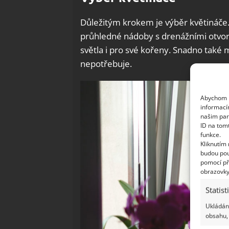
Důležitým krokem je výběr květináče.
průhledné nádoby s drenážními otvory
světla i pro své kořeny. Snadno také
nepotřebuje.
Abychom p
informací
našim par
ID na tom
funkce.
Kliknutím
budou pou
pomocí př
obrazovky
Statist
Ukládání
obsahu, 