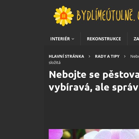
INTERIÉR
REKONSTRUKCE
Z
HLAVNÍ STRÁNKA
RADY A TIPY
Nebo
složitá
Nebojte se pěstovat
vybíravá, ale správ