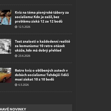
Kvíz na téma pionýrské tábory za
socialismu: Kdo je zažil, bez
problému získá 12 ze 12 bodů
12.5.2026
Test znalostí o každodenní realitě
za komunismu: 10 retro otázek
ukáže, kdo má dobrý přehled
23.6.2026
Retro kvíz o oblíbených autech v
dobách socialismu: Tehdejší řidiči
musí získat 10 z 10 bodů
6.5.2026
HAVÉ NOVINKY