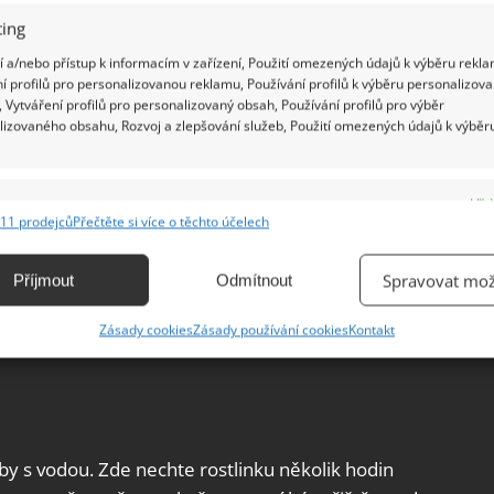
ing
 a/nebo přístup k informacím v zařízení, Použití omezených údajů k výběru rekla
í profilů pro personalizovanou reklamu, Používání profilů k výběru personalizov
 Vytváření profilů pro personalizovaný obsah, Používání profilů pro výběr
lizovaného obsahu, Rozvoj a zlepšování služeb, Použití omezených údajů k výběr
e
Vžd
11 prodejců
Přečtěte si více o těchto účelech
ání a kombinování údajů z jiných zdrojů údajů, Propojení různých zařízení,
kace zařízení na základě automaticky přenášených informací.
Spravovat mož
Příjmout
Odmítnout
ání přesných údajů o zeměpisné poloze, Identifikace zařízení na
Zásady cookies
Zásady používání cookies
Kontakt
ě aktivně vyžádaných informací.
ění bezpečnosti, předcházení a zjišťování podvodů a
ňování chyb, Poskytování a zobrazování reklamy a obsahu,
Vžd
ní a sdělování voleb ochrany osobních údajů.
by s vodou. Zde nechte rostlinku několik hodin