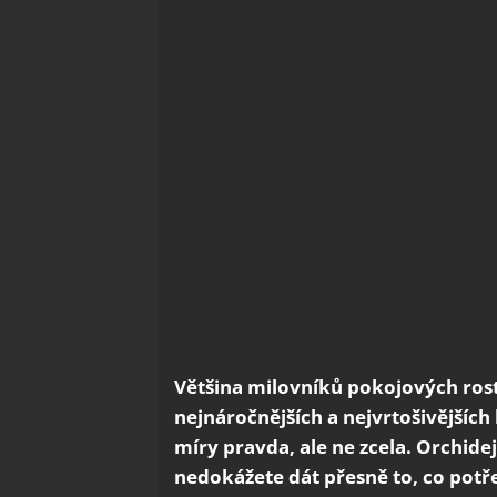
Většina milovníků pokojových rostli
nejnáročnějších a nejvrtošivějších k
míry pravda, ale ne zcela. Orchidej
nedokážete dát přesně to, co potře