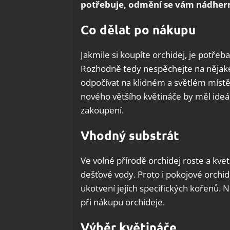
potřebuje, odmění se vám nádhern
Co dělat po nákupu
Jakmile si koupíte orchidej, je potřeb
Rozhodně tedy nespěchejte na nějak
odpočívat na klidném a světlém místě 
nového většího květináče by měl ideáln
zakoupení.
Vhodný substrát
Ve volné přírodě orchidej roste a kv
dešťové vody. Proto i pokojové orchid
ukotvení jejích specifických kořenů. 
při nákupu orchideje.
Výběr květináče