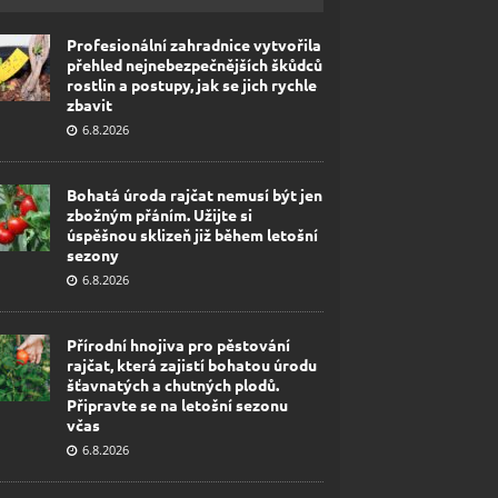
Profesionální zahradnice vytvořila
přehled nejnebezpečnějších škůdců
rostlin a postupy, jak se jich rychle
zbavit
6.8.2026
Bohatá úroda rajčat nemusí být jen
zbožným přáním. Užijte si
úspěšnou sklizeň již během letošní
sezony
6.8.2026
Přírodní hnojiva pro pěstování
rajčat, která zajistí bohatou úrodu
šťavnatých a chutných plodů.
Připravte se na letošní sezonu
včas
6.8.2026