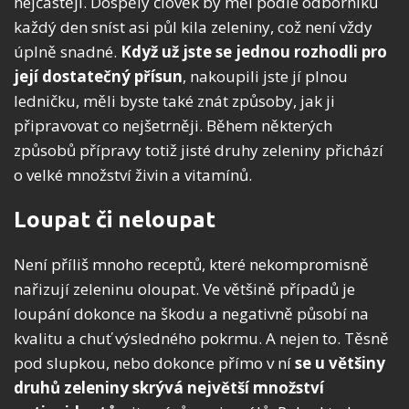
nejčastěji. Dospělý člověk by měl podle odborníků
každý den sníst asi půl kila zeleniny, což není vždy
úplně snadné.
Když už jste se jednou rozhodli pro
její dostatečný přísun
, nakoupili jste jí plnou
ledničku, měli byste také znát způsoby, jak ji
připravovat co nejšetrněji. Během některých
způsobů přípravy totiž jisté druhy zeleniny přichází
o velké množství živin a vitamínů.
Loupat či neloupat
Není příliš mnoho receptů, které nekompromisně
nařizují zeleninu oloupat. Ve většině případů je
loupání dokonce na škodu a negativně působí na
kvalitu a chuť výsledného pokrmu. A nejen to. Těsně
pod slupkou, nebo dokonce přímo v ní
se u většiny
druhů zeleniny skrývá největší množství