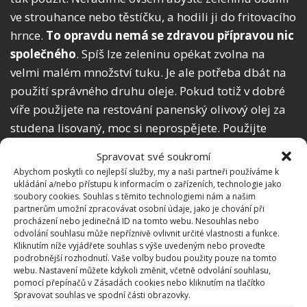
ve strouhance nebo těstíčku, a hodili ji do fritovacího
hrnce.
To opravdu nemá se zdravou přípravou nic
společného
. Spíš lze zeleninu opékat zvolna na
velmi malém množství tuku. Je ale potřeba dbát na
použití správného druhu oleje. Pokud totiž v dobré
víře použijete na restování panenský olivový olej za
studena lisovaný, moc si neprospějete. Použijte
raději ghí.
Spravovat své soukromí
Abychom poskytli co nejlepší služby, my a naši partneři používáme k
ukládání a/nebo přístupu k informacím o zařízeních, technologie jako
soubory cookies. Souhlas s těmito technologiemi nám a našim
partnerům umožní zpracovávat osobní údaje, jako je chování při
procházení nebo jedinečná ID na tomto webu. Nesouhlas nebo
odvolání souhlasu může nepříznivě ovlivnit určité vlastnosti a funkce.
Kliknutím níže vyjádřete souhlas s výše uvedeným nebo proveďte
podrobnější rozhodnutí. Vaše volby budou použity pouze na tomto
webu. Nastavení můžete kdykoli změnit, včetně odvolání souhlasu,
pomocí přepínačů v Zásadách cookies nebo kliknutím na tlačítko
Spravovat souhlas ve spodní části obrazovky.