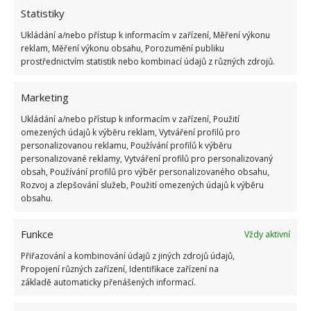
Statistiky
Ukládání a/nebo přístup k informacím v zařízení, Měření výkonu
reklam, Měření výkonu obsahu, Porozumění publiku
prostřednictvím statistik nebo kombinací údajů z různých zdrojů.
Fotografie: Pexels
Stejně velké kostičky a různá doba
Marketing
vaření
Ukládání a/nebo přístup k informacím v zařízení, Použití
omezených údajů k výběru reklam, Vytváření profilů pro
personalizovanou reklamu, Používání profilů k výběru
Pokud vaříte pokrm, kde se sejde víc druhů vařené
personalizované reklamy, Vytváření profilů pro personalizovaný
zeleniny, přemýšlejte o tom, v jakém pořadí jí dáte
obsah, Používání profilů pro výběr personalizovaného obsahu,
vařit. není totiž nic horšího, než když se vám na talíři
Rozvoj a zlepšování služeb, Použití omezených údajů k výběru
obsahu.
potká nedovařený brambor s mrkví na skus a
chřestem rozvařeným na kaši.
Buď tedy vařte
Funkce
Vždy aktivní
každý druh zvlášť, nebo je postupně přidávejte
Přiřazování a kombinování údajů z jiných zdrojů údajů,
tak, aby byla všechna zelenina uvařena přesně tak,
Propojení různých zařízení, Identifikace zařízení na
jak to máte rádi. Rovněž je nezbytné každý druh
základě automaticky přenášených informací.
zeleniny krájet na stejně velké kusy aby byla uvařena