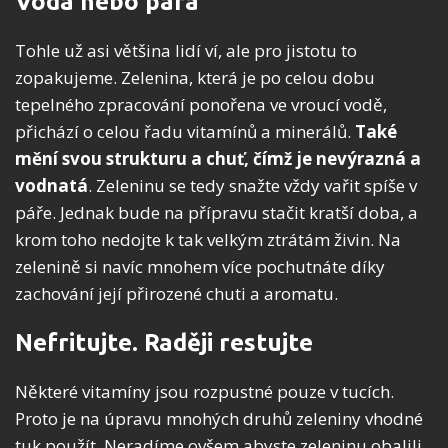
Voda nebo pára
Tohle už asi většina lidí ví, ale pro jistotu to
zopakujeme. Zelenina, která je po celou dobu
tepelného zpracování ponořena ve vroucí vodě,
přichází o celou řadu vitamínů a minerálů.
Také
mění svou strukturu a chuť, čímž je nevýrazná a
vodnatá
. Zeleninu se tedy snažte vždy vařit spíše v
páře. Jednak bude na přípravu stačit kratší doba, a
krom toho nedojte k tak velkým ztrátám živin. Na
zelenině si navíc mnohem více pochutnáte díky
zachování její přirozené chuti a aromatu.
Nefritujte. Raději restujte
Některé vitamíny jsou rozpustné pouze v tucích.
Proto je na úpravu mnohých druhů zeleniny vhodné
tuk použít. Neradíme ovšem abyste zeleninu obalili