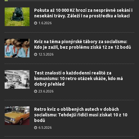
Pokuta až 10 000 Kč hrozí za nesprávné sekání i
nesekání trávy. Záleží i na prostředku a lokaci
1.6.2026
Kvíz na téma pionýrské tábory za socialismu:
Kdo je zažil, bez problému získá 12 ze 12 bodů
12.5.2026
Test znalostí o každodenní realitě za
komunismu: 10 retro otázek ukáže, kdo má
dobrý přehled
23.6.2026
Retro kvíz o oblíbených autech v dobách
socialismu: Tehdejší řidiči musí získat 10 z 10
bodů
6.5.2026