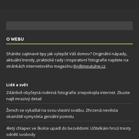
O WEBU
Sháníte zajímavé tipy jak vylepšit Váš domov? Originální nápady,
aktuální trendy, praktické rady i inspirativní fotografie najdete na
stránkách internetového magazínu
Bydlimeutulne.cz
.
Lidé a svět
Zdánlivě obyčejná rodinná fotografie znepokojila internet. Zkuste
najít mrazivý detail
Ženich se vykašlal na svou vlastní svatbu. Zhrzená nevěsta
okamžitě vymyslela geniální pomstu
4letý chlapec ve školce upadl do bezvědomí. Učitelkám hrozí tresty
odnětí svobody