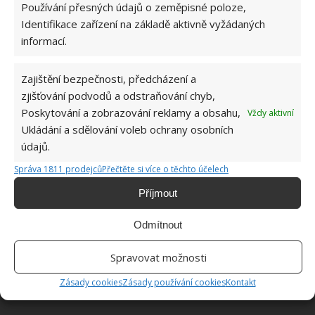
rovnoměrně.
Používání přesných údajů o zeměpisné poloze,
Identifikace zařízení na základě aktivně vyžádaných
Zdroj:
Goodhouse
informací.
Zajištění bezpečnosti, předcházení a
zjišťování podvodů a odstraňování chyb,
Poskytování a zobrazování reklamy a obsahu,
Vždy aktivní
Ukládání a sdělování voleb ochrany osobních
údajů.
Správa 1811 prodejců
Přečtěte si více o těchto účelech
Příjmout
Odmítnout
Spravovat možnosti
Zásady cookies
Zásady používání cookies
Kontakt