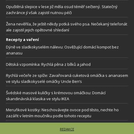
Opuštěná slepice v lese již měla osud téměř sečtený. Statečný
zachránce jí však zajistil nutnou péči
Žena nevěřila, že ještě někdy potká svého psa. Nečekaný telefonát
ale zajistil jejich opětovné shledaní
Recepty a vaření
Dýně ve sladkokyselém nálevu: Osvěžující domácí kompot bez
ananasu
Dětská vzpomínka: Rychlá pěna z bílků a jahod
Rychlá večeře ze spíže: Zavařovaná cuketová omáčka s ananasem
ve stylu sladkokyselé omáčky Uncle Ben’s
Švédské masové kuličky s krémovou omáčkou: Domácí
skandinávská klasika ve stylu IKEA
Meruňkové kostky: Neschovávejte ovoce pod těsto, nechte ho
zazářit v letním moučníku podle tohoto receptu
REDAKCE