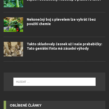
Nekonečný boj s plevelem lze vyhrát i bez
použití chemie
Takto skladovaly česnek už i naše prababičky:
Tato geniální finta má zásadní výhody
OBLÍBENÉ ČLÁNKY