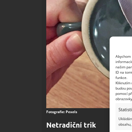
Abychom p
informací
našim par
ID na tom
funkce.
Kliknutím
budou pou
pomocí př
obrazovky
Statist
Fotografie: Pexels
Ukládání
Netradiční trik
obsahu, 