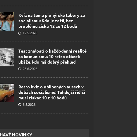
Kvíz na téma pionýrské tábory za
socialismu: Kdo je zažil, bez
problému získá 12 ze 12 bodů
12.5.2026
Test znalostí o každodenní realitě
za komunismu: 10 retro otázek
ukáže, kdo má dobrý přehled
23.6.2026
Retro kvíz o oblíbených autech v
dobách socialismu: Tehdejší řidiči
musí získat 10 z 10 bodů
6.5.2026
HAVÉ NOVINKY