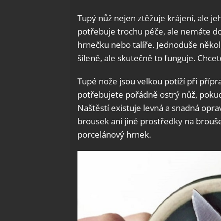
Tupý nůž nejen ztěžuje krájení, ale j
potřebuje trochu péče, ale nemáte 
hrnečku nebo talíře. Jednoduše několi
šíleně, ale skutečně to funguje. Chcet
Tupé nože jsou velkou potíží při přípr
potřebujete pořádně ostrý nůž, pokud 
Naštěstí existuje levná a snadná opr
brousek ani jiné prostředky na brouše
porcelánový hrnek.