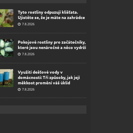
Tyto rostliny odpuzují klíšťata.
Ujistěte se, že je máte na zahrádce
7.8.2026
Pokojové rostliny pro začátečníky,
které jsou nenáročné a něco vydrží
7.8.2026
Využití dešťové vody v
domácnosti: Tři způsoby, jak její
měkkost promění váš úklid
7.8.2026