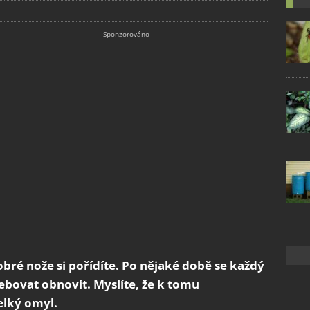
bré nože si pořídíte. Po nějaké době se každý
třebovat obnovit. Myslíte, že k tomu
elký omyl.