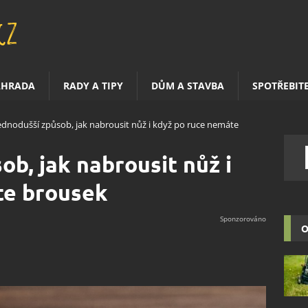
AHRADA
RADY A TIPY
DŮM A STAVBA
SPOTŘEBIT
ednodušší způsob, jak nabrousit nůž i když po ruce nemáte
ob, jak nabrousit nůž i
te brousek
O