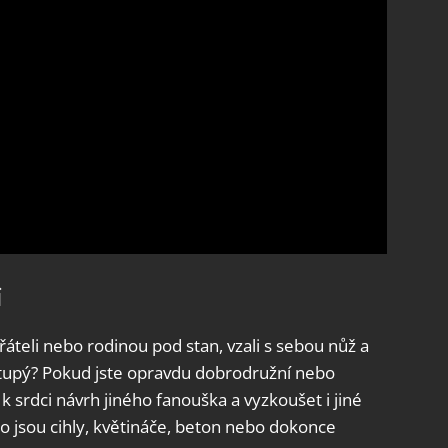
í
přáteli nebo rodinou pod stan, vzali s sebou nůž a
tý tupý? Pokud jste opravdu dobrodružní nebo
k srdci návrh jiného fanouška a vyzkoušet i jiné
o jsou cihly, květináče, beton nebo dokonce