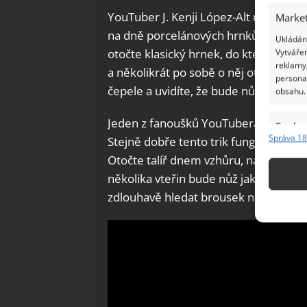
YouTuber J. Kenji López-Alt nedávno 
Market
na dně porcelánových hrnků skvěle fu
Ukládání
otočte klasický hrnek, do kterého si 
Vytvářen
reklamy,
a několikrát po sobě o něj otřete čep
persona
čepele a uvidíte, že bude nůž řezat ja
obsahu.
Jeden z fanoušků YouTubera popsal ten
Funkc
Správa 18
Stejně dobře tento trik funguje i se 
Přiřazov
Otočte talíř dnem vzhůru, najděte dr
Identifi
několika vteřin bude nůž jako nový a 
zdlouhavě hledat brousek na nože.
Použív
základ
Zajišt
odstra
Ukládá