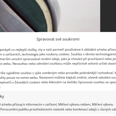
Spravovat své soukromí
oskytli co nejlepší služby, my a naši partneři používáme k ukládání a/nebo příst
m o zařízeních, technologie jako soubory cookies. Souhlas s těmito technologiem
tnerům umožní zpracovávat osobní údaje, jako je chování při procházení nebo j
to webu. Nesouhlas nebo odvolání souhlasu může nepříznivě ovlivnit určité vlastn
 níže vyjádřete souhlas s výše uvedeným nebo proveďte podrobnější rozhodnutí. 
žity pouze na tomto webu. Nastavení můžete kdykoli změnit, včetně odvolání so
epínačů v Zásadách cookies nebo kliknutím na tlačítko Spravovat souhlas ve spod
.
iky
 a/nebo přístup k informacím v zařízení, Měření výkonu reklam, Měření výkonu
Porozumění publiku prostřednictvím statistik nebo kombinací údajů z různých zdr