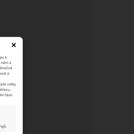
upu k
i nám a
edinečná
osti a
Vaše volby
uhlasu,
ní části
ojů.