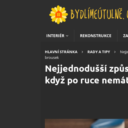
INTERIÉR
REKONSTRUKCE
Z
HLAVNÍ STRÁNKA
RADY A TIPY
Nejj
brousek
Nejjednodušší způs
když po ruce nemá