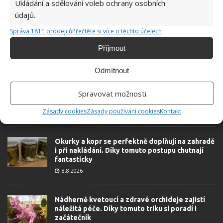
Ukládání a sdělování voleb ochrany osobních
údajů.
Správa 1811 prodejců
Přečtěte si více o těchto účelech
Příjmout
ŽHAVÉ NOVINKY
Odmítnout
Díky vhodné přípravě nebudou letní horka
problém. Pomůže i zatemňování a načasované
Spravovat možnosti
větrání
Zásady cookies
Zásady používání cookies
Kontakt
8.8.2026
Okurky a kopr se perfektně doplňují na zahradě
i při nakládání. Díky tomuto postupu chutnají
fantasticky
8.8.2026
Nádherně kvetoucí a zdravé orchideje zajistí
náležitá péče. Díky tomuto triku si poradí i
začátečník