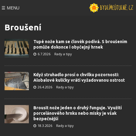
☰ MENU
Broušení
Tupé nože kam se člověk podívá. S broušením
pomůže dokonce i obyčejný hrnek
6.7.2026
Rady a tipy
Když struhadlo prosí o chvilku pozornosti:
Alobalové kuličky vrátí vyžadovanou ostrost
26.4.2026
Rady a tipy
Brousit nože jeden o druhý funguje. Využití
porcelánového hrnku nebo misky je však
bezpečnější
18.3.2026
Rady a tipy