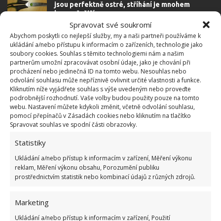
jsou perfektně ostré, stříhání je mnohem
bezpečnější
Spravovat své soukromí
5.12.2022
Rady a tipy
Abychom poskytli co nejlepší služby, my a naši partneři používáme k
ukládání a/nebo přístupu k informacím o zařízeních, technologie jako
soubory cookies. Souhlas s těmito technologiemi nám a našim
V případě, že struhadlo přestane plnit svou
partnerům umožní zpracovávat osobní údaje, jako je chování při
funkci, je na čase ho nabrousit. O vše se postará
procházení nebo jedinečná ID na tomto webu. Nesouhlas nebo
hřebík nebo alobal
odvolání souhlasu může nepříznivě ovlivnit určité vlastnosti a funkce.
28.11.2022
Rady a tipy
Kliknutím níže vyjádřete souhlas s výše uvedeným nebo proveďte
podrobnější rozhodnutí. Vaše volby budou použity pouze na tomto
webu. Nastavení můžete kdykoli změnit, včetně odvolání souhlasu,
pomocí přepínačů v Zásadách cookies nebo kliknutím na tlačítko
Spravovat souhlas ve spodní části obrazovky.
1
2
3
»
Statistiky
Ukládání a/nebo přístup k informacím v zařízení, Měření výkonu
reklam, Měření výkonu obsahu, Porozumění publiku
prostřednictvím statistik nebo kombinací údajů z různých zdrojů.
Marketing
Ukládání a/nebo přístup k informacím v zařízení, Použití