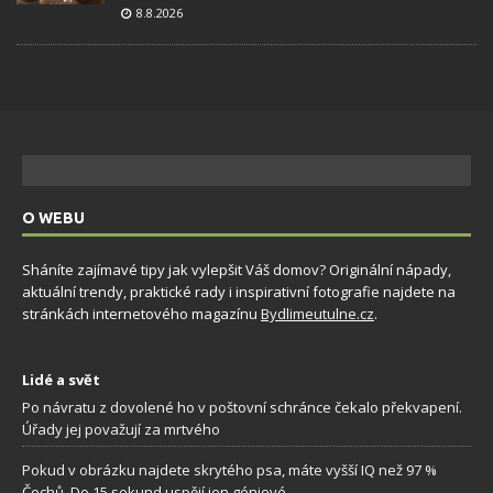
8.8.2026
O WEBU
Sháníte zajímavé tipy jak vylepšit Váš domov? Originální nápady,
aktuální trendy, praktické rady i inspirativní fotografie najdete na
stránkách internetového magazínu
Bydlimeutulne.cz
.
Lidé a svět
Po návratu z dovolené ho v poštovní schránce čekalo překvapení.
Úřady jej považují za mrtvého
Pokud v obrázku najdete skrytého psa, máte vyšší IQ než 97 %
Čechů. Do 15 sekund uspějí jen géniové