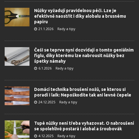
Nůžky vyžadují pravidelnou péči. Lze je
efektivně naostřit i díky alobalu a brusnému
papíru
21.1.2026
Rady a tipy
Češi se teprve nyní dozvídají o tomto geniálním
fíglu, díky kterému lze nabrousit nůžky bez
špetky námahy
6.1.2026
Rady a tipy
Domácí technika broušení nožů, se kterou si
poradí i laik: Nepoškodíte tak ani levné čepele
24.12.2025
Rady a tipy
Tupé nůžky není třeba vyhazovat. O nabroušení
se spolehlivě postará i alobal a šroubovák
4.12.2025
Rady a tipy