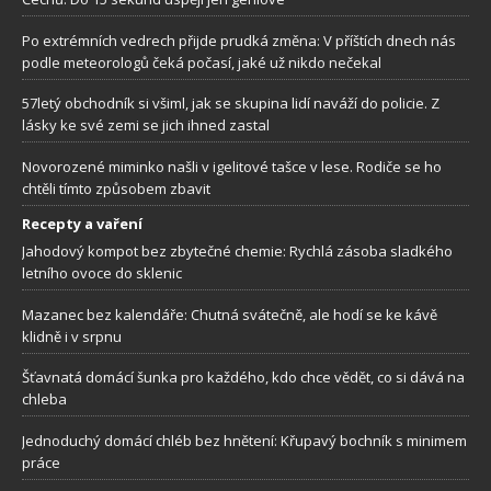
Po extrémních vedrech přijde prudká změna: V příštích dnech nás
podle meteorologů čeká počasí, jaké už nikdo nečekal
57letý obchodník si všiml, jak se skupina lidí naváží do policie. Z
lásky ke své zemi se jich ihned zastal
Novorozené miminko našli v igelitové tašce v lese. Rodiče se ho
chtěli tímto způsobem zbavit
Recepty a vaření
Jahodový kompot bez zbytečné chemie: Rychlá zásoba sladkého
letního ovoce do sklenic
Mazanec bez kalendáře: Chutná svátečně, ale hodí se ke kávě
klidně i v srpnu
Šťavnatá domácí šunka pro každého, kdo chce vědět, co si dává na
chleba
Jednoduchý domácí chléb bez hnětení: Křupavý bochník s minimem
práce