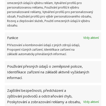
OBLÍBENÉ ČLÁNKY
omezených údajů k výběru reklam, Vytváření profilů pro
personalizovanou reklamu, Používání profilů k výběru
personalizované reklamy, Vytváření profilů pro personalizovaný
Pokuta až 10 000 Kč hrozí za nesprávné sekání i
obsah, Používání profilů pro výběr personalizovaného obsahu,
nesekání trávy. Záleží i na prostředku a lokaci
Rozvoj a zlepšování služeb, Použití omezených údajů k výběru
1.6.2026
obsahu.
Kvíz na téma pionýrské tábory za socialismu:
Funkce
Vždy aktivní
Kdo je zažil, bez problému získá 12 ze 12 bodů
Přiřazování a kombinování údajů z jiných zdrojů údajů,
12.5.2026
Propojení různých zařízení, Identifikace zařízení na
základě automaticky přenášených informací.
Test znalostí o každodenní realitě za
komunismu: 10 retro otázek ukáže, kdo má
Používání přesných údajů o zeměpisné poloze,
dobrý přehled
Identifikace zařízení na základě aktivně vyžádaných
23.6.2026
informací.
Retro kvíz o oblíbených autech v dobách
Zajištění bezpečnosti, předcházení a
socialismu: Tehdejší řidiči musí získat 10 z 10
zjišťování podvodů a odstraňování chyb,
bodů
Poskytování a zobrazování reklamy a obsahu,
Vždy aktivní
6.5.2026