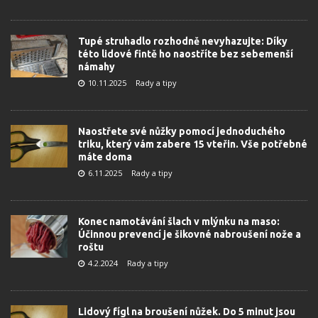
Tupé struhadlo rozhodně nevyhazujte: Díky
této lidové fintě ho naostříte bez sebemenší
námahy
10.11.2025
Rady a tipy
Naostřete své nůžky pomocí jednoduchého
triku, který vám zabere 15 vteřin. Vše potřebné
máte doma
6.11.2025
Rady a tipy
Konec namotávání šlach v mlýnku na maso:
Účinnou prevencí je šikovné nabroušení nože a
roštu
4.2.2024
Rady a tipy
Lidový fígl na broušení nůžek. Do 5 minut jsou