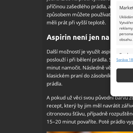
příčinou zašedlého prádla, a jako bo
Market
způsobem můžete používat také práše
Ukládání
měli prát při vyšší teplotě.
Vytvářen
reklamy,
persona
Aspirin není jen na kocov
obsahu.
Další možností je využít aspirin. Ten 
Funkc
poslouží i při bělení prádla. Stačí rozp
Správa 18
Přiřazov
minut namočit. Následně věci vyperte t
Identifi
klasickém praní do zásobníku na prací
prádla.
Použív
základ
A pokud už věci svou původní barvu z
recept, který by jim měl navrátit zářiv
Zajišt
citronovou šťávu, případně rozpuštěno
odstra
15–20 minut povaříte. Poté prádlo v
Ukládá