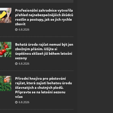
Profesionální zahradnice vytvořila
přehled nejnebezpečnějších škůdců
rostlin a postupy, jak se jich rychle
zbavit
6.8.2026
Bohatá úroda rajčat nemusí být jen
zbožným přáním. Užijte si
úspěšnou sklizeň již během letošní
sezony
6.8.2026
Přírodní hnojiva pro pěstování
rajčat, která zajistí bohatou úrodu
šťavnatých a chutných plodů.
Připravte se na letošní sezonu
včas
6.8.2026