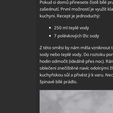
Pokud si domů přinesete čistě bílé pr
zašednutí. První možností je využít kl
kuchyni. Recept je jednoduchý:
250 ml teplé vody
7 polévkových lžic sody
Z této směsi by nám měla vzniknout t
sody nebo teplé vody. Do roztoku pon
hodin odmočit (ideálně přes noc). Rán
oblečení znečištěné navíc odolnými ž
kuchyňskou sůl a přivést ji k varu. N
špinavé bílé prádlo.