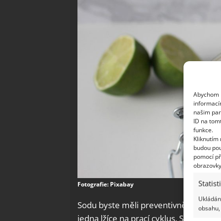
Abychom p
informací
našim par
ID na tom
funkce.
Kliknutím
budou pou
pomocí př
obrazovky
Statist
Fotografie: Pixabay
Ukládání
Sodu byste měli preventivně přidávat i
obsahu, 
jedna lžíce na prací cyklus. Soda totiž