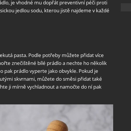
ádlo, je vhodné mu dopřát preventivní péči proti
asickou jedlou sodu, kterou jistě najdeme v každé
ekutá pasta. Podle potřeby můžete přidat více
ořte znečištěné bílé prádlo a nechte ho několik
o pak prádlo vyperte jako obvykle. Pokud je
lutými skvrnami, můžete do směsi přidat také
echte ji mírně vychladnout a namočte do ní pak