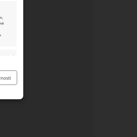
m,
ané
u
y aktivní
nosti
y aktivní