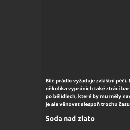
Bílé prádlo vyžaduje zvláštní péči.
několika vypráních také ztrácí ba
po bělidlech, které by mu měly nav
je ale věnovat alespoň trochu času
Soda nad zlato