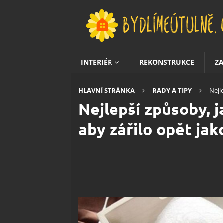
INTERIÉR
REKONSTRUKCE
Z
HLAVNÍ STRÁNKA
RADY A TIPY
Nejl
Nejlepší způsoby, j
aby zářilo opět ja