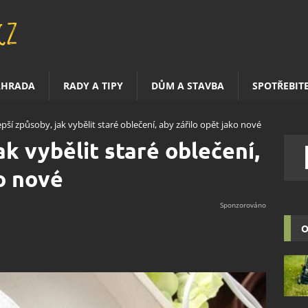
AHRADA
RADY A TIPY
DŮM A STAVBA
SPOTŘEBIT
epší způsoby, jak vybělit staré oblečení, aby zářilo opět jako nové
ak vybělit staré oblečení,
ko nové
O