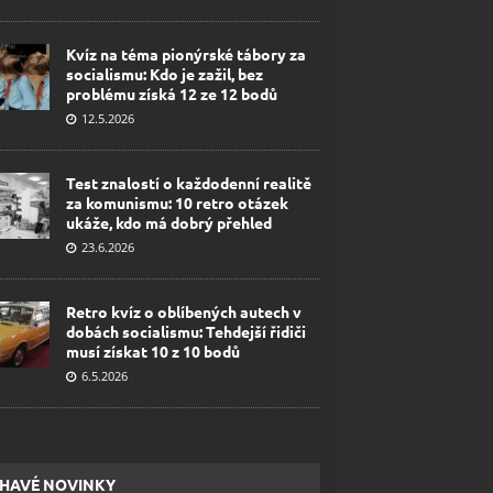
Kvíz na téma pionýrské tábory za
socialismu: Kdo je zažil, bez
problému získá 12 ze 12 bodů
12.5.2026
Test znalostí o každodenní realitě
za komunismu: 10 retro otázek
ukáže, kdo má dobrý přehled
23.6.2026
Retro kvíz o oblíbených autech v
dobách socialismu: Tehdejší řidiči
musí získat 10 z 10 bodů
6.5.2026
HAVÉ NOVINKY