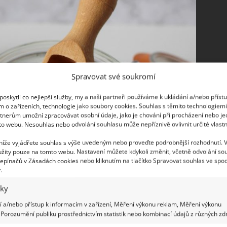
Spravovat své soukromí
oskytli co nejlepší služby, my a naši partneři používáme k ukládání a/nebo příst
m o zařízeních, technologie jako soubory cookies. Souhlas s těmito technologiem
tnerům umožní zpracovávat osobní údaje, jako je chování při procházení nebo j
to webu. Nesouhlas nebo odvolání souhlasu může nepříznivě ovlivnit určité vlastn
 níže vyjádřete souhlas s výše uvedeným nebo proveďte podrobnější rozhodnutí. 
žity pouze na tomto webu. Nastavení můžete kdykoli změnit, včetně odvolání so
epínačů v Zásadách cookies nebo kliknutím na tlačítko Spravovat souhlas ve spod
.
iky
 a/nebo přístup k informacím v zařízení, Měření výkonu reklam, Měření výkonu
 do bubnu pračky při praní bílého prádla. Stačí
Porozumění publiku prostřednictvím statistik nebo kombinací údajů z různých zdr
 změkčuje vodu, jelikož tvrdá voda je častou