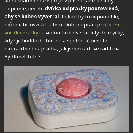
která snadno může přejít v plíseň. Jakmile tedy
doperete, nechte
dvířka od pračky pootevřená,
aby se buben vyvětral.
Pokud by to nepomohlo,
můžete ho osvěžit octem. Dobrou práci při
čištění
vnitřku pračky
odvedou také dvě tablety do myčky,
když je hodíte do bubnu a spotřebič pustíte
naprázdno bez prádla, jak jsme už dříve radili na
BydlímeÚtulně.