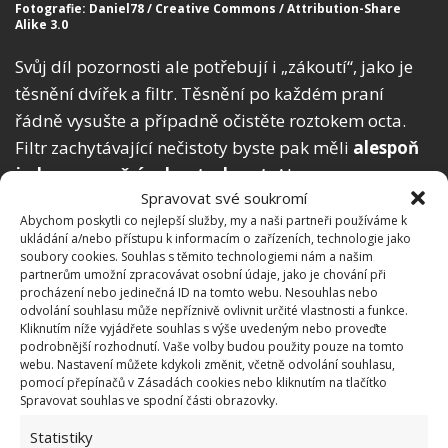
Fotografie: Daniel78 / Creative Commons / Attribution-Share
Alike 3.0
Svůj díl pozornosti ale potřebují i „zákoutí“, jako je
těsnění dvířek a filtr. Těsnění po každém praní
řádně vysušte a případně očistěte roztokem octa.
Filtr zachytávající nečistoty byste pak měli
alespoň
jednou za měsíc zkontrolovat
. Ale pozor,
Spravovat své soukromí
nezapomeňte si k ruce připravit hadr kvůli
Abychom poskytli co nejlepší služby, my a naši partneři používáme k
zachycené vodě. Choroboplodné zárodky se u pračky
ukládání a/nebo přístupu k informacím o zařízeních, technologie jako
hromadí také v zásuvce na prášek a aviváž. Čas od
soubory cookies. Souhlas s těmito technologiemi nám a našim
partnerům umožní zpracovávat osobní údaje, jako je chování při
času ji tedy otřete dezinfekcí.
procházení nebo jedinečná ID na tomto webu. Nesouhlas nebo
odvolání souhlasu může nepříznivě ovlivnit určité vlastnosti a funkce.
Kliknutím níže vyjádřete souhlas s výše uvedeným nebo proveďte
podrobnější rozhodnutí. Vaše volby budou použity pouze na tomto
webu. Nastavení můžete kdykoli změnit, včetně odvolání souhlasu,
pomocí přepínačů v Zásadách cookies nebo kliknutím na tlačítko
Spravovat souhlas ve spodní části obrazovky.
Statistiky