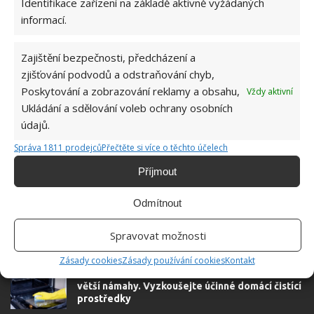
Identifikace zařízení na základě aktivně vyžádaných
Do redakce Bydlimeutulne.cz se
informací.
přidala během svých studií a práce
redaktorky ji tak nadchla, že se
rozhodla zůstat. Její v...
[Více o
Zajištění bezpečnosti, předcházení a
autorovi]
zjišťování podvodů a odstraňování chyb,
Poskytování a zobrazování reklamy a obsahu,
Vždy aktivní
Ukládání a sdělování voleb ochrany osobních
údajů.
Správa 1811 prodejců
Přečtěte si více o těchto účelech
SOUVISEJÍCÍ ČLÁNKY
Příjmout
Odmítnout
Žmolky v kapse po vyprání kapesníku jsou
nepříjemným překvapením. Problém vyřeší
obyčejná aviváž
Spravovat možnosti
Zásady cookies
Zásady používání cookies
Kontakt
Trouba zářivě čistá během několika minut a bez
větší námahy. Vyzkoušejte účinné domácí čistící
prostředky