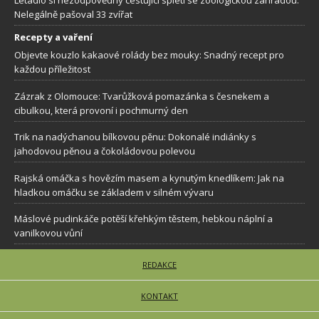
Nelegálně pašoval 33 zvířat
Recepty a vaření
Objevte kouzlo kakaové rolády bez mouky: Snadný recept pro
každou příležitost
Zázrak z Olomouce: Tvarůžková pomazánka s česnekem a
cibulkou, která provoní i pochmurný den
Trik na nadýchanou bílkovou pěnu: Dokonalé indiánky s
jahodovou pěnou a čokoládovou polevou
Rajská omáčka s hovězím masem a kynutým knedlíkem: Jak na
hladkou omáčku se základem v silném vývaru
Máslové pudinkáče potěší křehkým těstem, hebkou náplní a
vanilkovou vůní
REDAKCE
KONTAKT