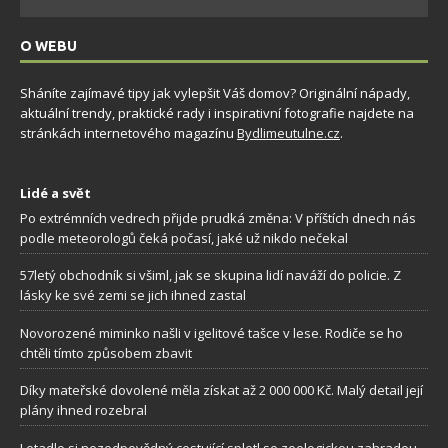
O WEBU
Sháníte zajímavé tipy jak vylepšit Váš domov? Originální nápady,
aktuální trendy, praktické rady i inspirativní fotografie najdete na
stránkách internetového magazínu
Bydlimeutulne.cz
.
Lidé a svět
Po extrémních vedrech přijde prudká změna: V příštích dnech nás
podle meteorologů čeká počasí, jaké už nikdo nečekal
57letý obchodník si všiml, jak se skupina lidí naváží do policie. Z
lásky ke své zemi se jich ihned zastal
Novorozené miminko našli v igelitové tašce v lese. Rodiče se ho
chtěli tímto způsobem zbavit
Díky mateřské dovolené měla získat až 2 000 000 Kč. Malý detail její
plány ihned rozebral
Letadlo si nezodpovědný cestující spletl se zoologickou zahradou.