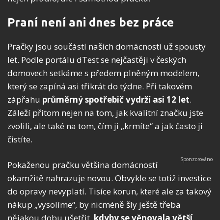
Praní není ani dnes bez práce
Pračky jsou součástí našich domácností už spousty
let. Podle portálu dTest se nejčastěji v českých
domovech setkáme s předem plněným modelem,
který se zapíná asi třikrát do týdne. Při takovém
zápřahu
průměrný spotřebič vydrží asi 12 let
.
Záleží přitom nejen na tom, jak kvalitní značku jste
zvolili, ale také na tom, čím ji „krmíte“ a jak často ji
čistíte.
Pokaženou pračku většina domácností
okamžitě nahrazuje novou. Obvykle se totiž investice
do opravy nevyplatí. Tisíce korun, které ale za takový
nákup „vysolíme“, by nicméně šly ještě třeba
nějakou dobu ušetřit,
kdyby se věnovala větší