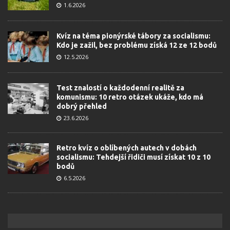
1.6.2026
Kvíz na téma pionýrské tábory za socialismu:
Kdo je zažil, bez problému získá 12 ze 12 bodů
12.5.2026
Test znalostí o každodenní realitě za
komunismu: 10 retro otázek ukáže, kdo má
dobrý přehled
23.6.2026
Retro kvíz o oblíbených autech v dobách
socialismu: Tehdejší řidiči musí získat 10 z 10
bodů
6.5.2026