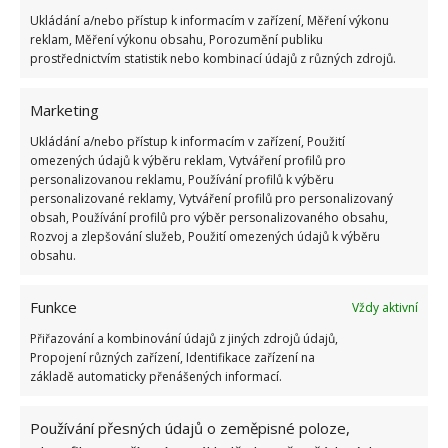
Ukládání a/nebo přístup k informacím v zařízení, Měření výkonu
reklam, Měření výkonu obsahu, Porozumění publiku
prostřednictvím statistik nebo kombinací údajů z různých zdrojů.
Marketing
Ukládání a/nebo přístup k informacím v zařízení, Použití
omezených údajů k výběru reklam, Vytváření profilů pro
personalizovanou reklamu, Používání profilů k výběru
personalizované reklamy, Vytváření profilů pro personalizovaný
obsah, Používání profilů pro výběr personalizovaného obsahu,
Rozvoj a zlepšování služeb, Použití omezených údajů k výběru
obsahu.
ČIŠTĚNÍ
DOMÁCÍ PRÁCE
PRAČKA
ÚKLID
Funkce
Vždy aktivní
Přidejte svůj názor
Přiřazování a kombinování údajů z jiných zdrojů údajů,
Propojení různých zařízení, Identifikace zařízení na
KOMENTOVAT
základě automaticky přenášených informací.
Používání přesných údajů o zeměpisné poloze,
Hana Musilová