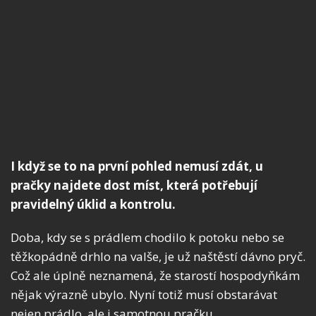
I když se to na první pohled nemusí zdát, u
pračky najdete dost míst, která potřebují
pravidelný úklid a kontrolu.
Doba, kdy se s prádlem chodilo k potoku nebo se
těžkopádně drhlo na valše, je už naštěstí dávno pryč.
Což ale úplně neznamená, že starostí hospodyňkám
nějak výrazně ubylo. Nyní totiž musí obstarávat
nejen prádlo, ale i samotnou pračku.