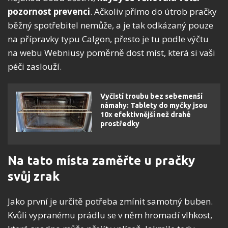
pozornost prevenci
. Ačkoliv přímo do útrob pračky
běžný spotřebitel nemůže, a je tak odkázaný pouze
na přípravky typu Calgon, přesto je tu podle výčtu
na webu Webniusy poměrně dost míst, která si vaši
péči zaslouží.
Vyčistí troubu bez sebemenší
námahy: Tablety do myčky jsou
10x efektivnější než drahé
prostředky
Na tato místa zaměřte u pračky
svůj zrak
Jako první je určitě potřeba zmínit samotný buben.
Kvůli vypranému prádlu se v něm hromadí vlhkost,