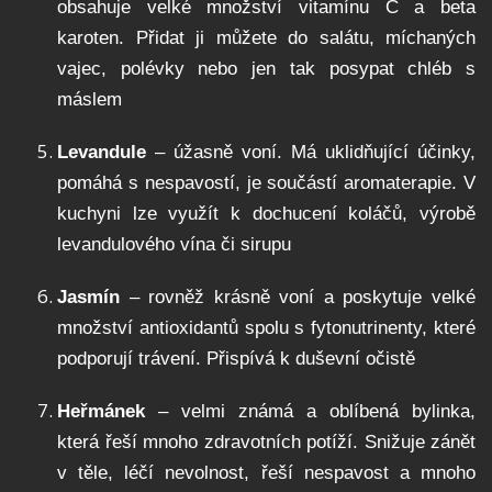
obsahuje velké množství vitamínu C a beta
karoten. Přidat ji můžete do salátu, míchaných
vajec, polévky nebo jen tak posypat chléb s
máslem
Levandule
– úžasně voní. Má uklidňující účinky,
pomáhá s nespavostí, je součástí aromaterapie. V
kuchyni lze využít k dochucení koláčů, výrobě
levandulového vína či sirupu
Jasmín
– rovněž krásně voní a poskytuje velké
množství antioxidantů spolu s fytonutrinenty, které
podporují trávení. Přispívá k duševní očistě
Heřmánek
– velmi známá a oblíbená bylinka,
která řeší mnoho zdravotních potíží. Snižuje zánět
v těle, léčí nevolnost, řeší nespavost a mnoho