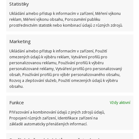
Šalvěj
– mimo to, že zlepšuje chuť omáček, má
Statistiky
hojivé účinky, zastavuje šíření bakterií, snižuje
Ukládání a/nebo přístup k informacím v zařízení, Měření výkonu
zánět kloubů a podporuje dobrou paměť
reklam, Měření výkonu obsahu, Porozumění publiku
prostřednictvím statistik nebo kombinací údajů z různých zdrojů.
Bazalka
– má v kuchyni pestré využití, mimo to
Marketing
řeší PMS, ulevuje od kašle, působí proti
Ukládání a/nebo přístup k informacím v zařízení, Použití
nachlazení, zvyšuje imunitu i zdraví ústní dutiny,
omezených údajů k výběru reklam, Vytváření profilů pro
podporuje zdraví zraku a další
personalizovanou reklamu, Používání profilů k výběru
personalizované reklamy, Vytváření profilů pro personalizovaný
obsah, Používání profilů pro výběr personalizovaného obsahu,
Kopr
– kdo by neznal korovou omáčku. Kopr se
Rozvoj a zlepšování služeb, Použití omezených údajů k výběru
také přidává při nakládání okurek. Posypat si jím
obsahu.
můžete také jen tak uvařené brambory. Prospívá
zažívání, bojuje se špatným dechem, obsahuje
Funkce
Vždy aktivní
minerály a vitamíny, působí močopudně
Přiřazování a kombinování údajů z jiných zdrojů údajů,
Propojení různých zařízení, Identifikace zařízení na
základě automaticky přenášených informací.
Petržel
– má v kuchyni pestré využití, přes saláty,
polévky, až po dochucení masa. Má uklidňující a