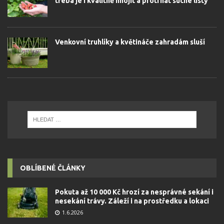
třeba je i kvalitně hnojit a protrhat suché listy
Venkovní truhlíky a květináče zahradám sluší
OBLÍBENÉ ČLÁNKY
Pokuta až 10 000 Kč hrozí za nesprávné sekání i
nesekání trávy. Záleží i na prostředku a lokaci
1.6.2026