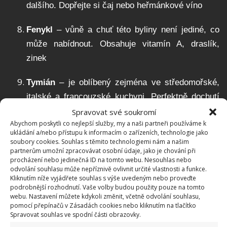
dalšího. Dopřejte si čaj nebo heřmánkové víno
Fenykl
– vůně a chuť této byliny není jediné, co
může nabídnout. Obsahuje vitamín A, draslík,
zinek
Tymián
– je oblíbený zejména ve středomořské,
italské a francouzské kuchyni. Perfektně dochutí
jehněčí, drůbež, ale i vejce a zeleninu. Hodí se do
Spravovat své soukromí
Abychom poskytli co nejlepší služby, my a naši partneři používáme k
dušených pokrmů a polévek. Obsahuje spoustu
ukládání a/nebo přístupu k informacím o zařízeních, technologie jako
živin a enzymů
soubory cookies. Souhlas s těmito technologiemi nám a našim
partnerům umožní zpracovávat osobní údaje, jako je chování při
procházení nebo jedinečná ID na tomto webu. Nesouhlas nebo
Rozmarýn
– má všestranné využití od kuchyně,
odvolání souhlasu může nepříznivě ovlivnit určité vlastnosti a funkce.
po léčení. Masům a pečené zelenině dodá pikantní
Kliknutím níže vyjádřete souhlas s výše uvedeným nebo proveďte
podrobnější rozhodnutí. Vaše volby budou použity pouze na tomto
chuť a vůně byliny zklidňuje mysl a podporuje
webu. Nastavení můžete kdykoli změnit, včetně odvolání souhlasu,
pomocí přepínačů v Zásadách cookies nebo kliknutím na tlačítko
koncentraci
Spravovat souhlas ve spodní části obrazovky.