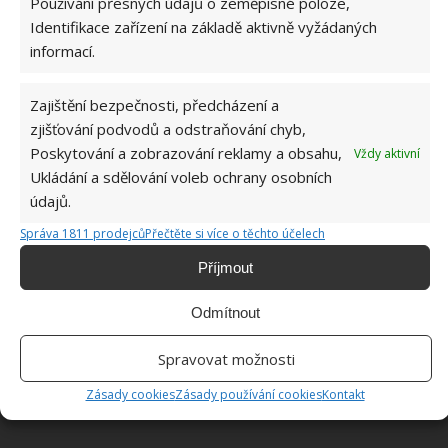
Používání přesných údajů o zeměpisné poloze,
hojivé vlastnosti, obsahuje vitamín A a C
Identifikace zařízení na základě aktivně vyžádaných
informací.
Jitrocel
–
připravují se z něj obklady, sirupy a
čaje. Působí proti astma a bronchitidě, posiluje
Zajištění bezpečnosti, předcházení a
ledviny a plíce. Díky hojivým vlastnostem lze
zjišťování podvodů a odstraňování chyb,
přikládat na puchýře, ranky, vřídky
Poskytování a zobrazování reklamy a obsahu,
Vždy aktivní
Ukládání a sdělování voleb ochrany osobních
Fotografie: Pixabay
údajů.
Správa 1811 prodejců
Přečtěte si více o těchto účelech
Příjmout
Odmítnout
Spravovat možnosti
Zásady cookies
Zásady používání cookies
Kontakt