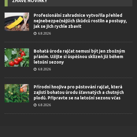
ŽHAVÉ NOVINKY
Profesionální zahradnice vytvořila přehled
nejnebezpečnějších škůdců rostlin a postupy,
jak se jich rychle zbavit
6.8.2026
Bohatá úroda rajčat nemusí být jen zbožným
přáním. Užijte si úspěšnou sklizeň již během
letošní sezony
6.8.2026
Přírodní hnojiva pro pěstování rajčat, která
zajistí bohatou úrodu šťavnatých a chutných
plodů. Připravte se na letošní sezonu včas
6.8.2026