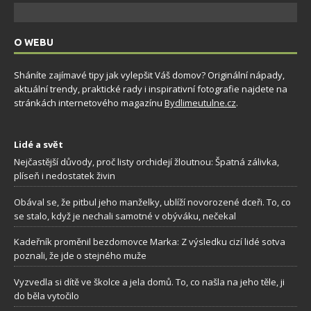
O WEBU
Sháníte zajímavé tipy jak vylepšit Váš domov? Originální nápady,
aktuální trendy, praktické rady i inspirativní fotografie najdete na
stránkách internetového magazínu
Bydlimeutulne.cz
.
Lidé a svět
Nejčastější důvody, proč listy orchidejí žloutnou: Špatná zálivka,
plíseň i nedostatek živin
Obával se, že pitbul jeho manželky, ublíží novorozené dceři. To, co
se stalo, když je nechali samotné v obýváku, nečekal
Kadeřník proměnil bezdomovce Marka: Z výsledku cizí lidé sotva
poznali, že jde o stejného muže
Vyzvedla si dítě ve školce a jela domů. To, co našla na jeho těle, ji
do běla vytočilo