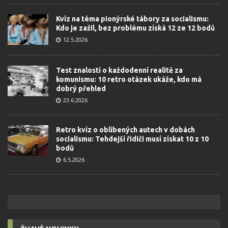
Kvíz na téma pionýrské tábory za socialismu:
Kdo je zažil, bez problému získá 12 ze 12 bodů
12.5.2026
Test znalostí o každodenní realitě za
komunismu: 10 retro otázek ukáže, kdo má
dobrý přehled
23.6.2026
Retro kvíz o oblíbených autech v dobách
socialismu: Tehdejší řidiči musí získat 10 z 10
bodů
6.5.2026