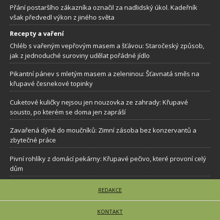
Přání postaršího zákazníka označil za nadlidský úkol. Kadeřník
však předvedl výkon z jiného světa
Recepty a vaření
Chléb s vařeným vepřovým masem a šťávou: Staročeský způsob,
jak z jednoduché suroviny udělat pořádné jídlo
Pikantní pánev s mletým masem a zeleninou: Šťavnatá směs na
křupavé česnekové topinky
Cuketové kuličky nejsou jen nouzovka ze zahrady: Křupavé
sousto, po kterém se doma jen zapráší
Zavařená dýně do moučníků: Zimní zásoba bez konzervantů a
zbytečné práce
Pivní rohlíky z domácí pekárny: Křupavé pečivo, které provoní celý
dům
REDAKCE
KONTAKT