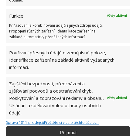
obsahu.
Funkce
Vždy aktivní
Přiřazování a kombinování údajů z jiných zdrojů údajů,
Propojení různých zařízení, Identifikace zařízení na
základě automaticky přenášených informací.
Používání přesných údajů o zeměpisné poloze,
Identifikace zařízení na základě aktivně vyžádaných
informací.
Zajištění bezpečnosti, předcházení a
zjišťování podvodů a odstraňování chyb,
Poskytování a zobrazování reklamy a obsahu,
Vždy aktivní
Ukládání a sdělování voleb ochrany osobních
DOMÁCÍ PRÁCE
HOUBA
MYTÍ
údajů.
Správa 1811 prodejců
Přečtěte si více o těchto účelech
Příjmout
Hana Musilová