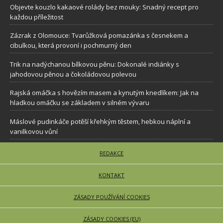
Objevte kouzlo kakaové rolády bez mouky: Snadný recept pro
každou příležitost
Zázrak z Olomouce: Tvarůžková pomazánka s česnekem a
cibulkou, která provoní i pochmurný den
Trik na nadýchanou bílkovou pěnu: Dokonalé indiánky s
jahodovou pěnou a čokoládovou polevou
Rajská omáčka s hovězím masem a kynutým knedlíkem: Jak na
hladkou omáčku se základem v silném vývaru
Máslové pudinkáče potěší křehkým těstem, hebkou náplní a
vanilkovou vůní
REDAKCE
KONTAKT
ZÁSADY POUŽÍVÁNÍ COOKIES
ZÁSADY COOKIES (EU)