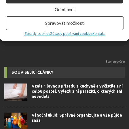
Do redakce Bydlimeutulne.cz se
Odmítnout
přidala během svých studií a práce
redaktorky ji tak nadchla, že se
Spravovat možnosti
rozhodla zůstat. Její v...
[Více o
autorovi]
Zásady cookies
Zásady používání cookies
Kontakt
SOUVISEJÍCÍ ČLÁNKY
Vzala 1 levnou přísadu z kuchyně a vyčistila s ní
celou postel. Vylezli z ní paraziti, o kterých ani
nevěděla
Vánoční úklid: Správně organizujte a vše půjde
snáz