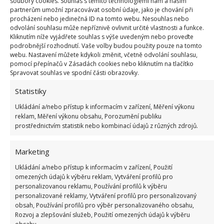
soubory cookies. Souhlas s těmito technologiemi nám a našim
Skvěle houba na nádobí poslouží i v oblasti chlazení
partnerům umožní zpracovávat osobní údaje, jako je chování při
zmrzliny, či jiných potravin. Když ji namočíte do
procházení nebo jedinečná ID na tomto webu. Nesouhlas nebo
odvolání souhlasu může nepříznivě ovlivnit určité vlastnosti a funkce.
vody, umístíte do plastového pytlíku a zamrazíte,
Kliknutím níže vyjádřete souhlas s výše uvedeným nebo proveďte
vytvoříte chladící materiál, který na dlouhých
podrobnější rozhodnutí. Vaše volby budou použity pouze na tomto
webu. Nastavení můžete kdykoli změnit, včetně odvolání souhlasu,
cestách zajistí například osvěžující studené nápoje.
pomocí přepínačů v Zásadách cookies nebo kliknutím na tlačítko
Spravovat souhlas ve spodní části obrazovky.
Nastříhané kousky nové houby na nádobí zajistí i
Statistiky
ochranu dřevěné, či laminátové podlahy před
Ukládání a/nebo přístup k informacím v zařízení, Měření výkonu
poškrabáním nábytkem. Postačí tyto kusy nalepit na
reklam, Měření výkonu obsahu, Porozumění publiku
nožičky židlí, nebo stolů a máte po starostech. Je
prostřednictvím statistik nebo kombinací údajů z různých zdrojů.
evidentní, že i obyčejná houba může sloužit více
účelům naráz. Vyzkoušejte některé z nich a budete
Marketing
mile překvapeni.
Ukládání a/nebo přístup k informacím v zařízení, Použití
omezených údajů k výběru reklam, Vytváření profilů pro
personalizovanou reklamu, Používání profilů k výběru
Fotografie: Pinterest
personalizované reklamy, Vytváření profilů pro personalizovaný
obsah, Používání profilů pro výběr personalizovaného obsahu,
Rozvoj a zlepšování služeb, Použití omezených údajů k výběru