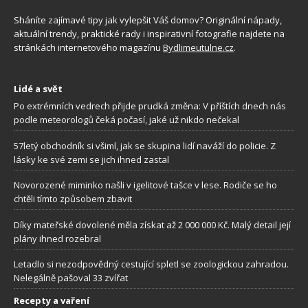
Sháníte zajímavé tipy jak vylepšit Váš domov? Originální nápady,
aktuální trendy, praktické rady i inspirativní fotografie najdete na
stránkách internetového magazínu
Bydlimeutulne.cz
.
Lidé a svět
Po extrémních vedrech přijde prudká změna: V příštích dnech nás
podle meteorologů čeká počasí, jaké už nikdo nečekal
57letý obchodník si všiml, jak se skupina lidí naváží do policie. Z
lásky ke své zemi se jich ihned zastal
Novorozené miminko našli v igelitové tašce v lese. Rodiče se ho
chtěli tímto způsobem zbavit
Díky mateřské dovolené měla získat až 2 000 000 Kč. Malý detail její
plány ihned rozebral
Letadlo si nezodpovědný cestující spletl se zoologickou zahradou.
Nelegálně pašoval 33 zvířat
Recepty a vaření