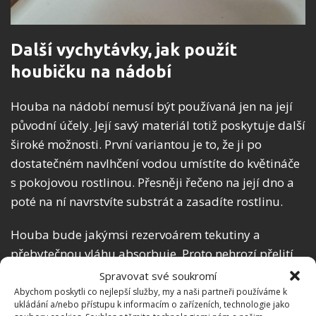
Další vychytávky, jak použít
houbičku na nádobí
Houba na nádobí nemusí být používaná jen na její
původní účely. Její savý materiál totiž poskytuje další
široké možnosti. První variantou je to, že ji po
dostatečném navlhčení vodou umístíte do květináče
s pokojovou rostlinou. Přesněji řečeno na její dno a
poté na ní navrstvíte substrát a zasadíte rostlinu.
Houba bude jakýmsi rezervoárem tekutiny a
přebytečnou vláhu absorbuje. Proto nehrozí přelití
květiny. Tento způsob se jeví praktický zejména v
Spravovat své soukromí
momentu, kdy byt opouštíte na dlouhou dobu.
Abychom poskytli co nejlepší služby, my a naši partneři používáme k
ukládání a/nebo přístupu k informacím o zařízeních, technologie jako