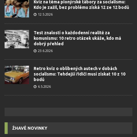
Kvíz na téma pionýrské tábory za socialismu:
Kdo je zažil, bez problému získá 12 ze 12 bodů
12.5.2026
Test znalostí o každodenní realitě za
komunismu: 10 retro otázek ukáže, kdo má
dobrý přehled
23.6.2026
Retro kvíz o oblíbených autech v dobách
socialismu: Tehdejší řidiči musí získat 10 z 10
bodů
6.5.2026
ŽHAVÉ NOVINKY