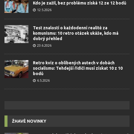
Kdo je zažil, bez problému získá 12 ze 12 bodů
12.5.2026
Test znalostí o každodenní realitě za
komunismu: 10 retro otázek ukáže, kdo má
dobrý přehled
23.6.2026
Retro kvíz o oblíbených autech v dobách
socialismu: Tehdejší řidiči musí získat 10 z 10
bodů
6.5.2026
ŽHAVÉ NOVINKY