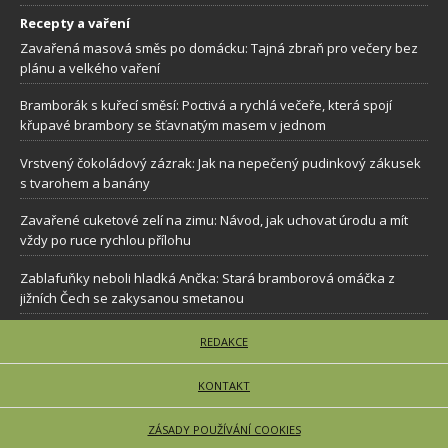
Recepty a vaření
Zavařená masová směs po domácku: Tajná zbraň pro večery bez
plánu a velkého vaření
Bramborák s kuřecí směsí: Poctivá a rychlá večeře, která spojí
křupavé brambory se šťavnatým masem v jednom
Vrstvený čokoládový zázrak: Jak na nepečený pudinkový zákusek
s tvarohem a banány
Zavařené cuketové zelí na zimu: Návod, jak uchovat úrodu a mít
vždy po ruce rychlou přílohu
Zablafuňky neboli hladká Ančka: Stará bramborová omáčka z
jižních Čech se zakysanou smetanou
REDAKCE
KONTAKT
ZÁSADY POUŽÍVÁNÍ COOKIES