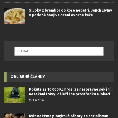
Slupky z brambor do koše nepatří. Jejich živiny
v podobě hnojiva ocení ovocné keře
OBLÍBENÉ ČLÁNKY
Pokuta až 10 000 Kč hrozí za nesprávné sekání i
nesekání trávy. Záleží i na prostředku a lokaci
1.6.2026
Kvíz na téma pionýrské tábory za socialismu: