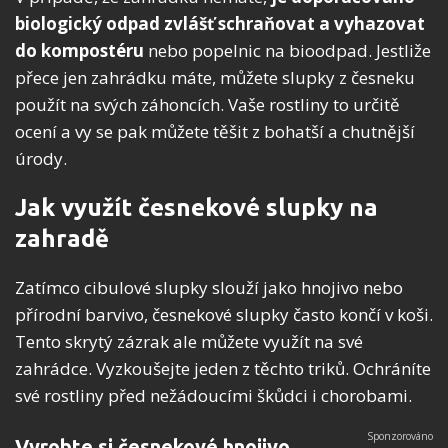
biologický odpad zvlášť schraňovat a vyhazovat
do kompostéru
nebo popelnic na bioodpad. Jestliže
přece jen zahrádku máte, můžete slupky z česneku
použít na svých záhoncích. Vaše rostliny to určitě
ocení a vy se pak můžete těšit z bohatší a chutnější
úrody.
Jak využít česnekové slupky na
zahradě
Zatímco cibulové slupky slouží jako hnojivo nebo
přírodní barvivo, česnekové slupky často končí v koši.
Tento skrytý zázrak ale můžete využít na své
zahrádce. Vyzkoušejte jeden z těchto triků. Ochráníte
své rostliny před nežádoucími škůdci i chorobami.
Vyrobte si česnekové hnojivo