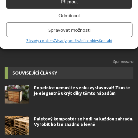
Příjmout
Absolvent České zemědělské
univerzity, který je již od malička
Odmítnout
velkým kutilem. V podstatě vše, co je
možné najít v j...
[Více o autorovi]
Spravovat možnosti
Zásady cookies
Zásady používání cookies
Kontakt
SOUVISEJÍCÍ ČLÁNKY
Popelnice nemusíte venku vystavovat! Zkuste
je elegantně ukrýt díky těmto nápadům
Paletový kompostér se hodí na každou zahradu.
Vyrobit ho lze snadno a levně