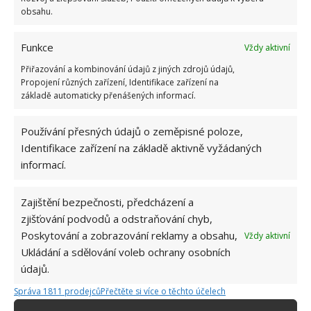
obsahu.
Funkce
Vždy aktivní
Přiřazování a kombinování údajů z jiných zdrojů údajů,
Propojení různých zařízení, Identifikace zařízení na
základě automaticky přenášených informací.
Používání přesných údajů o zeměpisné poloze,
Identifikace zařízení na základě aktivně vyžádaných
informací.
Zajištění bezpečnosti, předcházení a
zjišťování podvodů a odstraňování chyb,
Poskytování a zobrazování reklamy a obsahu,
Vždy aktivní
ČESNEK
HNOJIVO
ZAHRADA
Ukládání a sdělování voleb ochrany osobních
údajů.
Správa 1811 prodejců
Přečtěte si více o těchto účelech
Jiří Kolář