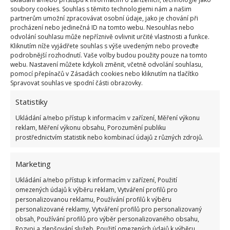
Aby vám uskladněná mrkev vydržela déle čerstvá a
soubory cookies. Souhlas s těmito technologiemi nám a našim
byla uchráněna před hnilobou, posypte ji slupkami
partnerům umožní zpracovávat osobní údaje, jako je chování při
procházení nebo jedinečná ID na tomto webu. Nesouhlas nebo
z česneku. Tento jednoduchý způsob ochrání vaši
odvolání souhlasu může nepříznivě ovlivnit určité vlastnosti a funkce.
uskladněnou úrodu.
Kliknutím níže vyjádřete souhlas s výše uvedeným nebo proveďte
podrobnější rozhodnutí. Vaše volby budou použity pouze na tomto
webu. Nastavení můžete kdykoli změnit, včetně odvolání souhlasu,
Česnek proti roztočům a mšicím
pomocí přepínačů v Zásadách cookies nebo kliknutím na tlačítko
Spravovat souhlas ve spodní části obrazovky.
Slupky česneku a cibuli namočte do teplé vody a
Statistiky
nechte směs odstát po dobu pěti dní. Následně
Ukládání a/nebo přístup k informacím v zařízení, Měření výkonu
vodu přefiltrujte a rozprašovačem nastříkejte na
reklam, Měření výkonu obsahu, Porozumění publiku
rostliny napadané mšicemi nebo roztoči. Aplikaci
prostřednictvím statistik nebo kombinací údajů z různých zdrojů.
roztoku můžete 4× až 5× týdně opakovat, dokud
škůdci z vašich rostlin zcela nezmizí.
Marketing
Ukládání a/nebo přístup k informacím v zařízení, Použití
Zdroj:
Genialne
omezených údajů k výběru reklam, Vytváření profilů pro
personalizovanou reklamu, Používání profilů k výběru
personalizované reklamy, Vytváření profilů pro personalizovaný
obsah, Používání profilů pro výběr personalizovaného obsahu,
Rozvoj a zlepšování služeb, Použití omezených údajů k výběru