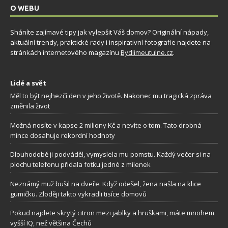
O WEBU
Sháníte zajímavé tipy jak vylepšit Váš domov? Originální nápady,
aktuální trendy, praktické rady i inspirativní fotografie najdete na
stránkách internetového magazínu
Bydlimeutulne.cz
.
Lidé a svět
Měl to být nejhezčí den v jeho životě. Nakonec mu tragická zpráva
změnila život
Možná nosíte v kapse 2 miliony Kč a nevíte o tom. Tato drobná
mince dosahuje rekordní hodnoty
Dlouhodobě ji podváděl, vymyslela mu pomstu. Každý večer si na
plochu telefonu přidala fotku jedné z milenek
Neznámý muž bušil na dveře. Když odešel, žena našla na klice
gumičku. Zloději takto vykradli tisíce domovů
Pokud najdete skrytý citron mezi jablky a hruškami, máte mnohem
vyšší IQ, než většina Čechů