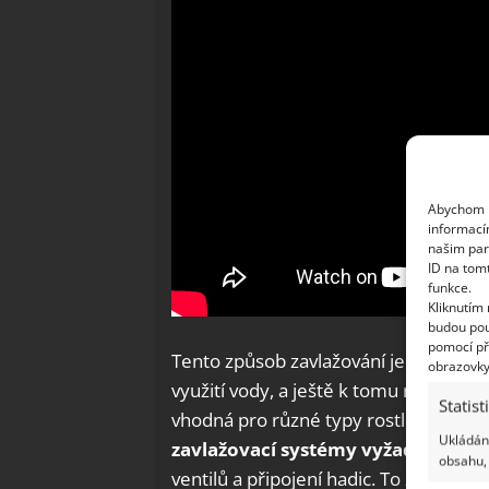
Abychom p
informací
našim par
ID na tom
funkce.
Kliknutím
budou pou
pomocí př
Tento způsob zavlažování je šetrný k 
obrazovky
využití vody, a ještě k tomu recyklujet
Statist
vhodná pro různé typy rostlin, od zel
Ukládání
zavlažovací systémy vyžadují roz
obsahu, 
ventilů a připojení hadic. To zahrnuje