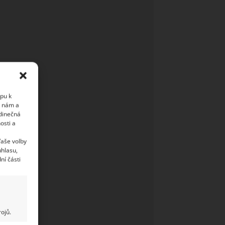
upu k
i nám a
edinečná
osti a
Vaše volby
uhlasu,
ní části
ojů.