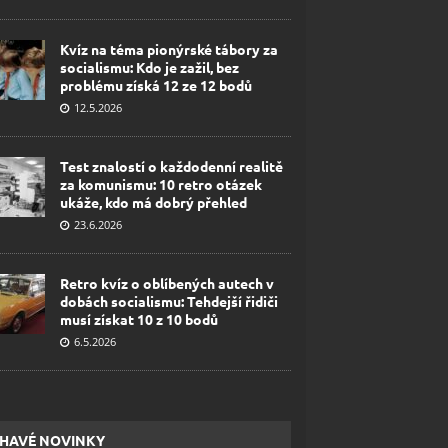
Kvíz na téma pionýrské tábory za
socialismu: Kdo je zažil, bez
problému získá 12 ze 12 bodů
12.5.2026
Test znalostí o každodenní realitě
za komunismu: 10 retro otázek
ukáže, kdo má dobrý přehled
23.6.2026
Retro kvíz o oblíbených autech v
dobách socialismu: Tehdejší řidiči
musí získat 10 z 10 bodů
6.5.2026
HAVÉ NOVINKY