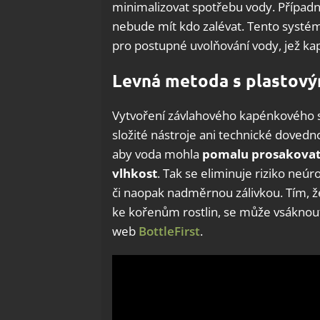
minimalizovat spotřebu vody. Případ
nebude mít kdo zalévat. Tento systém 
pro postupné uvolňování vody, jež ka
Levná metoda s plastový
Vytvoření závlahového kapénkového 
složité nástroje ani technické dovedno
aby voda mohla
pomalu prosakovat 
vlhkost
. Tak se eliminuje riziko ne
či naopak nadměrnou zálivkou. Tím, ž
ke kořenům rostlin, se může vsáknout
web
BottleFirst
.