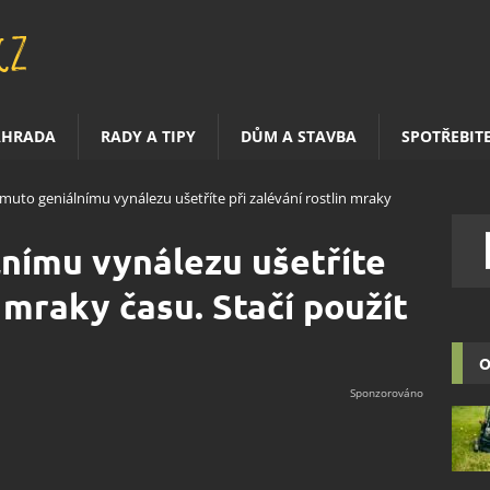
AHRADA
RADY A TIPY
DŮM A STAVBA
SPOTŘEBIT
muto geniálnímu vynálezu ušetříte při zalévání rostlin mraky
nímu vynálezu ušetříte
n mraky času. Stačí použít
O