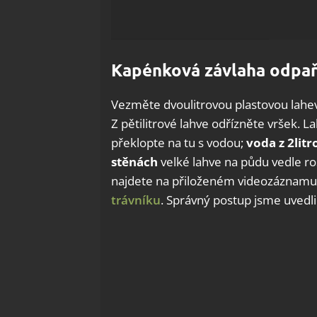
Kapénková závlaha odpa
Vezměte dvoulitrovou plastovou lahev 
Z pětilitrové lahve odřízněte vršek. L
překlopte na tu s vodou;
voda z 2lit
stěnách
velké lahve na půdu vedle ro
najdete na přiloženém videozáznamu. Z
trávníku
. Správný postup jsme uvedli