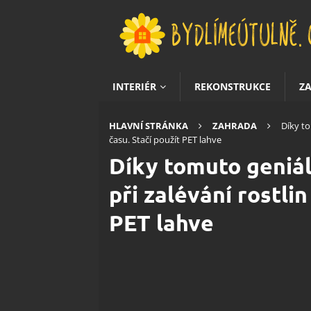
INTERIÉR
REKONSTRUKCE
Z
HLAVNÍ STRÁNKA
ZAHRADA
Díky to
času. Stačí použít PET lahve
Díky tomuto geniál
při zalévání rostli
PET lahve