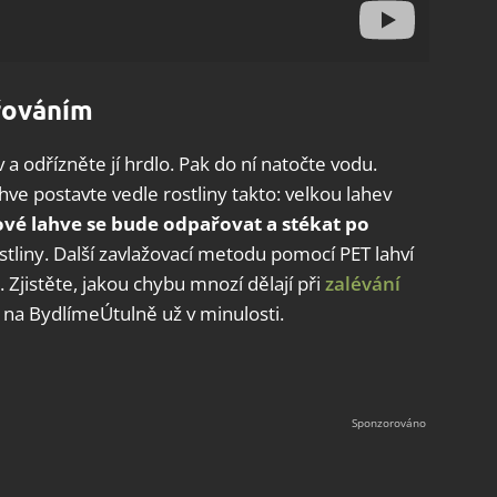
řováním
a odřízněte jí hrdlo. Pak do ní natočte vodu.
ahve postavte vedle rostliny takto: velkou lahev
rové lahve se bude odpařovat a stékat po
stliny. Další zavlažovací metodu pomocí PET lahví
jistěte, jakou chybu mnozí dělají při
zalévání
 na BydlímeÚtulně už v minulosti.