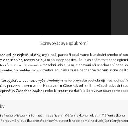
Spravovat své soukromí
oskytli co nejlepší služby, my a naši partneři používáme k ukládání a/nebo příst
m o zařízeních, technologie jako soubory cookies. Souhlas s těmito technologiem
tnerům umožní zpracovávat osobní údaje, jako je chování při procházení nebo j
to webu. Nesouhlas nebo odvolání souhlasu může nepříznivě ovlivnit určité vlastn
 níže vyjádřete souhlas s výše uvedeným nebo proveďte podrobnější rozhodnutí. 
žity pouze na tomto webu. Nastavení můžete kdykoli změnit, včetně odvolání so
epínačů v Zásadách cookies nebo kliknutím na tlačítko Spravovat souhlas ve spod
životnímu prostředí, neboť zvyšuje efektivitu
.
e plast. Navíc kapénková závlaha z PET lahví je
iky
eniny po okrasné keře a květiny.
Klasické
 a/nebo přístup k informacím v zařízení, Měření výkonu reklam, Měření výkonu
místění na pozemku
, uspořádání přívodů vody a
Porozumění publiku prostřednictvím statistik nebo kombinací údajů z různých zdr
 dost vysoké náklady. Zavlažování pomocí PET lahví