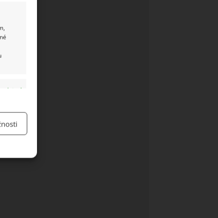
m,
ané
u
y aktivní
nosti
y aktivní