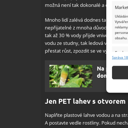
možná není tak dokonalé a estetické ře
Market
Ukládání
Mnoho lidí zalévá dodnes tak, že natáh
Vytvářen
nepřijatelné z mnoha důvodů: plýtván
reklamy,
persona
tak až 30 % vody přijde vniveč;
kropen
obsahu.
vodu ze studny, tak ledová voda v pa
přestat růst, zpozdit se ve vývoji, přes
Funkc
Správa 18
Přiřazov
Na plíseň 
Identifi
domácí směs
Použív
základ
Jen PET lahev s otvorem
Zajišt
odstra
Naplňte plastové lahve vodou a na str
Ukládá
A postavte vedle rostliny. Pokud nec