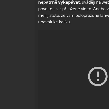
nepatrně vykapávat
, uvádějí na w
povolte – viz přiložené video. Anebo 
měli jistotu, že vám poloprázdné lah
upevnit ke kolíku.