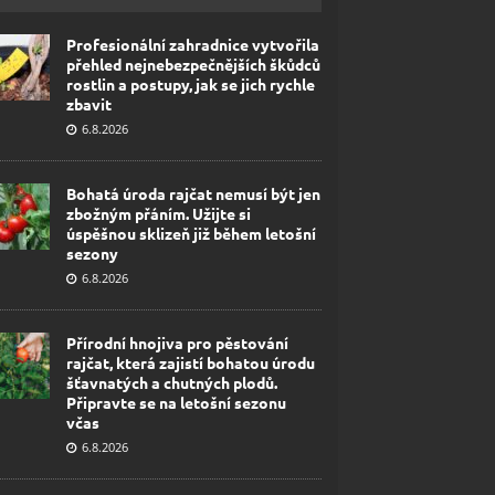
Profesionální zahradnice vytvořila
přehled nejnebezpečnějších škůdců
rostlin a postupy, jak se jich rychle
zbavit
6.8.2026
Bohatá úroda rajčat nemusí být jen
zbožným přáním. Užijte si
úspěšnou sklizeň již během letošní
sezony
6.8.2026
Přírodní hnojiva pro pěstování
rajčat, která zajistí bohatou úrodu
šťavnatých a chutných plodů.
Připravte se na letošní sezonu
včas
6.8.2026