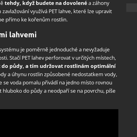
ně
tehdy, když budete na dovolené
a záhony
zavlažování využívá PET lahve, které lze upravit
pe přímo ke kořenům rostlin.
mi lahvemi
systému je poměrně jednoduché a nevyžaduje
sti. Stačí PET lahev perforovat v určitých místech,
do půdy, a tím udržovat rostlinám optimální
úrody a úhynu rostlin způsobené nedostatkem vody,
e se voda pomalu přivádí na jedno místo rovnou
 hluboko do půdy a neodpaří se na povrchu, píše