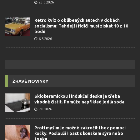
23.6.2026
Retro kvíz o oblíbených autech v dobách
socialismu: Tehdejší řidiči musí získat 10 z 10
bodů
6.5.2026
ŽHAVÉ NOVINKY
Sklokeramickou i indukční desku je třeba
vhodně čistit. Pomůže například jedlá soda
7.8.2026
Proti myším je možné zakročit i bez pomoci
kočky. Poslouží i past s kouskem sýra nebo
špeku