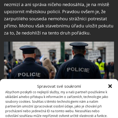
nezmizí a ani správa ničeho nedosáhla, je na místě
upozornit městskou policii. Pravdou ovšem je, že
zarputilého souseda nemohou strážníci potrestat
přímo. Mohou však stavebnímu úřadu uložit pokutu
za to, že nedohlíží na tento druh pořádku.
Spravovat své soukromí
Abychom poskytli co nejlepší služby, my a naši partneři používáme k
ukládání a/nebo přístupu k informacím o zařízeních, technologie jako
soubory cookies. Souhlas s těmito technologiemi nám a našim
Fotografie: Depositphotos
partnerům umožní zpracovávat osobní údaje, jako je chování při
procházení nebo jedinečná ID na tomto webu. Nesouhlas nebo
Odpadky na balkoně
odvolání souhlasu může nepříznivě ovlivnit určité vlastnosti a funkce.