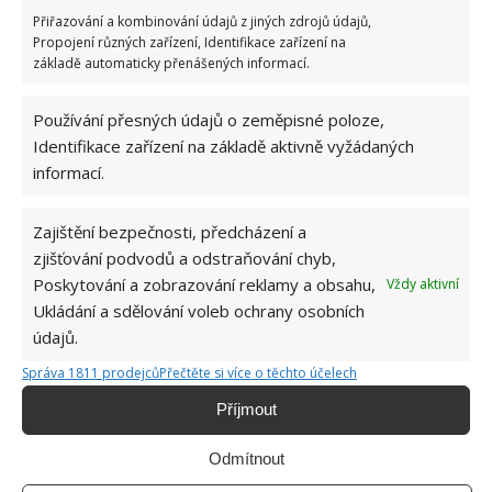
Přiřazování a kombinování údajů z jiných zdrojů údajů,
Propojení různých zařízení, Identifikace zařízení na
základě automaticky přenášených informací.
Používání přesných údajů o zeměpisné poloze,
Identifikace zařízení na základě aktivně vyžádaných
informací.
ODPADKY
SOUSED
Zajištění bezpečnosti, předcházení a
zjišťování podvodů a odstraňování chyb,
Poskytování a zobrazování reklamy a obsahu,
Vždy aktivní
Jiří Kolář
Ukládání a sdělování voleb ochrany osobních
údajů.
Absolvent České zemědělské
univerzity, který je již od malička
Správa 1811 prodejců
Přečtěte si více o těchto účelech
velkým kutilem. V podstatě vše, co je
Příjmout
možné najít v j...
[Více o autorovi]
Odmítnout