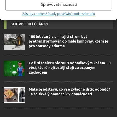
Spravovat možnosti
Zásady cookies
Zásady používání cookies
Kontakt
SOUVISEJÍCÍ ČLÁNKY
100 let starý a umírající strom byl
přetransformován do malé knihovny, která je
pro sousedy zdarma
Češi si toaletu pletou s odpadkovým košem – 8
věcí, které nejčastěji stojí za ucpaným
záchodem
Máte představu, co vše zvládne drtič odpadů?
Je to skvělý pomocník v domácnosti