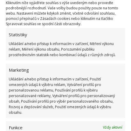
Kliknutím níže vyjádřete souhlas s výše uvedeným nebo proveďte
podrobnější rozhodnutí. Vaše volby budou použity pouze na tomto
Kdo bez náležité péče odkryje a pověsí těžké
webu. Nastavení můžete kdykoli změnit, včetně odvolání souhlasu,
předměty, vylévá tekutiny, vyhazuje nečistoty, nebo
pomocí přepínačů v Zásadách cookies nebo kliknutím na tlačítko
Spravovat souhlas ve spodní části obrazovky.
způsobí
vypadnutí takových předmětů, bude
potrestán pokutou
500 zlotých (2 680 Kč) nebo
Statistiky
napomenutím. Odpadky na balkoně mohou navíc
Ukládání a/nebo přístup k informacím v zařízení, Měření výkonu
roztrhat ptáci, někdy stačí i poryvy větru.
reklam, Měření výkonu obsahu, Porozumění publiku
prostřednictvím statistik nebo kombinací údajů z různých zdrojů.
Zdroj:
Porady Interia
Marketing
Ukládání a/nebo přístup k informacím v zařízení, Použití
omezených údajů k výběru reklam, Vytváření profilů pro
personalizovanou reklamu, Používání profilů k výběru
personalizované reklamy, Vytváření profilů pro personalizovaný
obsah, Používání profilů pro výběr personalizovaného obsahu,
Rozvoj a zlepšování služeb, Použití omezených údajů k výběru
obsahu.
Funkce
Vždy aktivní