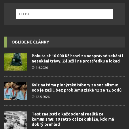
OBLÍBENÉ ČLÁNKY
Pokuta až 10 000 Kč hrozí za nesprávné sekání i
nesekání trávy. Záleží i na prostředku a lokaci
1.6.2026
Kvíz na téma pionýrské tábory za socialismu:
Kdo je zažil, bez problému získá 12 ze 12 bodů
12.5.2026
Test znalostí o každodenní realitě za
komunismu: 10 retro otázek ukáže, kdo má
dobrý přehled