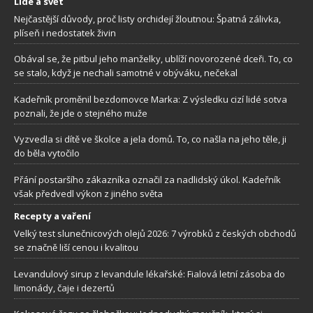
Lidé a svět
Nejčastější důvody, proč listy orchidejí žloutnou: Špatná zálivka,
plíseň i nedostatek živin
Obával se, že pitbul jeho manželky, ublíží novorozené dceři. To, co
se stalo, když je nechali samotné v obýváku, nečekal
Kadeřník proměnil bezdomovce Marka: Z výsledku cizí lidé sotva
poznali, že jde o stejného muže
Vyzvedla si dítě ve školce a jela domů. To, co našla na jeho těle, ji
do běla vytočilo
Přání postaršího zákazníka označil za nadlidský úkol. Kadeřník
však předvedl výkon z jiného světa
Recepty a vaření
Velký test slunečnicových olejů 2026: 7 výrobků z českých obchodů
se značně liší cenou i kvalitou
Levandulový sirup z levandule lékařské: Fialová letní zásoba do
limonády, čaje i dezertů