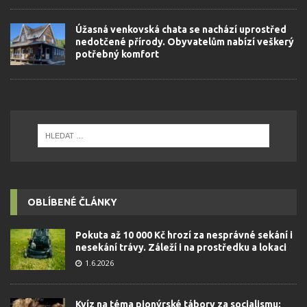
Úžasná venkovská chata se nachází uprostřed
nedotčené přírody. Obyvatelům nabízí veškerý
potřebný komfort
OBLÍBENÉ ČLÁNKY
Pokuta až 10 000 Kč hrozí za nesprávné sekání i
nesekání trávy. Záleží i na prostředku a lokaci
1.6.2026
Kvíz na téma pionýrské tábory za socialismu: