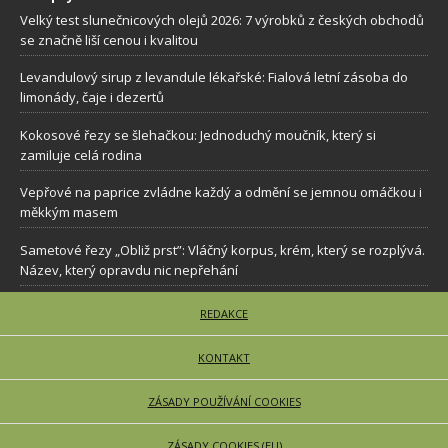
Velký test slunečnicových olejů 2026: 7 výrobků z českých obchodů
se značně liší cenou i kvalitou
Levandulový sirup z levandule lékařské: Fialová letní zásoba do
limonády, čaje i dezertů
Kokosové řezy se šlehačkou: Jednoduchý moučník, který si
zamiluje celá rodina
Vepřové na paprice zvládne každý a odmění se jemnou omáčkou i
měkkým masem
Sametové řezy „Obliž prst”: Vláčný korpus, krém, který se rozplývá.
Název, který opravdu nic nepřehání
REDAKCE
KONTAKT
ZÁSADY POUŽÍVÁNÍ COOKIES
ZÁSADY COOKIES (EU)