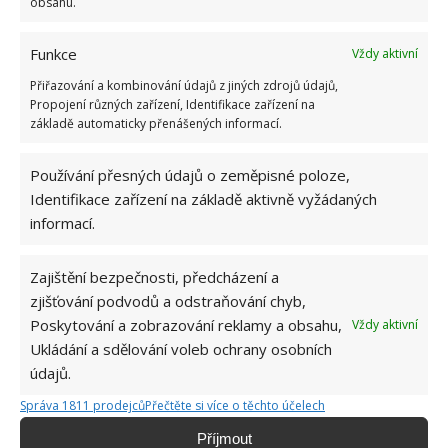
obsahu.
Funkce
Vždy aktivní
Přiřazování a kombinování údajů z jiných zdrojů údajů,
Propojení různých zařízení, Identifikace zařízení na
základě automaticky přenášených informací.
Používání přesných údajů o zeměpisné poloze,
Fotografie: Molly-Anne Langlais-Mailloux a Isabelle Mailloux
Identifikace zařízení na základě aktivně vyžádaných
informací.
Zajištění bezpečnosti, předcházení a
zjišťování podvodů a odstraňování chyb,
Poskytování a zobrazování reklamy a obsahu,
Vždy aktivní
Ukládání a sdělování voleb ochrany osobních
údajů.
Správa 1811 prodejců
Přečtěte si více o těchto účelech
Příjmout