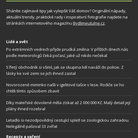
Sháníte zajímavé tipy jak vylepšit Váš domov? Originální nápady,
aktuální trendy, praktické rady i inspirativní fotografie najdete na
stránkách internetového magazínu
Bydlimeutulne.cz
.
Lidé a svět
Po extrémních vedrech přijde prudká změna: V příštích dnech nás
podle meteorologů čeká počasí, jaké už nikdo nečekal
57letý obchodník si všiml, jak se skupina lidí naváží do policie. Z
lásky ke své zemi se jich ihned zastal
Novorozené miminko našli v igelitové tašce v lese. Rodiče se ho
chtěli tímto způsobem zbavit
Díky mateřské dovolené měla získat až 2 000 000 Kč. Malý detail její
plány ihned rozebral
Letadlo si nezodpovědný cestující spletl se zoologickou zahradou.
Nelegálně pašoval 33 zvířat
Recepty a vaření