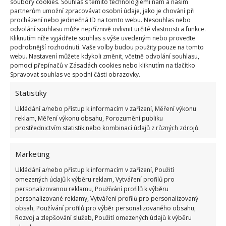
soubory cookies. Souhlas s těmito technologiemi nám a našim
partnerům umožní zpracovávat osobní údaje, jako je chování při
procházení nebo jedinečná ID na tomto webu. Nesouhlas nebo
odvolání souhlasu může nepříznivě ovlivnit určité vlastnosti a funkce.
Kliknutím níže vyjádřete souhlas s výše uvedeným nebo proveďte
podrobnější rozhodnutí. Vaše volby budou použity pouze na tomto
webu. Nastavení můžete kdykoli změnit, včetně odvolání souhlasu,
pomocí přepínačů v Zásadách cookies nebo kliknutím na tlačítko
Spravovat souhlas ve spodní části obrazovky.
Fotografie: Molly-Anne Langlais-Mailloux a Isabelle Mailloux
Statistiky
Kombinace dřeva a kamene budí velmi přirozený
Ukládání a/nebo přístup k informacím v zařízení, Měření výkonu
dojem a je použita také jako základní barevné
reklam, Měření výkonu obsahu, Porozumění publiku
provedení obkladů. K chatě náleží ještě přidružené
prostřednictvím statistik nebo kombinací údajů z různých zdrojů.
stavení ve stejném duchu, které je určeno k
ubytovávání hostů.
Marketing
Ukládání a/nebo přístup k informacím v zařízení, Použití
omezených údajů k výběru reklam, Vytváření profilů pro
personalizovanou reklamu, Používání profilů k výběru
personalizované reklamy, Vytváření profilů pro personalizovaný
obsah, Používání profilů pro výběr personalizovaného obsahu,
Rozvoj a zlepšování služeb, Použití omezených údajů k výběru