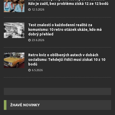
Kdo je zažil, bez problému získá 12 ze 12 bodů
12.5.2026
Test znalostí o každodenní realitě za
komunismu: 10 retro otázek ukáže, kdo má
dobrý přehled
23.6.2026
Retro kvíz o oblíbených autech v dobách
socialismu: Tehdejší řidiči musí získat 10 z 10
bodů
6.5.2026
ŽHAVÉ NOVINKY