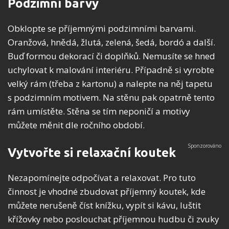
Podzimní barvy
Obklopte se příjemnými podzimními barvami.
Oranžová, hnědá, žlutá, zelená, šedá, bordó a další.
Buď formou dekorací či doplňků. Nemusíte se hned
uchylovat k malování interiéru. Případně si vyrobte
velký rám (třeba z kartonu) a nalepte na něj tapetu
s podzimním motivem. Na stěnu pak opatrně tento
rám umístěte. Stěna se tím neponičí a motivy
můžete měnit dle ročního období.
Vytvořte si relaxační koutek
Nezapomínejte odpočívat a relaxovat. Pro tuto
činnost je vhodné zbudovat příjemný koutek, kde
můžete nerušeně číst knížku, vypít si kávu, luštit
křížovky nebo poslouchat příjemnou hudbu či zvuky