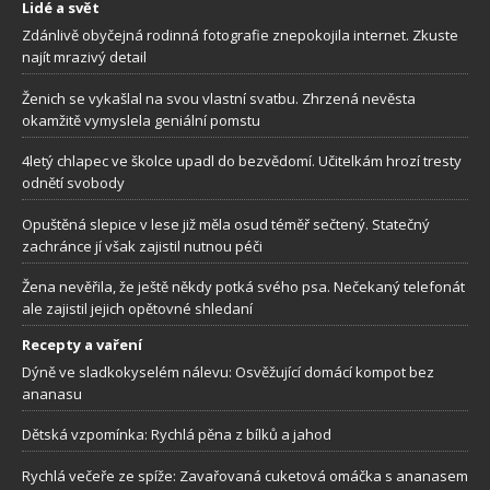
Lidé a svět
Zdánlivě obyčejná rodinná fotografie znepokojila internet. Zkuste
najít mrazivý detail
Ženich se vykašlal na svou vlastní svatbu. Zhrzená nevěsta
okamžitě vymyslela geniální pomstu
4letý chlapec ve školce upadl do bezvědomí. Učitelkám hrozí tresty
odnětí svobody
Opuštěná slepice v lese již měla osud téměř sečtený. Statečný
zachránce jí však zajistil nutnou péči
Žena nevěřila, že ještě někdy potká svého psa. Nečekaný telefonát
ale zajistil jejich opětovné shledaní
Recepty a vaření
Dýně ve sladkokyselém nálevu: Osvěžující domácí kompot bez
ananasu
Dětská vzpomínka: Rychlá pěna z bílků a jahod
Rychlá večeře ze spíže: Zavařovaná cuketová omáčka s ananasem