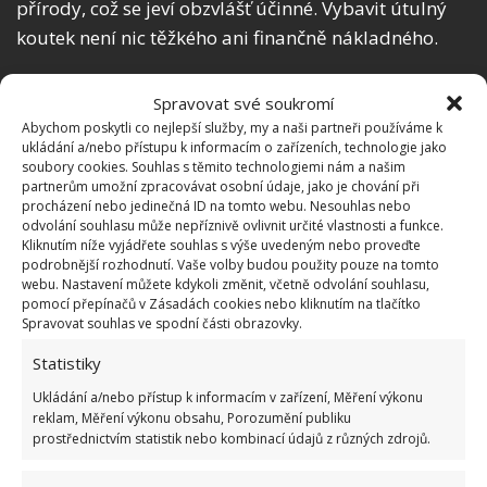
přírody, což se jeví obzvlášť účinné. Vybavit útulný
koutek není nic těžkého ani finančně nákladného.
Příjemná vůně
Spravovat své soukromí
Abychom poskytli co nejlepší služby, my a naši partneři používáme k
Pořiďte si různé druhy bylinkových čajů, které
ukládání a/nebo přístupu k informacím o zařízeních, technologie jako
soubory cookies. Souhlas s těmito technologiemi nám a našim
můžete během relaxace popíjet, mimo jiné vám
partnerům umožní zpracovávat osobní údaje, jako je chování při
příjemně provoní dům. Po domě či bytě rozmístěte
procházení nebo jedinečná ID na tomto webu. Nesouhlas nebo
odvolání souhlasu může nepříznivě ovlivnit určité vlastnosti a funkce.
například skořici, slupky z citrusů, levanduli. Vůně
Kliknutím níže vyjádřete souhlas s výše uvedeným nebo proveďte
má velký vliv na náladu člověka.
podrobnější rozhodnutí. Vaše volby budou použity pouze na tomto
webu. Nastavení můžete kdykoli změnit, včetně odvolání souhlasu,
pomocí přepínačů v Zásadách cookies nebo kliknutím na tlačítko
Spravovat souhlas ve spodní části obrazovky.
Statistiky
Ukládání a/nebo přístup k informacím v zařízení, Měření výkonu
reklam, Měření výkonu obsahu, Porozumění publiku
prostřednictvím statistik nebo kombinací údajů z různých zdrojů.