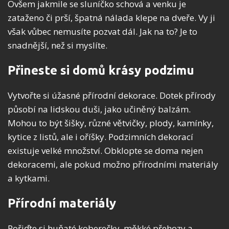
Ovšem jakmile se sluníčko schová a venku je
zataženo či prší, špatná nálada klepe na dveře. Vy ji
však vůbec nemusíte pozvat dál. Jak na to? Je to
snadnější, než si myslíte.
Přineste si domů krásy podzimu
Vytvořte si úžasné přírodní dekorace. Dotek přírody
působí na lidskou duši, jako učiněný balzám.
Mohou to být šišky, různé větvičky, plody, kamínky,
kytice z listů, ale i oříšky. Podzimních dekorací
existuje velké množství. Obklopte se doma nejen
dekoracemi, ale pokud možno přírodními materiály
a kytkami.
Přírodní materiály
Pořiďte si huňaté koberečky, měkké přehozy a