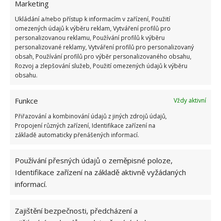
Marketing
Ukládání a/nebo přístup k informacím v zařízení, Použití
omezených údajů k výběru reklam, Vytváření profilů pro
personalizovanou reklamu, Používání profilů k výběru
personalizované reklamy, Vytváření profilů pro personalizovaný
obsah, Používání profilů pro výběr personalizovaného obsahu,
Falešný krb
Rozvoj a zlepšování služeb, Použití omezených údajů k výběru
obsahu.
K podzimu patří i svíčky, ohýnek, pohoda,
romantika. Zkuste si dát skleničku vína (ne více)
Funkce
Vždy aktivní
prostě jen skleničku na pohodu a nemáte-li krb,
Přiřazování a kombinování údajů z jiných zdrojů údajů,
použít tablet či notebook a dát přes celou obrazovku
Propojení různých zařízení, Identifikace zařízení na
základě automaticky přenášených informací.
falešný krb s hořením ohně včetně zvukového
doprovodu. Praskající polínka a pohled do ohně
Používání přesných údajů o zeměpisné poloze,
uklidňuje a vůbec nevadí, že nejde o pravý ohýnek.
Identifikace zařízení na základě aktivně vyžádaných
Někdy to prostě jinak nejde.
informací.
Obrázek: pixabay
Zajištění bezpečnosti, předcházení a