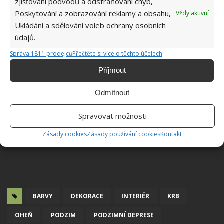
zjišťování podvodů a odstraňování chyb,
Poskytování a zobrazování reklamy a obsahu,
Vždy aktivní
Ukládání a sdělování voleb ochrany osobních
údajů.
Správa 1811 prodejců
Přečtěte si více o těchto účelech
Příjmout
Odmítnout
Spravovat možnosti
Zásady cookies
Zásady používání cookies
Kontakt
BARVY
DEKORACE
INTERIÉR
KRB
OHEŇ
PODZIM
PODZIMNÍ DEPRESE