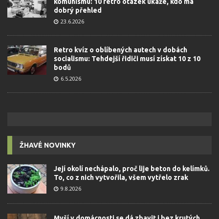
komunismu: 10 retro otázek ukáže, kdo má
dobrý přehled
23.6.2026
Retro kvíz o oblíbených autech v dobách
socialismu: Tehdejší řidiči musí získat 10 z 10
bodů
6.5.2026
ŽHAVÉ NOVINKY
Její okolí nechápalo, proč lije beton do kelímků.
To, co z nich vytvořila, všem vytřelo zrak
9.8.2026
Myší v domácnosti se dá zbavit i bez krutých